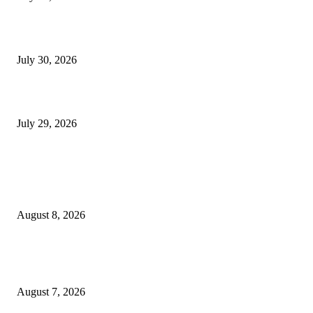
मी पायउतार होण्यापूर्वी सर्व मुद्दे निकाली काढले होते: माजी डीएलटीए प्रमुख अनिल खन
July 30, 2026
होमिओपॅथी प्रॅक्टिशनर्सच्या शासनावर राज्य आज अंतिम निर्णय देऊ शकते | पुणे बातम्
July 29, 2026
POPULAR POSTS
उल्हासनगर शहराचा ७७ वा वर्धापन दिन उत्साहात साजरा : शहराच्या विकासाचा संकल्
आधुनिक सुविधा, रस्ते आणि पाणीपुरवठ्यावर भर देण्याचा निर्धार
August 8, 2026
उल्हासनगरच्या ७७ व्या स्थापना दिनानिमित्त शिक्षादानाचा अनोखा उपक्रम; नागरिकांना 
होण्याचे आवाहन
August 7, 2026