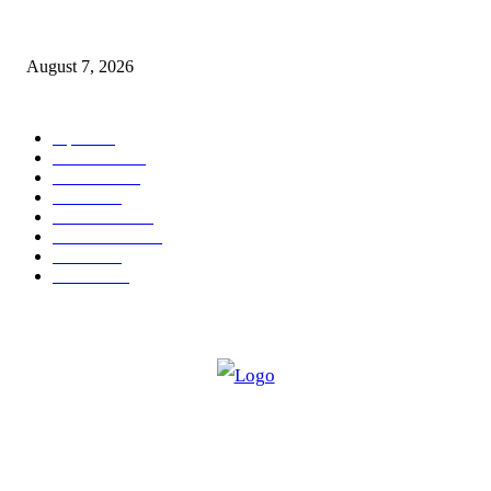
RRR पुन्हा एकत्र; शिवसैनिकांमध्ये नवचैतन्य, संघटनेच्या एकजुटीला नवी बळकटी
August 7, 2026
POPULAR CATEGORY
शहर
5135
देश-विदेश
2158
मनोरंजन
2149
उद्योग
2012
टेक्नॉलॉजी
1144
ताज्या बातम्या
316
आरोग्य
194
सामाजिक
19
ABOUT US