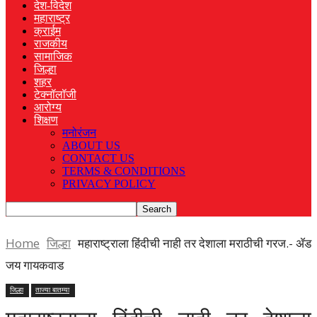
देश-विदेश
महाराष्ट्र
क्राईम
राजकीय
सामाजिक
जिल्हा
शहर
टेक्नॉलॉजी
आरोग्य
शिक्षण
मनोरंजन
ABOUT US
CONTACT US
TERMS & CONDITIONS
PRIVACY POLICY
Home
जिल्हा
महाराष्ट्राला हिंदीची नाही तर देशाला मराठीची गरज.- ॲड
जय गायकवाड
जिल्हा
ताज्या बातम्या