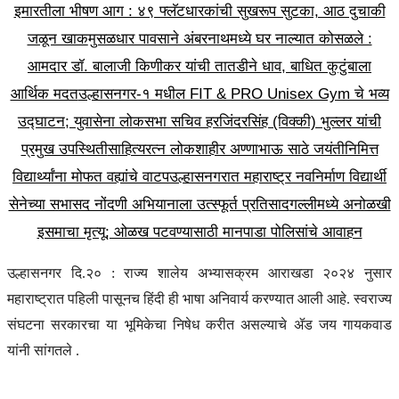
इमारतीला भीषण आग : ४९ फ्लॅटधारकांची सुखरूप सुटका, आठ दुचाकी
जळून खाक
मुसळधार पावसाने अंबरनाथमध्ये घर नाल्यात कोसळले :
आमदार डॉ. बालाजी किणीकर यांची तातडीने धाव, बाधित कुटुंबाला
आर्थिक मदत
उल्हासनगर-१ मधील FIT & PRO Unisex Gym चे भव्य
उद्घाटन; युवासेना लोकसभा सचिव हरजिंदरसिंह (विक्की) भुल्लर यांची
प्रमुख उपस्थिती
साहित्यरत्न लोकशाहीर अण्णाभाऊ साठे जयंतीनिमित्त
विद्यार्थ्यांना मोफत वह्यांचे वाटप
उल्हासनगरात महाराष्ट्र नवनिर्माण विद्यार्थी
सेनेच्या सभासद नोंदणी अभियानाला उत्स्फूर्त प्रतिसाद
गल्लीमध्ये अनोळखी
इसमाचा मृत्यू; ओळख पटवण्यासाठी मानपाडा पोलिसांचे आवाहन
उल्हासनगर दि.२० : राज्य शालेय अभ्यासक्रम आराखडा २०२४ नुसार
महाराष्ट्रात पहिली पासूनच हिंदी ही भाषा अनिवार्य करण्यात आली आहे. स्वराज्य
संघटना सरकारचा या भूमिकेचा निषेध करीत असल्याचे ॲड जय गायकवाड
यांनी सांगतले .