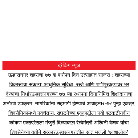
ब्रेकिंग न्यूज
उल्हासनगर शहराचा ७७ वा वर्धापन दिन उत्साहात साजरा : शहराच्या
विकासाचा संकल्प; आधुनिक सुविधा, रस्ते आणि पाणीपुरवठ्यावर भर
देण्याचा निर्धार
उल्हासनगरच्या ७७ व्या स्थापना दिनानिमित्त शिक्षादानाचा
अनोखा उपक्रम; नागरिकांना सहभागी होण्याचे आवाहन
RRR पुन्हा एकत्र;
शिवसैनिकांमध्ये नवचैतन्य, संघटनेच्या एकजुटीला नवी बळकटी
नवीन
कोकण एक्सप्रेसला मंजुरी दिल्याबद्दल रेल्वेमंत्री अश्विनी वैष्णव यांचा
शिवसेनेच्या वतीने सत्कार
उल्हासनगरातील सात मजली ‘आशालोक’