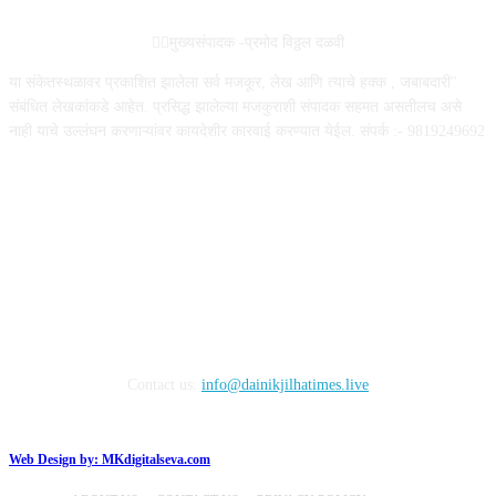
✍🏻मुख्यसंपादक -प्रमोद विठ्ठल दळवी
या संकेतस्थळावर प्रकाशित झालेला सर्व मजकूर, लेख आणि त्याचे हक्क , जबाबदारी''
संबंधित लेखकांकडे आहेत. प्रसिद्ध झालेल्या मजकुराशी संपादक सहमत असतीलच असे
नाही याचे उल्लंघन करणाऱ्यांवर कायदेशीर कारवाई करण्यात येईल. संपर्क :- 9819249692
FOLLOW US
Contact us:
info@dainikjilhatimes.live
Web Design by:
MKdigitalseva.com