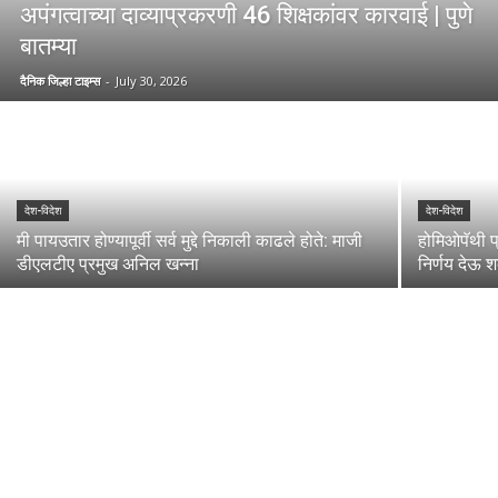
अपंगत्वाच्या दाव्याप्रकरणी 46 शिक्षकांवर कारवाई | पुणे
बातम्या
दैनिक जिल्हा टाइम्स
-
July 30, 2026
देश-विदेश
देश-विदेश
मी पायउतार होण्यापूर्वी सर्व मुद्दे निकाली काढले होते: माजी
होमिओपॅथी प
डीएलटीए प्रमुख अनिल खन्ना
निर्णय देऊ शक