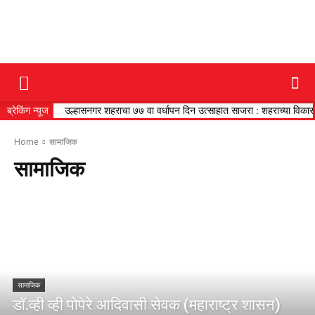
DAINIK
ब्रेकिंग न्यूज
उल्हासनगर शहराचा ७७ वा वर्धापन दिन उत्साहात साजरा : शहराच्या विकासाच
JILHA
Home
सामाजिक
सामाजिक
TIMES
सामाजिक
डॉ.व्ही व्ही पोपेरे आदिवासी सेवक (महाराष्ट्र शासन)