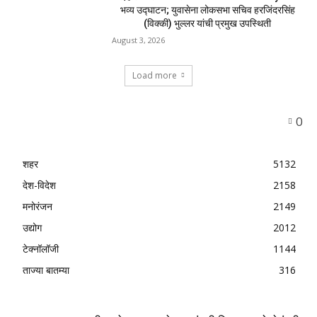
MOST POPULAR
नवीन कोकण एक्सप्रेसला मंजुरी दिल्याबद्दल रेल्वेमंत्री
अश्विनी वैष्णव यांचा शिवसेनेच्या वतीने सत्कार
August 4, 2026
उल्हासनगरातील सात मजली ‘आशालोक’ इमारतीला भीषण
आग : ४९ फ्लॅटधारकांची सुखरूप सुटका, आठ दुचाकी
जळून खाक
August 4, 2026
मुसळधार पावसाने अंबरनाथमध्ये घर नाल्यात कोसळले :
आमदार डॉ. बालाजी किणीकर यांची तातडीने धाव, बाधित
कुटुंबाला आर्थिक मदत
August 4, 2026
उल्हासनगर-१ मधील FIT & PRO Unisex Gym चे
भव्य उद्घाटन; युवासेना लोकसभा सचिव हरजिंदरसिंह
(विक्की) भुल्लर यांची प्रमुख उपस्थिती