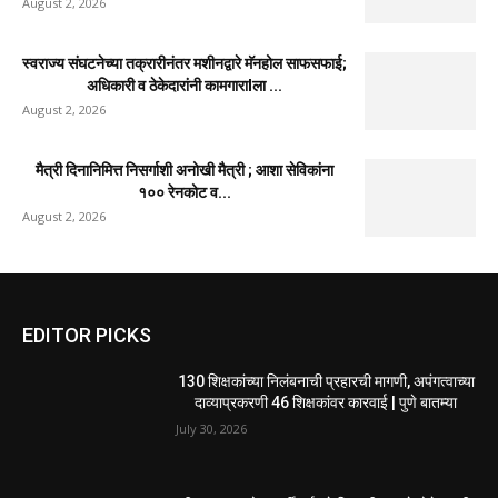
उद्घाटन; युवासेना...
August 3, 2026
साहित्यरत्न लोकशाहीर अण्णाभाऊ साठे जयंतीनिमित्त
विद्यार्थ्यांना मोफत वह्यांचे वाटप
August 3, 2026
उल्हासनगरात महाराष्ट्र नवनिर्माण विद्यार्थी सेनेच्या सभासद
नोंदणी अभियानाला उत्स्फूर्त प्रतिसाद
August 3, 2026
गल्लीमध्ये अनोळखी इसमाचा मृत्यू; ओळख पटवण्यासाठी
मानपाडा पोलिसांचे आवाहन
August 3, 2026
उल्हासनगरात शिवसेना व युवासेनेच्या वतीने तीन दिवसीय मोफत
आरोग्य व नेत्र...
August 2, 2026