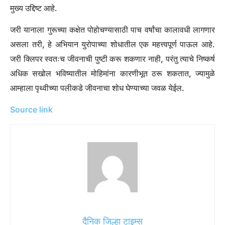
युरोपा क्लिपर काय करेल
नऊ अत्याधुनिक उपकरणांनी सुसज्ज, युरोपा क्लिपर जवळून जाईल
तपासणे
चंद्राचा पृष्ठभाग, जाड बर्फाच्या चादरीच्या खाली जीवनाची चिन्हे
शोधत आहे. कोणतीही असामान्य उष्णता किंवा रासायनिक क्रियाकलाप
शोधण्यासाठी यान थर्मल इमेजिंग, स्पेक्ट्रोमीटर आणि कॅमेरे वापरेल.
चंद्राच्या पृष्ठभागावरील महासागरांमध्ये अंतर्दृष्टी देऊन, पृष्ठभागावरून बाहेर
पडणाऱ्या संभाव्य पाण्याच्या प्लम्स शोधणे आणि त्यांचा अभ्यास करणे हे त्याचे
मुख्य उद्दिष्ट आहे.