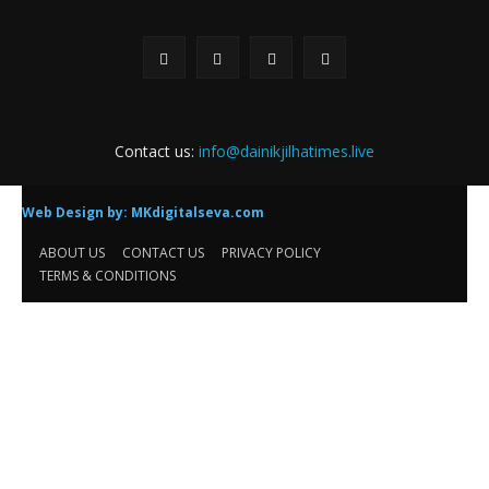
ABOUT US
✍🏻मुख्यसंपादक -प्रमोद विठ्ठल दळवी
या संकेतस्थळावर प्रकाशित झालेला सर्व मजकूर, लेख आणि त्याचे हक्क , जबाबदारी''
संबंधित लेखकांकडे आहेत. प्रसिद्ध झालेल्या मजकुराशी संपादक सहमत असतीलच असे
नाही याचे उल्लंघन करणाऱ्यांवर कायदेशीर कारवाई करण्यात येईल. संपर्क :-
9819249692
FOLLOW US