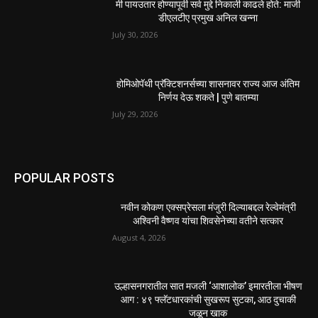
स्वराज्य संघटनेच्या तक्रारीनंतर मशीनद्वारे मॅनहोल साफसफाई;
अधिकारी व ठेकेदारांनी कामगाराlला ...
August 2, 2026
मैत्री दिनानिमित्त निसर्गाशी अनोखी मैत्री ; आशा सेविकांना
१०० रेनकोट व...
August 2, 2026
EDITOR PICKS
130 शिक्षकांच्या निलंबनाची प्रहारची मागणी, अपंगत्वाच्या
दाव्याप्रकरणी 46 शिक्षकांवर कारवाई | पुणे बातम्या
July 30, 2026
मी पायउतार होण्यापूर्वी सर्व मुद्दे निकाली काढले होते: माजी
डीएलटीए प्रमुख अनिल खन्ना