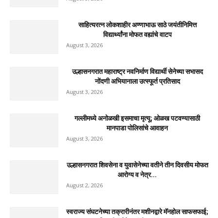
दैनिक जिल्हा टाइम्स
-
August 3, 2026
0
नवीन कोकण एक्सप्रेसला मंजुरी दिल्याबद्दल रेल्वेमंत्री अश्विनी
वैष्णव यांचा शिवसेनेच्या वतीने...
August 4, 2026
उल्हासनगरातील सात मजली ‘आशालोक’ इमारतीला भीषण आग
: ४९ फ्लॅटधारकांची सुखरूप...
August 4, 2026
मुसळधार पावसाने अंबरनाथमध्ये घर नाल्यात कोसळले : आमदार
डॉ. बालाजी किणीकर...
August 4, 2026
उल्हासनगर-१ मधील FIT & PRO Unisex Gym चे भव्य
उद्घाटन; युवासेना...
August 3, 2026