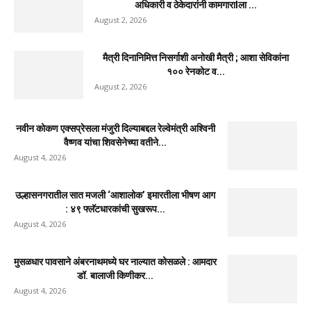
साहित्यरत्न लोकशाहीर अण्णाभाऊ साठे जयंतीनिमित्त
विद्यार्थ्यांना मोफत वह्यांचे वाटप
August 3, 2026
उल्हासनगरात महाराष्ट्र नवनिर्माण विद्यार्थी सेनेच्या सभासद
नोंदणी अभियानाला उत्स्फूर्त प्रतिसाद
August 3, 2026
गल्लीमध्ये अनोळखी इसमाचा मृत्यू; ओळख पटवण्यासाठी
मानपाडा पोलिसांचे आवाहन
August 3, 2026
उल्हासनगरात शिवसेना व युवासेनेच्या वतीने तीन दिवसीय मोफत
आरोग्य व नेत्र...
August 2, 2026
स्वराज्य संघटनेच्या तक्रारीनंतर मशीनद्वारे मॅनहोल साफसफाई;
अधिकारी व ठेकेदारांनी कामगाराlला ...
August 2, 2026