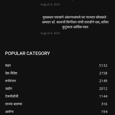
July 30, 2026
होमिओपॅथी प्रॅक्टिशनर्सच्या शासनावर राज्य आज अंतिम
निर्णय देऊ शकते | पुणे बातम्या
July 29, 2026
POPULAR POSTS
नवीन कोकण एक्सप्रेसला मंजुरी दिल्याबद्दल रेल्वेमंत्री
अश्विनी वैष्णव यांचा शिवसेनेच्या वतीने सत्कार
August 4, 2026
उल्हासनगरातील सात मजली ‘आशालोक’ इमारतीला भीषण
आग : ४९ फ्लॅटधारकांची सुखरूप सुटका, आठ दुचाकी
जळून खाक
August 4, 2026