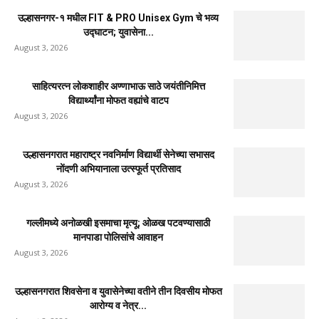
मैत्री दिनानिमित्त निसर्गाशी अनोखी मैत्री ; आशा सेविकांना
१०० रेनकोट व...
August 2, 2026
नवीन कोकण एक्सप्रेसला मंजुरी दिल्याबद्दल रेल्वेमंत्री अश्विनी
वैष्णव यांचा शिवसेनेच्या वतीने...
August 4, 2026
उल्हासनगरातील सात मजली ‘आशालोक’ इमारतीला भीषण आग
: ४९ फ्लॅटधारकांची सुखरूप...
August 4, 2026
मुसळधार पावसाने अंबरनाथमध्ये घर नाल्यात कोसळले : आमदार
डॉ. बालाजी किणीकर...
August 4, 2026
उल्हासनगर-१ मधील FIT & PRO Unisex Gym चे भव्य