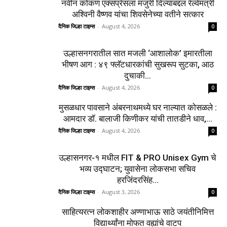
August 3, 2026
Load more
0
शहर
5132
देश-विदेश
2158
मनोरंजन
2149
उद्योग
2012
टेक्नॉलॉजी
1144
ताज्या बातम्या
316
नवीन कोकण एक्सप्रेसला मंजुरी दिल्याबद्दल रेल्वेमंत्री
अश्विनी वैष्णव यांचा शिवसेनेच्या वतीने सत्कार