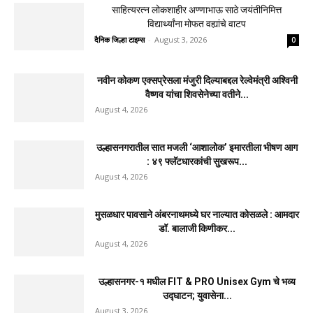
नवीन कोकण एक्सप्रेसला मंजुरी दिल्याबद्दल रेल्वेमंत्री अश्विनी
वैष्णव यांचा शिवसेनेच्या वतीने सत्कार
दैनिक जिल्हा टाइम्स
-
August 4, 2026
0
उल्हासनगरातील सात मजली ‘आशालोक’ इमारतीला भीषण आग
: ४९ फ्लॅटधारकांची सुखरूप सुटका, आठ दुचाकी...
दैनिक जिल्हा टाइम्स
-
August 4, 2026
0
मुसळधार पावसाने अंबरनाथमध्ये घर नाल्यात कोसळले : आमदार
डॉ. बालाजी किणीकर यांची तातडीने धाव,...
दैनिक जिल्हा टाइम्स
-
August 4, 2026
0
उल्हासनगर-१ मधील FIT & PRO Unisex Gym चे भव्य
उद्घाटन; युवासेना लोकसभा सचिव हरजिंदरसिंह...
दैनिक जिल्हा टाइम्स
-
August 3, 2026
0
साहित्यरत्न लोकशाहीर अण्णाभाऊ साठे जयंतीनिमित्त
विद्यार्थ्यांना मोफत वह्यांचे वाटप