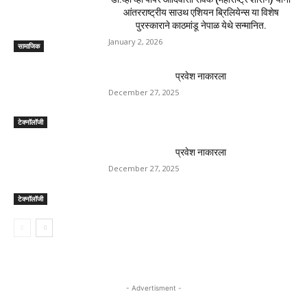
Previous article
Next article
आर्क्टिक ओपन: पीव्ही सिंधू बाहेर,
वधू मंडपात थांबली, वर लॅपटॉपवर काम
मालविका बनसोडला हरवले जागतिक
करताना दिसली, लोक म्हणाले – हे
क्रमवारीत 23 प्री-क्वार्टर फायनल
लग्न टिकणार नाही.
करण्यासाठी गायले
RELATED ARTICLES
डॉ.व्ही व्ही पोपेरे आदिवासी सेवक (महाराष्ट्र शासन) यांना
आंतरराष्ट्रीय साउथ एशियन ब्रिलियेन्स या विशेष
पुरस्काराने काठमांडू नेपाळ येथे सन्मानित.