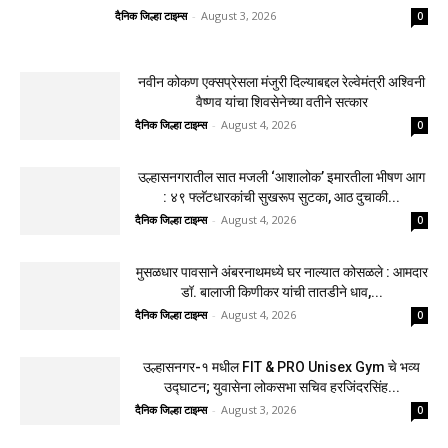
दैनिक जिल्हा टाइम्स
-
August 4, 2026
0
उल्हासनगरातील सात मजली ‘आशालोक’ इमारतीला
भीषण आग : ४९ फ्लॅटधारकांची सुखरूप सुटका, आठ
दुचाकी...
दैनिक जिल्हा टाइम्स
-
August 4, 2026
0
मुसळधार पावसाने अंबरनाथमध्ये घर नाल्यात कोसळले :
आमदार डॉ. बालाजी किणीकर यांची तातडीने धाव,...
दैनिक जिल्हा टाइम्स
-
August 4, 2026
0
उल्हासनगर-१ मधील FIT & PRO Unisex Gym चे
भव्य उद्घाटन; युवासेना लोकसभा सचिव
हरजिंदरसिंह...
दैनिक जिल्हा टाइम्स
-
August 3, 2026
0
साहित्यरत्न लोकशाहीर अण्णाभाऊ साठे जयंतीनिमित्त
विद्यार्थ्यांना मोफत वह्यांचे वाटप
दैनिक जिल्हा टाइम्स
-
August 3, 2026
0