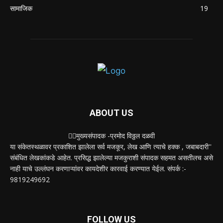
मुसळधार पावसाने अंबरनाथमध्ये घर नाल्यात कोसळले :
आमदार डॉ. बालाजी किणीकर यांची तातडीने धाव, बाधित
कुटुंबाला आर्थिक मदत
August 4, 2026
POPULAR CATEGORY
शहर
5132
देश-विदेश
2158
मनोरंजन
2149
उद्योग
2012
टेक्नॉलॉजी
1144
ताज्या बातम्या
316
आरोग्य
194
सामाजिक
19