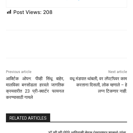
जरी यानाला गुरूच्या कक्षेत पोहोचण्यासाठी पाच वर्षांचा कालावधी लागणार
असला तरी, हे अभियान युरोपाच्या शोधातील एक महत्त्वपूर्ण पाऊल आहे.
जरी क्लिपर स्वतःच जीवनाची पुष्टी करू शकणार नाही, परंतु त्याचे निष्कर्ष
अधिक सखोल भविष्यातील मोहिमांना कारणीभूत ठरू शकतात, ज्यामुळे
आम्हाला पृथ्वीच्या पलीकडे जीवनाचा शोध घेण्याच्या जवळ येईल.
Source link
दैनिक जिल्हा टाइम्स
Post Views:
208