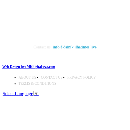
FOLLOW US
Contact us:
info@dainikjilhatimes.live
Web Design by:
MKdigitalseva.com
ABOUT US
CONTACT US
PRIVACY POLICY
TERMS & CONDITIONS
Select Language
▼