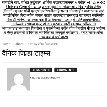
तातडीने धाव, बाधित कुटुंबाला आर्थिक मदत
उल्हासनगर-१ मधील FIT & PRO
Unisex Gym चे भव्य उद्घाटन; युवासेना लोकसभा सचिव हरजिंदरसिंह
(विक्की) भुल्लर यांची प्रमुख उपस्थिती
साहित्यरत्न लोकशाहीर अण्णाभाऊ साठे
जयंतीनिमित्त विद्यार्थ्यांना मोफत वह्यांचे वाटप
उल्हासनगरात महाराष्ट्र नवनिर्माण
विद्यार्थी सेनेच्या सभासद नोंदणी अभियानाला उत्स्फूर्त प्रतिसाद
गल्लीमध्ये
अनोळखी इसमाचा मृत्यू; ओळख पटवण्यासाठी मानपाडा पोलिसांचे
आवाहन
उल्हासनगरात शिवसेना व युवासेनेच्या वतीने तीन दिवसीय मोफत आरोग्य
व नेत्र तपासणी शिबिराला नागरिकांचा उत्स्फूर्त प्रतिसाद : गरजू लाभार्थ्यांना
उच्च दर्जाचे चष्मे वाटप
Home
Authors
Posts by दैनिक जिल्हा टाइम्स
दैनिक जिल्हा टाइम्स
13125 POSTS
0 COMMENTS
https://dainikjilhatimes.live