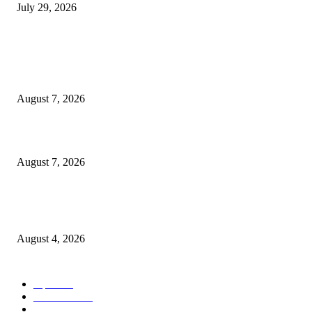
July 29, 2026
POPULAR POSTS
उल्हासनगरच्या ७७ व्या स्थापना दिनानिमित्त शिक्षादानाचा अनोखा उपक्रम; नागरिकांना स
होण्याचे आवाहन
August 7, 2026
RRR पुन्हा एकत्र; शिवसैनिकांमध्ये नवचैतन्य, संघटनेच्या एकजुटीला नवी बळकटी
August 7, 2026
नवीन कोकण एक्सप्रेसला मंजुरी दिल्याबद्दल रेल्वेमंत्री अश्विनी वैष्णव यांचा शिवसेनेच्या वत
सत्कार
August 4, 2026
POPULAR CATEGORY
शहर
5134
देश-विदेश
2158
मनोरंजन
2149