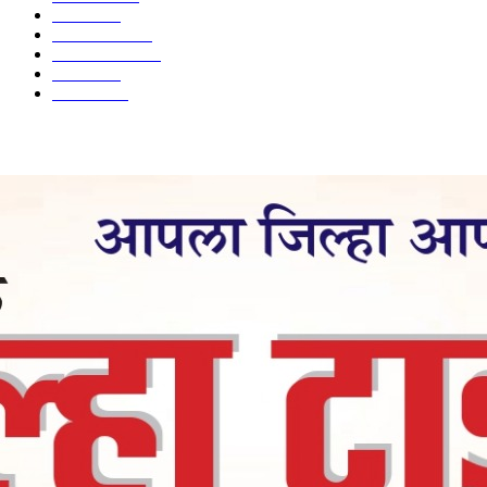
उद्योग
2012
टेक्नॉलॉजी
1144
ताज्या बातम्या
316
आरोग्य
194
सामाजिक
19