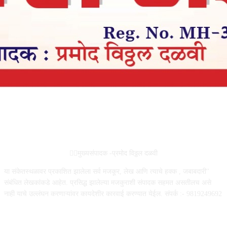
ABOUT US
✍🏻मुख्यसंपादक -प्रमोद विठ्ठल दळवी
या संकेतस्थळावर प्रकाशित झालेला सर्व मजकूर, लेख आणि त्याचे हक्क , जबाबदारी''
संबंधित लेखकांकडे आहेत. प्रसिद्ध झालेल्या मजकुराशी संपादक सहमत असतीलच असे
नाही याचे उल्लंघन करणाऱ्यांवर कायदेशीर कारवाई करण्यात येईल. संपर्क :- 9819249692