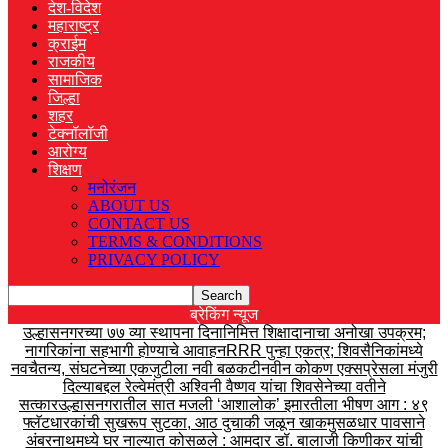
देश-विदेश
महाराष्ट्र
क्राईम
राजकीय
सामाजिक
जिल्हा
शहर
टेक्नॉलॉजी
आरोग्य
शिक्षण
मनोरंजन
ABOUT US
CONTACT US
TERMS & CONDITIONS
PRIVACY POLICY
ब्रेकिंग न्यूज
उल्हासनगरच्या ७७ व्या स्थापना दिनानिमित्त शिक्षादानाचा अनोखा उपक्रम;
नागरिकांना सहभागी होण्याचे आवाहन
RRR पुन्हा एकत्र; शिवसैनिकांमध्ये
नवचैतन्य, संघटनेच्या एकजुटीला नवी बळकटी
नवीन कोकण एक्सप्रेसला मंजुरी
दिल्याबद्दल रेल्वेमंत्री अश्विनी वैष्णव यांचा शिवसेनेच्या वतीने
सत्कार
उल्हासनगरातील सात मजली ‘आशालोक’ इमारतीला भीषण आग : ४९
फ्लॅटधारकांची सुखरूप सुटका, आठ दुचाकी जळून खाक
मुसळधार पावसाने
अंबरनाथमध्ये घर नाल्यात कोसळले : आमदार डॉ. बालाजी किणीकर यांची