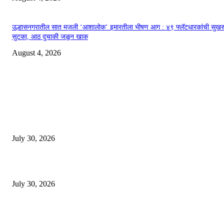
उल्हासनगरातील सात मजली ‘आशालोक’ इमारतीला भीषण आग : ४९ फ्लॅटधारकांची सुखर
सुटका, आठ दुचाकी जळून खाक
August 4, 2026
EDITOR PICKS
130 शिक्षकांच्या निलंबनाची प्रहारची मागणी, अपंगत्वाच्या दाव्याप्रकरणी 46 शिक्षकांवर क
पुणे बातम्या
July 30, 2026
मी पायउतार होण्यापूर्वी सर्व मुद्दे निकाली काढले होते: माजी डीएलटीए प्रमुख अनिल खन्ना
July 30, 2026
होमिओपॅथी प्रॅक्टिशनर्सच्या शासनावर राज्य आज अंतिम निर्णय देऊ शकते | पुणे बातम्या