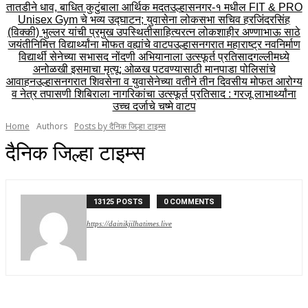
तातडीने धाव, बाधित कुटुंबाला आर्थिक मदत
उल्हासनगर-१ मधील FIT & PRO
Unisex Gym चे भव्य उद्घाटन; युवासेना लोकसभा सचिव हरजिंदरसिंह
(विक्की) भुल्लर यांची प्रमुख उपस्थिती
साहित्यरत्न लोकशाहीर अण्णाभाऊ साठे
जयंतीनिमित्त विद्यार्थ्यांना मोफत वह्यांचे वाटप
उल्हासनगरात महाराष्ट्र नवनिर्माण
विद्यार्थी सेनेच्या सभासद नोंदणी अभियानाला उत्स्फूर्त प्रतिसाद
गल्लीमध्ये
अनोळखी इसमाचा मृत्यू; ओळख पटवण्यासाठी मानपाडा पोलिसांचे
आवाहन
उल्हासनगरात शिवसेना व युवासेनेच्या वतीने तीन दिवसीय मोफत आरोग्य
व नेत्र तपासणी शिबिराला नागरिकांचा उत्स्फूर्त प्रतिसाद : गरजू लाभार्थ्यांना
उच्च दर्जाचे चष्मे वाटप
Home
Authors
Posts by दैनिक जिल्हा टाइम्स
दैनिक जिल्हा टाइम्स
13125 POSTS
0 COMMENTS
https://dainikjilhatimes.live