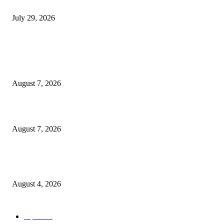
होमिओपॅथी प्रॅक्टिशनर्सच्या शासनावर राज्य आज अंतिम निर्णय देऊ शकते | पुणे बातम्या
July 29, 2026
POPULAR POSTS
उल्हासनगरच्या ७७ व्या स्थापना दिनानिमित्त शिक्षादानाचा अनोखा उपक्रम; नागरिकांना स
होण्याचे आवाहन
August 7, 2026
RRR पुन्हा एकत्र; शिवसैनिकांमध्ये नवचैतन्य, संघटनेच्या एकजुटीला नवी बळकटी
August 7, 2026
नवीन कोकण एक्सप्रेसला मंजुरी दिल्याबद्दल रेल्वेमंत्री अश्विनी वैष्णव यांचा शिवसेनेच्या वत
सत्कार
August 4, 2026
POPULAR CATEGORY
शहर
5134