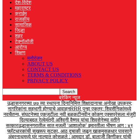
देश-विदेश
महाराष्ट्र
क्राईम
राजकीय
सामाजिक
जिल्हा
शहर
टेक्नॉलॉजी
आरोग्य
शिक्षण
मनोरंजन
ABOUT US
CONTACT US
TERMS & CONDITIONS
PRIVACY POLICY
ब्रेकिंग न्यूज
उल्हासनगरच्या ७७ व्या स्थापना दिनानिमित्त शिक्षादानाचा अनोखा उपक्रम;
नागरिकांना सहभागी होण्याचे आवाहन
RRR पुन्हा एकत्र; शिवसैनिकांमध्ये
नवचैतन्य, संघटनेच्या एकजुटीला नवी बळकटी
नवीन कोकण एक्सप्रेसला मंजुरी
दिल्याबद्दल रेल्वेमंत्री अश्विनी वैष्णव यांचा शिवसेनेच्या वतीने
सत्कार
उल्हासनगरातील सात मजली ‘आशालोक’ इमारतीला भीषण आग : ४९
फ्लॅटधारकांची सुखरूप सुटका, आठ दुचाकी जळून खाक
मुसळधार पावसाने
अंबरनाथमध्ये घर नाल्यात कोसळले : आमदार डॉ. बालाजी किणीकर यांची