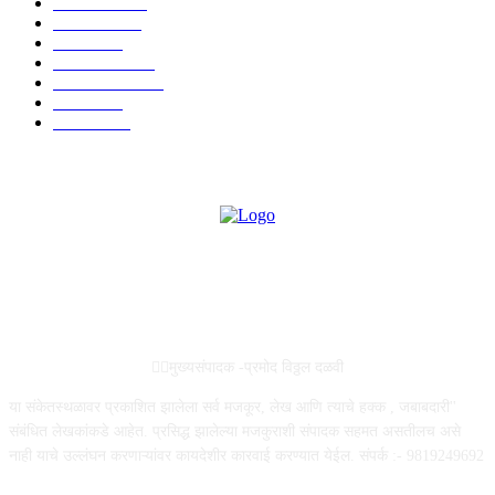
देश-विदेश
2158
मनोरंजन
2149
उद्योग
2012
टेक्नॉलॉजी
1144
ताज्या बातम्या
316
आरोग्य
194
सामाजिक
19
ABOUT US
✍🏻मुख्यसंपादक -प्रमोद विठ्ठल दळवी
या संकेतस्थळावर प्रकाशित झालेला सर्व मजकूर, लेख आणि त्याचे हक्क , जबाबदारी''
संबंधित लेखकांकडे आहेत. प्रसिद्ध झालेल्या मजकुराशी संपादक सहमत असतीलच असे
नाही याचे उल्लंघन करणाऱ्यांवर कायदेशीर कारवाई करण्यात येईल. संपर्क :- 9819249692