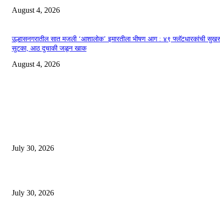
August 4, 2026
उल्हासनगरातील सात मजली ‘आशालोक’ इमारतीला भीषण आग : ४९ फ्लॅटधारकांची सुखर
सुटका, आठ दुचाकी जळून खाक
August 4, 2026
EDITOR PICKS
130 शिक्षकांच्या निलंबनाची प्रहारची मागणी, अपंगत्वाच्या दाव्याप्रकरणी 46 शिक्षकांवर क
पुणे बातम्या
July 30, 2026
मी पायउतार होण्यापूर्वी सर्व मुद्दे निकाली काढले होते: माजी डीएलटीए प्रमुख अनिल खन्ना
July 30, 2026