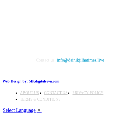
FOLLOW US
Contact us:
info@dainikjilhatimes.live
Web Design by:
MKdigitalseva.com
ABOUT US
CONTACT US
PRIVACY POLICY
TERMS & CONDITIONS
Select Language
▼