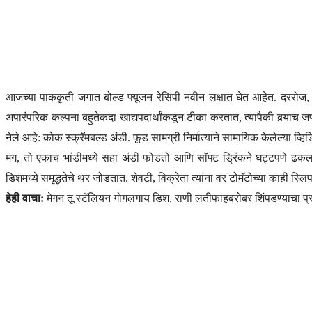
आजच्या पाककृती जगात बोल्ड फ्यूजन रेसिपी नवीन लक्षात घेत आहेत. दररोज, 
अपारंपरिक कल्पना बहुतेकदा खाद्यपदार्थांकडून टीका करतात, त्यापैकी बर्‍य
नेले आहे: कोक स्क्रॅमबल्ड अंडी. फूड सामग्री निर्मात्याने सामायिक केलेल्या 
मग, तो एकाच भांडीमध्ये सहा अंडी फोडतो आणि सॉफ्ट ड्रिंकने घट्टपणे ढकलतो
डिशमध्ये समृद्धतेचे थर जोडतात. शेवटी, विक्रेता त्यांना वर टोमॅटोच्या काही 
हेही वाचा:
मेगन तू स्टॅलियन गोगलगाय डिश, राणी लतीफाहबरोबर शिंपडण्याचा प्र