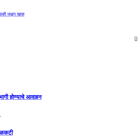
ुचाकी जळून खाक
0
भागी होण्याचे आवाहन
.
 बळकटी