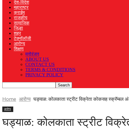
देश-विदेश
महाराष्ट्र
क्राईम
राजकीय
सामाजिक
जिल्हा
शहर
टेक्नॉलॉजी
आरोग्य
शिक्षण
मनोरंजन
ABOUT US
CONTACT US
TERMS & CONDITIONS
PRIVACY POLICY
Home
आरोग्य
घड्याळ: कोलकाता स्ट्रीट विक्रेता कोकसह स्क्रॅम्बल अ
आरोग्य
घड्याळ: कोलकाता स्ट्रीट विक्रे