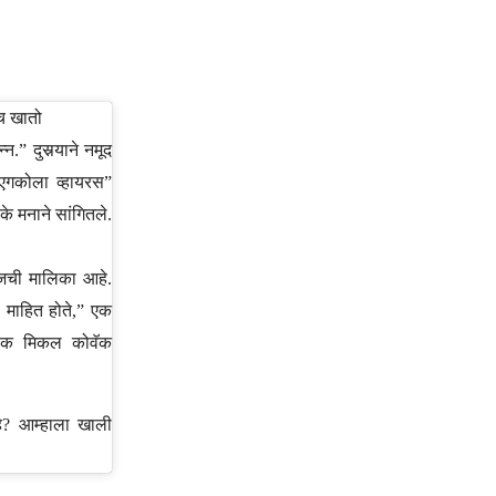
च खातो
.” दुसर्‍याने नमूद
“एगकोला व्हायरस”
के मनाने सांगितले.
जीजची मालिका आहे.
ला माहित होते,” एक
क्षक मिकल कोवॅक
हे? आम्हाला खाली