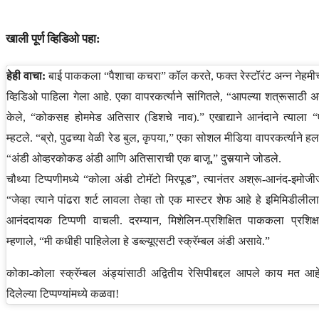
खाली पूर्ण व्हिडिओ पहा:
हेही वाचा:
बाई पाककला “पैशाचा कचरा” कॉल करते, फक्त रेस्टॉरंट अन्न नेहमी
व्हिडिओ पाहिला गेला आहे. एका वापरकर्त्याने सांगितले, “आपल्या शत्रूसाठी अन्न
केले, “कोकसह होममेड अतिसार (डिशचे नाव).” एखाद्याने आनंदाने त्याला 
म्हटले. “ब्रो, पुढच्या वेळी रेड बुल, कृपया,” एका सोशल मीडिया वापरकर्त्याने हल
“अंडी ओव्हरकोकड अंडी आणि अतिसाराची एक बाजू,” दुसर्‍याने जोडले.
चौथ्या टिप्पणीमध्ये “कोला अंडी टोमॅटो मिरपूड”, त्यानंतर अश्रू-आनंद-इमो
“जेव्हा त्याने पांढरा शर्ट लावला तेव्हा तो एक मास्टर शेफ आहे हे इमिमिडीली
आनंददायक टिप्पणी वाचली. दरम्यान, मिशेलिन-प्रशिक्षित पाककला प्रशि
म्हणाले, “मी कधीही पाहिलेला हे डब्ल्यूएसटी स्क्रॅम्बल अंडी असावे.”
कोका-कोला स्क्रॅम्बल अंड्यांसाठी अद्वितीय रेसिपीबद्दल आपले काय मत आ
दिलेल्या टिप्पण्यांमध्ये कळवा!