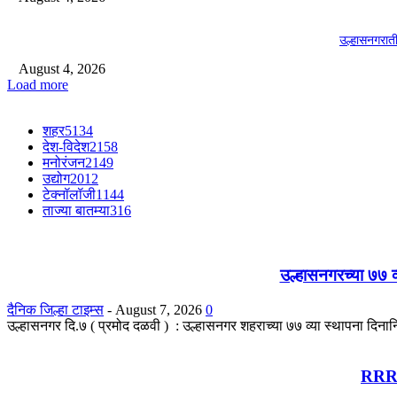
उल्हासनगरा
August 4, 2026
Load more
शहर
5134
देश-विदेश
2158
मनोरंजन
2149
उद्योग
2012
टेक्नॉलॉजी
1144
ताज्या बातम्या
316
उल्हासनगरच्या ७७ व
दैनिक जिल्हा टाइम्स
-
August 7, 2026
0
उल्हासनगर दि.७ ( प्रमोद दळवी ) : उल्हासनगर शहराच्या ७७ व्या स्थापना दिना
RRR प