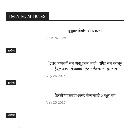
Post Views:
186
Previous article
Next article
काही यूएस बँका संयुक्त
भारत लवकरच जगातील तिसर्‍या
स्टॅबलकोइनसह क्रिप्टोमध्ये व्हेंचरिंग
क्रमांकाची अर्थव्यवस्था होईल?
एक्सप्लोर करतात: अहवाल
आयएमएफ अहवाल उघडकीस आला,
शीर्ष -10 यादी पहा
RELATED ARTICLES
वृद्धावस्थेतील योगसाधना