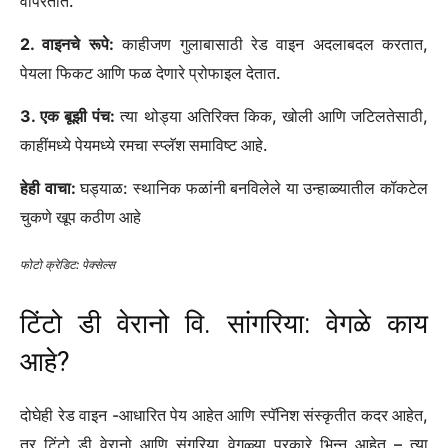
1. लिंबूवर्गीय पिळणे:
लिंबू सोडा ही एक क्लासिक निवड आहे, तर बरेच लोक
आता टँगी ट्विस्टसाठी केशरी सोडा, कडू लिंबू किंवा द्राक्षफळ सोडा
वापरतात.
2. वाइनचे रूपे:
काहीजण गुलाबासाठी रेड वाइन अदलाबदल करतात,
पेयला फिकट आणि फळ देणारे प्रोफाइल देतात.
3. एक बूझी पंच:
त्या थोड्या अतिरिक्त किक, खोली आणि जटिलतेसाठी,