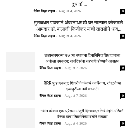
शिक्षादानाचा अनोखा उपक्रम; नागरिकांना सहभागी
होण्याचे आवाहन
दैनिक जिल्हा टाइम्स
-
August 7, 2026
0
RRR पुन्हा एकत्र; शिवसैनिकांमध्ये नवचैतन्य,
संघटनेच्या एकजुटीला नवी बळकटी
दैनिक जिल्हा टाइम्स
-
August 7, 2026
0
नवीन कोकण एक्सप्रेसला मंजुरी दिल्याबद्दल रेल्वेमंत्री
अश्विनी वैष्णव यांचा शिवसेनेच्या वतीने सत्कार
दैनिक जिल्हा टाइम्स
-
August 4, 2026
0
उल्हासनगरातील सात मजली ‘आशालोक’ इमारतीला
भीषण आग : ४९ फ्लॅटधारकांची सुखरूप सुटका, आठ
दुचाकी...
दैनिक जिल्हा टाइम्स
-
August 4, 2026
0
मुसळधार पावसाने अंबरनाथमध्ये घर नाल्यात कोसळले :
आमदार डॉ. बालाजी किणीकर यांची तातडीने धाव,...
दैनिक जिल्हा टाइम्स
-
August 4, 2026
0