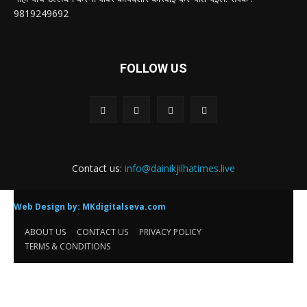
ABOUT US
✍🏻मुख्यसंपादक -प्रमोद विठ्ठल दळवी
या संकेतस्थळावर प्रकाशित झालेला सर्व मजकूर, लेख आणि त्याचे हक्क , जबाबदारी''
संबंधित लेखकांकडे आहेत. प्रसिद्ध झालेल्या मजकुराशी संपादक सहमत असतीलच असे
नाही याचे उल्लंघन करणाऱ्यांवर कायदेशीर कारवाई करण्यात येईल. संपर्क :-
9819249692
FOLLOW US