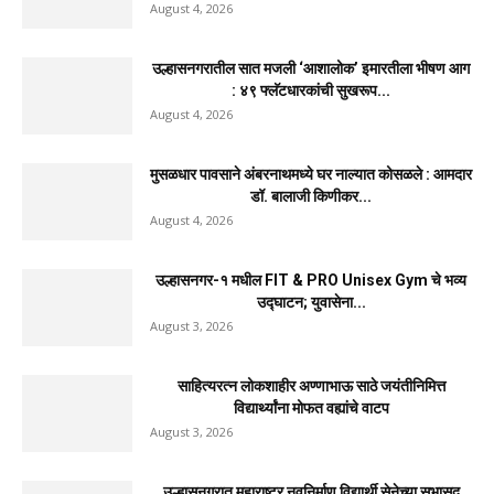
डॉ. बालाजी किणीकर यांची तातडीने धाव,...
दैनिक जिल्हा टाइम्स
-
August 4, 2026
0
उल्हासनगरच्या ७७ व्या स्थापना दिनानिमित्त शिक्षादानाचा
अनोखा उपक्रम; नागरिकांना सहभागी होण्याचे...
August 7, 2026
RRR पुन्हा एकत्र; शिवसैनिकांमध्ये नवचैतन्य, संघटनेच्या
एकजुटीला नवी बळकटी
August 7, 2026
नवीन कोकण एक्सप्रेसला मंजुरी दिल्याबद्दल रेल्वेमंत्री अश्विनी
वैष्णव यांचा शिवसेनेच्या वतीने...
August 4, 2026
उल्हासनगरातील सात मजली ‘आशालोक’ इमारतीला भीषण आग
: ४९ फ्लॅटधारकांची सुखरूप...
August 4, 2026