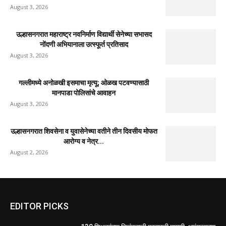
उल्हासनगरातील सात मजली ‘आशालोक’ इमारतीला भीषण आग
: ४९ फ्लॅटधारकांची सुखरूप...
August 4, 2026
मुसळधार पावसाने अंबरनाथमध्ये घर नाल्यात कोसळले : आमदार
डॉ. बालाजी किणीकर...
August 4, 2026
उल्हासनगर-१ मधील FIT & PRO Unisex Gym चे भव्य
उद्घाटन; युवासेना...
August 3, 2026
साहित्यरत्न लोकशाहीर अण्णाभाऊ साठे जयंतीनिमित्त
विद्यार्थ्यांना मोफत वह्यांचे वाटप
August 3, 2026
उल्हासनगरात महाराष्ट्र नवनिर्माण विद्यार्थी सेनेच्या सभासद
नोंदणी अभियानाला उत्स्फूर्त प्रतिसाद
August 3, 2026