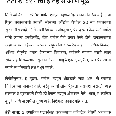
टिंटो डी वेरानोचा इतिहास आणि मूळ:
टिंटो डी वेरानो, स्पॅनिश भाषेत शब्दशः म्हणजे ‘ग्रीष्मकालीन रेड वाईन’. या
प्रिय कॉकटेलची उत्पत्ती स्पेनच्या कॉर्डोबा येथील 20 व्या शतकाच्या
सुरुवातीस आहे. टिंटो अमोरिओच्या ब्लॉगनुसार, पेय प्रथम फेडरिको वर्गास
यांनी त्याच्या इस्टॅलमेंट, व्हेंटा वर्गास येथे तयार केले होते. उन्हाळ्याच्या
उन्हाळ्याच्या महिन्यांत आपल्या पाहुण्यांना सरळ रेड वाइनला अधिक फिकट,
अधिक रीफ्रेश पर्याय देण्याच्या विचारात, वर्गासने त्याच्या घराचे लाल
सोडासह मिसळण्यास सुरवात केली. यामुळे एक कुरकुरीत, थंड पेय आला
ज्याने स्थानिकांचे लक्ष वेधून घेतले.
रिपोर्टनुसार, हे मूळतः ‘वर्गास’ म्हणून ओळखले जात असे, जे त्याच्या
निर्मात्याच्या नावावर आहे. परंतु त्याची लोकप्रियता जसजशी पसरली आहे
तसतसे ते प्रेमळपणे टिंटो डी वेरानो म्हणून ओळखले गेले. आज, हे स्पॅनिश
कुटुंबे आणि बारमधील मुख्य आहे, विशेषत: उबदार महिन्यांत.
हेही वाचा:
2 स्थानिक घटकांसह उन्हाळ्याचा कॉकटेल रेसिपी आवश्यक