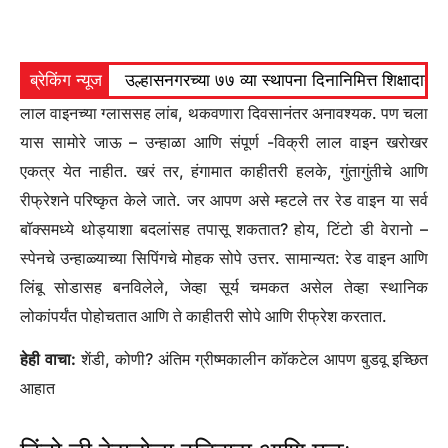
ब्रेकिंग न्यूज
उल्हासनगरच्या ७७ व्या स्थापना दिनानिमित्त शिक्षादा
लाल वाइनच्या ग्लाससह लांब, थकवणारा दिवसानंतर अनावश्यक. पण चला
यास सामोरे जाऊ – उन्हाळा आणि संपूर्ण -विक्री लाल वाइन खरोखर
एकत्र येत नाहीत. खरं तर, हंगामात काहीतरी हलके, गुंतागुंतीचे आणि
रीफ्रेशने परिष्कृत केले जाते. जर आपण असे म्हटले तर रेड वाइन या सर्व
बॉक्समध्ये थोड्याशा बदलांसह तपासू शकतात? होय, टिंटो डी वेरानो –
स्पेनचे उन्हाळ्याच्या सिपिंगचे मोहक सोपे उत्तर. सामान्यत: रेड वाइन आणि
लिंबू सोडासह बनविलेले, जेव्हा सूर्य चमकत असेल तेव्हा स्थानिक
लोकांपर्यंत पोहोचतात आणि ते काहीतरी सोपे आणि रीफ्रेश करतात.
हेही वाचा:
शेंडी, कोणी? अंतिम ग्रीष्मकालीन कॉकटेल आपण बुडवू इच्छित
आहात