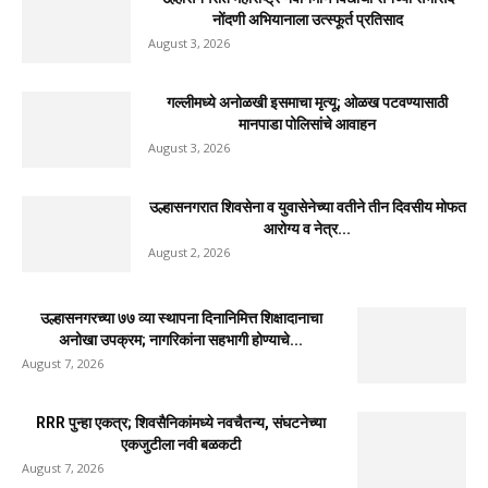
मुसळधार पावसाने अंबरनाथमध्ये घर नाल्यात कोसळले : आमदार
डॉ. बालाजी किणीकर...
August 4, 2026
उल्हासनगर-१ मधील FIT & PRO Unisex Gym चे भव्य
उद्घाटन; युवासेना...
August 3, 2026
साहित्यरत्न लोकशाहीर अण्णाभाऊ साठे जयंतीनिमित्त
विद्यार्थ्यांना मोफत वह्यांचे वाटप
August 3, 2026
उल्हासनगरात महाराष्ट्र नवनिर्माण विद्यार्थी सेनेच्या सभासद
नोंदणी अभियानाला उत्स्फूर्त प्रतिसाद
August 3, 2026
गल्लीमध्ये अनोळखी इसमाचा मृत्यू; ओळख पटवण्यासाठी
मानपाडा पोलिसांचे आवाहन