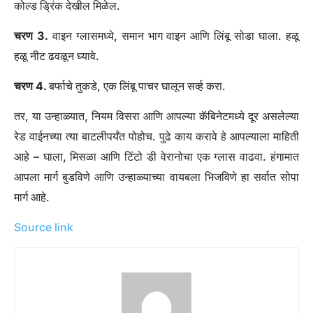
आणि स्वीटनरचा समावेश आहे. शिवाय, पेयला भिजण्यासाठी काही
तासांची आवश्यकता असते, ज्यामुळे स्वाद मिसळतात.
दुसरीकडे, टिंटो डी वेरानो हे रेड वाइन आणि सोडाचे एक साधे आणि
त्वरित मिश्रण आहे. त्यात लिंबूचा तुकडा जोडणे पूर्णपणे पर्यायी आहे.
क्लासिक टिंटो डी वेरानो कसे बनवायचे:
चरण 1.
स्पॅनिश रेड वाइनची बाटली मिळवा. आपण कोणत्याही तरूण,
हलकी-शरीराच्या रेड वाइनची देखील निवड करू शकता.
चरण 2.
लिंबाच्या पाण्याची बाटली मिळवा. आपल्याला लिंबू-प्रतिष्ठित
कोल्ड ड्रिंक देखील मिळेल.
चरण 3.
वाइन ग्लासमध्ये, समान भाग वाइन आणि लिंबू सोडा घाला. हळू
हळू नीट ढवळून घ्यावे.
चरण 4.
बर्फाचे तुकडे, एक लिंबू पाचर घालून सर्व्ह करा.