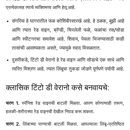
काहींमध्ये पेयमध्ये रमचा स्प्लॅश समाविष्ट आहे.
हेही वाचा:
घड्याळ: स्थानिक फळांनी बनविलेले या उन्हाळ्यातील कॉकटेल
चुकणे खूप कठीण आहे
फोटो क्रेडिट: पेक्सेल्स
टिंटो डी वेरानो वि. सांगरिया: वेगळे काय
आहे?
दोघेही रेड वाइन -आधारित पेय आहेत आणि स्पॅनिश संस्कृतीत कदर आहेत,
तर टिंटो डी वेरानो आणि संगरिया वेगळ्या प्रकारे भिन्न आहेत – त्या
प्रत्येकासह त्याचे व्यक्तिमत्त्व आणि हेतू आहे.
संगरिया हे घागरातील फळ कोशिंबीरसारखे आहे. हे ठळक, बुझी आहे
आणि त्यात रेड वाइन, ब्रॅन्डी, चिरलेली फळे, फळांचा रस/सोडा