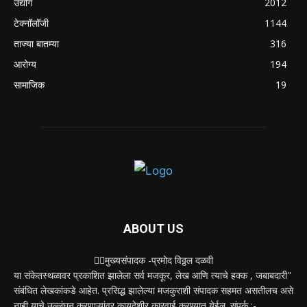
नवीन कोकण एक्सप्रेसला मंजुरी दिल्याबद्दल रेल्वेमंत्री
अश्विनी वैष्णव यांचा शिवसेनेच्या वतीने सत्कार
August 4, 2026
POPULAR CATEGORY
शहर
5134
देश-विदेश
2158
मनोरंजन
2149
उद्योग
2012
टेक्नॉलॉजी
1144
ताज्या बातम्या
316
आरोग्य
194
सामाजिक
19