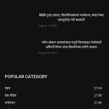
डीएलटीए प्रमुख अनिल खन्ना
July 30, 2026
होमिओपॅथी प्रॅक्टिशनर्सच्या शासनावर राज्य आज अंतिम
निर्णय देऊ शकते | पुणे बातम्या
July 29, 2026
POPULAR POSTS
उल्हासनगरच्या ७७ व्या स्थापना दिनानिमित्त शिक्षादानाचा
अनोखा उपक्रम; नागरिकांना सहभागी होण्याचे आवाहन
August 7, 2026
RRR पुन्हा एकत्र; शिवसैनिकांमध्ये नवचैतन्य, संघटनेच्या
एकजुटीला नवी बळकटी
August 7, 2026