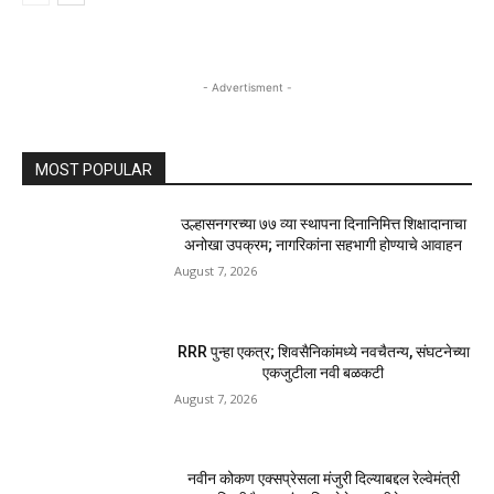
June 19, 2025
आरोग्य
“इतर कोणतेही नाव असू शकत नाही,” रांगेत नाव बदलून
म्हैसूर पाक्स शोधकांचे ग्रेट-ग्रँडनसन म्हणतात
May 26, 2025
आरोग्य
वेलचीच्या चवचा आनंद घेण्यासाठी 5 मधुर मार्ग
May 25, 2025
आरोग्य
- Advertisment -