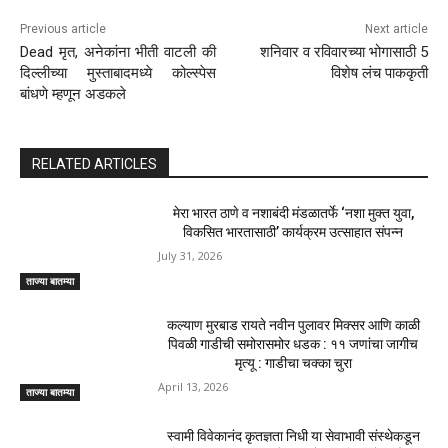
Previous article
Next article
Dead मृत, अनेकांना भीती वाटली की
शनिवार व रविवारच्या भोगासाठी 5
दिल्लीच्या मुस्ताबादमध्ये कोल्स्पेस
विशेष लंच पाककृती
बांधणे म्हणून अडकले
RELATED ARTICLES
मेरा भारत ठाणे व नशाबंदी मंडळातर्फे ‘नशा मुक्त युवा,
विकसित भारतासाठी’ कार्यक्रम उत्साहात संपन्न
July 31, 2026
ताज्या बातम्या
कल्याण मुरबाड रायते नवीन पुलावर मिक्सर आणि काळी
पिवळी गाडीची समोरासमोर धडक : ११ जणांचा जागीच
मृत्यू : गाडीचा चक्का चुरा
April 13, 2026
ताज्या बातम्या
स्वामी विवेकानंद कृतज्ञता निधी या सेवाभावी संस्थेकडून