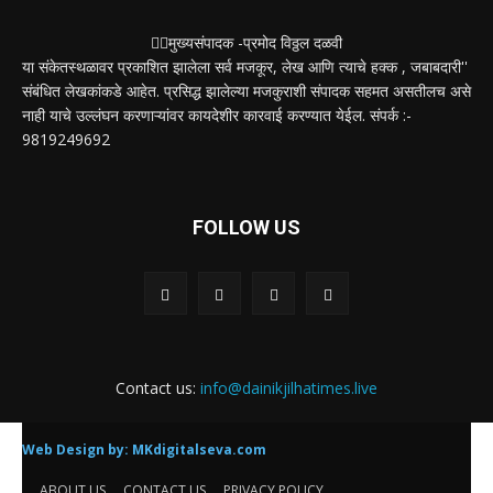
✍🏻मुख्यसंपादक -प्रमोद विठ्ठल दळवी
या संकेतस्थळावर प्रकाशित झालेला सर्व मजकूर, लेख आणि त्याचे हक्क , जबाबदारी''
संबंधित लेखकांकडे आहेत. प्रसिद्ध झालेल्या मजकुराशी संपादक सहमत असतीलच असे
नाही याचे उल्लंघन करणाऱ्यांवर कायदेशीर कारवाई करण्यात येईल. संपर्क :-
9819249692
FOLLOW US
Contact us:
info@dainikjilhatimes.live
Web Design by:
MKdigitalseva.com
ABOUT US
CONTACT US
PRIVACY POLICY