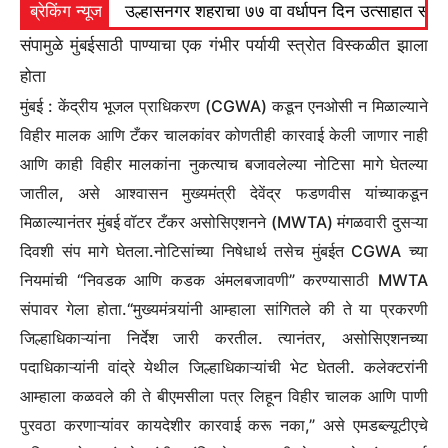
ब्रेकिंग न्यूज
उल्हासनगर शहराचा ७७ वा वर्धापन दिन उत्साहात साजरा 
संपामुळे मुंबईसाठी पाण्याचा एक गंभीर पर्यायी स्त्रोत विस्कळीत झाला
होता
मुंबई :
केंद्रीय भूजल प्राधिकरण (CGWA) कडून एनओसी न मिळाल्याने
विहीर मालक आणि टँकर चालकांवर कोणतीही कारवाई केली जाणार नाही
आणि काही विहीर मालकांना नुकत्याच बजावलेल्या नोटिसा मागे घेतल्या
जातील, असे आश्वासन मुख्यमंत्री देवेंद्र फडणवीस यांच्याकडून
मिळाल्यानंतर मुंबई वॉटर टँकर असोसिएशनने (MWTA) मंगळवारी दुसऱ्या
दिवशी संप मागे घेतला.
नोटिसांच्या निषेधार्थ तसेच मुंबईत CGWA च्या
नियमांची “निवडक आणि कडक अंमलबजावणी” करण्यासाठी MWTA
संपावर गेला होता.
“मुख्यमंत्र्यांनी आम्हाला सांगितले की ते या प्रकरणी
जिल्हाधिकाऱ्यांना निर्देश जारी करतील. त्यानंतर, असोसिएशनच्या
पदाधिकाऱ्यांनी वांद्रे येथील जिल्हाधिकाऱ्यांची भेट घेतली. कलेक्टरांनी
आम्हाला कळवले की ते बीएमसीला पत्र लिहून विहीर चालक आणि पाणी
पुरवठा करणाऱ्यांवर कायदेशीर कारवाई करू नका,” असे एमडब्ल्यूटीएचे