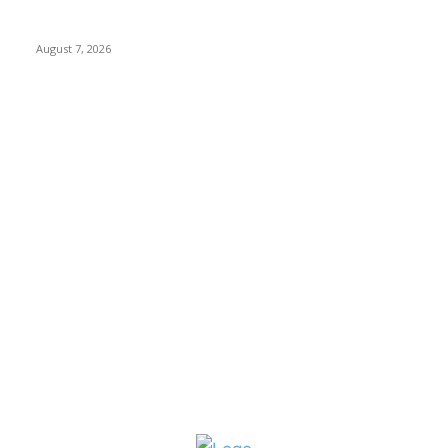
RRR पुन्हा एकत्र; शिवसैनिकांमध्ये नवचैतन्य, संघटनेच्या एकजुटीला नवी बळकटी
August 7, 2026
POPULAR CATEGORY
शहर
5135
देश-विदेश
2158
मनोरंजन
2149
उद्योग
2012
टेक्नॉलॉजी
1144
ताज्या बातम्या
316
आरोग्य
194
सामाजिक
19