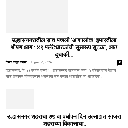
उल्हासनगरातील सात मजली ‘आशालोक’ इमारतीला
भीषण आग : ४९ फ्लॅटधारकांची सुखरूप सुटका, आठ
दुचाकी...
दैनिक जिल्हा टाइम्स
-
August 4, 2026
0
उल्हासनगर, दि. ४ ( प्रमोद दळवी ) : उल्हासनगर शहरातील कॅम्प - ४ परिसरातील नेताजी
चौक ते व्हीनस चौकदरम्यान असलेल्या सात मजली आशालोक को-ऑपरेटिव्ह...
उल्हासनगर शहराचा ७७ वा वर्धापन दिन उत्साहात साजरा
: शहराच्या विकासाचा...