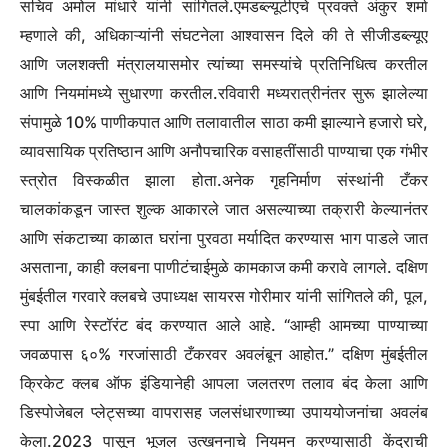
सचिव अमोल मांधारे यांनी सांगितले.
एमडब्ल्यूटीएचे प्रवक्ते अंकुर शर्मा
म्हणाले की, अधिकाऱ्यांनी संघटनेला आश्वासन दिले की ते सीजीडब्ल्यूए
आणि जलशक्ती मंत्रालयासमोर त्यांच्या समस्यांचे प्रतिनिधित्व करतील
आणि नियमांमध्ये सुधारणा करतील.
रविवारी मध्यरात्रीनंतर सुरू झालेल्या
संपामुळे 10% पाणीकपात आणि तलावातील साठा कमी झाल्याने हजारो घरे,
व्यावसायिक प्रतिष्ठान आणि अनौपचारिक वसाहतींसाठी पाण्याचा एक गंभीर
स्त्रोत विस्कळीत झाला होता.
अनेक गृहनिर्माण संस्थांनी टँकर
चालकांकडून जास्त शुल्क आकारले जात असल्याच्या तक्रारी केल्यानंतर
आणि संकटाच्या काळात घरांना पुरवठा मर्यादित करण्यास भाग पाडले जात
असताना, काही क्लबना पाणीटंचाईमुळे कामकाज कमी करावे लागले. दक्षिण
मुंबईतील गरवारे क्लबचे उपाध्यक्ष सायरस गोरीमार यांनी सांगितले की, पूल,
स्पा आणि रेस्टॉरंट बंद करण्यात आले आहे. “आम्ही आमच्या पाण्याच्या
जवळपास ६०% गरजांसाठी टँकरवर अवलंबून आहोत.” दक्षिण मुंबईतील
क्रिकेट क्लब ऑफ इंडियानेही आपला जलतरण तलाव बंद केला आणि
डिस्पोजेबल प्लेट्सच्या वापरासह जलसंधारणाच्या उपाययोजनांचा अवलंब
केला.
2023 पासून भूजल उत्खननाचे नियमन करण्यासाठी केंद्राची