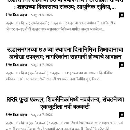
: शहराच्या विकासाचा संकल्प; आधुनिक सुविधा,...
दैनिक जिल्हा टाइम्स
-
August 8, 2026
0
उल्हासनगर दि. ८ ( प्रमोद दळवी ) : उल्हासनगर शहराचा ७७ वा वर्धापन दिन शनिवारी ८
ऑगस्ट २०२६ रोजी उल्हासनगर महानगरपालिकेच्या मागील बाजूस असलेल्या...
उल्हासनगरच्या ७७ व्या स्थापना दिनानिमित्त शिक्षादानाचा
अनोखा उपक्रम; नागरिकांना सहभागी होण्याचे आवाहन
दैनिक जिल्हा टाइम्स
-
August 7, 2026
0
उल्हासनगर दि.७ ( प्रमोद दळवी ) : उल्हासनगर शहराच्या ७७ व्या स्थापना दिनानिमित्त
शनिवार, ८ ऑगस्ट २०२६ रोजी सकाळी ११.०० वाजता स्विमिंग पूल, विराट...
RRR पुन्हा एकत्र; शिवसैनिकांमध्ये नवचैतन्य, संघटनेच्या
एकजुटीला नवी बळकटी
दैनिक जिल्हा टाइम्स
-
August 7, 2026
0
उल्हासनगर दि. ७ (प्रमोद दळवी ) : उल्हासनगरच्या शिवसेनेच्या राजकारणात महत्त्वाची मानली
जाणारी एक भावनिक आणि प्रेरणादायी घटना नुकतीच घडली. शिवसेनेचे ज्येष्ठ नेते