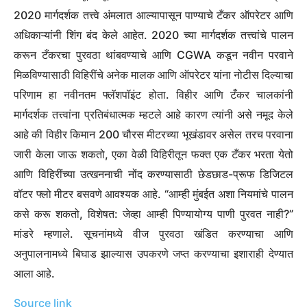
2020 मार्गदर्शक तत्त्वे अंमलात आल्यापासून पाण्याचे टँकर ऑपरेटर आणि
अधिकाऱ्यांनी शिंग बंद केले आहेत. 2020 च्या मार्गदर्शक तत्त्वांचे पालन
करून टँकरचा पुरवठा थांबवण्याचे आणि CGWA कडून नवीन परवाने
मिळविण्यासाठी विहिरींचे अनेक मालक आणि ऑपरेटर यांना नोटीस दिल्याचा
परिणाम हा नवीनतम फ्लॅशपॉइंट होता. विहीर आणि टँकर चालकांनी
मार्गदर्शक तत्त्वांना प्रतिबंधात्मक म्हटले आहे कारण त्यांनी असे नमूद केले
आहे की विहीर किमान 200 चौरस मीटरच्या भूखंडावर असेल तरच परवाना
जारी केला जाऊ शकतो, एका वेळी विहिरीतून फक्त एक टँकर भरता येतो
आणि विहिरींच्या उत्खननाची नोंद करण्यासाठी छेडछाड-प्रूफ डिजिटल
वॉटर फ्लो मीटर बसवणे आवश्यक आहे.
“आम्ही मुंबईत अशा नियमांचे पालन
कसे करू शकतो, विशेषत: जेव्हा आम्ही पिण्यायोग्य पाणी पुरवत नाही?”
मांडरे म्हणाले. सूचनांमध्ये वीज पुरवठा खंडित करण्याचा आणि
अनुपालनामध्ये बिघाड झाल्यास उपकरणे जप्त करण्याचा इशाराही देण्यात
आला आहे.
Source link