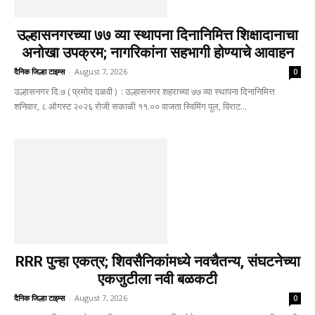
उल्हासनगरच्या ७७ व्या स्थापना दिनानिमित्त शिक्षादानाचा
अनोखा उपक्रम; नागरिकांना सहभागी होण्याचे आवाहन
दैनिक जिल्हा टाइम्स
-
August 7, 2026
0
उल्हासनगर दि.७ ( प्रमोद दळवी ) : उल्हासनगर शहराच्या ७७ व्या स्थापना दिनानिमित्त
शनिवार, ८ ऑगस्ट २०२६ रोजी सकाळी ११.०० वाजता स्विमिंग पूल, विराट...
RRR पुन्हा एकत्र; शिवसैनिकांमध्ये नवचैतन्य, संघटनेच्या
एकजुटीला नवी बळकटी
दैनिक जिल्हा टाइम्स
-
August 7, 2026
0