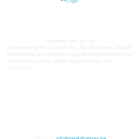
ABOUT US
✍🏻मुख्यसंपादक -प्रमोद विठ्ठल दळवी
या संकेतस्थळावर प्रकाशित झालेला सर्व मजकूर, लेख आणि त्याचे हक्क , जबाबदारी''
संबंधित लेखकांकडे आहेत. प्रसिद्ध झालेल्या मजकुराशी संपादक सहमत असतीलच असे
नाही याचे उल्लंघन करणाऱ्यांवर कायदेशीर कारवाई करण्यात येईल. संपर्क :-
9819249692
FOLLOW US
Contact us:
info@dainikjilhatimes.live