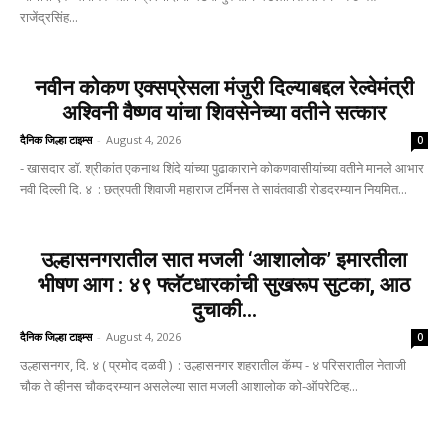
राजेंद्रसिंह...
नवीन कोकण एक्सप्रेसला मंजुरी दिल्याबद्दल रेल्वेमंत्री
अश्विनी वैष्णव यांचा शिवसेनेच्या वतीने सत्कार
दैनिक जिल्हा टाइम्स
-
August 4, 2026
0
- खासदार डॉ. श्रीकांत एकनाथ शिंदे यांच्या पुढाकाराने कोकणवासीयांच्या वतीने मानले आभार
नवी दिल्ली दि. ४ : छत्रपती शिवाजी महाराज टर्मिनस ते सावंतवाडी रोडदरम्यान नियमित...
उल्हासनगरातील सात मजली ‘आशालोक’ इमारतीला
भीषण आग : ४९ फ्लॅटधारकांची सुखरूप सुटका, आठ
दुचाकी...
दैनिक जिल्हा टाइम्स
-
August 4, 2026
0
उल्हासनगर, दि. ४ ( प्रमोद दळवी ) : उल्हासनगर शहरातील कॅम्प - ४ परिसरातील नेताजी
चौक ते व्हीनस चौकदरम्यान असलेल्या सात मजली आशालोक को-ऑपरेटिव्ह...