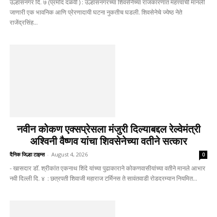
उल्हासनगर दि. ७ (प्रमोद दळवी ) : उल्हासनगरच्या शिवसेनेच्या राजकारणात महत्त्वाची मानली
जाणारी एक भावनिक आणि प्रेरणादायी घटना नुकतीच घडली. शिवसेनेचे ज्येष्ठ नेते
राजेंद्रसिंह...
नवीन कोकण एक्सप्रेसला मंजुरी दिल्याबद्दल रेल्वेमंत्री
अश्विनी वैष्णव यांचा शिवसेनेच्या वतीने सत्कार
दैनिक जिल्हा टाइम्स
-
August 4, 2026
0
- खासदार डॉ. श्रीकांत एकनाथ शिंदे यांच्या पुढाकाराने कोकणवासीयांच्या वतीने मानले आभार
नवी दिल्ली दि. ४ : छत्रपती शिवाजी महाराज टर्मिनस ते सावंतवाडी रोडदरम्यान नियमित...