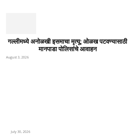
गल्लीमध्ये अनोळखी इसमाचा मृत्यू; ओळख पटवण्यासाठी
मानपाडा पोलिसांचे आवाहन
August 3, 2026
EDITOR PICKS
130 शिक्षकांच्या निलंबनाची प्रहारची मागणी, अपंगत्वाच्या दाव्याप्रकरणी 46
शिक्षकांवर कारवाई | पुणे बातम्या
July 30, 2026