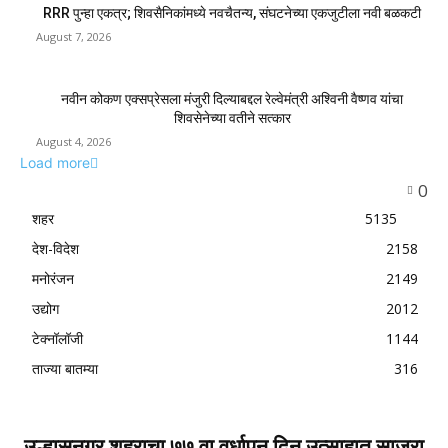
RRR पुन्हा एकत्र; शिवसैनिकांमध्ये नवचैतन्य, संघटनेच्या एकजुटीला नवी बळकटी
August 7, 2026
नवीन कोकण एक्सप्रेसला मंजुरी दिल्याबद्दल रेल्वेमंत्री अश्विनी वैष्णव यांचा
शिवसेनेच्या वतीने सत्कार
August 4, 2026
Load more
0
शहर
5135
देश-विदेश
2158
मनोरंजन
2149
उद्योग
2012
टेक्नॉलॉजी
1144
ताज्या बातम्या
316
उल्हासनगर शहराचा ७७ वा वर्धापन दिन उत्साहात साजरा