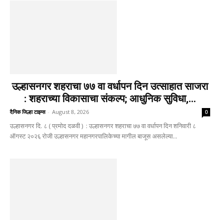
उल्हासनगर शहराचा ७७ वा वर्धापन दिन उत्साहात साजरा
: शहराच्या विकासाचा संकल्प; आधुनिक सुविधा,...
दैनिक जिल्हा टाइम्स
-
August 8, 2026
0
उल्हासनगर दि. ८ ( प्रमोद दळवी ) : उल्हासनगर शहराचा ७७ वा वर्धापन दिन शनिवारी ८
ऑगस्ट २०२६ रोजी उल्हासनगर महानगरपालिकेच्या मागील बाजूस असलेल्या...