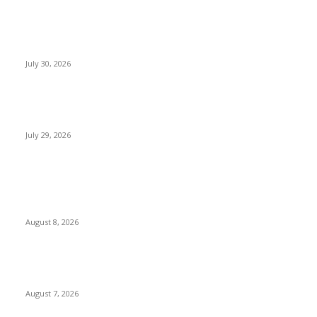
मी पायउतार होण्यापूर्वी सर्व मुद्दे निकाली काढले होते: माजी डीएलटीए प्रमुख अनिल
खन्ना
July 30, 2026
होमिओपॅथी प्रॅक्टिशनर्सच्या शासनावर राज्य आज अंतिम निर्णय देऊ शकते | पुणे
बातम्या
July 29, 2026
POPULAR POSTS
उल्हासनगर शहराचा ७७ वा वर्धापन दिन उत्साहात साजरा : शहराच्या विकासाचा
संकल्प; आधुनिक सुविधा, रस्ते आणि पाणीपुरवठ्यावर भर देण्याचा निर्धार
August 8, 2026
उल्हासनगरच्या ७७ व्या स्थापना दिनानिमित्त शिक्षादानाचा अनोखा उपक्रम;
नागरिकांना सहभागी होण्याचे आवाहन
August 7, 2026