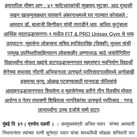
इमारतीला भीषण आग : ४९ फ्लॅटधारकांची सुखरूप सुटका, आठ दुचाकी
जळून खाक
मुसळधार पावसाने अंबरनाथमध्ये घर नाल्यात कोसळले :
आमदार डॉ. बालाजी किणीकर यांची तातडीने धाव, बाधित कुटुंबाला
आर्थिक मदत
उल्हासनगर-१ मधील FIT & PRO Unisex Gym चे भव्य
उद्घाटन; युवासेना लोकसभा सचिव हरजिंदरसिंह (विक्की) भुल्लर यांची
प्रमुख उपस्थिती
साहित्यरत्न लोकशाहीर अण्णाभाऊ साठे जयंतीनिमित्त
विद्यार्थ्यांना मोफत वह्यांचे वाटप
उल्हासनगरात महाराष्ट्र नवनिर्माण विद्यार्थी
सेनेच्या सभासद नोंदणी अभियानाला उत्स्फूर्त प्रतिसाद
गल्लीमध्ये अनोळखी
इसमाचा मृत्यू; ओळख पटवण्यासाठी मानपाडा पोलिसांचे
आवाहन
उल्हासनगरात शिवसेना व युवासेनेच्या वतीने तीन दिवसीय मोफत
आरोग्य व नेत्र तपासणी शिबिराला नागरिकांचा उत्स्फूर्त प्रतिसाद : गरजू
लाभार्थ्यांना उच्च दर्जाचे चष्मे वाटप
मुंबई दि ३१ ( प्रमोद दळवी ) :
उपमुख्यमंत्री अजित पवार यांच्या अपघाती
निधनानंतर त्यांच्या पत्नी सुनेत्रा पवार यांचा शपथविधी सोहळा शनिवारी पार