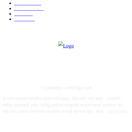
टेक्नॉलॉजी
1144
ताज्या बातम्या
316
आरोग्य
194
सामाजिक
19
ABOUT US
✍🏻मुख्यसंपादक -प्रमोद विठ्ठल दळवी
या संकेतस्थळावर प्रकाशित झालेला सर्व मजकूर, लेख आणि त्याचे हक्क , जबाबदारी''
संबंधित लेखकांकडे आहेत. प्रसिद्ध झालेल्या मजकुराशी संपादक सहमत असतीलच असे
नाही याचे उल्लंघन करणाऱ्यांवर कायदेशीर कारवाई करण्यात येईल. संपर्क :- 9819249692