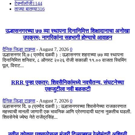
टेक्नॉलॉजी
1144
ताज्या बातम्या
316
उल्हासनगरच्या ७७ व्या स्थापना दिनानिमित्त शिक्षादानाचा अनोखा
उपक्रम; नागरिकांना सहभागी होण्याचे आवाहन
दैनिक जिल्हा टाइम्स
-
August 7, 2026
0
उल्हासनगर दि.७ ( प्रमोद दळवी ) : उल्हासनगर शहराच्या ७७ व्या स्थापना
दिनानिमित्त शनिवार, ८ ऑगस्ट २०२६ रोजी सकाळी ११.०० वाजता स्विमिंग
पूल, विराट...
RRR पुन्हा एकत्र; शिवसैनिकांमध्ये नवचैतन्य, संघटनेच्या
एकजुटीला नवी बळकटी
दैनिक जिल्हा टाइम्स
-
August 7, 2026
0
उल्हासनगर दि. ७ (प्रमोद दळवी ) : उल्हासनगरच्या शिवसेनेच्या राजकारणात
महत्त्वाची मानली जाणारी एक भावनिक आणि प्रेरणादायी घटना नुकतीच घडली.
शिवसेनेचे ज्येष्ठ नेते राजेंद्रसिंह...
नवीन कोकण एक्सप्रेसला मंजुरी दिल्याबद्दल रेल्वेमंत्री अश्विनी