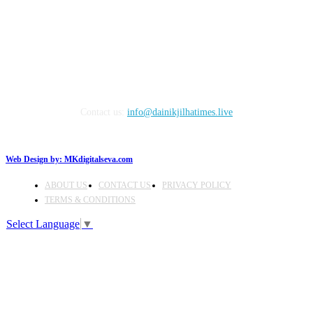
FOLLOW US
Contact us:
info@dainikjilhatimes.live
Web Design by:
MKdigitalseva.com
ABOUT US
CONTACT US
PRIVACY POLICY
TERMS & CONDITIONS
Select Language
▼