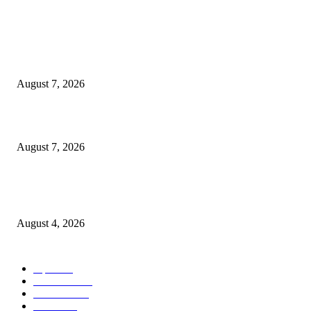
POPULAR POSTS
उल्हासनगरच्या ७७ व्या स्थापना दिनानिमित्त शिक्षादानाचा अनोखा उपक्रम; नागरिकांना 
होण्याचे आवाहन
August 7, 2026
RRR पुन्हा एकत्र; शिवसैनिकांमध्ये नवचैतन्य, संघटनेच्या एकजुटीला नवी बळकटी
August 7, 2026
नवीन कोकण एक्सप्रेसला मंजुरी दिल्याबद्दल रेल्वेमंत्री अश्विनी वैष्णव यांचा शिवसेनेच्या 
सत्कार
August 4, 2026
POPULAR CATEGORY
शहर
5134
देश-विदेश
2158
मनोरंजन
2149
उद्योग
2012