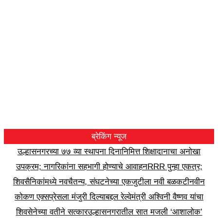
ब्रेकिंग न्यूज
उल्हासनगरच्या ७७ व्या स्थापना दिनानिमित्त शिक्षादानाचा अनोखा
उपक्रम; नागरिकांना सहभागी होण्याचे आवाहन
RRR पुन्हा एकत्र;
शिवसैनिकांमध्ये नवचैतन्य, संघटनेच्या एकजुटीला नवी बळकटी
नवीन
कोकण एक्सप्रेसला मंजुरी दिल्याबद्दल रेल्वेमंत्री अश्विनी वैष्णव यांचा
शिवसेनेच्या वतीने सत्कार
उल्हासनगरातील सात मजली ‘आशालोक’