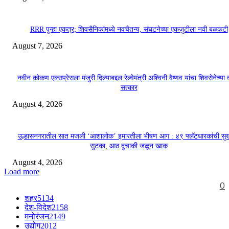
RRR पुन्हा एकत्र; शिवसैनिकांमध्ये नवचैतन्य, संघटनेच्या एकजुटीला नवी बळकटी
August 7, 2026
नवीन कोकण एक्सप्रेसला मंजुरी दिल्याबद्दल रेल्वेमंत्री अश्विनी वैष्णव यांचा शिवसेनेच्या 
सत्कार
August 4, 2026
उल्हासनगरातील सात मजली ‘आशालोक’ इमारतीला भीषण आग : ४९ फ्लॅटधारकांची सु
सुटका, आठ दुचाकी जळून खाक
August 4, 2026
Load more
0
शहर
5134
देश-विदेश
2158
मनोरंजन
2149
उद्योग
2012