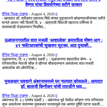
वैष्णव यांचा शिवसेनेच्या वतीने सत्कार
दैनिक जिल्हा टाइम्स
-
August 4, 2026
0
- खासदार डॉ. श्रीकांत एकनाथ शिंदे यांच्या पुढाकाराने कोकणवासीयांच्या वतीने
मानले आभार नवी दिल्ली दि. ४ : छत्रपती शिवाजी महाराज टर्मिनस ते
सावंतवाडी रोडदरम्यान नियमित...
उल्हासनगरातील सात मजली ‘आशालोक’ इमारतीला भीषण आग :
४९ फ्लॅटधारकांची सुखरूप सुटका, आठ दुचाकी...
दैनिक जिल्हा टाइम्स
-
August 4, 2026
0
उल्हासनगर, दि. ४ ( प्रमोद दळवी ) : उल्हासनगर शहरातील कॅम्प - ४
परिसरातील नेताजी चौक ते व्हीनस चौकदरम्यान असलेल्या सात मजली
आशालोक को-ऑपरेटिव्ह...
मुसळधार पावसाने अंबरनाथमध्ये घर नाल्यात कोसळले : आमदार
डॉ. बालाजी किणीकर यांची तातडीने धाव,...
दैनिक जिल्हा टाइम्स
-
August 4, 2026
0
अंबरनाथ दि. ४ ( प्रमोद दळवी ) : अंबरनाथ पूर्व येथील कोकण नगर परिसरात
सुरू असलेल्या सततच्या मुसळधार पावसामुळे एक अत्यंत दुर्दैवी घटना घडली....