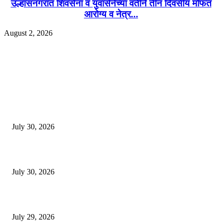
उल्हासनगरात शिवसेना व युवासेनेच्या वतीने तीन दिवसीय मोफत
आरोग्य व नेत्र...
August 2, 2026
EDITOR PICKS
130 शिक्षकांच्या निलंबनाची प्रहारची मागणी, अपंगत्वाच्या दाव्याप्रकरणी 46 शिक्षकांवर क
पुणे बातम्या
July 30, 2026
मी पायउतार होण्यापूर्वी सर्व मुद्दे निकाली काढले होते: माजी डीएलटीए प्रमुख अनिल खन
July 30, 2026
होमिओपॅथी प्रॅक्टिशनर्सच्या शासनावर राज्य आज अंतिम निर्णय देऊ शकते | पुणे बातम्
July 29, 2026