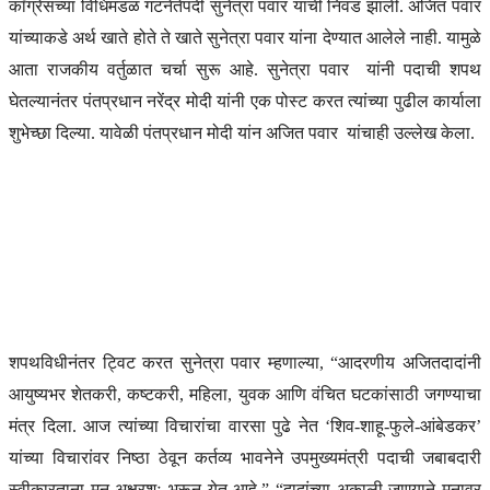
काँग्रेसच्या विधिमंडळ गटनेतेपदी सुनेत्रा पवार यांची निवड झाली. अजित पवार
यांच्याकडे अर्थ खाते होते ते खाते सुनेत्रा पवार यांना देण्यात आलेले नाही. यामुळे
आता राजकीय वर्तुळात चर्चा सुरू आहे. सुनेत्रा पवार यांनी पदाची शपथ
घेतल्यानंतर पंतप्रधान नरेंद्र मोदी यांनी एक पोस्ट करत त्यांच्या पुढील कार्याला
शुभेच्छा दिल्या. यावेळी पंतप्रधान मोदी यांन अजित पवार यांचाही उल्लेख केला.
शपथविधीनंतर ट्विट करत सुनेत्रा पवार म्हणाल्या, “आदरणीय अजितदादांनी
आयुष्यभर शेतकरी, कष्टकरी, महिला, युवक आणि वंचित घटकांसाठी जगण्याचा
मंत्र दिला. आज त्यांच्या विचारांचा वारसा पुढे नेत ‘शिव-शाहू-फुले-आंबेडकर’
यांच्या विचारांवर निष्ठा ठेवून कर्तव्य भावनेने उपमुख्यमंत्री पदाची जबाबदारी
स्वीकारताना मन अक्षरशः भरून येत आहे.” “दादांच्या अकाली जाण्याने मनावर