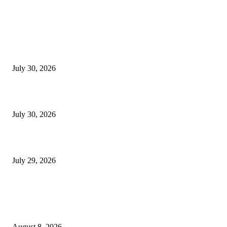
EDITOR PICKS
130 शिक्षकांच्या निलंबनाची प्रहारची मागणी, अपंगत्वाच्या दाव्याप्रकरणी 46 शिक्षकांवर क
पुणे बातम्या
July 30, 2026
मी पायउतार होण्यापूर्वी सर्व मुद्दे निकाली काढले होते: माजी डीएलटीए प्रमुख अनिल खन
July 30, 2026
होमिओपॅथी प्रॅक्टिशनर्सच्या शासनावर राज्य आज अंतिम निर्णय देऊ शकते | पुणे बातम्
July 29, 2026
POPULAR POSTS
उल्हासनगर शहराचा ७७ वा वर्धापन दिन उत्साहात साजरा : शहराच्या विकासाचा संकल्
आधुनिक सुविधा, रस्ते आणि पाणीपुरवठ्यावर भर देण्याचा निर्धार
August 8, 2026