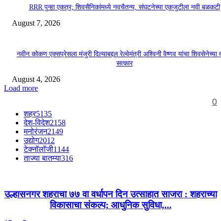
RRR पुन्हा एकत्र; शिवसैनिकांमध्ये नवचैतन्य, संघटनेच्या एकजुटीला नवी बळकटी
August 7, 2026
नवीन कोकण एक्सप्रेसला मंजुरी दिल्याबद्दल रेल्वेमंत्री अश्विनी वैष्णव यांचा शिवसेनेच्या 
सत्कार
August 4, 2026
Load more
0
शहर
5135
देश-विदेश
2158
मनोरंजन
2149
उद्योग
2012
टेक्नॉलॉजी
1144
ताज्या बातम्या
316
उल्हासनगर शहराचा ७७ वा वर्धापन दिन उत्साहात साजरा : शहराच्या
विकासाचा संकल्प; आधुनिक सुविधा,...