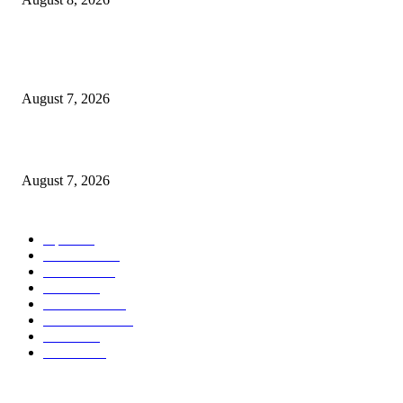
उल्हासनगरच्या ७७ व्या स्थापना दिनानिमित्त शिक्षादानाचा अनोखा उपक्रम; नागरिकांना 
होण्याचे आवाहन
August 7, 2026
RRR पुन्हा एकत्र; शिवसैनिकांमध्ये नवचैतन्य, संघटनेच्या एकजुटीला नवी बळकटी
August 7, 2026
POPULAR CATEGORY
शहर
5135
देश-विदेश
2158
मनोरंजन
2149
उद्योग
2012
टेक्नॉलॉजी
1144
ताज्या बातम्या
316
आरोग्य
194
सामाजिक
19