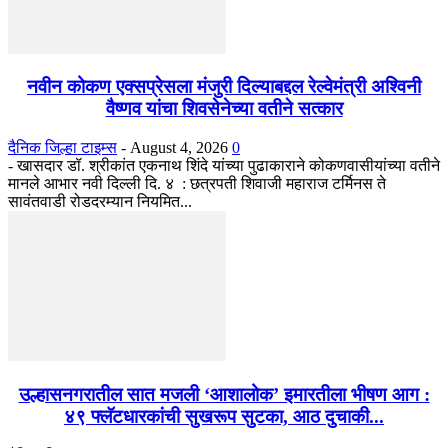
नवीन कोकण एक्सप्रेसला मंजुरी दिल्याबद्दल रेल्वेमंत्री अश्विनी
वैष्णव यांचा शिवसेनेच्या वतीने सत्कार
दैनिक जिल्हा टाइम्स
-
August 4, 2026
0
- खासदार डॉ. श्रीकांत एकनाथ शिंदे यांच्या पुढाकाराने कोकणवासीयांच्या वतीने
मानले आभार नवी दिल्ली दि. ४ : छत्रपती शिवाजी महाराज टर्मिनस ते
सावंतवाडी रोडदरम्यान नियमित...
उल्हासनगरातील सात मजली ‘आशालोक’ इमारतीला भीषण आग :
४९ फ्लॅटधारकांची सुखरूप सुटका, आठ दुचाकी...