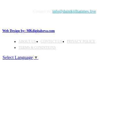
Contact us:
info@dainikjilhatimes.live
Web Design by:
MKdigitalseva.com
ABOUT US
CONTACT US
PRIVACY POLICY
TERMS & CONDITIONS
Select Language
▼