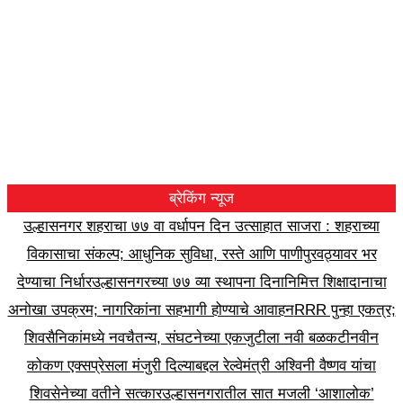
ब्रेकिंग न्यूज
उल्हासनगर शहराचा ७७ वा वर्धापन दिन उत्साहात साजरा : शहराच्या
विकासाचा संकल्प; आधुनिक सुविधा, रस्ते आणि पाणीपुरवठ्यावर भर
देण्याचा निर्धार
उल्हासनगरच्या ७७ व्या स्थापना दिनानिमित्त शिक्षादानाचा
अनोखा उपक्रम; नागरिकांना सहभागी होण्याचे आवाहन
RRR पुन्हा एकत्र;
शिवसैनिकांमध्ये नवचैतन्य, संघटनेच्या एकजुटीला नवी बळकटी
नवीन
कोकण एक्सप्रेसला मंजुरी दिल्याबद्दल रेल्वेमंत्री अश्विनी वैष्णव यांचा
शिवसेनेच्या वतीने सत्कार
उल्हासनगरातील सात मजली ‘आशालोक’