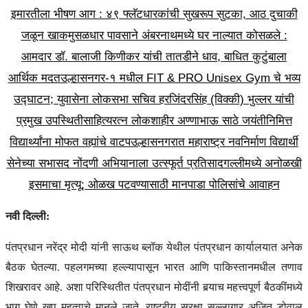
इमारतीला भीषण आग : ४९ फ्लॅटधारकांची सुखरूप सुटका, आठ दुचाकी
जळून खाक
मुसळधार पावसाने अंबरनाथमध्ये घर नाल्यात कोसळले :
आमदार डॉ. बालाजी किणीकर यांची तातडीने धाव, बाधित कुटुंबाला
आर्थिक मदत
उल्हासनगर-१ मधील FIT & PRO Unisex Gym चे भव्य
उद्घाटन; युवासेना लोकसभा सचिव हरजिंदरसिंह (विक्की) भुल्लर यांची
प्रमुख उपस्थिती
साहित्यरत्न लोकशाहीर अण्णाभाऊ साठे जयंतीनिमित्त
विद्यार्थ्यांना मोफत वह्यांचे वाटप
उल्हासनगरात महाराष्ट्र नवनिर्माण विद्यार्थी
सेनेच्या सभासद नोंदणी अभियानाला उत्स्फूर्त प्रतिसाद
गल्लीमध्ये अनोळखी
इसमाचा मृत्यू; ओळख पटवण्यासाठी मानपाडा पोलिसांचे आवाहन
नवी दिल्ली:
पंतप्रधान नरेंद्र मोदी यांनी साऊथ ब्लॉक येथील पंतप्रधान कार्यालयात अनेक
बैठक घेतल्या. पहलगमच्या हल्ल्यापासून भारत आणि पाकिस्तानमधील तणाव
शिखरावर आहे. अशा परिस्थितीत पंतप्रधान मोदींनी बर्‍याच महत्त्वपूर्ण बैठकींमध्ये
भाग घेणे खूप महत्वाचे मानले जाते. राष्ट्रीय सुरक्षा सल्लागार अजित डोवाल