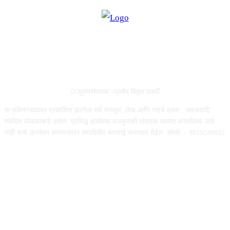
ABOUT US
✍🏻मुख्यसंपादक -प्रमोद विठ्ठल दळवी
या संकेतस्थळावर प्रकाशित झालेला सर्व मजकूर, लेख आणि त्याचे हक्क , जबाबदारी''
संबंधित लेखकांकडे आहेत. प्रसिद्ध झालेल्या मजकुराशी संपादक सहमत असतीलच असे
नाही याचे उल्लंघन करणाऱ्यांवर कायदेशीर कारवाई करण्यात येईल. संपर्क :- 9819249692
FOLLOW US