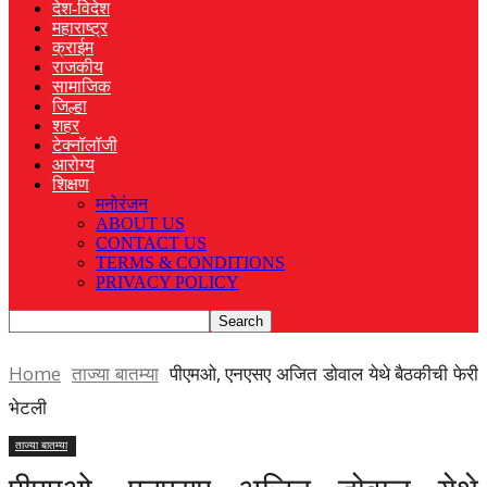
देश-विदेश
महाराष्ट्र
क्राईम
राजकीय
सामाजिक
जिल्हा
शहर
टेक्नॉलॉजी
आरोग्य
शिक्षण
मनोरंजन
ABOUT US
CONTACT US
TERMS & CONDITIONS
PRIVACY POLICY
Home
ताज्या बातम्या
पीएमओ, एनएसए अजित डोवाल येथे बैठकीची फेरी
भेटली
ताज्या बातम्या