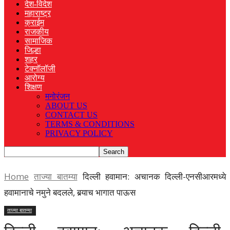
देश-विदेश
महाराष्ट्र
क्राईम
राजकीय
सामाजिक
जिल्हा
शहर
टेक्नॉलॉजी
आरोग्य
शिक्षण
मनोरंजन
ABOUT US
CONTACT US
TERMS & CONDITIONS
PRIVACY POLICY
Home
ताज्या बातम्या
दिल्ली हवामान: अचानक दिल्ली-एनसीआरमध्ये
हवामानाचे नमुने बदलले, बर्‍याच भागात पाऊस
ताज्या बातम्या