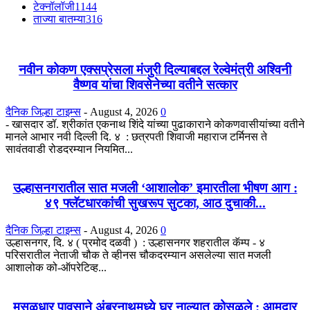
टेक्नॉलॉजी
1144
ताज्या बातम्या
316
नवीन कोकण एक्सप्रेसला मंजुरी दिल्याबद्दल रेल्वेमंत्री अश्विनी
वैष्णव यांचा शिवसेनेच्या वतीने सत्कार
दैनिक जिल्हा टाइम्स
-
August 4, 2026
0
- खासदार डॉ. श्रीकांत एकनाथ शिंदे यांच्या पुढाकाराने कोकणवासीयांच्या वतीने
मानले आभार नवी दिल्ली दि. ४ : छत्रपती शिवाजी महाराज टर्मिनस ते
सावंतवाडी रोडदरम्यान नियमित...
उल्हासनगरातील सात मजली ‘आशालोक’ इमारतीला भीषण आग :
४९ फ्लॅटधारकांची सुखरूप सुटका, आठ दुचाकी...
दैनिक जिल्हा टाइम्स
-
August 4, 2026
0
उल्हासनगर, दि. ४ ( प्रमोद दळवी ) : उल्हासनगर शहरातील कॅम्प - ४
परिसरातील नेताजी चौक ते व्हीनस चौकदरम्यान असलेल्या सात मजली
आशालोक को-ऑपरेटिव्ह...
मुसळधार पावसाने अंबरनाथमध्ये घर नाल्यात कोसळले : आमदार