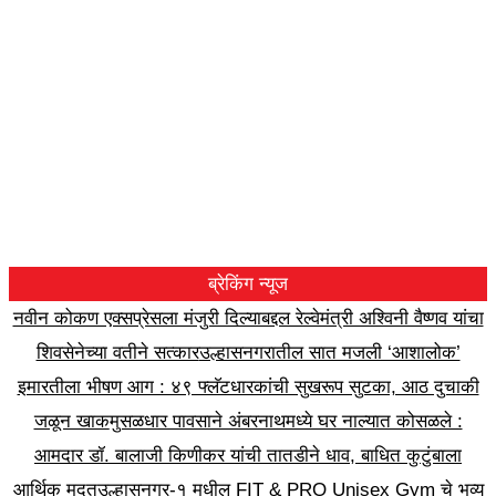
ब्रेकिंग न्यूज
नवीन कोकण एक्सप्रेसला मंजुरी दिल्याबद्दल रेल्वेमंत्री अश्विनी वैष्णव यांचा
शिवसेनेच्या वतीने सत्कार
उल्हासनगरातील सात मजली ‘आशालोक’
इमारतीला भीषण आग : ४९ फ्लॅटधारकांची सुखरूप सुटका, आठ दुचाकी
जळून खाक
मुसळधार पावसाने अंबरनाथमध्ये घर नाल्यात कोसळले :
आमदार डॉ. बालाजी किणीकर यांची तातडीने धाव, बाधित कुटुंबाला
आर्थिक मदत
उल्हासनगर-१ मधील FIT & PRO Unisex Gym चे भव्य