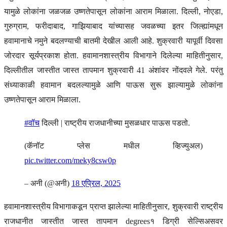
यामुळे लोकांना जळजळ उष्णतेपासून लोकांना आराम मिळाला. दिल्ली, नोएडा,
गुरुग्राम, फरीदाबाद, गाझियाबाद यांच्यासह जवळच्या इतर जिल्ह्यांमधून
हवामानाचे नमुने बदलण्याची बातमी देखील आली आहे. शुक्रवारी यापूर्वी दिवसा
जोरदार सूर्यप्रकाश होता. हवामानशास्त्रीय विभागाने दिलेल्या माहितीनुसार,
दिल्लीतील जास्तीत जास्त तापमान शुक्रवारी 41 अंशांवर नोंदवले गेले. परंतु
संध्याकाळी हवामान बदलल्यामुळे आणि पाऊस सुरू झाल्यामुळे लोकांना
उष्णतेपासून आराम मिळाला.
#वॉच
दिल्ली | राष्ट्रीय राजधानीच्या मुसळधार पाऊस पडतो.
(कॅनॉट प्लेस मधील व्हिज्युअल)
pic.twitter.com/meky8csw0p
– अनी (@अनी)
18 एप्रिल, 2025
हवामानशास्त्रीय विभागाकडून प्राप्त झालेल्या माहितीनुसार, शुक्रवारी राष्ट्रीय
राजधानीत जास्तीत जास्त तापमान degrees१ डिग्री सेल्सिअसवर