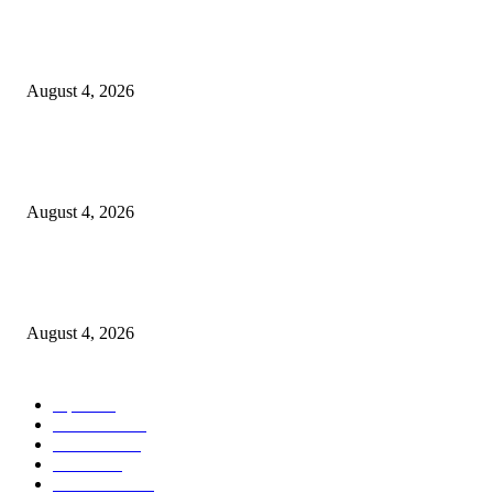
नवीन कोकण एक्सप्रेसला मंजुरी दिल्याबद्दल रेल्वेमंत्री अश्विनी वैष्णव यांचा शिवसेनेच्या 
सत्कार
August 4, 2026
उल्हासनगरातील सात मजली ‘आशालोक’ इमारतीला भीषण आग : ४९ फ्लॅटधारकांची सु
सुटका, आठ दुचाकी जळून खाक
August 4, 2026
मुसळधार पावसाने अंबरनाथमध्ये घर नाल्यात कोसळले : आमदार डॉ. बालाजी किणीकर य
तातडीने धाव, बाधित कुटुंबाला आर्थिक मदत
August 4, 2026
POPULAR CATEGORY
शहर
5132
देश-विदेश
2158
मनोरंजन
2149
उद्योग
2012
टेक्नॉलॉजी
1144