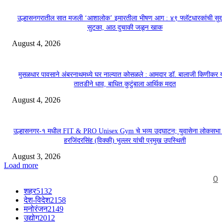
उल्हासनगरातील सात मजली ‘आशालोक’ इमारतीला भीषण आग : ४९ फ्लॅटधारकांची सु
सुटका, आठ दुचाकी जळून खाक
August 4, 2026
मुसळधार पावसाने अंबरनाथमध्ये घर नाल्यात कोसळले : आमदार डॉ. बालाजी किणीकर य
तातडीने धाव, बाधित कुटुंबाला आर्थिक मदत
August 4, 2026
उल्हासनगर-१ मधील FIT & PRO Unisex Gym चे भव्य उद्घाटन; युवासेना लोकसभा
हरजिंदरसिंह (विक्की) भुल्लर यांची प्रमुख उपस्थिती
August 3, 2026
Load more
0
शहर
5132
देश-विदेश
2158
मनोरंजन
2149
उद्योग
2012