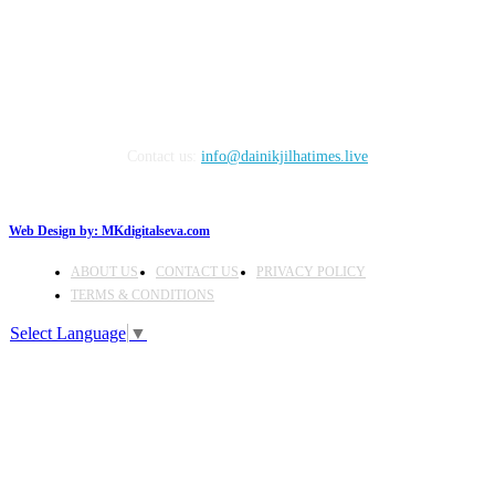
FOLLOW US
Contact us:
info@dainikjilhatimes.live
Web Design by:
MKdigitalseva.com
ABOUT US
CONTACT US
PRIVACY POLICY
TERMS & CONDITIONS
Select Language
▼