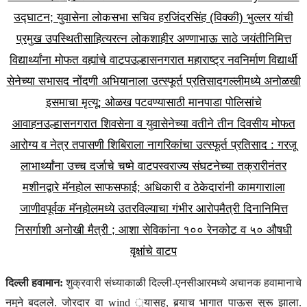
उद्घाटन; युवासेना लोकसभा सचिव हरजिंदरसिंह (विक्की) भुल्लर यांची
प्रमुख उपस्थिती
साहित्यरत्न लोकशाहीर अण्णाभाऊ साठे जयंतीनिमित्त
विद्यार्थ्यांना मोफत वह्यांचे वाटप
उल्हासनगरात महाराष्ट्र नवनिर्माण विद्यार्थी
सेनेच्या सभासद नोंदणी अभियानाला उत्स्फूर्त प्रतिसाद
गल्लीमध्ये अनोळखी
इसमाचा मृत्यू; ओळख पटवण्यासाठी मानपाडा पोलिसांचे
आवाहन
उल्हासनगरात शिवसेना व युवासेनेच्या वतीने तीन दिवसीय मोफत
आरोग्य व नेत्र तपासणी शिबिराला नागरिकांचा उत्स्फूर्त प्रतिसाद : गरजू
लाभार्थ्यांना उच्च दर्जाचे चष्मे वाटप
स्वराज्य संघटनेच्या तक्रारीनंतर
मशीनद्वारे मॅनहोल साफसफाई; अधिकारी व ठेकेदारांनी कामगाराlला
जाणीवपूर्वक मॅनहोलमध्ये उतरविल्याचा गंभीर आरोप
मैत्री दिनानिमित्त
निसर्गाशी अनोखी मैत्री ; आशा सेविकांना १०० रेनकोट व ५० औषधी
वृक्षांचे वाटप
दिल्ली हवामान:
शुक्रवारी संध्याकाळी दिल्ली-एनसीआरमध्ये अचानक हवामानाचे
नमुने बदलले. जोरदार वा wind ्यासह, बर्‍याच भागात पाऊस सुरू झाला.