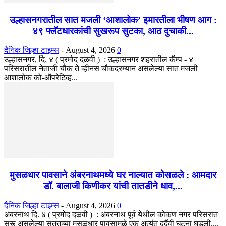
उल्हासनगरातील सात मजली ‘आशालोक’ इमारतीला भीषण आग :
४९ फ्लॅटधारकांची सुखरूप सुटका, आठ दुचाकी...
दैनिक जिल्हा टाइम्स
-
August 4, 2026
0
उल्हासनगर, दि. ४ ( प्रमोद दळवी ) : उल्हासनगर शहरातील कॅम्प - ४
परिसरातील नेताजी चौक ते व्हीनस चौकदरम्यान असलेल्या सात मजली
आशालोक को-ऑपरेटिव्ह...
मुसळधार पावसाने अंबरनाथमध्ये घर नाल्यात कोसळले : आमदार
डॉ. बालाजी किणीकर यांची तातडीने धाव,...
दैनिक जिल्हा टाइम्स
-
August 4, 2026
0
अंबरनाथ दि. ४ ( प्रमोद दळवी ) : अंबरनाथ पूर्व येथील कोकण नगर परिसरात
सुरू असलेल्या सततच्या मुसळधार पावसामुळे एक अत्यंत दुर्दैवी घटना घडली....