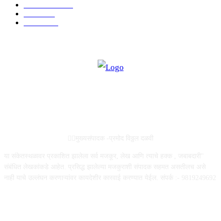
ताज्या बातम्या
316
आरोग्य
194
सामाजिक
19
ABOUT US
✍🏻मुख्यसंपादक -प्रमोद विठ्ठल दळवी
या संकेतस्थळावर प्रकाशित झालेला सर्व मजकूर, लेख आणि त्याचे हक्क , जबाबदारी''
संबंधित लेखकांकडे आहेत. प्रसिद्ध झालेल्या मजकुराशी संपादक सहमत असतीलच असे
नाही याचे उल्लंघन करणाऱ्यांवर कायदेशीर कारवाई करण्यात येईल. संपर्क :- 9819249692