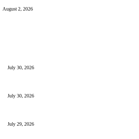
August 2, 2026
EDITOR PICKS
130 शिक्षकांच्या निलंबनाची प्रहारची मागणी, अपंगत्वाच्या दाव्याप्रकरणी 46 शिक्षकांवर क
पुणे बातम्या
July 30, 2026
मी पायउतार होण्यापूर्वी सर्व मुद्दे निकाली काढले होते: माजी डीएलटीए प्रमुख अनिल खन
July 30, 2026
होमिओपॅथी प्रॅक्टिशनर्सच्या शासनावर राज्य आज अंतिम निर्णय देऊ शकते | पुणे बातम्
July 29, 2026
POPULAR POSTS