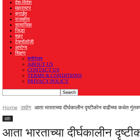
देश-विदेश
महाराष्ट्र
क्राईम
राजकीय
सामाजिक
जिल्हा
शहर
टेक्नॉलॉजी
आरोग्य
शिक्षण
मनोरंजन
ABOUT US
CONTACT US
TERMS & CONDITIONS
PRIVACY POLICY
Home
उद्योग
आता भारताच्या दीर्घकालीन दृष्टीकोन वाढीच्या कथेत गुंतव
उद्योग
आता भारताच्या दीर्घकालीन दृष्टी