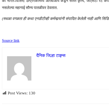
की भारत-विशिष्ट उत्प्रेरकांमध्ये आरबीआय कडून सतत कृत्ये, जीएसटी रेट कपा
नसलेल्या महागाई सौम्य पातळीवर ठेवतात.
(मथळा वगळता ही कथा एनडीटीव्ही कर्मचार्‍यांनी संपादित केलेली नाही आणि सिंड
Source link
दैनिक जिल्हा टाइम्स
Post Views:
130