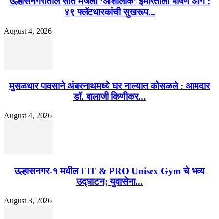
उल्हासनगरातील सात मजली ‘आशालोक’ इमारतीला भीषण आग :
४९ फ्लॅटधारकांची सुखरूप...
August 4, 2026
मुसळधार पावसाने अंबरनाथमध्ये घर नाल्यात कोसळले : आमदार
डॉ. बालाजी किणीकर...
August 4, 2026
उल्हासनगर-१ मधील FIT & PRO Unisex Gym चे भव्य
उद्घाटन; युवासेना...
August 3, 2026