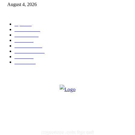
August 4, 2026
POPULAR CATEGORY
शहर
5134
देश-विदेश
2158
मनोरंजन
2149
उद्योग
2012
टेक्नॉलॉजी
1144
ताज्या बातम्या
316
आरोग्य
194
सामाजिक
19
ABOUT US
✍🏻मुख्यसंपादक -प्रमोद विठ्ठल दळवी