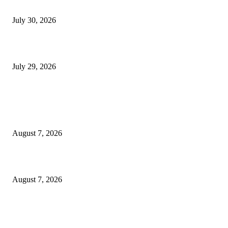
मी पायउतार होण्यापूर्वी सर्व मुद्दे निकाली काढले होते: माजी डीएलटीए प्रमुख अनिल खन
July 30, 2026
होमिओपॅथी प्रॅक्टिशनर्सच्या शासनावर राज्य आज अंतिम निर्णय देऊ शकते | पुणे बातम्
July 29, 2026
POPULAR POSTS
उल्हासनगरच्या ७७ व्या स्थापना दिनानिमित्त शिक्षादानाचा अनोखा उपक्रम; नागरिकांना 
होण्याचे आवाहन
August 7, 2026
RRR पुन्हा एकत्र; शिवसैनिकांमध्ये नवचैतन्य, संघटनेच्या एकजुटीला नवी बळकटी
August 7, 2026
नवीन कोकण एक्सप्रेसला मंजुरी दिल्याबद्दल रेल्वेमंत्री अश्विनी वैष्णव यांचा शिवसेनेच्या 
सत्कार