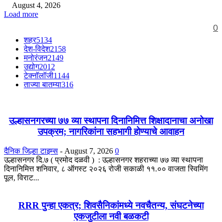
August 4, 2026
Load more
0
शहर
5134
देश-विदेश
2158
मनोरंजन
2149
उद्योग
2012
टेक्नॉलॉजी
1144
ताज्या बातम्या
316
उल्हासनगरच्या ७७ व्या स्थापना दिनानिमित्त शिक्षादानाचा अनोखा
उपक्रम; नागरिकांना सहभागी होण्याचे आवाहन
दैनिक जिल्हा टाइम्स
-
August 7, 2026
0
उल्हासनगर दि.७ ( प्रमोद दळवी ) : उल्हासनगर शहराच्या ७७ व्या स्थापना
दिनानिमित्त शनिवार, ८ ऑगस्ट २०२६ रोजी सकाळी ११.०० वाजता स्विमिंग
पूल, विराट...
RRR पुन्हा एकत्र; शिवसैनिकांमध्ये नवचैतन्य, संघटनेच्या
एकजुटीला नवी बळकटी