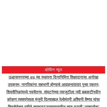
ब्रेकिंग न्यूज
उल्हासनगरच्या ७७ व्या स्थापना दिनानिमित्त शिक्षादानाचा अनोखा
उपक्रम; नागरिकांना सहभागी होण्याचे आवाहन
RRR पुन्हा एकत्र;
शिवसैनिकांमध्ये नवचैतन्य, संघटनेच्या एकजुटीला नवी बळकटी
नवीन
कोकण एक्सप्रेसला मंजुरी दिल्याबद्दल रेल्वेमंत्री अश्विनी वैष्णव यांचा
शिवसेनेच्या वतीने सत्कार
उल्हासनगरातील सात मजली ‘आशालोक’