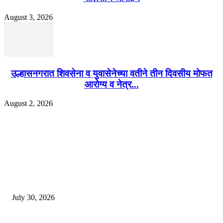
August 3, 2026
उल्हासनगरात शिवसेना व युवासेनेच्या वतीने तीन दिवसीय मोफत
आरोग्य व नेत्र...
August 2, 2026
EDITOR PICKS
130 शिक्षकांच्या निलंबनाची प्रहारची मागणी, अपंगत्वाच्या दाव्याप्रकरणी 46 शिक्षकांवर क
पुणे बातम्या
July 30, 2026