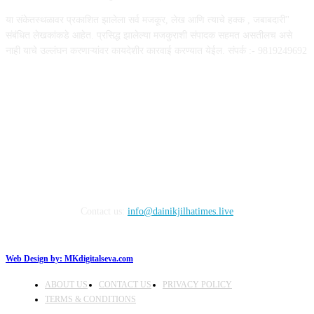
या संकेतस्थळावर प्रकाशित झालेला सर्व मजकूर, लेख आणि त्याचे हक्क , जबाबदारी''
संबंधित लेखकांकडे आहेत. प्रसिद्ध झालेल्या मजकुराशी संपादक सहमत असतीलच असे
नाही याचे उल्लंघन करणाऱ्यांवर कायदेशीर कारवाई करण्यात येईल. संपर्क :- 9819249692
FOLLOW US
Contact us:
info@dainikjilhatimes.live
Web Design by:
MKdigitalseva.com
ABOUT US
CONTACT US
PRIVACY POLICY
TERMS & CONDITIONS