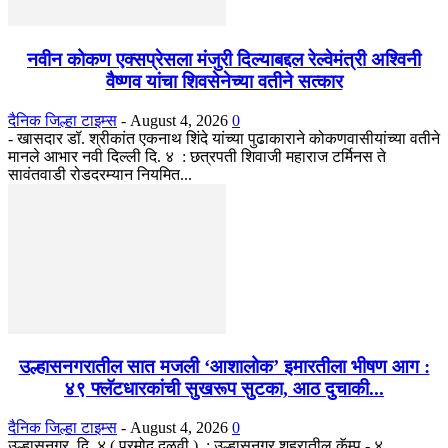
नवीन कोकण एक्सप्रेसला मंजुरी दिल्याबद्दल रेल्वेमंत्री अश्विनी
वैष्णव यांचा शिवसेनेच्या वतीने सत्कार
दैनिक जिल्हा टाइम्स
-
August 4, 2026
0
- खासदार डॉ. श्रीकांत एकनाथ शिंदे यांच्या पुढाकाराने कोकणवासीयांच्या वतीने
मानले आभार नवी दिल्ली दि. ४ : छत्रपती शिवाजी महाराज टर्मिनस ते
सावंतवाडी रोडदरम्यान नियमित...
उल्हासनगरातील सात मजली ‘आशालोक’ इमारतीला भीषण आग :
४९ फ्लॅटधारकांची सुखरूप सुटका, आठ दुचाकी...
दैनिक जिल्हा टाइम्स
-
August 4, 2026
0
उल्हासनगर, दि. ४ ( प्रमोद दळवी ) : उल्हासनगर शहरातील कॅम्प - ४