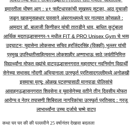
इमारतीला भीषण आग : ४९ फ्लॅटधारकांची सुखरूप सुटका, आठ दुचाकी
जळून खाक
मुसळधार पावसाने अंबरनाथमध्ये घर नाल्यात कोसळले :
आमदार डॉ. बालाजी किणीकर यांची तातडीने धाव, बाधित कुटुंबाला
आर्थिक मदत
उल्हासनगर-१ मधील FIT & PRO Unisex Gym चे भव्य
उद्घाटन; युवासेना लोकसभा सचिव हरजिंदरसिंह (विक्की) भुल्लर यांची
प्रमुख उपस्थिती
साहित्यरत्न लोकशाहीर अण्णाभाऊ साठे जयंतीनिमित्त
विद्यार्थ्यांना मोफत वह्यांचे वाटप
उल्हासनगरात महाराष्ट्र नवनिर्माण विद्यार्थी
सेनेच्या सभासद नोंदणी अभियानाला उत्स्फूर्त प्रतिसाद
गल्लीमध्ये अनोळखी
इसमाचा मृत्यू; ओळख पटवण्यासाठी मानपाडा पोलिसांचे
आवाहन
उल्हासनगरात शिवसेना व युवासेनेच्या वतीने तीन दिवसीय मोफत
आरोग्य व नेत्र तपासणी शिबिराला नागरिकांचा उत्स्फूर्त प्रतिसाद : गरजू
लाभार्थ्यांना उच्च दर्जाचे चष्मे वाटप
कथा घर घर की की पल्लवीने 25 वर्षानंतर देखावा बदलला