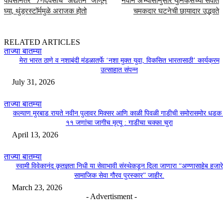
पावसानंतर 7-दिवसांचे अद्यतन जाणून
नवीन अभ्यासानुसार युनिव्हर्सच्या सर्वात
घ्या, थुंड्रस्टॉर्ममुळे अराजक होतो
चमकदार घटनेची छायादार उद्भवते
RELATED ARTICLES
ताज्या बातम्या
मेरा भारत ठाणे व नशाबंदी मंडळातर्फे ‘नशा मुक्त युवा, विकसित भारतासाठी’ कार्यक्रम
उत्साहात संपन्न
July 31, 2026
ताज्या बातम्या
कल्याण मुरबाड रायते नवीन पुलावर मिक्सर आणि काळी पिवळी गाडीची समोरासमोर धडक 
११ जणांचा जागीच मृत्यू : गाडीचा चक्का चुरा
April 13, 2026
ताज्या बातम्या
स्वामी विवेकानंद कृतज्ञता निधी या सेवाभावी संस्थेकडून दिला जाणारा “अण्णासाहेब हजारे
सामाजिक सेवा गौरव पुरस्कार” जाहीर.
March 23, 2026
- Advertisment -