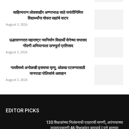
साहित्यरत्न लोकशाहीर अण्णाभाऊ साठे जयंतीनिमित्त
विद्यार्थ्यांना मोफत वह्यांचे वाटप
August 3, 2026
उल्हासनगरात महाराष्ट्र नवनिर्माण विद्यार्थी सेनेच्या सभासद
नोंदणी अभियानाला उत्स्फूर्त प्रतिसाद
August 3, 2026
गल्लीमध्ये अनोळखी इसमाचा मृत्यू; ओळख पटवण्यासाठी
मानपाडा पोलिसांचे आवाहन
August 3, 2026
EDITOR PICKS
130 शिक्षकांच्या निलंबनाची प्रहारची मागणी, अपंगत्वाच्या
दाव्याप्रकरणी 46 शिक्षकांवर कारवाई | पुणे बातम्या