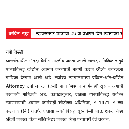
ब्रेकिंग न्यूज
उल्हासनगर शहराचा ७७ वा वर्धापन दिन उत्साहात साजरा 
नवी दिल्ली:
झारखंडमधील गोडदा येथील भारतीय जनता पक्षाचे खासदार निशिकांत दुबे
यांच्याविरूद्ध कोर्टाचा अवमान करण्याची मागणी करून अ‍ॅटर्नी जनरलला
याचिका देण्यात आली आहे. सर्वोच्च न्यायालयाच्या वकिल-ऑन-कॉर्डने
Attorney टर्नी जनरल (एजी) यांना ‘अवमान कार्यवाही’ सुरू करण्याची
परवानगी मागितली आहे. कायद्यानुसार, एखाद्या व्यक्तीविरूद्ध सर्वोच्च
न्यायालयाची अवमान कार्यवाही कोर्टाच्या अधिनियम, १ 1971 .१ च्या
कलम १ ((बी) अंतर्गत एखाद्या व्यक्तीविरूद्ध सुरू केली जाऊ शकते जेव्हा
अ‍ॅटर्नी जनरल किंवा सॉलिसिटर जनरल जेव्हा परवानगी देते तेव्हाच.