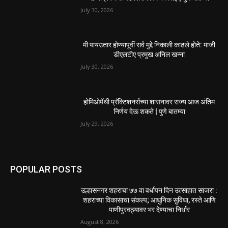
July 30, 2026
मी पायउतार होण्यापूर्वी सर्व मुद्दे निकाली काढले होते: माजी
डीएलटीए प्रमुख अनिल खन्ना
July 30, 2026
होमिओपॅथी प्रॅक्टिशनर्सच्या शासनावर राज्य आज अंतिम
निर्णय देऊ शकते | पुणे बातम्या
July 29, 2026
POPULAR POSTS
उल्हासनगर शहराचा ७७ वा वर्धापन दिन उत्साहात साजरा :
शहराच्या विकासाचा संकल्प; आधुनिक सुविधा, रस्ते आणि
पाणीपुरवठ्यावर भर देण्याचा निर्धार
August 8, 2026