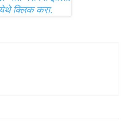
ावल, पाव भाजी
आनंद झाला.”
ापरुन पहावे.”
थांचा प्रयत्न करीत
रिया आहेत याबद्दलची
ियाला कथेतून घेते.
क्रेत्याकडून वडा पाव
हॉलॉगर दर्शविणारा
हायलाइट? ती ऑर्डर
ोलण्यात यशस्वी झाली.