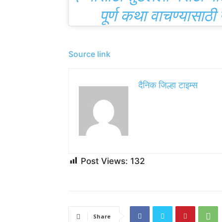
“राजमा चावल, कडी च
खाल्ल्यानंतर मला 
“मग तुम्ही पंत भट व
परदेशी लोक भारतीय पदार्
आहेत आणि संबंधित प्रतिक्
पोस्ट बर्‍याचदा सोशल मीड
यापूर्वी, मुंबई स्ट्रीट वि
असलेला हाँगकाँगचा एक व्
व्हिडिओ व्हायरल झाला. 
देण्यासाठी तुटलेली मराठी ब