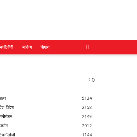
ेक्नॉलॉजी
आरोग्य
शिक्षण
0
शहर
5134
देश-विदेश
2158
मनोरंजन
2149
उद्योग
2012
टेक्नॉलॉजी
1144