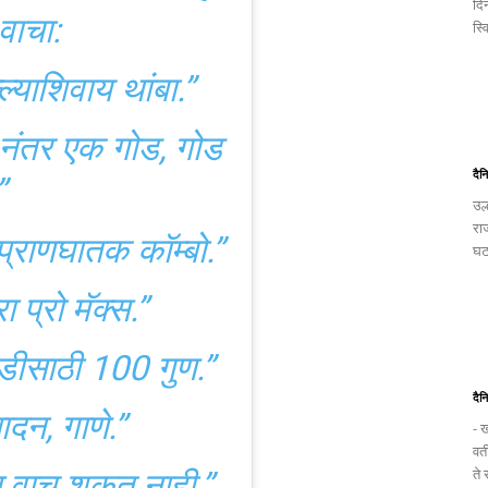
दि
ओला ऑनलाइन खूप रस
स्व
ी ब्रँडचे लक्ष वेधून
िप्पणी केली,
“लस्सी पी
ा पेटेट.”
[“IF YOU
दैन
YOU WOULD NOT
उल
रा
ABLE TO MAKE
घटन
ंडियाच्या अधिकृत
ले की, “चोले भुचर हे
आहे !!!” बर्‍याच
दैन
ारच्या इतर भारतीय
- ख
वत
क केल्या. येथे काही
ते