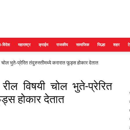
DAINIK
श-विदेश
महाराष्ट्र
क्राईम
राजकीय
सामाजिक
जिल्हा
शहर
ट
 चोल भुते-प्रेरित तंदुरुस्तीमध्ये करारात फूड्स होकार देतात
JILHA
स रील विषयी चोल भुते-प्रेरित
फूड्स होकार देतात
TIMES