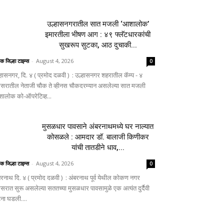
उल्हासनगरातील सात मजली ‘आशालोक’
इमारतीला भीषण आग : ४९ फ्लॅटधारकांची
सुखरूप सुटका, आठ दुचाकी...
िक जिल्हा टाइम्स
-
August 4, 2026
0
्हासनगर, दि. ४ ( प्रमोद दळवी ) : उल्हासनगर शहरातील कॅम्प - ४
िसरातील नेताजी चौक ते व्हीनस चौकदरम्यान असलेल्या सात मजली
ालोक को-ऑपरेटिव्ह...
मुसळधार पावसाने अंबरनाथमध्ये घर नाल्यात
कोसळले : आमदार डॉ. बालाजी किणीकर
यांची तातडीने धाव,...
िक जिल्हा टाइम्स
-
August 4, 2026
0
बरनाथ दि. ४ ( प्रमोद दळवी ) : अंबरनाथ पूर्व येथील कोकण नगर
िसरात सुरू असलेल्या सततच्या मुसळधार पावसामुळे एक अत्यंत दुर्दैवी
ना घडली....