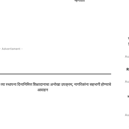
Next article
यांची
मुंबईत रंगणार दिग्गज सेलिब्रेटी कलावंतांचा क्रिकेट धमाका –
मराठी सेलिब्रिटी लीग – २०२५
Au
RR
Au
न
आरोग्य
Au
ो: 2-एनरेडिन स्पॅनिश कॉकटेल जी
“इतर कोणतेही नाव असू शकत नाही,” रांगेत नाव
न्हाळ्यात किंचाळते
बदलून म्हैसूर पाक्स शोधकांचे ग्रेट-ग्रँडनसन
म्हणतात