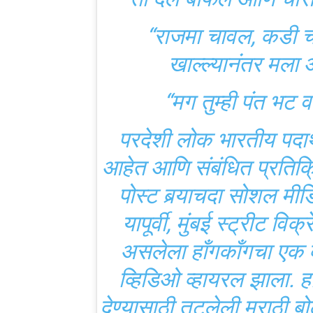
प्रतिक्रिया
“तुम्ही दुपारी तांदूळ खाल
“लस्सीशिवाय अपूर्ण आणि
डुलकी.
“कोले भुरा आणि लस्सी = 
“स्लीपिंग पिल अल्ट्र
“पार्श्वभूमी संगीताच्या न
“इतके अचूक, संपा
“तो दल बाफल आणि चास 