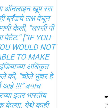
दैन
उल