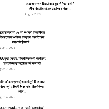
उल्हासनगरात शिवसेना व युवासेनेच्या वतीने
तीन दिवसीय मोफत आरोग्य व नेत्र...
August 2, 2026
उल्हासनगरच्या ७७ व्या स्थापना दिनानिमित्त
शिक्षादानाचा अनोखा उपक्रम; नागरिकांना
सहभागी होण्याचे...
gust 7, 2026
R पुन्हा एकत्र; शिवसैनिकांमध्ये नवचैतन्य,
संघटनेच्या एकजुटीला नवी बळकटी
gust 7, 2026
वीन कोकण एक्सप्रेसला मंजुरी दिल्याबद्दल
रेल्वेमंत्री अश्विनी वैष्णव यांचा शिवसेनेच्या
वतीने...
gust 4, 2026
उल्हासनगरातील सात मजली ‘आशालोक’