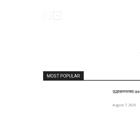
Previous article
रवींद्रनाथ टागोर जयंती २०२25: १44 रवींद्रनाथ टागोरे 
जन्मतः
RELATED ARTICLES
आरोग्य
आरोग्य
वृद्धावस्थेतील योगसाधना
टिंटो डी वारान
उ