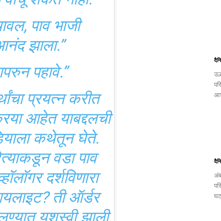
 वाचा:
्ल्याशिवाय थांबा.”
 नंतर एक गोड, गोड
दैन
उल
”
पर
आश
प्राणघातक कॉम्बो.”
ा प्रो मॅक्स.”
िवडीसाठी 100 गुण.”
दैन
अं
दन, गाणे.”
पर
घट
वाचू शकत नाही.”