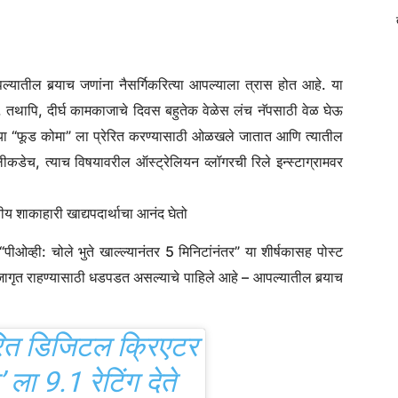
्यातील बर्‍याच जणांना नैसर्गिकरित्या आपल्याला त्रास होत आहे. या
ात. तथापि, दीर्घ कामकाजाचे दिवस बहुतेक वेळेस लंच नॅपसाठी वेळ घेऊ
च्या “फूड कोमा” ला प्रेरित करण्यासाठी ओळखले जातात आणि त्यातील
लीकडेच, त्याच विषयावरील ऑस्ट्रेलियन व्लॉगरची रिले इन्स्टाग्रामवर
तीय शाकाहारी खाद्यपदार्थाचा आनंद घेतो
ीओव्ही: चोले भुते खाल्ल्यानंतर 5 मिनिटांनंतर” या शीर्षकासह पोस्ट
जागृत राहण्यासाठी धडपडत असल्याचे पाहिले आहे – आपल्यातील बर्‍याच
ित डिजिटल क्रिएटर
’ ला 9.1 रेटिंग देते