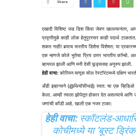
Share
एखादी विशिष्ट जड डिश किंवा जेवण खाल्ल्यानंतर, आपल
प्रवृत्तीमुळे काही लोक हेतुपुरस्सर काही पदार्थ टाळत
शकत नाही! बर्‍याच भारतीय डिशेस विशेषत: या प्रकार
एक म्हणजे कोले भुतेचा प्रिय उत्तर भारतीय कॉम्बो. अ
व्हायरल झाली आणि मनी देसी फूड्ससह अनुरुप झाली.
हेही वाचा:
कोरियन माणूस सोल रेस्टॉरंटमध्ये दक्षिण भार
अँडी इव्हान्सने (@थियॉसीभाई) स्वत: चा एक व्हिडिओ “प
केला. आम्ही त्याला झोपेतून होकार देत असल्याचे आणि 
जणांची कोंडी आहे. खाली एक नजर टाका:
हेही वाचा:
स्कॉटलंड-आधार
कोचीमध्ये या ‘बूस्ट ड्रिंक