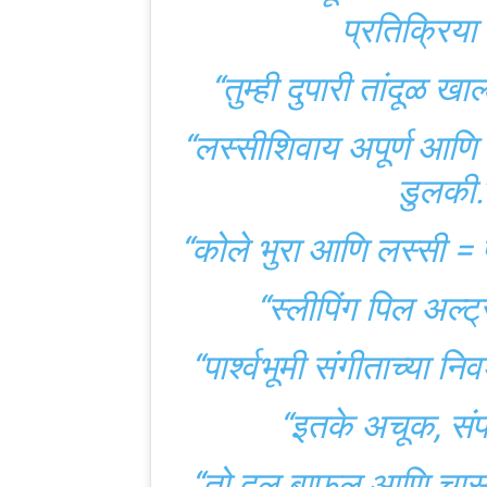
अँडीच्या व्हायरल व्हिडि
प्राप्त झाला आहे. याने काह
घेतले. स्विगी इन्स्टमार्टने ट
लेटे टू व्हिडिओ हाय ना बान
HAD DRUNK LASSI, 
HAVE EVEN BEEN 
THE VIDEO.”] यूएनओ इ
इंस्टाग्राम हँडलने घोषित के
भारतातील वाइल्ड कार्ड 
वापरकर्त्यांनी अशा प्रक
व्यंजनांच्या सूचना सामायि