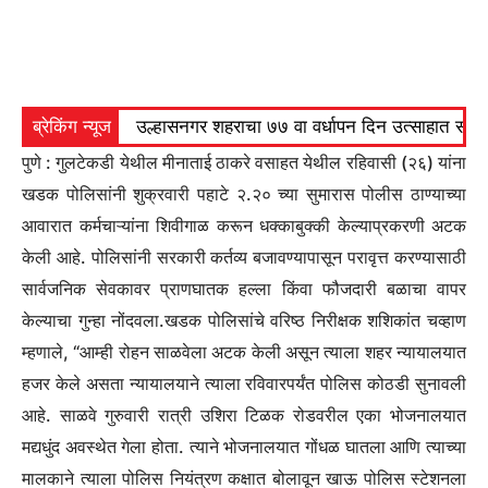
ब्रेकिंग न्यूज
उल्हासनगर शहराचा ७७ वा वर्धापन दिन उत्साहात साजरा 
पुणे :
गुलटेकडी येथील मीनाताई ठाकरे वसाहत येथील रहिवासी (२६) यांना
खडक पोलिसांनी शुक्रवारी पहाटे २.२० च्या सुमारास पोलीस ठाण्याच्या
आवारात कर्मचाऱ्यांना शिवीगाळ करून धक्काबुक्की केल्याप्रकरणी अटक
केली आहे.
पोलिसांनी सरकारी कर्तव्य बजावण्यापासून परावृत्त करण्यासाठी
सार्वजनिक सेवकावर प्राणघातक हल्ला किंवा फौजदारी बळाचा वापर
केल्याचा गुन्हा नोंदवला.
खडक पोलिसांचे वरिष्ठ निरीक्षक शशिकांत चव्हाण
म्हणाले, “आम्ही रोहन साळवेला अटक केली असून त्याला शहर न्यायालयात
हजर केले असता न्यायालयाने त्याला रविवारपर्यंत पोलिस कोठडी सुनावली
आहे. साळवे गुरुवारी रात्री उशिरा टिळक रोडवरील एका भोजनालयात
मद्यधुंद अवस्थेत गेला होता. त्याने भोजनालयात गोंधळ घातला आणि त्याच्या
मालकाने त्याला पोलिस नियंत्रण कक्षात बोलावून खाऊ पोलिस स्टेशनला