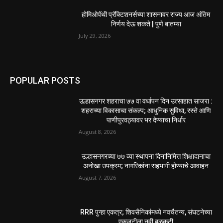
होमिओपॅथी प्रॅक्टिशनर्सच्या शासनावर राज्य आज अंतिम
निर्णय देऊ शकते | पुणे बातम्या
July 29, 2026
POPULAR POSTS
उल्हासनगर शहराचा ७७ वा वर्धापन दिन उत्साहात साजरा :
शहराच्या विकासाचा संकल्प; आधुनिक सुविधा, रस्ते आणि
पाणीपुरवठ्यावर भर देण्याचा निर्धार
August 8, 2026
उल्हासनगरच्या ७७ व्या स्थापना दिनानिमित्त शिक्षादानाचा
अनोखा उपक्रम; नागरिकांना सहभागी होण्याचे आवाहन
August 7, 2026
RRR पुन्हा एकत्र; शिवसैनिकांमध्ये नवचैतन्य, संघटनेच्या
एकजुटीला नवी बळकटी