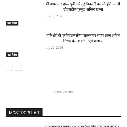
मी पायउतार होण्यापूर्वी सर्व मुद्दे निकाली काढले होते: माजी
डीएलटीए प्रमुख अनिल खन्ना
July 30, 2026
देश-विदेश
होमिओपॅथी प्रॅक्टिशनर्सच्या शासनावर राज्य आज अंतिम
निर्णय देऊ शकते | पुणे बातम्या
July 29, 2026
देश-विदेश
- Advertisment -
MOST POPULAR
उल्हासनगर शहराचा ७७ वा वर्धापन दिन उत्साहात साजरा :