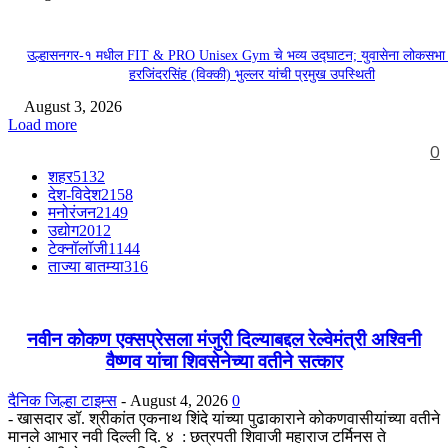
उल्हासनगर-१ मधील FIT & PRO Unisex Gym चे भव्य उद्घाटन; युवासेना लोकसभा
हरजिंदरसिंह (विक्की) भुल्लर यांची प्रमुख उपस्थिती
August 3, 2026
Load more
0
शहर
5132
देश-विदेश
2158
मनोरंजन
2149
उद्योग
2012
टेक्नॉलॉजी
1144
ताज्या बातम्या
316
नवीन कोकण एक्सप्रेसला मंजुरी दिल्याबद्दल रेल्वेमंत्री अश्विनी
वैष्णव यांचा शिवसेनेच्या वतीने सत्कार
दैनिक जिल्हा टाइम्स
-
August 4, 2026
0
- खासदार डॉ. श्रीकांत एकनाथ शिंदे यांच्या पुढाकाराने कोकणवासीयांच्या वतीने
मानले आभार नवी दिल्ली दि. ४ : छत्रपती शिवाजी महाराज टर्मिनस ते