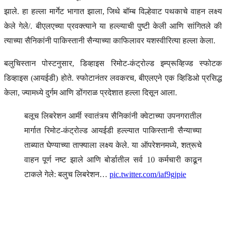
झाले. हा हल्ला मार्गेट भागात झाला, जिथे बॉम्ब विल्हेवाट पथकाचे वाहन लक्ष्य
केले गेले/. बीएलएच्या प्रवक्त्याने या हल्ल्याची पुष्टी केली आणि सांगितले की
त्याच्या सैनिकांनी पाकिस्तानी सैन्याच्या काफिलावर यशस्वीरित्या हल्ला केला.
बलुचिस्तान पोस्टनुसार, डिव्हाइस रिमोट-कंट्रोल्ड इम्प्रूव्हिज्ड स्फोटक
डिव्हाइस (आयईडी) होते. स्फोटानंतर लवकरच, बीएलएने एक व्हिडिओ प्रसिद्ध
केला, ज्यामध्ये दुर्गम आणि डोंगराळ प्रदेशात हल्ला दिसून आला.
बलूच लिबरेशन आर्मी स्वातंत्र्य सैनिकांनी क्वेटाच्या उपनगरातील
मार्गात रिमोट-कंट्रोल्ड आयईडी हल्ल्यात पाकिस्तानी सैन्याच्या
ताब्यात घेण्याच्या ताफ्याला लक्ष्य केले. या ऑपरेशनमध्ये, शत्रूचे
वाहन पूर्ण नष्ट झाले आणि बोर्डातील सर्व 10 कर्मचारी काढून
टाकले गेले: बलुच लिबरेशन…
pic.twitter.com/iaf9gjpie