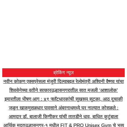
ब्रेकिंग न्यूज
नवीन कोकण एक्सप्रेसला मंजुरी दिल्याबद्दल रेल्वेमंत्री अश्विनी वैष्णव यांचा
शिवसेनेच्या वतीने सत्कार
उल्हासनगरातील सात मजली ‘आशालोक’
इमारतीला भीषण आग : ४९ फ्लॅटधारकांची सुखरूप सुटका, आठ दुचाकी
जळून खाक
मुसळधार पावसाने अंबरनाथमध्ये घर नाल्यात कोसळले :
आमदार डॉ. बालाजी किणीकर यांची तातडीने धाव, बाधित कुटुंबाला
आर्थिक मदत
उल्हासनगर-१ मधील FIT & PRO Unisex Gym चे भव्य