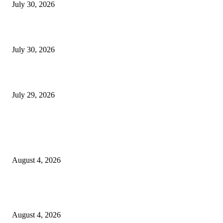
July 30, 2026
मी पायउतार होण्यापूर्वी सर्व मुद्दे निकाली काढले होते: माजी डीएलटीए प्रमुख अनिल खन
July 30, 2026
होमिओपॅथी प्रॅक्टिशनर्सच्या शासनावर राज्य आज अंतिम निर्णय देऊ शकते | पुणे बातम्
July 29, 2026
POPULAR POSTS
नवीन कोकण एक्सप्रेसला मंजुरी दिल्याबद्दल रेल्वेमंत्री अश्विनी वैष्णव यांचा शिवसेनेच्या 
सत्कार
August 4, 2026
उल्हासनगरातील सात मजली ‘आशालोक’ इमारतीला भीषण आग : ४९ फ्लॅटधारकांची सु
सुटका, आठ दुचाकी जळून खाक
August 4, 2026