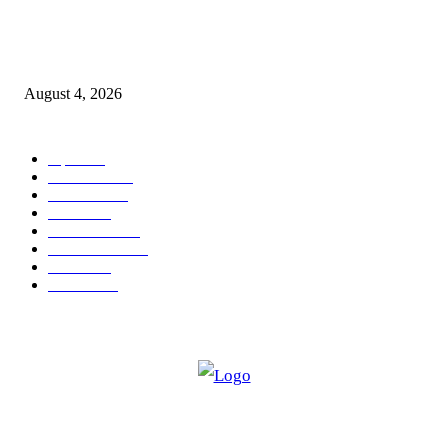
मुसळधार पावसाने अंबरनाथमध्ये घर नाल्यात कोसळले : आमदार डॉ. बालाजी किणीकर य
तातडीने धाव, बाधित कुटुंबाला आर्थिक मदत
August 4, 2026
POPULAR CATEGORY
शहर
5132
देश-विदेश
2158
मनोरंजन
2149
उद्योग
2012
टेक्नॉलॉजी
1144
ताज्या बातम्या
316
आरोग्य
194
सामाजिक
19