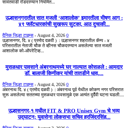
सावंतवाडी रोडदरम्यान नियमित...
उल्हासनगरातील सात मजली ‘आशालोक’ इमारतीला भीषण आग :
४९ फ्लॅटधारकांची सुखरूप सुटका, आठ दुचाकी...
दैनिक जिल्हा टाइम्स
-
August 4, 2026
0
उल्हासनगर, दि. ४ ( प्रमोद दळवी ) : उल्हासनगर शहरातील कॅम्प - ४
परिसरातील नेताजी चौक ते व्हीनस चौकदरम्यान असलेल्या सात मजली
आशालोक को-ऑपरेटिव्ह...
मुसळधार पावसाने अंबरनाथमध्ये घर नाल्यात कोसळले : आमदार
डॉ. बालाजी किणीकर यांची तातडीने धाव,...
दैनिक जिल्हा टाइम्स
-
August 4, 2026
0
अंबरनाथ दि. ४ ( प्रमोद दळवी ) : अंबरनाथ पूर्व येथील कोकण नगर परिसरात
सुरू असलेल्या सततच्या मुसळधार पावसामुळे एक अत्यंत दुर्दैवी घटना घडली....
उल्हासनगर-१ मधील FIT & PRO Unisex Gym चे भव्य
उद्घाटन; युवासेना लोकसभा सचिव हरजिंदरसिंह...