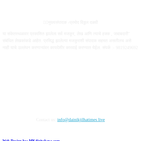
ABOUT US
✍🏻मुख्यसंपादक -प्रमोद विठ्ठल दळवी
या संकेतस्थळावर प्रकाशित झालेला सर्व मजकूर, लेख आणि त्याचे हक्क , जबाबदारी''
संबंधित लेखकांकडे आहेत. प्रसिद्ध झालेल्या मजकुराशी संपादक सहमत असतीलच असे
नाही याचे उल्लंघन करणाऱ्यांवर कायदेशीर कारवाई करण्यात येईल. संपर्क :- 9819249692
FOLLOW US
Contact us:
info@dainikjilhatimes.live
Web Design by:
MKdigitalseva.com