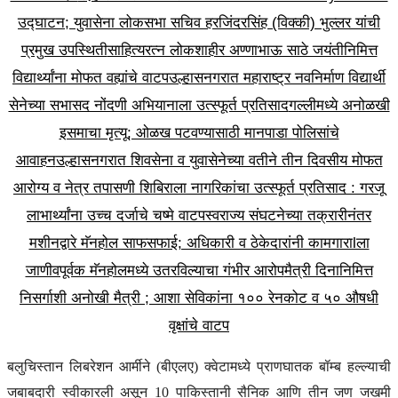
उद्घाटन; युवासेना लोकसभा सचिव हरजिंदरसिंह (विक्की) भुल्लर यांची
प्रमुख उपस्थिती
साहित्यरत्न लोकशाहीर अण्णाभाऊ साठे जयंतीनिमित्त
विद्यार्थ्यांना मोफत वह्यांचे वाटप
उल्हासनगरात महाराष्ट्र नवनिर्माण विद्यार्थी
सेनेच्या सभासद नोंदणी अभियानाला उत्स्फूर्त प्रतिसाद
गल्लीमध्ये अनोळखी
इसमाचा मृत्यू; ओळख पटवण्यासाठी मानपाडा पोलिसांचे
आवाहन
उल्हासनगरात शिवसेना व युवासेनेच्या वतीने तीन दिवसीय मोफत
आरोग्य व नेत्र तपासणी शिबिराला नागरिकांचा उत्स्फूर्त प्रतिसाद : गरजू
लाभार्थ्यांना उच्च दर्जाचे चष्मे वाटप
स्वराज्य संघटनेच्या तक्रारीनंतर
मशीनद्वारे मॅनहोल साफसफाई; अधिकारी व ठेकेदारांनी कामगाराlला
जाणीवपूर्वक मॅनहोलमध्ये उतरविल्याचा गंभीर आरोप
मैत्री दिनानिमित्त
निसर्गाशी अनोखी मैत्री ; आशा सेविकांना १०० रेनकोट व ५० औषधी
वृक्षांचे वाटप
बलुचिस्तान लिबरेशन आर्मीने (बीएलए) क्वेटामध्ये प्राणघातक बॉम्ब हल्ल्याची
जबाबदारी स्वीकारली असून 10 पाकिस्तानी सैनिक आणि तीन जण जखमी