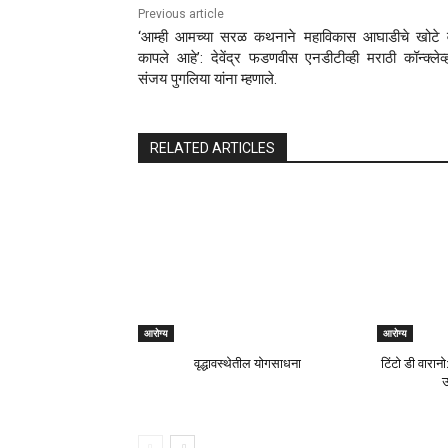
Previous article
‘आम्ही आमच्या सरळ कथनाने महाविकास आघाडीचे खोटे व
कापले आहे’: देवेंद्र फडणवीस एनडीटीव्ही मराठी कॉन्क्लेव्ह
संजय पुगलिया यांना म्हणाले.
RELATED ARTICLES
आरोग्य
आरोग्य
वृद्धावस्थेतील योगसाधना
टिंटो डी वारान
उ