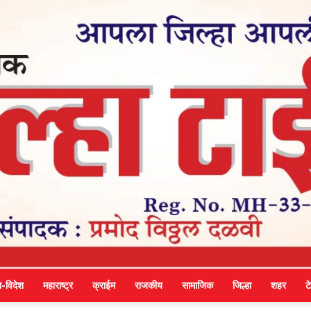
श-विदेश
महाराष्ट्र
क्राईम
राजकीय
सामाजिक
जिल्हा
शहर
ट