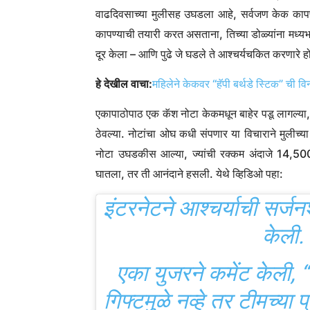
वाढदिवसाच्या मुलीसह उघडला आहे, सर्वजण केक कापण्य
कापण्याची तयारी करत असताना, तिच्या डोळ्यांना मध्यभा
दूर केला – आणि पुढे जे घडले ते आश्चर्यचकित करणारे हो
हे देखील वाचा:
महिलेने केकवर “हॅपी बर्थडे स्टिक” ची 
एकापाठोपाठ एक कॅश नोटा केकमधून बाहेर पडू लागल्या, प
ठेवल्या. नोटांचा ओघ कधी संपणार या विचाराने मुलीच्या
नोटा उघडकीस आल्या, ज्यांची रक्कम अंदाजे 14,500 रु
घातला, तर ती आनंदाने हसली. येथे व्हिडिओ पहा:
इंटरनेटने आश्चर्याची सर्
केली.
एका युजरने कमेंट केली, “ख
गिफ्टमुळे नव्हे तर टीमच्या प