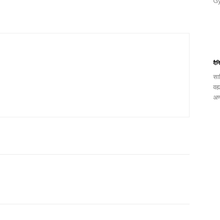
Gy
दैन
साह
वह्
अण