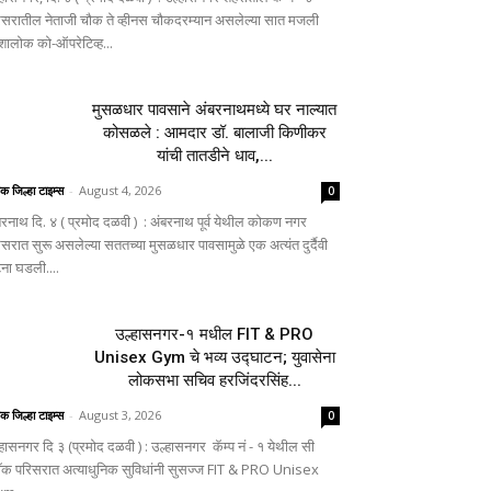
िसरातील नेताजी चौक ते व्हीनस चौकदरम्यान असलेल्या सात मजली
ालोक को-ऑपरेटिव्ह...
मुसळधार पावसाने अंबरनाथमध्ये घर नाल्यात
कोसळले : आमदार डॉ. बालाजी किणीकर
यांची तातडीने धाव,...
िक जिल्हा टाइम्स
-
August 4, 2026
0
बरनाथ दि. ४ ( प्रमोद दळवी ) : अंबरनाथ पूर्व येथील कोकण नगर
िसरात सुरू असलेल्या सततच्या मुसळधार पावसामुळे एक अत्यंत दुर्दैवी
ना घडली....
उल्हासनगर-१ मधील FIT & PRO
Unisex Gym चे भव्य उद्घाटन; युवासेना
लोकसभा सचिव हरजिंदरसिंह...
िक जिल्हा टाइम्स
-
August 3, 2026
0
्हासनगर दि ३ (प्रमोद दळवी ) : उल्हासनगर कॅम्प नं - १ येथील सी
लॉक परिसरात अत्याधुनिक सुविधांनी सुसज्ज FIT & PRO Unisex