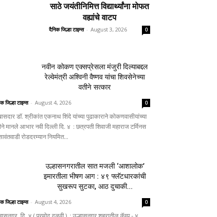
साठे जयंतीनिमित्त विद्यार्थ्यांना मोफत
वह्यांचे वाटप
दैनिक जिल्हा टाइम्स
-
August 3, 2026
0
नवीन कोकण एक्सप्रेसला मंजुरी दिल्याबद्दल
रेल्वेमंत्री अश्विनी वैष्णव यांचा शिवसेनेच्या
वतीने सत्कार
िक जिल्हा टाइम्स
-
August 4, 2026
0
ासदार डॉ. श्रीकांत एकनाथ शिंदे यांच्या पुढाकाराने कोकणवासीयांच्या
ीने मानले आभार नवी दिल्ली दि. ४ : छत्रपती शिवाजी महाराज टर्मिनस
 सावंतवाडी रोडदरम्यान नियमित...
उल्हासनगरातील सात मजली ‘आशालोक’
इमारतीला भीषण आग : ४९ फ्लॅटधारकांची
सुखरूप सुटका, आठ दुचाकी...
िक जिल्हा टाइम्स
-
August 4, 2026
0
्हासनगर, दि. ४ ( प्रमोद दळवी ) : उल्हासनगर शहरातील कॅम्प - ४