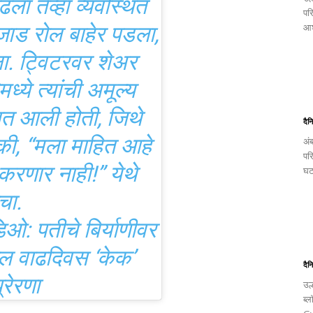
ला तेव्हा व्यवस्थित
पर
 जाड रोल बाहेर पडला,
आश
ला. ट्विटरवर शेअर
ध्ये त्यांची अमूल्य
यात आली होती, जिथे
दैन
 की, “मला माहित आहे
अं
पर
 करणार नाही!” येथे
घट
चा.
डिओ: पतीचे बिर्याणीवर
शील वाढदिवस ‘केक’
दैन
्रेरणा
उल
ब्