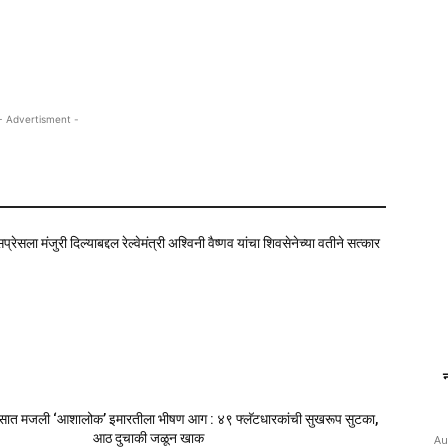
- Advertisment -
ेसला मंजुरी दिल्याबद्दल रेल्वेमंत्री अश्विनी वैष्णव यांचा शिवसेनेच्या वतीने सत्कार
न
सात मजली ‘आशालोक’ इमारतीला भीषण आग : ४९ फ्लॅटधारकांची सुखरूप सुटका,
आठ दुचाकी जळून खाक
Au