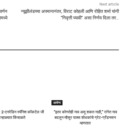
Next article
र्णन
न्यूझीलंडच्या अपमानानंतर, विराट कोहली आणि रोहित शर्मा यांनी
मध्ये
“निवृत्ती घ्यावी” असा निर्णय दिला तर…
आरोग्य
ो: 2-एनरेडिन स्पॅनिश कॉकटेल जी
“इतर कोणतेही नाव असू शकत नाही,” रांगेत नाव
न्हाळ्यात किंचाळते
बदलून म्हैसूर पाक्स शोधकांचे ग्रेट-ग्रँडनसन
म्हणतात