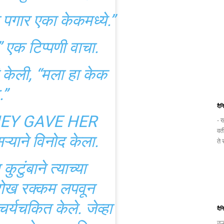
 पगार एका केकमध्ये.”
 एक टिप्पणी वाचा.
णी केली, “मला हा केक
.”
दैन
[THEY GAVE HER
- ख
वत
याने विनोद केला.
ते
ुटुंबाने त्याच्या
 रोख रक्कम लपवून
चर्यचकित केले. जेव्हा
दैन
उल