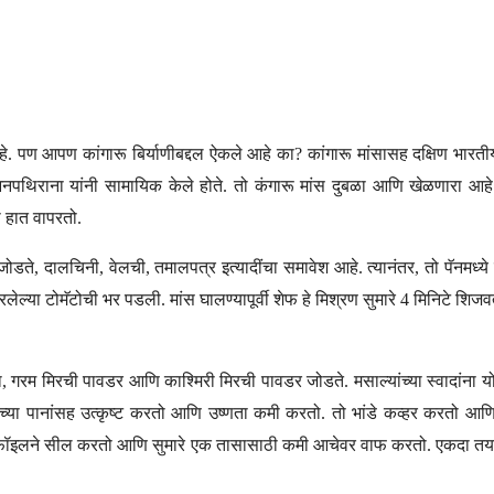
आहे. पण आपण कांगारू बिर्याणीबद्दल ऐकले आहे का? कांगारू मांसासह दक्षिण भारती
 लिआनपथिराना यांनी सामायिक केले होते. तो कंगारू मांस दुबळा आणि खेळणारा आ
ो हात वापरतो.
ोडते, दालचिनी, वेलची, तमालपत्र इत्यादींचा समावेश आहे. त्यानंतर, तो पॅनमध्ये
या टोमॅटोची भर पडली. मांस घालण्यापूर्वी शेफ हे मिश्रण सुमारे 4 मिनिटे शिज
ला, गरम मिरची पावडर आणि काश्मिरी मिरची पावडर जोडते. मसाल्यांच्या स्वादांना य
 पानांसह उत्कृष्ट करतो आणि उष्णता कमी करतो. तो भांडे कव्हर करतो आणि मां
े फॉइलने सील करतो आणि सुमारे एक तासासाठी कमी आचेवर वाफ करतो. एकदा तयार झ