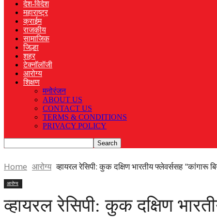
देश-विदेश
महाराष्ट्र
क्राईम
राजकीय
सामाजिक
जिल्हा
शहर
टेक्नॉलॉजी
आरोग्य
शिक्षण
मनोरंजन
ABOUT US
CONTACT US
TERMS & CONDITIONS
PRIVACY POLICY
Home
आरोग्य
व्हायरल रेसिपी: कुक दक्षिण भारतीय फ्लेवर्ससह "कांगारू बि
आरोग्य
व्हायरल रेसिपी: कुक दक्षिण भारती