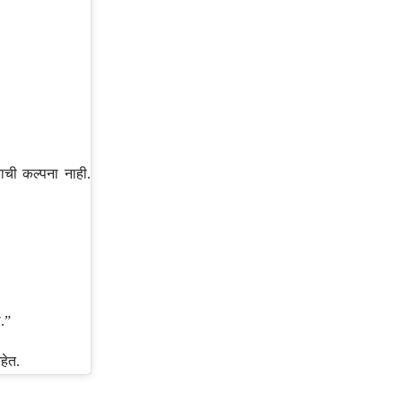
ाची कल्पना नाही.
.”
आहेत.