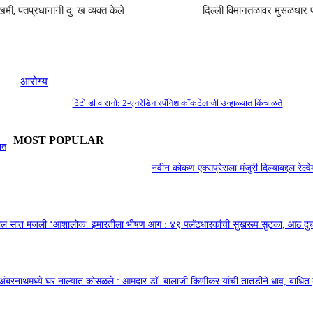
ी, पंतप्रधानांनी दु: ख व्यक्त केले
दिल्ली विमानतळावर मुसळधार पा
आरोग्य
टिंटो डी वारानो: 2-एनरेडिन स्पॅनिश कॉकटेल जी उन्हाळ्यात किंचाळते
MOST POPULAR
ात
नवीन कोकण एक्सप्रेसला मंजुरी दिल्याबद्दल रेल्वेम
तील सात मजली ‘आशालोक’ इमारतीला भीषण आग : ४९ फ्लॅटधारकांची सुखरूप सुटका, आठ द
अंबरनाथमध्ये घर नाल्यात कोसळले : आमदार डॉ. बालाजी किणीकर यांची तातडीने धाव, बाधित क