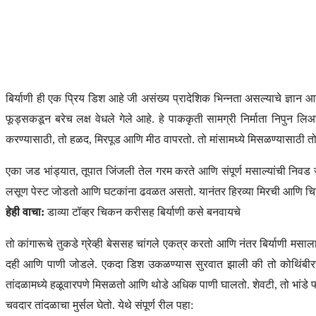
बिर्याणी ही एक प्रिय डिश आहे जी असंख्य प्रादेशिक भिन्नता असल्याचे ज्ञान 
फूड्सकडून बरेच लक्ष वेधले गेले आहे. हे पाककृती सामग्री निर्माता निपुन
करण्यासाठी, तो हळद, मिरपूड आणि मीठ वापरतो. तो मांसामध्ये मिसळण्यासाठी त
एका जड भांड्यात, तूपात जिंजली तेल गरम करते आणि संपूर्ण मसाल्यांची निवड ज
लसूण पेस्ट जोडतो आणि घटकांना ढवळत असतो. यानंतर हिरव्या मिरची आणि चिरलेल्
हेही वाचा:
डाव्या टॉव्हर चिकन करीसह बिर्याणी कसे बनवायचे
तो कांगारूचे तुकडे ग्रेव्ही बेससह चांगले एकत्र करतो आणि नंतर बिर्याणी मसा
दही आणि पाणी जोडले. एकदा डिश उकळण्यास सुरवात झाली की तो कोथिंबीरच्या
तांदळामध्ये हळूवारपणे मिसळतो आणि थोडे अधिक पाणी घालतो. शेवटी, तो भांड
चवदार तांदळाचा मुर्सल घेतो. येथे संपूर्ण रील पहा: