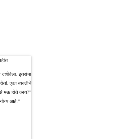
नाहीत
 दर्शविला. इतरांना
होती. एका व्यक्तीने
ेसे मऊ होते काय?”
योग्य आहे.”