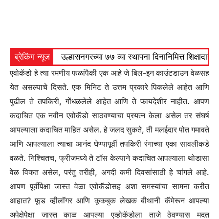
ब्रेकिंग न्यूज
उल्हासनगरच्या ७७ व्या स्थापना दिनानिमित्त शिक्षादा
एवोकॅडो हे त्या रमणीय फळांपैकी एक आहे जे बिल-इन काउंटडाउन वेळसह
येत असल्याचे दिसते. एक मिनिट ते उत्तम प्रकारे पिकलेले आहेत आणि
पुढील ते तपकिरी, गोंधळलेले आहेत आणि ते फायदेशीर नाहीत. आपण
कदाचित एक नवीन एवोकॅडो साठवण्याचा प्रयत्न केला असेल तर संघर्ष
आपल्याला कदाचित माहित असेल. हे जलद सुकते, ती मलईदार पोत गमावते
आणि आपल्याला त्याचा आनंद घेण्यापूर्वी तपकिरी रंगाच्या एका सावलीकडे
वळते. निश्चितच, फ्रीजमध्ये ते टॉस केल्याने कदाचित आपल्याला थोडासा
वेळ विकत असेल, परंतु तरीही, अगदी कमी दिवसांसाठी हे चांगले आहे.
आपण पूर्वीपेक्षा जास्त वेळा एवोकॅडोसह अशा समस्यांचा सामना करीत
आहात? फूड व्हीलॉगर आणि कूकबुक लेखक बीथानी कॅमेरून आपल्या
अपेक्षेपेक्षा जास्त काळ आपल्या एव्होकॅडोला ताजे ठेवण्यास मदत