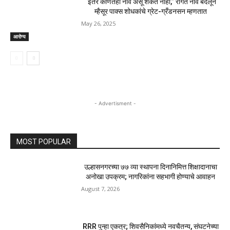
“इतर कोणतेही नाव असू शकत नाही,” रांगेत नाव बदलून
म्हैसूर पाक्स शोधकांचे ग्रेट-ग्रँडनसन म्हणतात
May 26, 2025
आरोग्य
- Advertisment -
MOST POPULAR
उल्हासनगरच्या ७७ व्या स्थापना दिनानिमित्त शिक्षादानाचा
अनोखा उपक्रम; नागरिकांना सहभागी होण्याचे आवाहन
August 7, 2026
RRR पुन्हा एकत्र; शिवसैनिकांमध्ये नवचैतन्य, संघटनेच्या