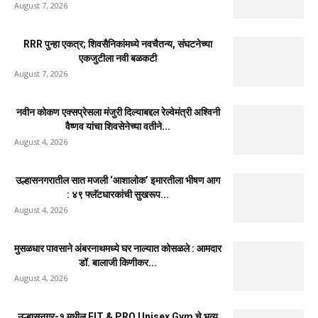
August 7, 2026
RRR पुन्हा एकत्र; शिवसैनिकांमध्ये नवचैतन्य, संघटनेच्या
एकजुटीला नवी बळकटी
August 7, 2026
नवीन कोकण एक्सप्रेसला मंजुरी दिल्याबद्दल रेल्वेमंत्री अश्विनी
वैष्णव यांचा शिवसेनेच्या वतीने...
August 4, 2026
उल्हासनगरातील सात मजली ‘आशालोक’ इमारतीला भीषण आग
: ४९ फ्लॅटधारकांची सुखरूप...
August 4, 2026
मुसळधार पावसाने अंबरनाथमध्ये घर नाल्यात कोसळले : आमदार
डॉ. बालाजी किणीकर...
August 4, 2026
उल्हासनगर-१ मधील FIT & PRO Unisex Gym चे भव्य