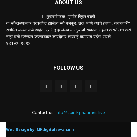
ABOUT US
✍🏻मुख्यसंपादक -प्रमोद विठ्ठल दळवी
या संकेतस्थळावर प्रकाशित झालेला सर्व मजकूर, लेख आणि त्याचे हक्क , जबाबदारी''
संबंधित लेखकांकडे आहेत. प्रसिद्ध झालेल्या मजकुराशी संपादक सहमत असतीलच असे
नाही याचे उल्लंघन करणाऱ्यांवर कायदेशीर कारवाई करण्यात येईल. संपर्क :-
9819249692
FOLLOW US
Contact us:
info@dainikjilhatimes.live
Web Design by:
MKdigitalseva.com