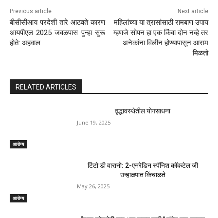
Previous article
Next article
बीसीसीआय परदेशी तारे आठवते कारण
महिलांच्या या त्रासांसाठी रामबाण उपाय
आयपीएल 2025 जवळपास पुन्हा सुरू
म्हणजे सोपन हा एक किंवा दोन नव्हे तर
होते: अहवाल
अनेकांना विलीन होण्यापासून आराम
मिळतो
RELATED ARTICLES
वृद्धावस्थेतील योगसाधना
June 19, 2025
आरोग्य
टिंटो डी वारानो: 2-एनरेडिन स्पॅनिश कॉकटेल जी
उन्हाळ्यात किंचाळते
May 26, 2025
आरोग्य