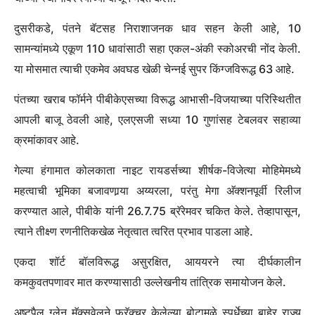
दुसरीकडे, पंतने बॅटसह निराशाजनक धाव सहन केली आहे, 10
सामन्यांमध्ये एकूण 110 धावांसाठी सहा एकल-अंकी स्कोअरची नोंद केली.
या मोसमात त्याची एकमेव अवघड खेळी चेन्नई सुपर किंग्जविरूद्ध 63 आहे.
पंतच्या खराब फॉर्मने पीबीकेएसच्या विरूद्ध आभासी-विजयाच्या परिस्थितीत
आपली बाजू ठेवली आहे, एलएसजी सध्या 10 गुणांसह टेबलवर सहाव्या
क्रमांकावर आहे.
गेल्या हंगामात कोलकाता नाइट रायडर्सच्या शीर्षक-विजेत्या मोहिमेमध्ये
महत्वाची भूमिका बजावणार्‍या अय्यरला, परंतु मेगा अ‍ॅक्शनपूर्वी रिलीज
करण्यात आले, पीबीके यांनी 26.7.75 ब्रॅरेमवर चकित केले. तेव्हापासून,
त्याने तीक्ष्ण रणनीतिकखेळ नेतृत्वात त्वरित प्रभाव पाडला आहे.
एकदा शॉर्ट बॉलविरूद्ध असुरक्षित, आययरने त्या दीर्घकालीन
कमकुवतपणावर मात करण्यासाठी उल्लेखनीय तांत्रिक समायोजन केले.
अष्टपैलू ग्लेन मॅक्सवेलने फ्रॅक्चर केलेल्या बोटामुळे स्पर्धेच्या बाहेर राज्य