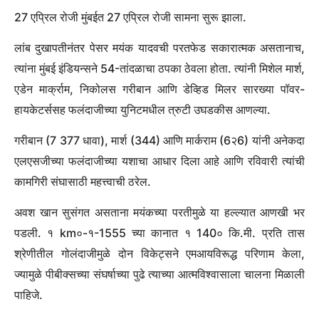
27 एप्रिल रोजी मुंबईत 27 एप्रिल रोजी सामना सुरू झाला.
लांब दुखापतीनंतर पेसर मयंक यादवची परतफेड सकारात्मक असतानाच,
त्यांना मुंबई इंडियन्सने 54-तांदळाचा ठपका ठेवला होता. त्यांनी मिशेल मार्श,
एडेन मार्क्राम, निकोलस गरीबान आणि डेव्हिड मिलर सारख्या पॉवर-
हायकेटर्ससह फलंदाजीच्या युनिटमधील त्रुटी उघडकीस आणल्या.
गरीबान (7 377 धावा), मार्श (344) आणि मार्कराम (6२6) यांनी अनेकदा
एलएसजीच्या फलंदाजीच्या यशाचा आधार दिला आहे आणि रविवारी त्यांची
कामगिरी संघासाठी महत्त्वाची ठरेल.
अवश खान सुसंगत असताना मयंकच्या परतीमुळे या हल्ल्यात आणखी भर
पडली. १ km०-१-1555 च्या कानात १ 140० कि.मी. प्रति तास
श्रेणीतील गोलंदाजीमुळे दोन विकेट्सने एमआयविरूद्ध परिणाम केला,
ज्यामुळे पीबीक्सच्या संघर्षाच्या पुढे त्याच्या आत्मविश्वासाला चालना मिळाली
पाहिजे.