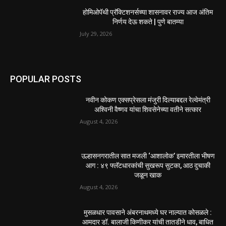
होमिओपॅथी प्रॅक्टिशनर्सच्या शासनावर राज्य आज अंतिम
निर्णय देऊ शकते | पुणे बातम्या
July 29, 2026
POPULAR POSTS
नवीन कोकण एक्सप्रेसला मंजुरी दिल्याबद्दल रेल्वेमंत्री
अश्विनी वैष्णव यांचा शिवसेनेच्या वतीने सत्कार
August 4, 2026
उल्हासनगरातील सात मजली ‘आशालोक’ इमारतीला भीषण
आग : ४९ फ्लॅटधारकांची सुखरूप सुटका, आठ दुचाकी
जळून खाक
August 4, 2026
मुसळधार पावसाने अंबरनाथमध्ये घर नाल्यात कोसळले :
आमदार डॉ. बालाजी किणीकर यांची तातडीने धाव, बाधित