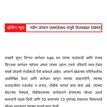
ब्रेकिंग न्यूज
नवीन कोकण एक्सप्रेसला मंजुरी दिल्याबद्दल रेल्वेमंत्री अ
लखनौ सुपर दिग्गज कर्णधार hab षभ पंतचा फलंदाजी आणि पंजाब
किंग्जचा कर्णधार श्रेयस अय्यर यांच्या उदात्त टचने रविवारी मध्य-टेबल
संघर्ष जोडणी स्पर्धेसाठी पैसे कमावले आहेत. अय्यरने खेळाच्या परिस्थितीचा
अधोरेखित केला आणि कर्णधार म्हणून त्याच्या उत्क्रांतीने, त्याच्या
फलंदाजीवर तडजोड न करता, पीबीके चांगले काम केले आहे. त्यांच्या
शेवटच्या गेममध्ये, पीबीकेएसच्या कर्णधाराने हंगामाच्या चौथ्या अर्ध्या
मध्यभागी धडक दिली आणि 10 सामन्यांत 13 गुणांसह टेबलावर विश्वासार्ह
चौथ्या स्थानावर त्याच्या बाजूने मदत केली.