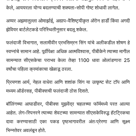
केले, आययरला योग्य बदलण्याची शक्यता-सोपी गोष्ट शोधावी लागेल.
अय्यर अझमातुल्ला ओमार्झाई, अद्याप-वैशिष्ट्यीकृत अ‍ॅरोन हार्डी किंवा अगदी
झेवियर बार्टलेटकडे परिस्थितीनुसार बदलू शकेल.
फलंदाजी विभागात, सलामीवीर प्रभसिम्रन सिंग यांचे अलीकडील शोषण हे
स्वप्नांचे सामान आहे. पूर्वीपेक्षा अधिक आत्मविश्वास, पीबीकेने त्याच्या मागील
सामन्यात सीएसकेचा पराभव केला तेव्हा 1100 धावा ओलांडणारा 25
वर्षांचा पहिला क्रमांकाचा खेळाडू ठरला.
प्रियणश आर्य, नेहल वाधेरा आणि शशांक सिंग या उत्कृष्ट सेट टॉप आणि
मध्यम ऑर्डरसह, पीबीक्सची फलंदाजी ठोस दिसते.
बॉलिंगच्या आघाडीवर, पीबीक्स युझवेंद्र चहलच्या फॉर्ममध्ये परत आल्या
आहेत. लेग-स्पिनरने त्याच्या शेवटच्या सामन्यात सीएसकेविरुद्ध हॅटट्रिकचा
दावा करण्यासाठी एका पकड पृष्ठभागावरील अंतःप्रेरणा आणि सूक्ष्म
भिन्नतेवर अवलंबून होते.