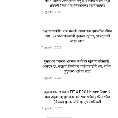
नवीन कोकण एक्सप्रेसला मंजुरी दिल्याबद्दल रेल्वेमंत्री
अश्विनी वैष्णव यांचा शिवसेनेच्या वतीने सत्कार
August 4, 2026
उल्हासनगरातील सात मजली ‘आशालोक’ इमारतीला भीषण
आग : ४९ फ्लॅटधारकांची सुखरूप सुटका, आठ दुचाकी
जळून खाक
August 4, 2026
मुसळधार पावसाने अंबरनाथमध्ये घर नाल्यात कोसळले :
आमदार डॉ. बालाजी किणीकर यांची तातडीने धाव, बाधित
कुटुंबाला आर्थिक मदत
August 4, 2026
उल्हासनगर-१ मधील FIT & PRO Unisex Gym चे
भव्य उद्घाटन; युवासेना लोकसभा सचिव हरजिंदरसिंह
(विक्की) भुल्लर यांची प्रमुख उपस्थिती
August 3, 2026