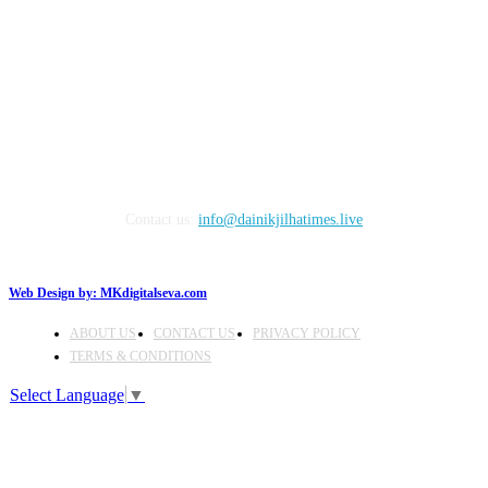
FOLLOW US
Contact us:
info@dainikjilhatimes.live
Web Design by:
MKdigitalseva.com
ABOUT US
CONTACT US
PRIVACY POLICY
TERMS & CONDITIONS
Select Language
▼