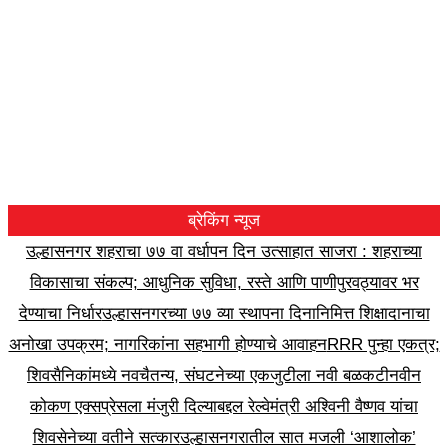
ब्रेकिंग न्यूज
उल्हासनगर शहराचा ७७ वा वर्धापन दिन उत्साहात साजरा : शहराच्या
विकासाचा संकल्प; आधुनिक सुविधा, रस्ते आणि पाणीपुरवठ्यावर भर
देण्याचा निर्धार
उल्हासनगरच्या ७७ व्या स्थापना दिनानिमित्त शिक्षादानाचा
अनोखा उपक्रम; नागरिकांना सहभागी होण्याचे आवाहन
RRR पुन्हा एकत्र;
शिवसैनिकांमध्ये नवचैतन्य, संघटनेच्या एकजुटीला नवी बळकटी
नवीन
कोकण एक्सप्रेसला मंजुरी दिल्याबद्दल रेल्वेमंत्री अश्विनी वैष्णव यांचा
शिवसेनेच्या वतीने सत्कार
उल्हासनगरातील सात मजली ‘आशालोक’