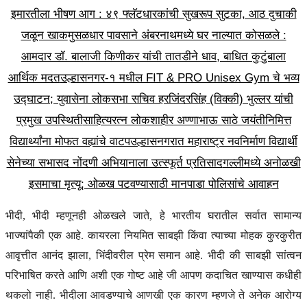
इमारतीला भीषण आग : ४९ फ्लॅटधारकांची सुखरूप सुटका, आठ दुचाकी
जळून खाक
मुसळधार पावसाने अंबरनाथमध्ये घर नाल्यात कोसळले :
आमदार डॉ. बालाजी किणीकर यांची तातडीने धाव, बाधित कुटुंबाला
आर्थिक मदत
उल्हासनगर-१ मधील FIT & PRO Unisex Gym चे भव्य
उद्घाटन; युवासेना लोकसभा सचिव हरजिंदरसिंह (विक्की) भुल्लर यांची
प्रमुख उपस्थिती
साहित्यरत्न लोकशाहीर अण्णाभाऊ साठे जयंतीनिमित्त
विद्यार्थ्यांना मोफत वह्यांचे वाटप
उल्हासनगरात महाराष्ट्र नवनिर्माण विद्यार्थी
सेनेच्या सभासद नोंदणी अभियानाला उत्स्फूर्त प्रतिसाद
गल्लीमध्ये अनोळखी
इसमाचा मृत्यू; ओळख पटवण्यासाठी मानपाडा पोलिसांचे आवाहन
भीदी, भीदी म्हणूनही ओळखले जाते, हे भारतीय घरातील सर्वात सामान्य
भाज्यांपैकी एक आहे. कायरला नियमित साबझी किंवा त्याच्या मोहक कुरकुरीत
आवृत्तीत आनंद झाला, भिंदीवरील प्रेम समान आहे. भीदी की साबझी सांत्वन
परिभाषित करते आणि अशी एक गोष्ट आहे जी आपण कदाचित खाण्यास कधीही
थकलो नाही. भीदीला आवडण्याचे आणखी एक कारण म्हणजे ते अनेक आरोग्य