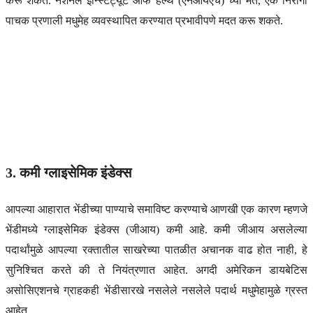
करू शकते. नॅशनल इन्स्टिट्यूट ऑफ हेल्थ (एनआयएच) च्या मते, एक निरोगी
पाचक प्रणाली मधुमेह व्यवस्थापित करण्यात प्रभावीपणे मदत करू शकते.
3. कमी ग्लाइसेमिक इंडेक्स
आपल्या आहारात भेंडीच्या पाण्याचे समाविष्ट करण्याचे आणखी एक कारण म्हणजे
भेंडीमध्ये ग्लाइसेमिक इंडेक्स (जीआय) कमी आहे. कमी जीआय असलेल्या
पदार्थांमुळे आपल्या रक्तातील साखरेच्या पातळीत अचानक वाढ होत नाही, हे
सुनिश्चित करते की ते नियंत्रणात आहेत. अगदी अमेरिकन डायबेटिस
असोसिएशनचे ग्राहकही भेंडीसारखे नसलेले नसलेले पदार्थ मधुमेहामुळे ग्रस्त
आहेत.