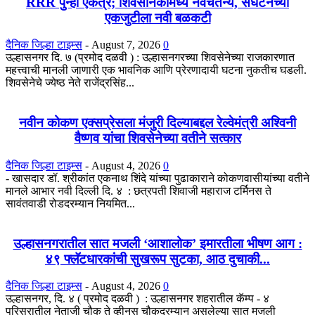
RRR पुन्हा एकत्र; शिवसैनिकांमध्ये नवचैतन्य, संघटनेच्या
एकजुटीला नवी बळकटी
दैनिक जिल्हा टाइम्स
-
August 7, 2026
0
उल्हासनगर दि. ७ (प्रमोद दळवी ) : उल्हासनगरच्या शिवसेनेच्या राजकारणात
महत्त्वाची मानली जाणारी एक भावनिक आणि प्रेरणादायी घटना नुकतीच घडली.
शिवसेनेचे ज्येष्ठ नेते राजेंद्रसिंह...
नवीन कोकण एक्सप्रेसला मंजुरी दिल्याबद्दल रेल्वेमंत्री अश्विनी
वैष्णव यांचा शिवसेनेच्या वतीने सत्कार
दैनिक जिल्हा टाइम्स
-
August 4, 2026
0
- खासदार डॉ. श्रीकांत एकनाथ शिंदे यांच्या पुढाकाराने कोकणवासीयांच्या वतीने
मानले आभार नवी दिल्ली दि. ४ : छत्रपती शिवाजी महाराज टर्मिनस ते
सावंतवाडी रोडदरम्यान नियमित...
उल्हासनगरातील सात मजली ‘आशालोक’ इमारतीला भीषण आग :
४९ फ्लॅटधारकांची सुखरूप सुटका, आठ दुचाकी...
दैनिक जिल्हा टाइम्स
-
August 4, 2026
0
उल्हासनगर, दि. ४ ( प्रमोद दळवी ) : उल्हासनगर शहरातील कॅम्प - ४
परिसरातील नेताजी चौक ते व्हीनस चौकदरम्यान असलेल्या सात मजली