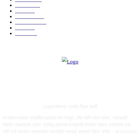
मनोरंजन
2149
उद्योग
2012
टेक्नॉलॉजी
1144
ताज्या बातम्या
316
आरोग्य
194
सामाजिक
19
ABOUT US
✍🏻मुख्यसंपादक -प्रमोद विठ्ठल दळवी
या संकेतस्थळावर प्रकाशित झालेला सर्व मजकूर, लेख आणि त्याचे हक्क , जबाबदारी''
संबंधित लेखकांकडे आहेत. प्रसिद्ध झालेल्या मजकुराशी संपादक सहमत असतीलच असे
नाही याचे उल्लंघन करणाऱ्यांवर कायदेशीर कारवाई करण्यात येईल. संपर्क :- 9819249692