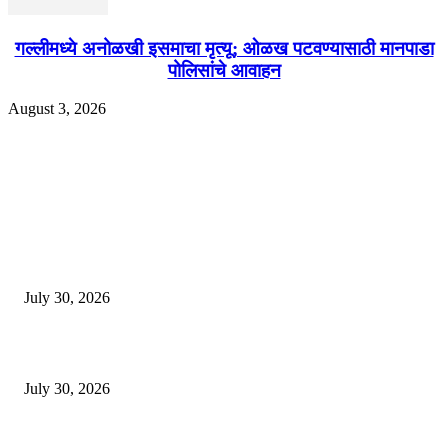
गल्लीमध्ये अनोळखी इसमाचा मृत्यू; ओळख पटवण्यासाठी मानपाडा
पोलिसांचे आवाहन
August 3, 2026
EDITOR PICKS
130 शिक्षकांच्या निलंबनाची प्रहारची मागणी, अपंगत्वाच्या दाव्याप्रकरणी 46 शिक्षकांवर क
पुणे बातम्या
July 30, 2026
मी पायउतार होण्यापूर्वी सर्व मुद्दे निकाली काढले होते: माजी डीएलटीए प्रमुख अनिल खन
July 30, 2026
होमिओपॅथी प्रॅक्टिशनर्सच्या शासनावर राज्य आज अंतिम निर्णय देऊ शकते | पुणे बातम्