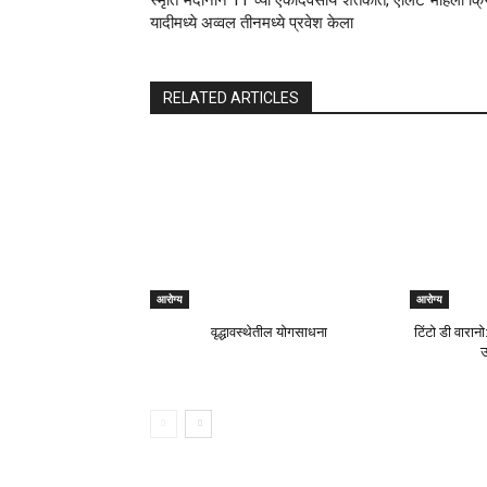
Share
Previous article
स्मृति मंदानाने 11 व्या एकदिवसीय शतकात, एलिट महिला क्
यादीमध्ये अव्वल तीनमध्ये प्रवेश केला
RELATED ARTICLES
आरोग्य
आरोग्य
वृद्धावस्थेतील योगसाधना
टिंटो डी वारान