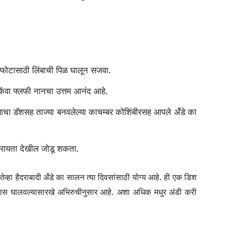
सॉससह चांगले लेपित असल्याचे सुनिश्चित करा. अंडी अधिक मिनिटांसाठी
स्फोटासाठी लिंबाची पिळ घालून सजवा.
 किंवा फ्लफी नानचा उत्तम आनंद आहे.
साचा डॅशसह ताज्या बनवलेल्या काचम्बर कोशिंबीरसह आपले अँडे का
 रायता देखील जोडू शकता.