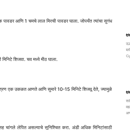
पकिरी होईपर्यंत 2 फाइनली चिरलेली कांदे घाला. कच्चा वास अदृश्य
ूण घाला.
दैन
उल
ब्
Gy
मीक पावडर आणि 1 चमचे लाल मिरची पावडर घाला. जोपर्यंत त्यांचा सुगंध
दैन
मिनिटे शिजवा. चव मध्ये मीठ घाला.
साह
वह्
अण
िश्रण एक उकळत आणते आणि सुमारे 10-15 मिनिटे शिजवू देते, ज्यामुळे