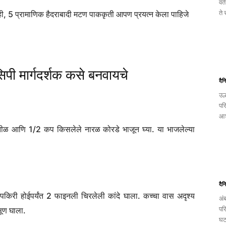
वत
ते
ाही, 5 प्रामाणिक हैदराबादी मटण पाककृती आपण प्रयत्न केला पाहिजे
दैन
उल
पर
आश
सिपी मार्गदर्शक कसे बनवायचे
दैन
अं
चे तीळ आणि 1/2 कप किसलेले नारळ कोरडे भाजून घ्या. या भाजलेल्या
पर
घट