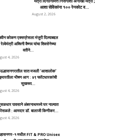
मैत्री दिनानिमित्त निसर्गाशी अनोखी मैत्री ;
आशा सेविकांना १०० रेनकोट व...
August 2, 2026
वीन कोकण एक्सप्रेसला मंजुरी दिल्याबद्दल
रेल्वेमंत्री अश्विनी वैष्णव यांचा शिवसेनेच्या
वतीने...
gust 4, 2026
उल्हासनगरातील सात मजली ‘आशालोक’
इमारतीला भीषण आग : ४९ फ्लॅटधारकांची
सुखरूप...
gust 4, 2026
ुसळधार पावसाने अंबरनाथमध्ये घर नाल्यात
ोसळले : आमदार डॉ. बालाजी किणीकर...
gust 4, 2026
ल्हासनगर-१ मधील FIT & PRO Unisex