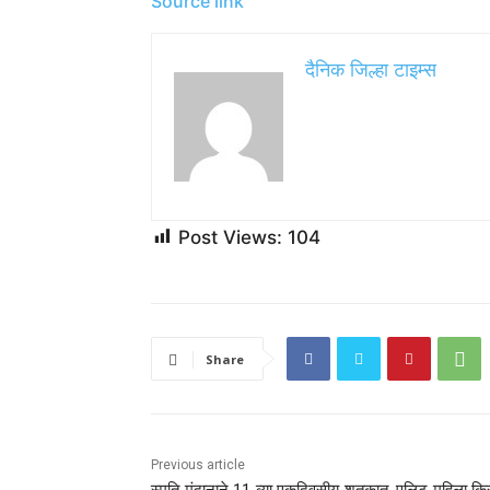
जेव्हा आपल्याला काही सांत्वनदायक बेरीज पाहिजे असेल त
आहे जी बनविणे सोपे आहे परंतु आपण स्वयंपाकघरात 
पाककृतींसाठी, येथे क्लिक करा.
Source link
दैनिक जिल्हा टाइम्स
Post Views:
104