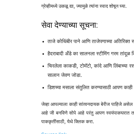
स्वाद आणि ग्रेव्ही दाट होऊ शकतात.
6. उकडलेले अंडी घाला:
उकडलेले अंडी हळूवारपणे ग्रेव्हीमध्ये ठेवा, त्यांना 
ग्रेव्हीमध्ये उकळू द्या, ज्यामुळे त्यांना स्वाद शोषून घ्या.
सेवा देण्याच्या सूचना:
ताजे कोथिंबीर पाने आणि ताजेपणाच्या अतिरिक्त 
हैदराबादी अँडे का सालनला स्टीमिंग गरम तांदूळ
चिरलेला काकडी, टोमॅटो, कांदे आणि लिंबाच्या र
सालान जेवण जोडा.
डिशच्या मसाला संतुलित करण्यासाठी आपण काही