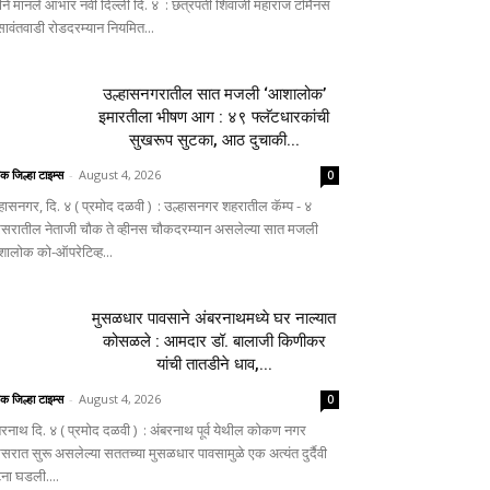
ीने मानले आभार नवी दिल्ली दि. ४ : छत्रपती शिवाजी महाराज टर्मिनस
 सावंतवाडी रोडदरम्यान नियमित...
उल्हासनगरातील सात मजली ‘आशालोक’
इमारतीला भीषण आग : ४९ फ्लॅटधारकांची
सुखरूप सुटका, आठ दुचाकी...
िक जिल्हा टाइम्स
-
August 4, 2026
0
्हासनगर, दि. ४ ( प्रमोद दळवी ) : उल्हासनगर शहरातील कॅम्प - ४
िसरातील नेताजी चौक ते व्हीनस चौकदरम्यान असलेल्या सात मजली
ालोक को-ऑपरेटिव्ह...
मुसळधार पावसाने अंबरनाथमध्ये घर नाल्यात
कोसळले : आमदार डॉ. बालाजी किणीकर
यांची तातडीने धाव,...
िक जिल्हा टाइम्स
-
August 4, 2026
0
बरनाथ दि. ४ ( प्रमोद दळवी ) : अंबरनाथ पूर्व येथील कोकण नगर
िसरात सुरू असलेल्या सततच्या मुसळधार पावसामुळे एक अत्यंत दुर्दैवी
ना घडली....