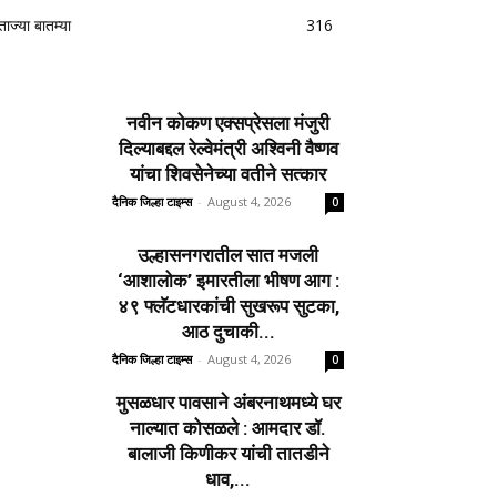
ताज्या बातम्या
316
नवीन कोकण एक्सप्रेसला मंजुरी
दिल्याबद्दल रेल्वेमंत्री अश्विनी वैष्णव
यांचा शिवसेनेच्या वतीने सत्कार
दैनिक जिल्हा टाइम्स
-
August 4, 2026
0
उल्हासनगरातील सात मजली
‘आशालोक’ इमारतीला भीषण आग :
४९ फ्लॅटधारकांची सुखरूप सुटका,
आठ दुचाकी...
दैनिक जिल्हा टाइम्स
-
August 4, 2026
0
मुसळधार पावसाने अंबरनाथमध्ये घर
नाल्यात कोसळले : आमदार डॉ.
बालाजी किणीकर यांची तातडीने
धाव,...