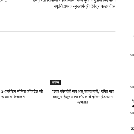
Next article
न
रिकेट
छत्रपती शिवाजी महाराजांचा भव्य पुतळा पुढील पिढ्यांना
स्फूर्तिदायक -मुख्यमंत्री देवेंद्र फडणवीस
Au
Au
म
क
Au
आरोग्य
उ
ो: 2-एनरेडिन स्पॅनिश कॉकटेल जी
“इतर कोणतेही नाव असू शकत नाही,” रांगेत नाव