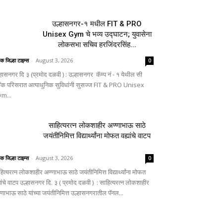
उल्हासनगर-१ मधील FIT & PRO
Unisex Gym चे भव्य उद्घाटन; युवासेना
लोकसभा सचिव हरजिंदरसिंह...
िक जिल्हा टाइम्स
-
August 3, 2026
0
्हासनगर दि ३ (प्रमोद दळवी ) : उल्हासनगर कॅम्प नं - १ येथील सी
लॉक परिसरात अत्याधुनिक सुविधांनी सुसज्ज FIT & PRO Unisex
m...
साहित्यरत्न लोकशाहीर अण्णाभाऊ साठे
जयंतीनिमित्त विद्यार्थ्यांना मोफत वह्यांचे वाटप
िक जिल्हा टाइम्स
-
August 3, 2026
0
ित्यरत्न लोकशाहीर अण्णाभाऊ साठे जयंतीनिमित्त विद्यार्थ्यांना मोफत
यांचे वाटप उल्हासनगर दि. ३ ( प्रमोद दळवी ) : साहित्यरत्न लोकशाहीर
्णाभाऊ साठे यांच्या जयंतीनिमित्त उल्हासनगरातील पॅनल...