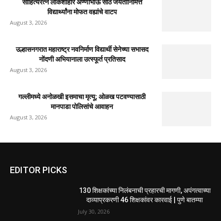
साहित्यरत्न लोकशाहीर अण्णाभाऊ साठे जयंतीनिमित्त
विद्यार्थ्यांना मोफत वह्यांचे वाटप
August 3, 2026
उल्हासनगरात महाराष्ट्र नवनिर्माण विद्यार्थी सेनेच्या सभासद
नोंदणी अभियानाला उत्स्फूर्त प्रतिसाद
August 3, 2026
गल्लीमध्ये अनोळखी इसमाचा मृत्यू; ओळख पटवण्यासाठी
मानपाडा पोलिसांचे आवाहन
August 3, 2026
EDITOR PICKS
130 शिक्षकांच्या निलंबनाची प्रहारची मागणी, अपंगत्वाच्या
दाव्याप्रकरणी 46 शिक्षकांवर कारवाई | पुणे बातम्या
July 30, 2026