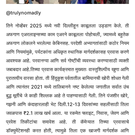
@trulynomadly
तिने नोव्हेंबर 2025 मध्ये नवी दिल्लीहून काबूलला उड्डाण केले. ती
अफगाण एअरलाइन्सच्या काम एअरने काबूलला पोहोचली, ज्यामध्ये बहुतेक
अफगाण लोकलने भरलेल्या केबिनसह. परदेशी अभ्यागतांसाठी कठोर नियम
आणि नियमांमुळे, पर्यटकांना अधिकृत स्थानिक मार्गदर्शकासह प्रवास करणे
आवश्यक आहे.
परवानग्या आणि सर्व गोष्टींची व्यवस्था करण्यासाठी व्यक्ती
जबाबदार आहे.
तिच्या प्रवास कार्यक्रमात मुख्यतः वास्तुशिल्पीय खुणा आणि
पुरातत्वीय वारसा होता. ती हिंदुकुश पर्वतातील बामियानची खोरी शोधत गेली
आणि त्यानंतर 2021 मध्ये तालिबानने नष्ट केलेल्या जगातील सर्वात उंच
बुद्ध मूर्तीचे जे काही शिल्लक आहे ते पाहण्यासाठी गेली. तिने पंजशीर खोरे,
गझनी आणि कंदाहारलाही भेट दिली.
12-13 दिवसांच्या सहलीसाठी तिला
जवळपास ₹2.1 लाख खर्च आला. या रकमेत फ्लाइट, निवास, जेवण आणि
प्रवेश तिकीटांचा समावेश आहे.
ती कॅमेऱ्यात तिच्या प्रवासाचे
डॉक्युमेंटेशनही करत होती, त्यामुळे तिला एक खाजगी मार्गदर्शक आणि