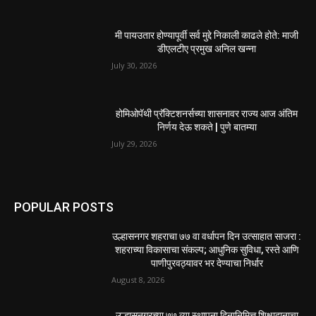
मी पायउतार होण्यापूर्वी सर्व मुद्दे निकाली काढले होते: माजी
डीएलटीए प्रमुख अनिल खन्ना
July 30, 2026
होमिओपॅथी प्रॅक्टिशनर्सच्या शासनावर राज्य आज अंतिम
निर्णय देऊ शकते | पुणे बातम्या
July 29, 2026
POPULAR POSTS
उल्हासनगर शहराचा ७७ वा वर्धापन दिन उत्साहात साजरा :
शहराच्या विकासाचा संकल्प; आधुनिक सुविधा, रस्ते आणि
पाणीपुरवठ्यावर भर देण्याचा निर्धार
August 8, 2026
उल्हासनगरच्या ७७ व्या स्थापना दिनानिमित्त शिक्षादानाचा