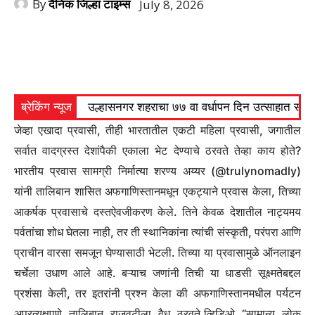
By
दैनिक जिल्हा टाइम्स
July 8, 2026
ब्रेकिंग न्यूज
उल्हासनगर शहराचा ७७ वा वर्धापन दिन उत्साहात साजरा 
जेव्हा एखादा प्रवासी, तीही भारतातील एकटी महिला प्रवासी, जगातील
सर्वात वादग्रस्त देशांपैकी एकाला भेट देण्याचे ठरवते तेव्हा काय होते?
भारतीय प्रवास सामग्री निर्मात्या शरण्य अय्यर (@trulynomadly)
यांनी तालिबान शासित अफगाणिस्तानमधून एकट्याने प्रवास केला, तिच्या
आकर्षक प्रवासाचे दस्तऐवजीकरण केले.
तिने केवळ देशातील नाट्यमय
पर्वतांचा शोध घेतला नाही, तर ती स्थानिकांना त्यांची संस्कृती, परंपरा आणि
प्राचीन वारसा समजून घेण्यासाठी भेटली.
तिच्या या प्रवासामुळे ऑनलाइन
चर्चेला उधाण आले आहे. बऱ्याच जणांनी तिची या धाडसी सूक्ष्मतेबद्दल
प्रशंसा केली, तर इतरांनी प्रश्न केला की अफगाणिस्तानमधील पर्यटन
अप्रत्यक्षपणे तालिबान राजवटीला वैध ठरवते.
व्हिडिओ
“सामान्य लोक