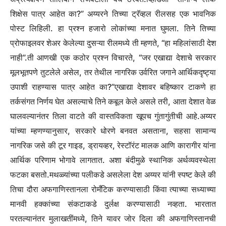
शिक्षेस पात्र आहेत का?” अय्यरने तिच्या ट्रॅव्हल रीलसह एक भावनिक
पोस्ट लिहिली.
हा प्रश्न हजारो लोकांच्या मनात घुमला. तिने तिच्या
प्रोफाइलवर शेअर केलेल्या दुसऱ्या रीलमध्ये ती म्हणते, “हा महिलांसाठी देश
नाही”.
ती आणखी एक कठोर प्रश्न विचारते, “जर एखाद्या देशाचे सरकार
मूलभूतपणे तुटलेले असेल, तर तेथील नागरिक उर्वरित जगाने आर्थिकदृष्ट्या
उपाशी राहण्यास पात्र आहेत का?”
एखाद्या देशावर बहिष्कार टाकणे हा
तर्कसंगत निर्णय घेत असल्याचे तिने कबूल केले असले तरी, आता देशात वेळ
घालवल्यानंतर तिला वाटते की वास्तविकता खूपच गुंतागुंतीची आहे.
अय्यर
यांच्या म्हणण्यानुसार, सरकारे धोरणे बनवत असताना, सहसा सामान्य
नागरिक जसे की टूर गाइड, ड्रायव्हर, रेस्टॉरंट मालक आणि कारागीर यांना
आर्थिक परिणाम भोगावे लागतात. अशा बंदीमुळे स्थानिक अर्थव्यवस्थेला
फटका बसतो.
मथळ्यांच्या पलीकडे असलेला देश
अय्यर यांनी स्पष्ट केले की
तिचा दौरा अफगाणिस्तानला रोमँटिक करण्यासाठी किंवा त्याच्या सध्याच्या
मानवी हक्कांच्या संकटाकडे दुर्लक्ष करण्यासाठी नव्हता. भारतात
परतल्यानंतर मुलाखतींमध्ये, तिने यावर जोर दिला की अफगाणिस्तानची