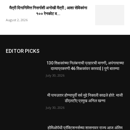
मैत्री दिनानिमित्त निसर्गाशी अनोखी मैत्री ; आशा सेविकांना
१०० रेनकोट व...
August 2, 2026
EDITOR PICKS
130 शिक्षकांच्या निलंबनाची प्रहारची मागणी, अपंगत्वाच्या
दाव्याप्रकरणी 46 शिक्षकांवर कारवाई | पुणे बातम्या
July 30, 2026
मी पायउतार होण्यापूर्वी सर्व मुद्दे निकाली काढले होते: माजी
डीएलटीए प्रमुख अनिल खन्ना
July 30, 2026
होमिओपॅथी प्रॅक्टिशनर्सच्या शासनावर राज्य आज अंतिम