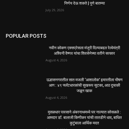
निर्णय देऊ शकते | पुणे बातम्या
July 29, 2026
POPULAR POSTS
नवीन कोकण एक्सप्रेसला मंजुरी दिल्याबद्दल रेल्वेमंत्री
अश्विनी वैष्णव यांचा शिवसेनेच्या वतीने सत्कार
August 4, 2026
उल्हासनगरातील सात मजली ‘आशालोक’ इमारतीला भीषण
आग : ४९ फ्लॅटधारकांची सुखरूप सुटका, आठ दुचाकी
जळून खाक
August 4, 2026
मुसळधार पावसाने अंबरनाथमध्ये घर नाल्यात कोसळले :
आमदार डॉ. बालाजी किणीकर यांची तातडीने धाव, बाधित
कुटुंबाला आर्थिक मदत