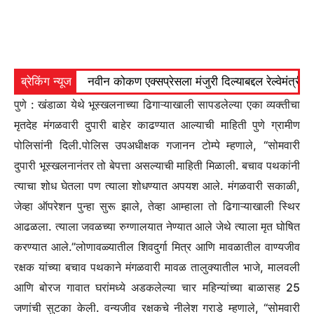
ब्रेकिंग न्यूज
नवीन कोकण एक्सप्रेसला मंजुरी दिल्याबद्दल रेल्वेमंत्री अ
पुणे :
खंडाळा येथे भूस्खलनाच्या ढिगाऱ्याखाली सापडलेल्या एका व्यक्तीचा
मृतदेह मंगळवारी दुपारी बाहेर काढण्यात आल्याची माहिती पुणे ग्रामीण
पोलिसांनी दिली.
पोलिस उपअधीक्षक गजानन टोम्पे म्हणाले, “सोमवारी
दुपारी भूस्खलनानंतर तो बेपत्ता असल्याची माहिती मिळाली.
बचाव पथकांनी
त्याचा शोध घेतला पण त्याला शोधण्यात अपयश आले.
मंगळवारी सकाळी,
जेव्हा ऑपरेशन पुन्हा सुरू झाले, तेव्हा आम्हाला तो ढिगाऱ्याखाली स्थिर
आढळला. त्याला जवळच्या रुग्णालयात नेण्यात आले जेथे त्याला मृत घोषित
करण्यात आले.”
लोणावळ्यातील शिवदुर्गा मित्र आणि मावळातील वाण्यजीव
रक्षक यांच्या बचाव पथकाने मंगळवारी मावळ तालुक्यातील भाजे, मालवली
आणि बोरज गावात घरांमध्ये अडकलेल्या चार महिन्यांच्या बाळासह 25
जणांची सुटका केली. वन्यजीव रक्षकचे नीलेश गराडे म्हणाले, “सोमवारी