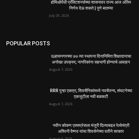
होमिओपॅथी प्रॅक्टिशनर्सच्या शासनावर राज्य आज अंतिम
निर्णय देऊ शकते | पुणे बातम्या
July 29, 2026
POPULAR POSTS
उल्हासनगरच्या ७७ व्या स्थापना दिनानिमित्त शिक्षादानाचा
अनोखा उपक्रम; नागरिकांना सहभागी होण्याचे आवाहन
August 7, 2026
RRR पुन्हा एकत्र; शिवसैनिकांमध्ये नवचैतन्य, संघटनेच्या
एकजुटीला नवी बळकटी
August 7, 2026
नवीन कोकण एक्सप्रेसला मंजुरी दिल्याबद्दल रेल्वेमंत्री
अश्विनी वैष्णव यांचा शिवसेनेच्या वतीने सत्कार
August 4, 2026