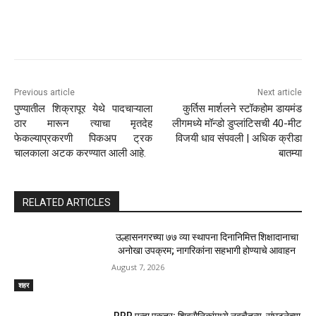
Previous article
Next article
पुण्यातील शिक्रापूर येथे पादचाऱ्याला
कुर्तिस मार्शलने स्टॉकहोम डायमंड
ठार मारून त्याचा मृतदेह
लीगमध्ये मॉन्डो डुप्लांटिसची 40-मीट
फेकल्याप्रकरणी पिकअप ट्रक
विजयी धाव संपवली | अधिक क्रीडा
चालकाला अटक करण्यात आली आहे.
बातम्या
RELATED ARTICLES
उल्हासनगरच्या ७७ व्या स्थापना दिनानिमित्त शिक्षादानाचा
अनोखा उपक्रम; नागरिकांना सहभागी होण्याचे आवाहन
August 7, 2026
शहर
RRR पुन्हा एकत्र; शिवसैनिकांमध्ये नवचैतन्य, संघटनेच्या