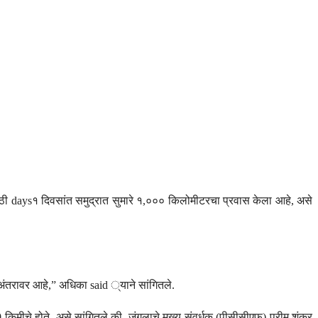
्यासाठी days१ दिवसांत समुद्रात सुमारे १,००० किलोमीटरचा प्रवास केला आहे, असे
. अंतरावर आहे,” अधिका said ्याने सांगितले.
किमीचे होते, असे सांगितले की, जंगलाचे मुख्य संवर्धक (पीसीसीएफ) प्रीम शंकर