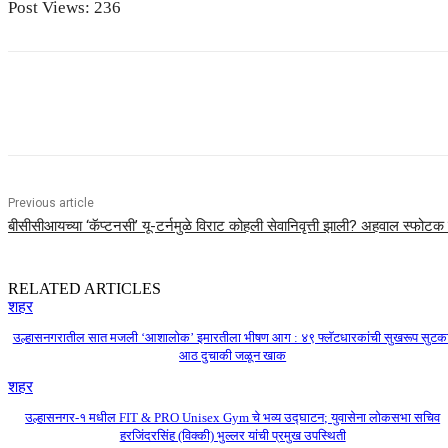
Post Views:
236
Share
Previous article
बीसीसीआयच्या ‘कॅप्टनसी’ यू-टर्नमुळे विराट कोहली सेवानिवृत्ती झाली? अहवाल स्फोटक
RELATED ARTICLES
शहर
उल्हासनगरातील सात मजली ‘आशालोक’ इमारतीला भीषण आग : ४९ फ्लॅटधारकांची सुखरूप सुटका
आठ दुचाकी जळून खाक
शहर
उल्हासनगर-१ मधील FIT & PRO Unisex Gym चे भव्य उद्घाटन; युवासेना लोकसभा सचिव
हरजिंदरसिंह (विक्की) भुल्लर यांची प्रमुख उपस्थिती