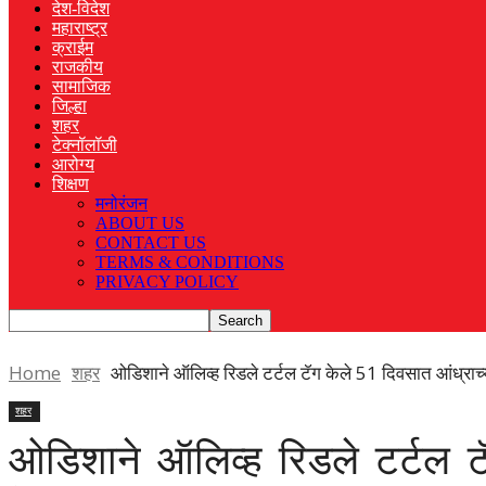
देश-विदेश
महाराष्ट्र
क्राईम
राजकीय
सामाजिक
जिल्हा
शहर
टेक्नॉलॉजी
आरोग्य
शिक्षण
मनोरंजन
ABOUT US
CONTACT US
TERMS & CONDITIONS
PRIVACY POLICY
Home
शहर
ओडिशाने ऑलिव्ह रिडले टर्टल टॅग केले 51 दिवसात आंध्रा
शहर
ओडिशाने ऑलिव्ह रिडले टर्टल ट