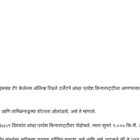
डिव्हाइससह टॅग केलेल्या ऑलिव्ह रिडले टर्लेटने आंध्र प्रदेश किनारपट्टीला आणण
चेरी आणि तामिळनाडूच्या वॉटरला ओलांडतो, असे ते म्हणाले.
ि days१ दिवसांत आंध्र प्रदेश किनारपट्टीवर पोहोचले. त्यात सुमारे १,००० कि.मी
न्यजीव संस्थेचा नवीनतम उपग्रह ट्रॅकिंग नकाशा आहे आणि असे आढळले की ते 1000 