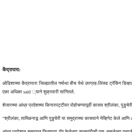
केंद्रापारा:
ओडिशाच्या केंद्रापारा जिल्ह्यातील गर्माथा बीच येथे उपग्रह-लिंक्ड ट्रॅकिंग 
एका अधिका said ्याने शुक्रवारी सांगितले.
शेजारच्या आंध्र प्रदेशच्या किनारपट्टीवर पोहोचण्यापूर्वी कासव श्रीलंका, पुडु
“श्रीलंका, तामिळनाडू आणि पुडुचेरी या समुद्राच्या कासवाने नेव्हिगेट केले आण
आंध्र प्रदेशात समुद्रात फिरणार्‍या टॅग केलेल्या कासवांपैकी एक असलेल्या व