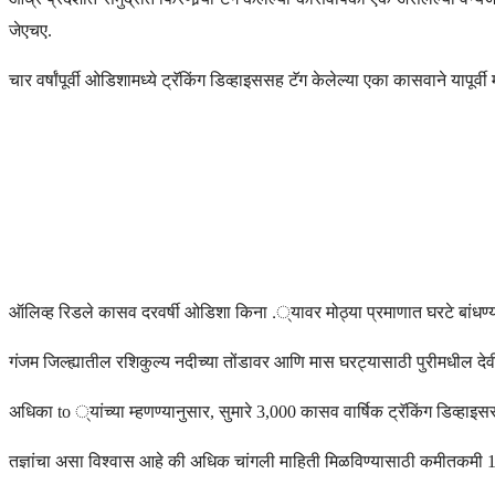
जेएचए.
चार वर्षांपूर्वी ओडिशामध्ये ट्रॅकिंग डिव्हाइससह टॅग केलेल्या एका कासवाने यापूर्
ऑलिव्ह रिडले कासव दरवर्षी ओडिशा किना .्यावर मोठ्या प्रमाणात घरटे बांधण्यास
गंजम जिल्ह्यातील रशिकुल्य नदीच्या तोंडावर आणि मास घरट्यासाठी पुरीमधील दे
अधिका to ्यांच्या म्हणण्यानुसार, सुमारे 3,000 कासव वार्षिक ट्रॅकिंग डिव्हाइ
तज्ञांचा असा विश्वास आहे की अधिक चांगली माहिती मिळविण्यासाठी कमीतकमी