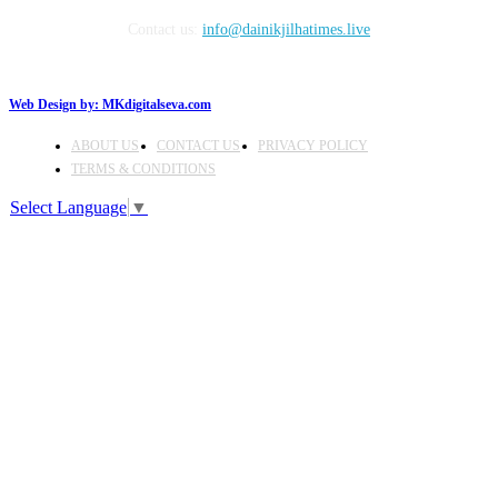
Contact us:
info@dainikjilhatimes.live
Web Design by:
MKdigitalseva.com
ABOUT US
CONTACT US
PRIVACY POLICY
TERMS & CONDITIONS
Select Language
▼