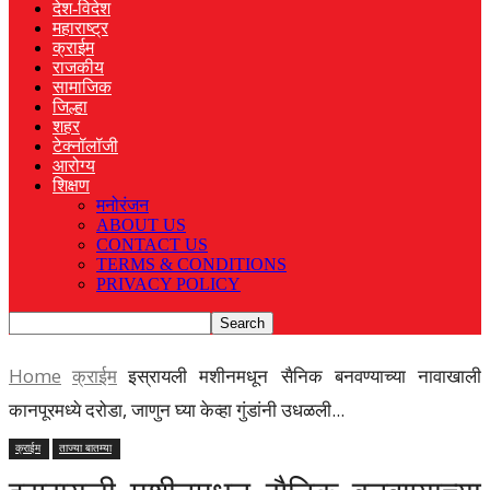
देश-विदेश
महाराष्ट्र
क्राईम
राजकीय
सामाजिक
जिल्हा
शहर
टेक्नॉलॉजी
आरोग्य
शिक्षण
मनोरंजन
ABOUT US
CONTACT US
TERMS & CONDITIONS
PRIVACY POLICY
Home
क्राईम
इस्रायली मशीनमधून सैनिक बनवण्याच्या नावाखाली
कानपूरमध्ये दरोडा, जाणुन घ्या केव्हा गुंडांनी उधळली...
क्राईम
ताज्या बातम्या