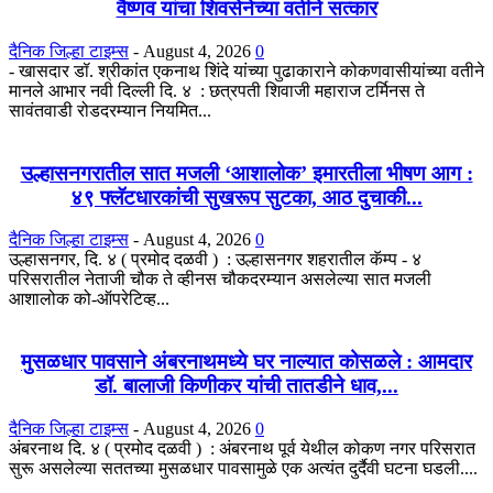
वैष्णव यांचा शिवसेनेच्या वतीने सत्कार
दैनिक जिल्हा टाइम्स
-
August 4, 2026
0
- खासदार डॉ. श्रीकांत एकनाथ शिंदे यांच्या पुढाकाराने कोकणवासीयांच्या वतीने
मानले आभार नवी दिल्ली दि. ४ : छत्रपती शिवाजी महाराज टर्मिनस ते
सावंतवाडी रोडदरम्यान नियमित...
उल्हासनगरातील सात मजली ‘आशालोक’ इमारतीला भीषण आग :
४९ फ्लॅटधारकांची सुखरूप सुटका, आठ दुचाकी...
दैनिक जिल्हा टाइम्स
-
August 4, 2026
0
उल्हासनगर, दि. ४ ( प्रमोद दळवी ) : उल्हासनगर शहरातील कॅम्प - ४
परिसरातील नेताजी चौक ते व्हीनस चौकदरम्यान असलेल्या सात मजली
आशालोक को-ऑपरेटिव्ह...
मुसळधार पावसाने अंबरनाथमध्ये घर नाल्यात कोसळले : आमदार
डॉ. बालाजी किणीकर यांची तातडीने धाव,...
दैनिक जिल्हा टाइम्स
-
August 4, 2026
0
अंबरनाथ दि. ४ ( प्रमोद दळवी ) : अंबरनाथ पूर्व येथील कोकण नगर परिसरात
सुरू असलेल्या सततच्या मुसळधार पावसामुळे एक अत्यंत दुर्दैवी घटना घडली....