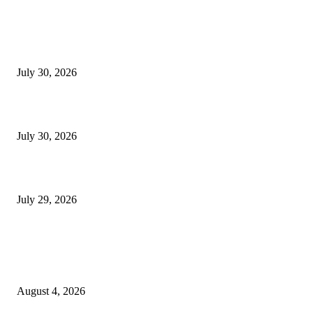
130 शिक्षकांच्या निलंबनाची प्रहारची मागणी, अपंगत्वाच्या दाव्याप्रकरणी 46 शिक्षकांवर क
पुणे बातम्या
July 30, 2026
मी पायउतार होण्यापूर्वी सर्व मुद्दे निकाली काढले होते: माजी डीएलटीए प्रमुख अनिल खन
July 30, 2026
होमिओपॅथी प्रॅक्टिशनर्सच्या शासनावर राज्य आज अंतिम निर्णय देऊ शकते | पुणे बातम्
July 29, 2026
POPULAR POSTS
नवीन कोकण एक्सप्रेसला मंजुरी दिल्याबद्दल रेल्वेमंत्री अश्विनी वैष्णव यांचा शिवसेनेच्या 
सत्कार
August 4, 2026