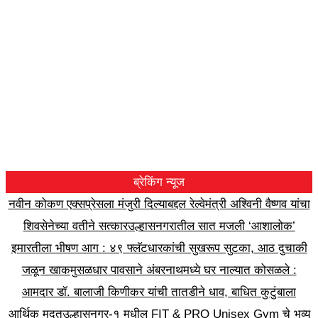
ब्रेकिंग न्यूज
नवीन कोकण एक्सप्रेसला मंजुरी दिल्याबद्दल रेल्वेमंत्री अश्विनी वैष्णव यांचा
शिवसेनेच्या वतीने सत्कार
उल्हासनगरातील सात मजली ‘आशालोक’
इमारतीला भीषण आग : ४९ फ्लॅटधारकांची सुखरूप सुटका, आठ दुचाकी
जळून खाक
मुसळधार पावसाने अंबरनाथमध्ये घर नाल्यात कोसळले :
आमदार डॉ. बालाजी किणीकर यांची तातडीने धाव, बाधित कुटुंबाला
आर्थिक मदत
उल्हासनगर-१ मधील FIT & PRO Unisex Gym चे भव्य