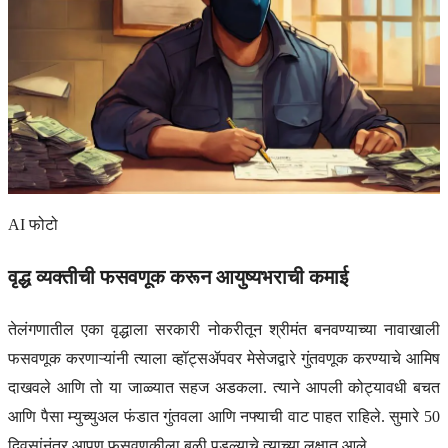
AI फोटो
वृद्ध व्यक्तीची फसवणूक करून आयुष्यभराची कमाई
तेलंगणातील एका वृद्धाला सरकारी नोकरीतून श्रीमंत बनवण्याच्या नावाखाली
फसवणूक करणाऱ्यांनी त्याला व्हॉट्सॲपवर मेसेजद्वारे गुंतवणूक करण्याचे आमिष
दाखवले आणि तो या जाळ्यात सहज अडकला. त्याने आपली कोट्यावधी बचत
आणि पैसा म्युच्युअल फंडात गुंतवला आणि नफ्याची वाट पाहत राहिले. सुमारे 50
दिवसांनंतर आपण फसवणुकीला बळी पडल्याचे त्याच्या लक्षात आले.