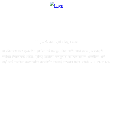
ABOUT US
✍🏻मुख्यसंपादक -प्रमोद विठ्ठल दळवी
या संकेतस्थळावर प्रकाशित झालेला सर्व मजकूर, लेख आणि त्याचे हक्क , जबाबदारी''
संबंधित लेखकांकडे आहेत. प्रसिद्ध झालेल्या मजकुराशी संपादक सहमत असतीलच असे
नाही याचे उल्लंघन करणाऱ्यांवर कायदेशीर कारवाई करण्यात येईल. संपर्क :- 9819249692
FOLLOW US