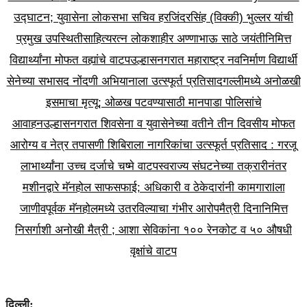
उद्घाटन; युवासेना लोकसभा सचिव हरजिंदरसिंह (विक्की) भुल्लर यांची
प्रमुख उपस्थिती
साहित्यरत्न लोकशाहीर अण्णाभाऊ साठे जयंतीनिमित्त
विद्यार्थ्यांना मोफत वह्यांचे वाटप
उल्हासनगरात महाराष्ट्र नवनिर्माण विद्यार्थी
सेनेच्या सभासद नोंदणी अभियानाला उत्स्फूर्त प्रतिसाद
गल्लीमध्ये अनोळखी
इसमाचा मृत्यू; ओळख पटवण्यासाठी मानपाडा पोलिसांचे
आवाहन
उल्हासनगरात शिवसेना व युवासेनेच्या वतीने तीन दिवसीय मोफत
आरोग्य व नेत्र तपासणी शिबिराला नागरिकांचा उत्स्फूर्त प्रतिसाद : गरजू
लाभार्थ्यांना उच्च दर्जाचे चष्मे वाटप
स्वराज्य संघटनेच्या तक्रारीनंतर
मशीनद्वारे मॅनहोल साफसफाई; अधिकारी व ठेकेदारांनी कामगाराlला
जाणीवपूर्वक मॅनहोलमध्ये उतरविल्याचा गंभीर आरोप
मैत्री दिनानिमित्त
निसर्गाशी अनोखी मैत्री ; आशा सेविकांना १०० रेनकोट व ५० औषधी
वृक्षांचे वाटप
दिल्ली: