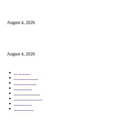
उल्हासनगरातील सात मजली ‘आशालोक’ इमारतीला भीषण आग : ४९ फ्लॅटधारकांची सु
सुटका, आठ दुचाकी जळून खाक
August 4, 2026
मुसळधार पावसाने अंबरनाथमध्ये घर नाल्यात कोसळले : आमदार डॉ. बालाजी किणीकर य
तातडीने धाव, बाधित कुटुंबाला आर्थिक मदत
August 4, 2026
POPULAR CATEGORY
शहर
5132
देश-विदेश
2158
मनोरंजन
2149
उद्योग
2012
टेक्नॉलॉजी
1144
ताज्या बातम्या
316
आरोग्य
194
सामाजिक
19