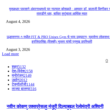
मुसळधार पावसाने अंबरनाथमध्ये घर नाल्यात कोसळले : आमदार डॉ. बालाजी किणीकर य
तातडीने धाव, बाधित कुटुंबाला आर्थिक मदत
August 4, 2026
उल्हासनगर-१ मधील FIT & PRO Unisex Gym चे भव्य उद्घाटन; युवासेना लोकसभा
हरजिंदरसिंह (विक्की) भुल्लर यांची प्रमुख उपस्थिती
August 3, 2026
Load more
0
शहर
5132
देश-विदेश
2158
मनोरंजन
2149
उद्योग
2012
टेक्नॉलॉजी
1144
ताज्या बातम्या
316
नवीन कोकण एक्सप्रेसला मंजुरी दिल्याबद्दल रेल्वेमंत्री अश्विनी