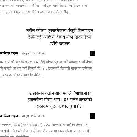
जकारणात महत्त्वाची मानली जाणारी एक भावनिक आणि प्रेरणादायी
ा नुकतीच घडली. शिवसेनेचे ज्येष्ठ नेते राजेंद्रसिंह...
नवीन कोकण एक्सप्रेसला मंजुरी दिल्याबद्दल
रेल्वेमंत्री अश्विनी वैष्णव यांचा शिवसेनेच्या
वतीने सत्कार
िक जिल्हा टाइम्स
-
August 4, 2026
0
ासदार डॉ. श्रीकांत एकनाथ शिंदे यांच्या पुढाकाराने कोकणवासीयांच्या
ीने मानले आभार नवी दिल्ली दि. ४ : छत्रपती शिवाजी महाराज टर्मिनस
 सावंतवाडी रोडदरम्यान नियमित...
उल्हासनगरातील सात मजली ‘आशालोक’
इमारतीला भीषण आग : ४९ फ्लॅटधारकांची
सुखरूप सुटका, आठ दुचाकी...
िक जिल्हा टाइम्स
-
August 4, 2026
0
्हासनगर, दि. ४ ( प्रमोद दळवी ) : उल्हासनगर शहरातील कॅम्प - ४
िसरातील नेताजी चौक ते व्हीनस चौकदरम्यान असलेल्या सात मजली