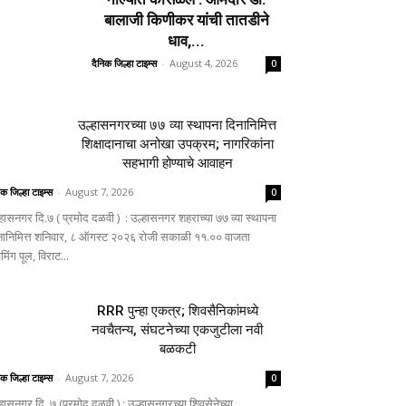
बालाजी किणीकर यांची तातडीने
धाव,...
दैनिक जिल्हा टाइम्स
-
August 4, 2026
0
उल्हासनगरच्या ७७ व्या स्थापना दिनानिमित्त
शिक्षादानाचा अनोखा उपक्रम; नागरिकांना
सहभागी होण्याचे आवाहन
िक जिल्हा टाइम्स
-
August 7, 2026
0
्हासनगर दि.७ ( प्रमोद दळवी ) : उल्हासनगर शहराच्या ७७ व्या स्थापना
नानिमित्त शनिवार, ८ ऑगस्ट २०२६ रोजी सकाळी ११.०० वाजता
िमिंग पूल, विराट...
RRR पुन्हा एकत्र; शिवसैनिकांमध्ये
नवचैतन्य, संघटनेच्या एकजुटीला नवी
बळकटी
िक जिल्हा टाइम्स
-
August 7, 2026
0
्हासनगर दि. ७ (प्रमोद दळवी ) : उल्हासनगरच्या शिवसेनेच्या