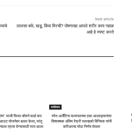
Next article
्याचे
लालसा बर्फ, खडू, किंवा मिरची? पोषणतज्ञ आपले शरीर काय गहाळ
आहे हे स्पष्ट करते
मनोरंजन
ंय’: माजी फिफा बॉसने वर्ल्ड कप
स्पेन-अर्जेंटिना फायनलच्या एका आठवड्यानंतर
उट योजनेवर हल्ला केला, परंतु
विश्वचषक अंतिम रेफ्री स्लाव्हको विन्सिक यांनी
त्याला त्रास देण्यासाठी परत आला
करिअरचा मोठा निर्णय घेतला