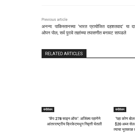
Previous article
अनन्य: पाकिस्तानच्या ‘भारत प्रायोजित दहशतवाद’ या दाव
ओपन पोल, सर्व पुरावे तज्ञांच्या तपासणीत बनावट सापडले
RELATED ARTICLES
मनोरंजन
मनोरंजन
‘कॅप 278 साइन ऑफ’: अजिंक्य रहाणेने
‘पहा कोण बोलत
आंतरराष्ट्रीय क्रिकेटमधून निवृत्ती घेतली
$20 अब्ज सेलआ
त्याचा भूतकाळ 