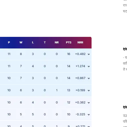
रा
घटन
दैन
- ख
वत
ते
दैन
उल
पर