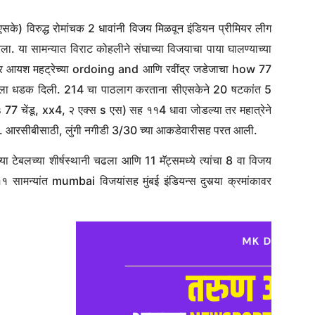
सीएसके) विरुद्ध रोमांचक 2 धावांनी विजय मिळवून इंडियन प्रीमियर लीग
ा. या सामन्यात विराट कोहलीने संघाच्या विजयाचा पाया घालण्याच्या
ग बॅटर आयश महट्रेच्या ordoing and आणि रवींद्र जडेजाचा how 77
सकेला धडक दिली. 214 चा पाठलाग करताना सीएसकेने 20 षटकांत 5
ls 77 चेंडू, xx4, २ एक्स s एस) सह ११4 धावा जोडल्या तर महात्रेने
ी. आरसीबीसाठी, लुंगी नगीडी 3/30 च्या आकडेवारीसह परत आली.
 टेबलच्या शीर्षस्थानी चढला आणि 11 मॅट्समध्ये त्यांचा 8 वा विजय
१ सामन्यांत mumbai विजयांसह मुंबई इंडियन्स दुसर्‍या क्रमांकावर