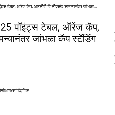
DAINIK
स टेबल, ऑरेंज कॅप, आरसीबी वि सीएसके सामन्यानंतर जांभळा...
 पॉइंट्स टेबल, ऑरेंज कॅप,
JILHA
्यानंतर जांभळा कॅप स्टँडिंग
TIMES
सीआय/स्पोर्टझपिक