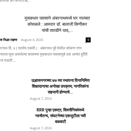
ालोक को-ऑपरेटिव्ह...
मुसळधार पावसाने अंबरनाथमध्ये घर नाल्यात
कोसळले : आमदार डॉ. बालाजी किणीकर
यांची तातडीने धाव,...
िक जिल्हा टाइम्स
-
August 4, 2026
0
बरनाथ दि. ४ ( प्रमोद दळवी ) : अंबरनाथ पूर्व येथील कोकण नगर
िसरात सुरू असलेल्या सततच्या मुसळधार पावसामुळे एक अत्यंत दुर्दैवी
ना घडली....
उल्हासनगरच्या ७७ व्या स्थापना दिनानिमित्त
शिक्षादानाचा अनोखा उपक्रम; नागरिकांना
सहभागी होण्याचे...
August 7, 2026
RRR पुन्हा एकत्र; शिवसैनिकांमध्ये
नवचैतन्य, संघटनेच्या एकजुटीला नवी
बळकटी
August 7, 2026