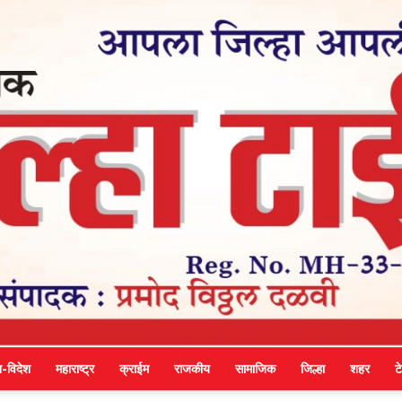
श-विदेश
महाराष्ट्र
क्राईम
राजकीय
सामाजिक
जिल्हा
शहर
ट