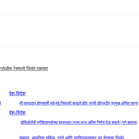
्लेऑफ रेसमध्ये जिवंत राहतात
देश-विदेश
े
मी पायउतार होण्यापूर्वी सर्व मुद्दे निकाली काढले होते: माजी डीएलटीए प्रमुख अनिल खन्ना
देश-विदेश
होमिओपॅथी प्रॅक्टिशनर्सच्या शासनावर राज्य आज अंतिम निर्णय देऊ शकते | पुणे बातम्या
संकल्प; आधुनिक सुविधा, रस्ते आणि पाणीपुरवठ्यावर भर देण्याचा निर्धार