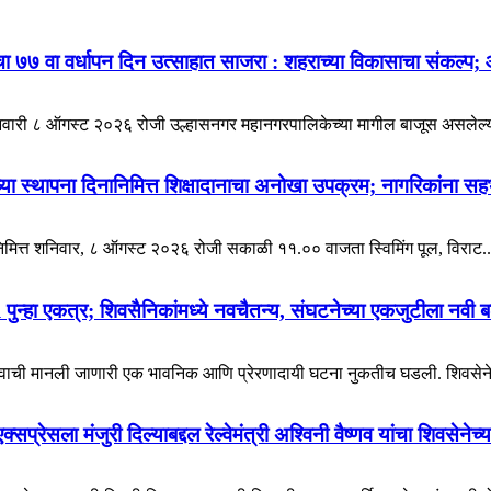
 ७७ वा वर्धापन दिन उत्साहात साजरा : शहराच्या विकासाचा संकल्प; 
निवारी ८ ऑगस्ट २०२६ रोजी उल्हासनगर महानगरपालिकेच्या मागील बाजूस असलेल्य
्या स्थापना दिनानिमित्त शिक्षादानाचा अनोखा उपक्रम; नागरिकांना सह
निमित्त शनिवार, ८ ऑगस्ट २०२६ रोजी सकाळी ११.०० वाजता स्विमिंग पूल, विराट..
ुन्हा एकत्र; शिवसैनिकांमध्ये नवचैतन्य, संघटनेच्या एकजुटीला नवी
्वाची मानली जाणारी एक भावनिक आणि प्रेरणादायी घटना नुकतीच घडली. शिवसेनेचे ज्य
प्रेसला मंजुरी दिल्याबद्दल रेल्वेमंत्री अश्विनी वैष्णव यांचा शिवसेनेच्