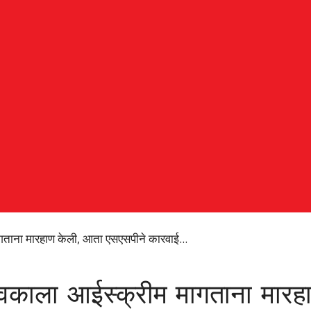
मागताना मारहाण केली, आता एसएसपीने कारवाई...
े युवकाला आईस्क्रीम मागताना मा