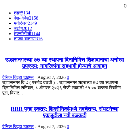
0
शहर
5134
देश-विदेश
2158
मनोरंजन
2149
उद्योग
2012
टेक्नॉलॉजी
1144
ताज्या बातम्या
316
उल्हासनगरच्या ७७ व्या स्थापना दिनानिमित्त शिक्षादानाचा अनोखा
उपक्रम; नागरिकांना सहभागी होण्याचे आवाहन
दैनिक जिल्हा टाइम्स
-
August 7, 2026
0
उल्हासनगर दि.७ ( प्रमोद दळवी ) : उल्हासनगर शहराच्या ७७ व्या स्थापना
दिनानिमित्त शनिवार, ८ ऑगस्ट २०२६ रोजी सकाळी ११.०० वाजता स्विमिंग
पूल, विराट...
RRR पुन्हा एकत्र; शिवसैनिकांमध्ये नवचैतन्य, संघटनेच्या
एकजुटीला नवी बळकटी
दैनिक जिल्हा टाइम्स
-
August 7, 2026
0