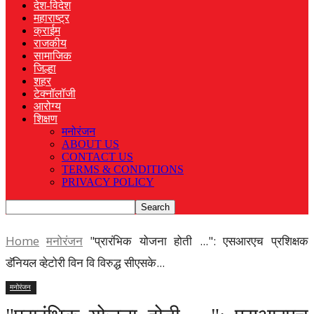
देश-विदेश
महाराष्ट्र
क्राईम
राजकीय
सामाजिक
जिल्हा
शहर
टेक्नॉलॉजी
आरोग्य
शिक्षण
मनोरंजन
ABOUT US
CONTACT US
TERMS & CONDITIONS
PRIVACY POLICY
Home
मनोरंजन
"प्रारंभिक योजना होती ...": एसआरएच प्रशिक्षक
डॅनियल व्हेटोरी विन वि विरुद्ध सीएसके...
मनोरंजन