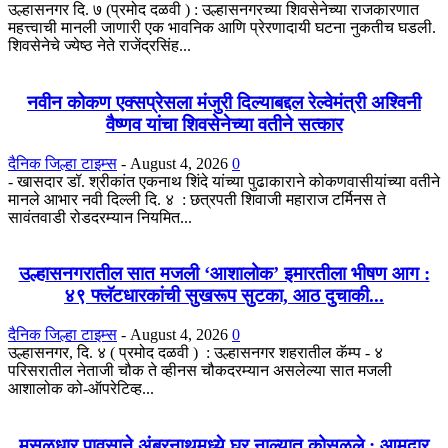
उल्हासनगर दि. ७ (प्रमोद दळवी ) : उल्हासनगरच्या शिवसेनेच्या राजकारणात
महत्त्वाची मानली जाणारी एक भावनिक आणि प्रेरणादायी घटना नुकतीच घडली.
शिवसेनेचे ज्येष्ठ नेते राजेंद्रसिंह...
नवीन कोकण एक्सप्रेसला मंजुरी दिल्याबद्दल रेल्वेमंत्री अश्विनी
वैष्णव यांचा शिवसेनेच्या वतीने सत्कार
दैनिक जिल्हा टाइम्स
-
August 4, 2026
0
- खासदार डॉ. श्रीकांत एकनाथ शिंदे यांच्या पुढाकाराने कोकणवासीयांच्या वतीने
मानले आभार नवी दिल्ली दि. ४ : छत्रपती शिवाजी महाराज टर्मिनस ते
सावंतवाडी रोडदरम्यान नियमित...
उल्हासनगरातील सात मजली ‘आशालोक’ इमारतीला भीषण आग :
४९ फ्लॅटधारकांची सुखरूप सुटका, आठ दुचाकी...
दैनिक जिल्हा टाइम्स
-
August 4, 2026
0
उल्हासनगर, दि. ४ ( प्रमोद दळवी ) : उल्हासनगर शहरातील कॅम्प - ४
परिसरातील नेताजी चौक ते व्हीनस चौकदरम्यान असलेल्या सात मजली
आशालोक को-ऑपरेटिव्ह...
मुसळधार पावसाने अंबरनाथमध्ये घर नाल्यात कोसळले : आमदार