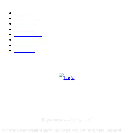
POPULAR CATEGORY
शहर
5134
देश-विदेश
2158
मनोरंजन
2149
उद्योग
2012
टेक्नॉलॉजी
1144
ताज्या बातम्या
316
आरोग्य
194
सामाजिक
19
ABOUT US
✍🏻मुख्यसंपादक -प्रमोद विठ्ठल दळवी
या संकेतस्थळावर प्रकाशित झालेला सर्व मजकूर, लेख आणि त्याचे हक्क , जबाबदारी''