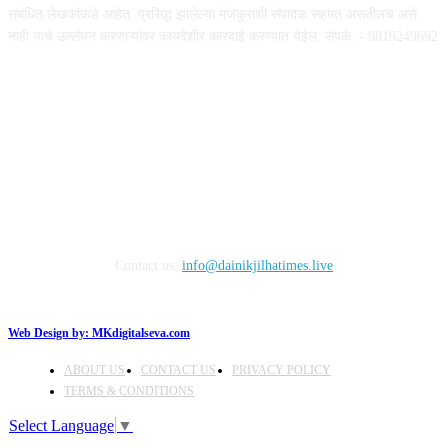
संबंधित लेखकांकडे आहेत. प्रसिद्ध झालेल्या मजकुराशी संपादक सहमत असतीलच असे
नाही याचे उल्लंघन करणाऱ्यांवर कायदेशीर कारवाई करण्यात येईल. संपर्क :- 9819249692
FOLLOW US
Contact us:
info@dainikjilhatimes.live
Web Design by:
MKdigitalseva.com
ABOUT US
CONTACT US
PRIVACY POLICY
TERMS & CONDITIONS
Select Language
▼