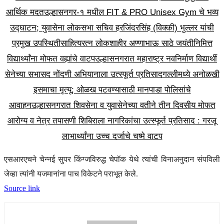
आर्थिक मदत
उल्हासनगर-१ मधील FIT & PRO Unisex Gym चे भव्य
उद्घाटन; युवासेना लोकसभा सचिव हरजिंदरसिंह (विक्की) भुल्लर यांची
प्रमुख उपस्थिती
साहित्यरत्न लोकशाहीर अण्णाभाऊ साठे जयंतीनिमित्त
विद्यार्थ्यांना मोफत वह्यांचे वाटप
उल्हासनगरात महाराष्ट्र नवनिर्माण विद्यार्थी
सेनेच्या सभासद नोंदणी अभियानाला उत्स्फूर्त प्रतिसाद
गल्लीमध्ये अनोळखी
इसमाचा मृत्यू; ओळख पटवण्यासाठी मानपाडा पोलिसांचे
आवाहन
उल्हासनगरात शिवसेना व युवासेनेच्या वतीने तीन दिवसीय मोफत
आरोग्य व नेत्र तपासणी शिबिराला नागरिकांचा उत्स्फूर्त प्रतिसाद : गरजू
लाभार्थ्यांना उच्च दर्जाचे चष्मे वाटप
एसआरएचने चेन्नई सुपर किंग्जविरुद्ध चेपॉक येथे त्यांची विनाअनुदान संपविली
जेव्हा त्यांनी यजमानांना पाच विकेटने पराभूत केले.
Source link