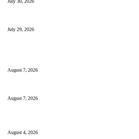
July 30, 2026
होमिओपॅथी प्रॅक्टिशनर्सच्या शासनावर राज्य आज अंतिम निर्णय देऊ शकते | पुणे बातम्
July 29, 2026
POPULAR POSTS
उल्हासनगरच्या ७७ व्या स्थापना दिनानिमित्त शिक्षादानाचा अनोखा उपक्रम; नागरिकांना 
होण्याचे आवाहन
August 7, 2026
RRR पुन्हा एकत्र; शिवसैनिकांमध्ये नवचैतन्य, संघटनेच्या एकजुटीला नवी बळकटी
August 7, 2026
नवीन कोकण एक्सप्रेसला मंजुरी दिल्याबद्दल रेल्वेमंत्री अश्विनी वैष्णव यांचा शिवसेनेच्या 
सत्कार
August 4, 2026