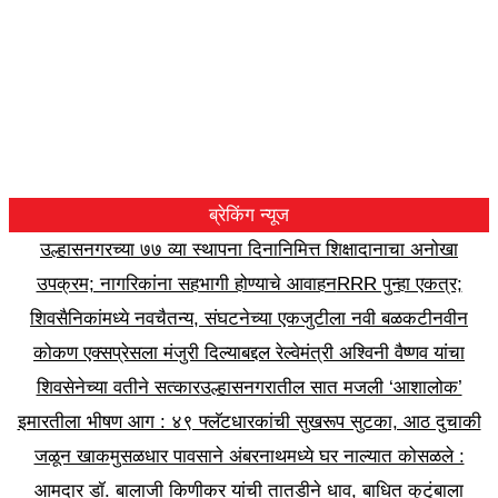
ब्रेकिंग न्यूज
उल्हासनगरच्या ७७ व्या स्थापना दिनानिमित्त शिक्षादानाचा अनोखा
उपक्रम; नागरिकांना सहभागी होण्याचे आवाहन
RRR पुन्हा एकत्र;
शिवसैनिकांमध्ये नवचैतन्य, संघटनेच्या एकजुटीला नवी बळकटी
नवीन
कोकण एक्सप्रेसला मंजुरी दिल्याबद्दल रेल्वेमंत्री अश्विनी वैष्णव यांचा
शिवसेनेच्या वतीने सत्कार
उल्हासनगरातील सात मजली ‘आशालोक’
इमारतीला भीषण आग : ४९ फ्लॅटधारकांची सुखरूप सुटका, आठ दुचाकी
जळून खाक
मुसळधार पावसाने अंबरनाथमध्ये घर नाल्यात कोसळले :
आमदार डॉ. बालाजी किणीकर यांची तातडीने धाव, बाधित कुटुंबाला