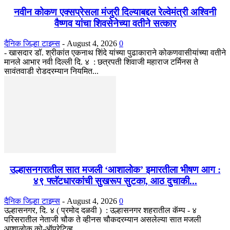
नवीन कोकण एक्सप्रेसला मंजुरी दिल्याबद्दल रेल्वेमंत्री अश्विनी
वैष्णव यांचा शिवसेनेच्या वतीने सत्कार
दैनिक जिल्हा टाइम्स
-
August 4, 2026
0
- खासदार डॉ. श्रीकांत एकनाथ शिंदे यांच्या पुढाकाराने कोकणवासीयांच्या वतीने
मानले आभार नवी दिल्ली दि. ४ : छत्रपती शिवाजी महाराज टर्मिनस ते
सावंतवाडी रोडदरम्यान नियमित...
उल्हासनगरातील सात मजली ‘आशालोक’ इमारतीला भीषण आग :
४९ फ्लॅटधारकांची सुखरूप सुटका, आठ दुचाकी...
दैनिक जिल्हा टाइम्स
-
August 4, 2026
0
उल्हासनगर, दि. ४ ( प्रमोद दळवी ) : उल्हासनगर शहरातील कॅम्प - ४
परिसरातील नेताजी चौक ते व्हीनस चौकदरम्यान असलेल्या सात मजली
आशालोक को-ऑपरेटिव्ह...