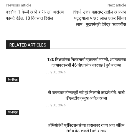
Previous article
Next article
दररोज 1 केळी खाणे शरीराला असंख्य
विदर्भ, उत्तर महाराष्ट्रातील खारपाण
फायदे देईल, 10 दिवसात दिसेल
पट्ट्याला ५.७८ लाख एकर सिंचन
लाभ : मुख्यमंत्री देवेंद्र फडणवीस
RELATED ARTICLES
130 शिक्षकांच्या निलंबनाची प्रहारची मागणी, अपंगत्वाच्या
दाव्याप्रकरणी 46 शिक्षकांवर कारवाई | पुणे बातम्या
July 30, 2026
देश-विदेश
मी पायउतार होण्यापूर्वी सर्व मुद्दे निकाली काढले होते: माजी
डीएलटीए प्रमुख अनिल खन्ना
July 30, 2026
देश-विदेश
होमिओपॅथी प्रॅक्टिशनर्सच्या शासनावर राज्य आज अंतिम
निर्णय देऊ शकते | पुणे बातम्या