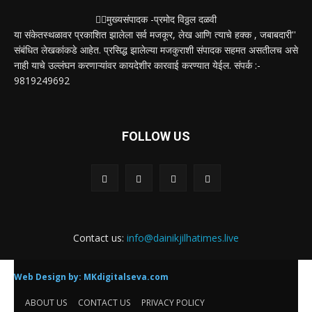
✍🏻मुख्यसंपादक -प्रमोद विठ्ठल दळवी
या संकेतस्थळावर प्रकाशित झालेला सर्व मजकूर, लेख आणि त्याचे हक्क , जबाबदारी''
संबंधित लेखकांकडे आहेत. प्रसिद्ध झालेल्या मजकुराशी संपादक सहमत असतीलच असे
नाही याचे उल्लंघन करणाऱ्यांवर कायदेशीर कारवाई करण्यात येईल. संपर्क :-
9819249692
FOLLOW US
Contact us:
info@dainikjilhatimes.live
Web Design by:
MKdigitalseva.com
ABOUT US
CONTACT US
PRIVACY POLICY