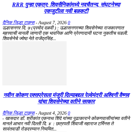
RRR पुन्हा एकत्र; शिवसैनिकांमध्ये नवचैतन्य, संघटनेच्या
एकजुटीला नवी बळकटी
दैनिक जिल्हा टाइम्स
-
August 7, 2026
0
उल्हासनगर दि. ७ (प्रमोद दळवी ) : उल्हासनगरच्या शिवसेनेच्या राजकारणात
महत्त्वाची मानली जाणारी एक भावनिक आणि प्रेरणादायी घटना नुकतीच घडली.
शिवसेनेचे ज्येष्ठ नेते राजेंद्रसिंह...
नवीन कोकण एक्सप्रेसला मंजुरी दिल्याबद्दल रेल्वेमंत्री अश्विनी वैष्णव
यांचा शिवसेनेच्या वतीने सत्कार
दैनिक जिल्हा टाइम्स
-
August 4, 2026
0
- खासदार डॉ. श्रीकांत एकनाथ शिंदे यांच्या पुढाकाराने कोकणवासीयांच्या वतीने
मानले आभार नवी दिल्ली दि. ४ : छत्रपती शिवाजी महाराज टर्मिनस ते
सावंतवाडी रोडदरम्यान नियमित...