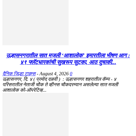
उल्हासनगरातील सात मजली ‘आशालोक’ इमारतीला भीषण आग :
४९ फ्लॅटधारकांची सुखरूप सुटका, आठ दुचाकी...
दैनिक जिल्हा टाइम्स
-
August 4, 2026
0
उल्हासनगर, दि. ४ ( प्रमोद दळवी ) : उल्हासनगर शहरातील कॅम्प - ४
परिसरातील नेताजी चौक ते व्हीनस चौकदरम्यान असलेल्या सात मजली
आशालोक को-ऑपरेटिव्ह...