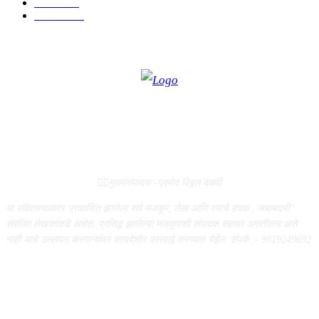
आरोग्य
194
सामाजिक
19
ABOUT US
✍🏻मुख्यसंपादक -प्रमोद विठ्ठल दळवी
या संकेतस्थळावर प्रकाशित झालेला सर्व मजकूर, लेख आणि त्याचे हक्क , जबाबदारी''
संबंधित लेखकांकडे आहेत. प्रसिद्ध झालेल्या मजकुराशी संपादक सहमत असतीलच असे
नाही याचे उल्लंघन करणाऱ्यांवर कायदेशीर कारवाई करण्यात येईल. संपर्क :- 9819249692
FOLLOW US