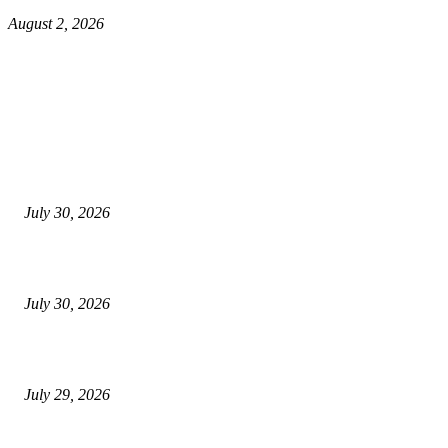
August 2, 2026
EDITOR PICKS
130 शिक्षकांच्या निलंबनाची प्रहारची मागणी, अपंगत्वाच्या दाव्याप्रकरणी 46 शिक्षकांवर क
पुणे बातम्या
July 30, 2026
मी पायउतार होण्यापूर्वी सर्व मुद्दे निकाली काढले होते: माजी डीएलटीए प्रमुख अनिल खन
July 30, 2026
होमिओपॅथी प्रॅक्टिशनर्सच्या शासनावर राज्य आज अंतिम निर्णय देऊ शकते | पुणे बातम
July 29, 2026
POPULAR POSTS