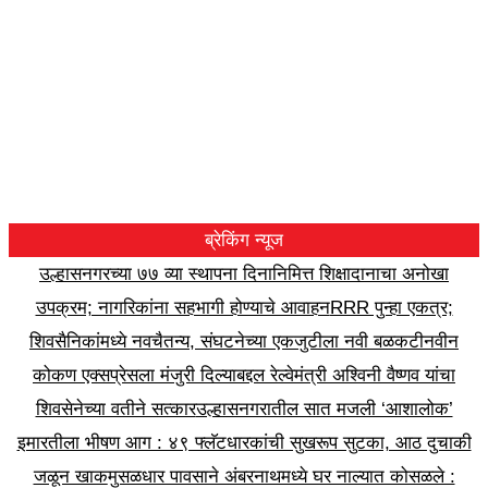
ब्रेकिंग न्यूज
उल्हासनगरच्या ७७ व्या स्थापना दिनानिमित्त शिक्षादानाचा अनोखा
उपक्रम; नागरिकांना सहभागी होण्याचे आवाहन
RRR पुन्हा एकत्र;
शिवसैनिकांमध्ये नवचैतन्य, संघटनेच्या एकजुटीला नवी बळकटी
नवीन
कोकण एक्सप्रेसला मंजुरी दिल्याबद्दल रेल्वेमंत्री अश्विनी वैष्णव यांचा
शिवसेनेच्या वतीने सत्कार
उल्हासनगरातील सात मजली ‘आशालोक’
इमारतीला भीषण आग : ४९ फ्लॅटधारकांची सुखरूप सुटका, आठ दुचाकी
जळून खाक
मुसळधार पावसाने अंबरनाथमध्ये घर नाल्यात कोसळले :