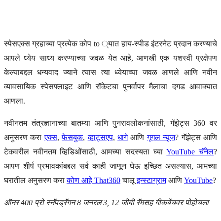
स्पेसएक्स ग्रहाच्या प्रत्येक कोप to ्यात हाय-स्पीड इंटरनेट प्रदान करण्याचे
आपले ध्येय साध्य करण्याच्या जवळ येत आहे, आणखी एक यशस्वी प्रक्षेपण
केल्याबद्दल धन्यवाद ज्याने त्यास त्या ध्येयाच्या जवळ आणले आणि नवीन
व्यावसायिक स्पेसफ्लाइट आणि रॉकेटचा पुनर्वापर मैलाचा दगड आवाक्यात
आणला.
नवीनतम तंत्रज्ञानाच्या बातम्या आणि पुनरावलोकनांसाठी, गॅझेट्स 360 वर
अनुसरण करा
एक्स
,
फेसबुक
,
व्हाट्सएप
,
धागे
आणि
गूगल न्यूज
? गॅझेट्स आणि
टेकवरील नवीनतम व्हिडिओंसाठी, आमच्या सदस्यता घ्या
YouTube चॅनेल
?
आपण शीर्ष प्रभावकांबद्दल सर्व काही जाणून घेऊ इच्छित असल्यास, आमच्या
घरातील अनुसरण करा
कोण आहे That360
चालू
इन्स्टाग्राम
आणि
YouTube
?
ऑनर 400 प्रो स्नॅपड्रॅगन 8 जनरल 3, 12 जीबी रॅमसह गीकबेंचवर पोहोचला