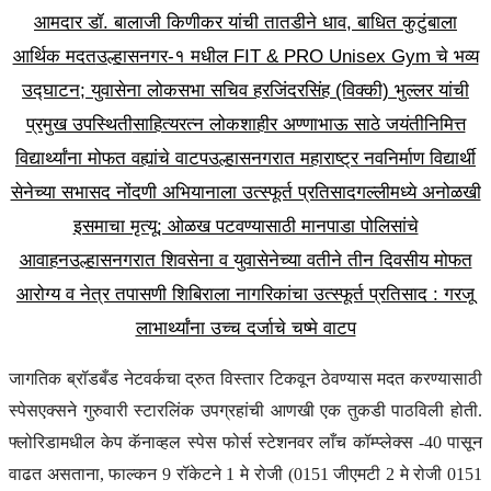
आमदार डॉ. बालाजी किणीकर यांची तातडीने धाव, बाधित कुटुंबाला
आर्थिक मदत
उल्हासनगर-१ मधील FIT & PRO Unisex Gym चे भव्य
उद्घाटन; युवासेना लोकसभा सचिव हरजिंदरसिंह (विक्की) भुल्लर यांची
प्रमुख उपस्थिती
साहित्यरत्न लोकशाहीर अण्णाभाऊ साठे जयंतीनिमित्त
विद्यार्थ्यांना मोफत वह्यांचे वाटप
उल्हासनगरात महाराष्ट्र नवनिर्माण विद्यार्थी
सेनेच्या सभासद नोंदणी अभियानाला उत्स्फूर्त प्रतिसाद
गल्लीमध्ये अनोळखी
इसमाचा मृत्यू; ओळख पटवण्यासाठी मानपाडा पोलिसांचे
आवाहन
उल्हासनगरात शिवसेना व युवासेनेच्या वतीने तीन दिवसीय मोफत
आरोग्य व नेत्र तपासणी शिबिराला नागरिकांचा उत्स्फूर्त प्रतिसाद : गरजू
लाभार्थ्यांना उच्च दर्जाचे चष्मे वाटप
जागतिक ब्रॉडबँड नेटवर्कचा द्रुत विस्तार टिकवून ठेवण्यास मदत करण्यासाठी
स्पेसएक्सने गुरुवारी स्टारलिंक उपग्रहांची आणखी एक तुकडी पाठविली होती.
फ्लोरिडामधील केप कॅनाव्हल स्पेस फोर्स स्टेशनवर लाँच कॉम्प्लेक्स -40 पासून
वाढत असताना, फाल्कन 9 रॉकेटने 1 मे रोजी (0151 जीएमटी 2 मे रोजी 0151