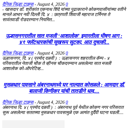
दैनिक जिल्हा टाइम्स
-
August 4, 2026
0
- खासदार डॉ. श्रीकांत एकनाथ शिंदे यांच्या पुढाकाराने कोकणवासीयांच्या वतीने
मानले आभार नवी दिल्ली दि. ४ : छत्रपती शिवाजी महाराज टर्मिनस ते
सावंतवाडी रोडदरम्यान नियमित...
उल्हासनगरातील सात मजली ‘आशालोक’ इमारतीला भीषण आग :
४९ फ्लॅटधारकांची सुखरूप सुटका, आठ दुचाकी...
दैनिक जिल्हा टाइम्स
-
August 4, 2026
0
उल्हासनगर, दि. ४ ( प्रमोद दळवी ) : उल्हासनगर शहरातील कॅम्प - ४
परिसरातील नेताजी चौक ते व्हीनस चौकदरम्यान असलेल्या सात मजली
आशालोक को-ऑपरेटिव्ह...
मुसळधार पावसाने अंबरनाथमध्ये घर नाल्यात कोसळले : आमदार डॉ.
बालाजी किणीकर यांची तातडीने धाव,...
दैनिक जिल्हा टाइम्स
-
August 4, 2026
0
अंबरनाथ दि. ४ ( प्रमोद दळवी ) : अंबरनाथ पूर्व येथील कोकण नगर परिसरात
सुरू असलेल्या सततच्या मुसळधार पावसामुळे एक अत्यंत दुर्दैवी घटना घडली....