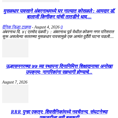
मुसळधार पावसाने अंबरनाथमध्ये घर नाल्यात कोसळले : आमदार डॉ.
बालाजी किणीकर यांची तातडीने धाव,...
दैनिक जिल्हा टाइम्स
-
August 4, 2026
0
अंबरनाथ दि. ४ ( प्रमोद दळवी ) : अंबरनाथ पूर्व येथील कोकण नगर परिसरात
सुरू असलेल्या सततच्या मुसळधार पावसामुळे एक अत्यंत दुर्दैवी घटना घडली....
उल्हासनगरच्या ७७ व्या स्थापना दिनानिमित्त शिक्षादानाचा अनोखा
उपक्रम; नागरिकांना सहभागी होण्याचे...
August 7, 2026
RRR पुन्हा एकत्र; शिवसैनिकांमध्ये नवचैतन्य, संघटनेच्या
एकजुटीला नवी बळकटी