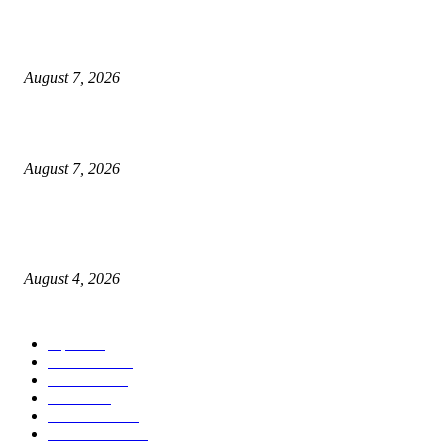
उल्हासनगरच्या ७७ व्या स्थापना दिनानिमित्त शिक्षादानाचा अनोखा उपक्रम; नागरिकांना 
होण्याचे आवाहन
August 7, 2026
RRR पुन्हा एकत्र; शिवसैनिकांमध्ये नवचैतन्य, संघटनेच्या एकजुटीला नवी बळकटी
August 7, 2026
नवीन कोकण एक्सप्रेसला मंजुरी दिल्याबद्दल रेल्वेमंत्री अश्विनी वैष्णव यांचा शिवसेनेच्या 
सत्कार
August 4, 2026
POPULAR CATEGORY
शहर
5134
देश-विदेश
2158
मनोरंजन
2149
उद्योग
2012
टेक्नॉलॉजी
1144
ताज्या बातम्या
316