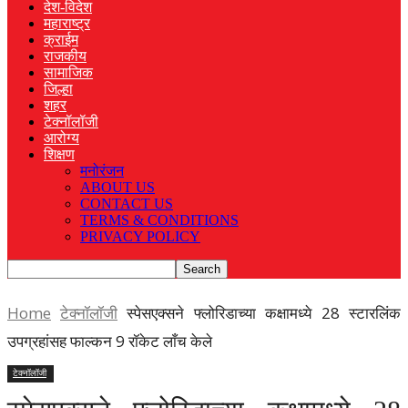
देश-विदेश
महाराष्ट्र
क्राईम
राजकीय
सामाजिक
जिल्हा
शहर
टेक्नॉलॉजी
आरोग्य
शिक्षण
मनोरंजन
ABOUT US
CONTACT US
TERMS & CONDITIONS
PRIVACY POLICY
Home
टेक्नॉलॉजी
स्पेसएक्सने फ्लोरिडाच्या कक्षामध्ये 28 स्टारलिंक
उपग्रहांसह फाल्कन 9 रॉकेट लाँच केले
टेक्नॉलॉजी