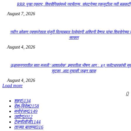
RRR पुन्हा एकत्र; शिवसैनिकांमध्ये नवचैतन्य, संघटनेच्या एकजुटीला नवी बळकटी
August 7, 2026
नवीन कोकण एक्सप्रेसला मंजुरी दिल्याबद्दल रेल्वेमंत्री अश्विनी वैष्णव यांचा शिवसेनेच्या 
सत्कार
August 4, 2026
उल्हासनगरातील सात मजली ‘आशालोक’ इमारतीला भीषण आग : ४९ फ्लॅटधारकांची सु
सुटका, आठ दुचाकी जळून खाक
August 4, 2026
Load more
0
शहर
5134
देश-विदेश
2158
मनोरंजन
2149
उद्योग
2012
टेक्नॉलॉजी
1144
ताज्या बातम्या
316