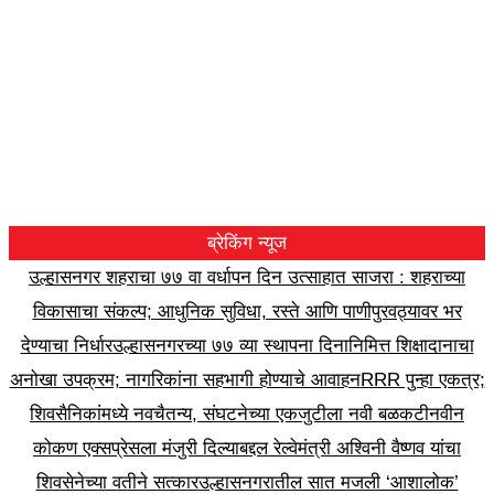
ब्रेकिंग न्यूज
उल्हासनगर शहराचा ७७ वा वर्धापन दिन उत्साहात साजरा : शहराच्या
विकासाचा संकल्प; आधुनिक सुविधा, रस्ते आणि पाणीपुरवठ्यावर भर
देण्याचा निर्धार
उल्हासनगरच्या ७७ व्या स्थापना दिनानिमित्त शिक्षादानाचा
अनोखा उपक्रम; नागरिकांना सहभागी होण्याचे आवाहन
RRR पुन्हा एकत्र;
शिवसैनिकांमध्ये नवचैतन्य, संघटनेच्या एकजुटीला नवी बळकटी
नवीन
कोकण एक्सप्रेसला मंजुरी दिल्याबद्दल रेल्वेमंत्री अश्विनी वैष्णव यांचा
शिवसेनेच्या वतीने सत्कार
उल्हासनगरातील सात मजली ‘आशालोक’