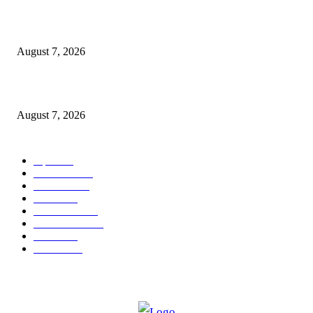
उल्हासनगरच्या ७७ व्या स्थापना दिनानिमित्त शिक्षादानाचा अनोखा उपक्रम; नागरिकांना 
होण्याचे आवाहन
August 7, 2026
RRR पुन्हा एकत्र; शिवसैनिकांमध्ये नवचैतन्य, संघटनेच्या एकजुटीला नवी बळकटी
August 7, 2026
POPULAR CATEGORY
शहर
5135
देश-विदेश
2158
मनोरंजन
2149
उद्योग
2012
टेक्नॉलॉजी
1144
ताज्या बातम्या
316
आरोग्य
194
सामाजिक
19