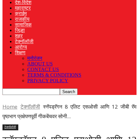
देश-विदेश
महाराष्ट्र
क्राईम
राजकीय
सामाजिक
जिल्हा
शहर
टेक्नॉलॉजी
आरोग्य
शिक्षण
मनोरंजन
ABOUT US
CONTACT US
TERMS & CONDITIONS
PRIVACY POLICY
Home
टेक्नॉलॉजी
स्नॅपड्रॅगन 8 एलिट एसओसी आणि 12 जीबी रॅम
पृष्ठभाग प्रक्षेपणपूर्वी गीकबेंचवर सोनी...
टेक्नॉलॉजी