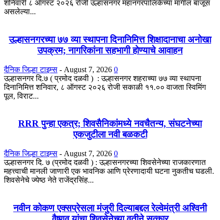
शनिवारी ८ ऑगस्ट २०२६ रोजी उल्हासनगर महानगरपालिकेच्या मागील बाजूस
असलेल्या...
उल्हासनगरच्या ७७ व्या स्थापना दिनानिमित्त शिक्षादानाचा अनोखा
उपक्रम; नागरिकांना सहभागी होण्याचे आवाहन
दैनिक जिल्हा टाइम्स
-
August 7, 2026
0
उल्हासनगर दि.७ ( प्रमोद दळवी ) : उल्हासनगर शहराच्या ७७ व्या स्थापना
दिनानिमित्त शनिवार, ८ ऑगस्ट २०२६ रोजी सकाळी ११.०० वाजता स्विमिंग
पूल, विराट...
RRR पुन्हा एकत्र; शिवसैनिकांमध्ये नवचैतन्य, संघटनेच्या
एकजुटीला नवी बळकटी
दैनिक जिल्हा टाइम्स
-
August 7, 2026
0
उल्हासनगर दि. ७ (प्रमोद दळवी ) : उल्हासनगरच्या शिवसेनेच्या राजकारणात
महत्त्वाची मानली जाणारी एक भावनिक आणि प्रेरणादायी घटना नुकतीच घडली.
शिवसेनेचे ज्येष्ठ नेते राजेंद्रसिंह...
नवीन कोकण एक्सप्रेसला मंजुरी दिल्याबद्दल रेल्वेमंत्री अश्विनी
वैष्णव यांचा शिवसेनेच्या वतीने सत्कार