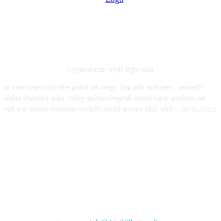
ABOUT US
✍🏻मुख्यसंपादक -प्रमोद विठ्ठल दळवी
या संकेतस्थळावर प्रकाशित झालेला सर्व मजकूर, लेख आणि त्याचे हक्क , जबाबदारी''
संबंधित लेखकांकडे आहेत. प्रसिद्ध झालेल्या मजकुराशी संपादक सहमत असतीलच असे
नाही याचे उल्लंघन करणाऱ्यांवर कायदेशीर कारवाई करण्यात येईल. संपर्क :- 9819249692
FOLLOW US