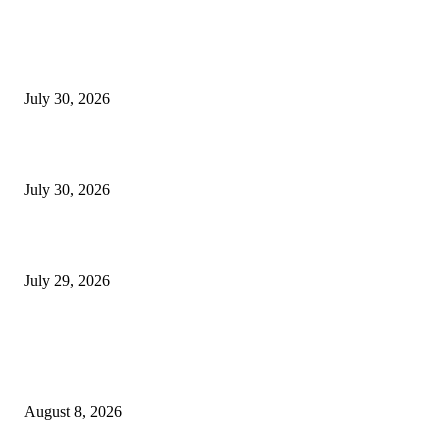
130 शिक्षकांच्या निलंबनाची प्रहारची मागणी, अपंगत्वाच्या दाव्याप्रकरणी 46 शिक्षकांवर क
पुणे बातम्या
July 30, 2026
मी पायउतार होण्यापूर्वी सर्व मुद्दे निकाली काढले होते: माजी डीएलटीए प्रमुख अनिल खन
July 30, 2026
होमिओपॅथी प्रॅक्टिशनर्सच्या शासनावर राज्य आज अंतिम निर्णय देऊ शकते | पुणे बातम्
July 29, 2026
POPULAR POSTS
उल्हासनगर शहराचा ७७ वा वर्धापन दिन उत्साहात साजरा : शहराच्या विकासाचा संकल्
आधुनिक सुविधा, रस्ते आणि पाणीपुरवठ्यावर भर देण्याचा निर्धार
August 8, 2026