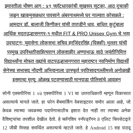
इमारतीला भीषण आग : ४९ फ्लॅटधारकांची सुखरूप सुटका, आठ दुचाकी
जळून खाक
मुसळधार पावसाने अंबरनाथमध्ये घर नाल्यात कोसळले :
आमदार डॉ. बालाजी किणीकर यांची तातडीने धाव, बाधित कुटुंबाला
आर्थिक मदत
उल्हासनगर-१ मधील FIT & PRO Unisex Gym चे भव्य
उद्घाटन; युवासेना लोकसभा सचिव हरजिंदरसिंह (विक्की) भुल्लर यांची
प्रमुख उपस्थिती
साहित्यरत्न लोकशाहीर अण्णाभाऊ साठे जयंतीनिमित्त
विद्यार्थ्यांना मोफत वह्यांचे वाटप
उल्हासनगरात महाराष्ट्र नवनिर्माण विद्यार्थी
सेनेच्या सभासद नोंदणी अभियानाला उत्स्फूर्त प्रतिसाद
गल्लीमध्ये अनोळखी
इसमाचा मृत्यू; ओळख पटवण्यासाठी मानपाडा पोलिसांचे आवाहन
सोनी एक्सपीरिया 1 vii एक्सपीरिया 1 VI चा उत्तराधिकारी म्हणून विकासात
असल्याचे मानले जाते. हा फोन बेंचमार्किंग वेबसाइटवर समोर आला आहे, जो
केवळ त्याच्या जवळच्या पदार्पणासाठीच इशारा देत नाही तर त्याच्या अनेक
वैशिष्ट्यांचा तपशील देखील देतो. हे फ्लॅगशिप स्नॅपड्रॅगन 8 एलिट चिपसेटद्वारे
12 जीबी रॅमसह समर्थित असल्याचे म्हटले जाते. हे Android 15 सह पाठवू