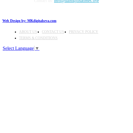
Contact us:
info@dainikjilhatimes.live
Web Design by:
MKdigitalseva.com
ABOUT US
CONTACT US
PRIVACY POLICY
TERMS & CONDITIONS
Select Language
▼