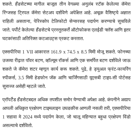
शकते. हँडसेटच्या मागील बाजूस तीन वेगळ्या अनुलंब स्टॅक केलेल्या कॅमेरा
रिंग्जसह ट्रिपल कॅमेरा सेटअप दर्शविणे अपेक्षित आहे. अचूक वैशिष्ट्ये अज्ञात
राहिली असताना, पेरिस्कोप टेलिफोटो सेन्सरसह पदार्पण करण्याचे सुचविले
जाते. पर्पोर्ट केलेल्या हँडसेटचे प्रस्तुतकर्ते ऑटोफोकस एलईडी फ्लॅश आणि इतर
घटकांसाठी अतिरिक्त कटआउट्स प्रकट करतात.
एक्सपीरिया 1 VII आकारात 161.9 x 74.5 x 8.5 मिमी मोजू शकते. फोनच्या
उजव्या रीढ़ात पॉवर बटण, व्हॉल्यूम रॉकर्स आणि एक समर्पित बटण दर्शविले जाऊ
शकते जे कॅमेरा शटर म्हणून कार्य करू शकते. पुढे, हे ड्युअल फ्रंट-फायरिंग
स्पीकर्स, 3.5 मिमी हेडफोन जॅक आणि चार्जिंगसाठी यूएसबी टाइप-सी पोर्टसह
सुसज्ज असेही म्हटले जाते.
प्रॉपर्टेड हँडसेटबद्दल अधिक तपशील समोर येण्याची अपेक्षा आहे. कंपनीने अद्याप
आपली अधिकृत प्रक्षेपण टाइमलाइन उघडकीस आणली नसली तरी, एक्सपीरिया
1 सहावा मे 2024 मध्ये पदार्पण केला, जो चालू महिन्यात बहुधा प्रक्षेपण विंडो
असल्याचे दर्शवितो.