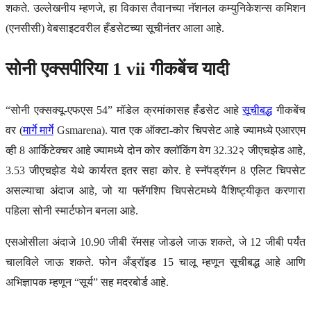
शकते. उल्लेखनीय म्हणजे, हा विकास तैवानच्या नॅशनल कम्युनिकेशन्स कमिशन
(एनसीसी) वेबसाइटवरील हँडसेटच्या सूचीनंतर आला आहे.
सोनी एक्सपीरिया 1 vii गीकबेंच यादी
“सोनी एक्सक्यू-एफएस 54” मॉडेल क्रमांकासह हँडसेट आहे
सूचीबद्ध
गीकबेंच
वर (
मार्गे मार्गे
Gsmarena). यात एक ऑक्टा-कोर चिपसेट आहे ज्यामध्ये एआरएम
व्ही 8 आर्किटेक्चर आहे ज्यामध्ये दोन कोर क्लॉकिंग वेग 32.32२ जीएचझेड आहे,
3.53 जीएचझेड येथे कार्यरत इतर सहा कोर. हे स्नॅपड्रॅगन 8 एलिट चिपसेट
असल्याचा अंदाज आहे, जो या फ्लॅगशिप चिपसेटमध्ये वैशिष्ट्यीकृत करणारा
पहिला सोनी स्मार्टफोन बनला आहे.
एसओसीला अंदाजे 10.90 जीबी रॅमसह जोडले जाऊ शकते, जे 12 जीबी पर्यंत
चालविले जाऊ शकते. फोन अँड्रॉइड 15 चालू म्हणून सूचीबद्ध आहे आणि
अभिज्ञापक म्हणून “सूर्य” सह मदरबोर्ड आहे.