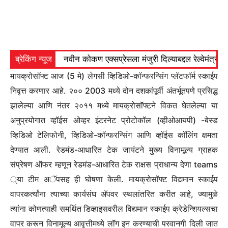
ब्रेकिंग न्यूज
नवीन कोकण एक्सप्रेसला मंजुरी दिल्याबद्दल रेल्वेमंत्री अ
मायक्रोसॉफ्ट आज (5 मे) लेगसी व्हिडिओ-कॉन्फरन्सिंग प्लॅटफॉर्म स्काईप
निवृत्त करणार आहे. २०० 2003 मध्ये दोन दशकांपूर्वी अंतर्भूतपणे प्रसिद्ध
झालेल्या आणि नंतर २०११ मध्ये मायक्रोसॉफ्टने विकत घेतलेल्या या
अनुप्रयोगात व्हॉईस ओव्हर इंटरनेट प्रोटोकॉल (व्हीओआयपी) -बेस्ड
व्हिडिओ टेलिफोनी, व्हिडिओ-कॉन्फरन्सिंग आणि व्हॉईस कॉलिंग क्षमता
देण्यात आली. रेडमंड-आधारित टेक जायंटने मुख्य विनामूल्य ग्राहक
संप्रेषण ऑफर म्हणून रेडमंड-आधारित टेक राक्षस प्राधान्य देणा teams
्या टीम अॅपसह ही घोषणा केली. मायक्रोसॉफ्ट विद्यमान स्काईप
वापरकर्त्यांना त्याच्या कार्यसंघ अ‍ॅपवर स्थलांतरित करीत आहे, ज्यामुळे
त्यांना कोणत्याही समर्थित डिव्हाइसवरील विद्यमान स्काईप क्रेडेन्शियल्सचा
वापर करून विनामूल्य आवृत्तीमध्ये लॉग इन करण्याची परवानगी दिली जात