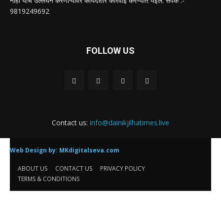
ABOUT US
✍🏻मुख्यसंपादक -प्रमोद विठ्ठल दळवी
या संकेतस्थळावर प्रकाशित झालेला सर्व मजकूर, लेख आणि त्याचे हक्क , जबाबदारी''
संबंधित लेखकांकडे आहेत. प्रसिद्ध झालेल्या मजकुराशी संपादक सहमत असतीलच असे
नाही याचे उल्लंघन करणाऱ्यांवर कायदेशीर कारवाई करण्यात येईल. संपर्क :-
9819249692
FOLLOW US