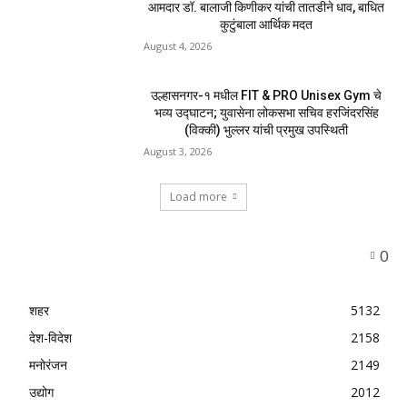
MOST POPULAR
नवीन कोकण एक्सप्रेसला मंजुरी दिल्याबद्दल रेल्वेमंत्री
अश्विनी वैष्णव यांचा शिवसेनेच्या वतीने सत्कार
August 4, 2026
उल्हासनगरातील सात मजली ‘आशालोक’ इमारतीला भीषण
आग : ४९ फ्लॅटधारकांची सुखरूप सुटका, आठ दुचाकी
जळून खाक
August 4, 2026
मुसळधार पावसाने अंबरनाथमध्ये घर नाल्यात कोसळले :
आमदार डॉ. बालाजी किणीकर यांची तातडीने धाव, बाधित
कुटुंबाला आर्थिक मदत
August 4, 2026
उल्हासनगर-१ मधील FIT & PRO Unisex Gym चे
भव्य उद्घाटन; युवासेना लोकसभा सचिव हरजिंदरसिंह