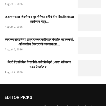
उल्हासनगर-१ मधील FIT & PRO Unisex Gym चे भव्य
उद्घाटन; युवासेना...
August 3, 2026
साहित्यरत्न लोकशाहीर अण्णाभाऊ साठे जयंतीनिमित्त
विद्यार्थ्यांना मोफत वह्यांचे वाटप
August 3, 2026
उल्हासनगरात महाराष्ट्र नवनिर्माण विद्यार्थी सेनेच्या सभासद
नोंदणी अभियानाला उत्स्फूर्त प्रतिसाद
August 3, 2026
गल्लीमध्ये अनोळखी इसमाचा मृत्यू; ओळख पटवण्यासाठी
मानपाडा पोलिसांचे आवाहन
August 3, 2026
उल्हासनगरात शिवसेना व युवासेनेच्या वतीने तीन दिवसीय मोफत
आरोग्य व नेत्र...
August 2, 2026