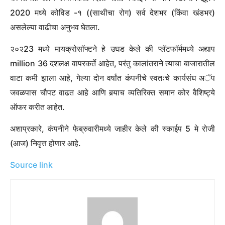
ऑफर केली जाणार नाहीत.
स्काईप बंद का आहे
स्काईप 2003 मध्ये लाँच करण्यात आला आणि लवकरच जगातील सर्वात
लोकप्रिय व्हीओआयपी-आधारित व्हिडिओ टेलिफोनी आणि व्हिडिओ-
कॉन्फरन्सिंग प्लॅटफॉर्मपैकी एक बनला. त्याच्या अत्यंत यशामुळे अखेरीस
मायक्रोसॉफ्टने २०११ मध्ये .5..5 अब्ज डॉलर्स (अंदाजे ०.71१ लाख
कोटी रुपये) कंपनी ताब्यात घेतली. तथापि, वेळेसह, व्हॉट्सअ‍ॅप आणि झूम
सारख्या इतर सोशल मीडिया प्लॅटफॉर्मचा उदय झाला, ज्यामुळे अधिक
कार्यक्षमता आणि लवचिकता दिली गेली. स्काईपच्या मागे पडल्याने झूमने
2020 मध्ये कोविड -१ ((साथीचा रोग) सर्व देशभर (किंवा खंडभर)
असलेल्या वाढीचा अनुभव घेतला.
२०२23 मध्ये मायक्रोसॉफ्टने हे उघड केले की प्लॅटफॉर्ममध्ये अद्याप
million 36 दशलक्ष वापरकर्ते आहेत, परंतु कालांतराने त्याचा बाजारातील