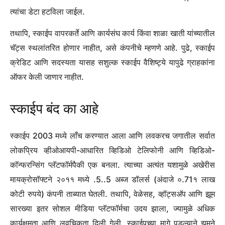
स्काईप क्रेडेन्शियल्ससह लॉग इन करा.
ऑफसेटमधून स्वयंचलितपणे उपलब्ध असलेल्या सर्व स्काईप चॅट्स
आणि संपर्कांसह कार्यसंघ वापरण्यास प्रारंभ करा.
स्काईप फेजिंगसह, विद्यमान वापरकर्ते कोणत्याही समर्थित डिव्हाइसवर त्यांचे
विद्यमान क्रेडेन्शियल्स वापरुन मायक्रोसॉफ्ट टीमच्या विनामूल्य आवृत्तीमध्ये
लॉग इन करण्यास सक्षम असतील. नवीन प्लॅटफॉर्मवर गप्पा आणि संपर्कांसह
स्काईप डेटा स्वयंचलितपणे हस्तांतरित करून हे स्थलांतर प्रक्रिया सुलभ
करीत आहे. त्यांना स्काईप अॅपमध्ये एक सूचना देखील प्राप्त होईल
ज्यायोगे त्यांना डेटा माइग्रेशनसाठी कारवाई करण्यास प्रवृत्त केले जाईल.
वापरकर्त्यांकडे असे करण्यासाठी जानेवारी 2026 पर्यंत आहे, त्यानंतर
त्यांचा डेटा हटविला जाईल.
तथापि, स्काईप वापरकर्ते आणि कार्यसंघ कार्य किंवा शाळा खाती यांच्यातील
चॅट्स स्थलांतरित होणार नाहीत, असे कंपनीचे म्हणणे आहे. पुढे, स्काईप
क्रेडिट आणि सदस्यता यासह सशुल्क स्काईप वैशिष्ट्ये यापुढे ग्राहकांना