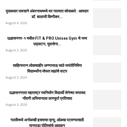
August 2, 2026
मैत्री दिनानिमित्त निसर्गाशी अनोखी मैत्री ; आशा सेविकांना
१०० रेनकोट व...
August 2, 2026
नवीन कोकण एक्सप्रेसला मंजुरी दिल्याबद्दल रेल्वेमंत्री अश्विनी
वैष्णव यांचा शिवसेनेच्या वतीने...
August 4, 2026
उल्हासनगरातील सात मजली ‘आशालोक’ इमारतीला भीषण आग
: ४९ फ्लॅटधारकांची सुखरूप...
August 4, 2026
मुसळधार पावसाने अंबरनाथमध्ये घर नाल्यात कोसळले : आमदार
डॉ. बालाजी किणीकर...
August 4, 2026