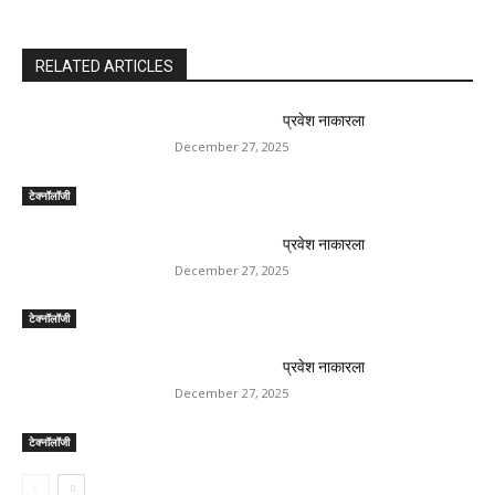
Post Views:
128
Previous article
Next article
सामग्री निर्मात्याने स्विगी डिलिव्हरी
दर आठवड्यात तीन वेळा डायलिसिस
पार्टनरद्वारे देय घोटाळा आरोप केला
घेत असताना प्रभसीम्रन सिंग यांचे
आहे, कंपनी प्रतिसाद देते
वडील फक्त जेव्हा मुलगा खेळतात
तेव्हाच हसतात
RELATED ARTICLES
प्रवेश नाकारला