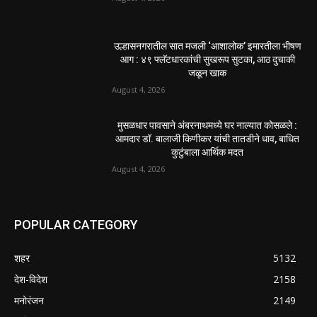
डीएलटीए प्रमुख अनिल खन्ना
July 30, 2026
होमिओपॅथी प्रॅक्टिशनर्सच्या शासनावर राज्य आज अंतिम
निर्णय देऊ शकते | पुणे बातम्या
July 29, 2026
POPULAR POSTS
नवीन कोकण एक्सप्रेसला मंजुरी दिल्याबद्दल रेल्वेमंत्री
अश्विनी वैष्णव यांचा शिवसेनेच्या वतीने सत्कार
August 4, 2026
उल्हासनगरातील सात मजली ‘आशालोक’ इमारतीला भीषण
आग : ४९ फ्लॅटधारकांची सुखरूप सुटका, आठ दुचाकी
जळून खाक
August 4, 2026