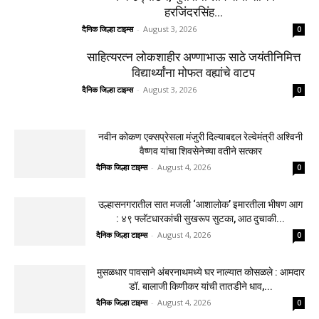
अश्विनी वैष्णव यांचा शिवसेनेच्या वतीने सत्कार
दैनिक जिल्हा टाइम्स
-
August 4, 2026
0
उल्हासनगरातील सात मजली ‘आशालोक’ इमारतीला
भीषण आग : ४९ फ्लॅटधारकांची सुखरूप सुटका, आठ
दुचाकी...
दैनिक जिल्हा टाइम्स
-
August 4, 2026
0
मुसळधार पावसाने अंबरनाथमध्ये घर नाल्यात कोसळले :
आमदार डॉ. बालाजी किणीकर यांची तातडीने धाव,...
दैनिक जिल्हा टाइम्स
-
August 4, 2026
0
उल्हासनगर-१ मधील FIT & PRO Unisex Gym चे
भव्य उद्घाटन; युवासेना लोकसभा सचिव
हरजिंदरसिंह...
दैनिक जिल्हा टाइम्स
-
August 3, 2026
0
साहित्यरत्न लोकशाहीर अण्णाभाऊ साठे जयंतीनिमित्त
विद्यार्थ्यांना मोफत वह्यांचे वाटप
दैनिक जिल्हा टाइम्स
-
August 3, 2026
0