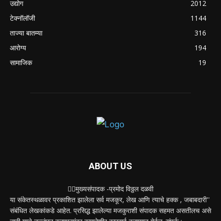
मुसळधार पावसाने अंबरनाथमध्ये घर नाल्यात कोसळले :
आमदार डॉ. बालाजी किणीकर यांची तातडीने धाव, बाधित
कुटुंबाला आर्थिक मदत
August 4, 2026
POPULAR CATEGORY
शहर
5132
देश-विदेश
2158
मनोरंजन
2149
उद्योग
2012
टेक्नॉलॉजी
1144
ताज्या बातम्या
316
आरोग्य
194
सामाजिक
19