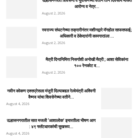
साहित्यरत्न लोकशाहीर अण्णाभाऊ साठे जयंतीनिमित्त
विद्यार्थ्यांना मोफत वह्यांचे वाटप
August 3, 2026
उल्हासनगरात महाराष्ट्र नवनिर्माण विद्यार्थी सेनेच्या सभासद
नोंदणी अभियानाला उत्स्फूर्त प्रतिसाद
August 3, 2026
गल्लीमध्ये अनोळखी इसमाचा मृत्यू; ओळख पटवण्यासाठी
मानपाडा पोलिसांचे आवाहन
August 3, 2026
उल्हासनगरात शिवसेना व युवासेनेच्या वतीने तीन दिवसीय मोफत
आरोग्य व नेत्र...
August 2, 2026
स्वराज्य संघटनेच्या तक्रारीनंतर मशीनद्वारे मॅनहोल साफसफाई;
अधिकारी व ठेकेदारांनी कामगाराlला ...