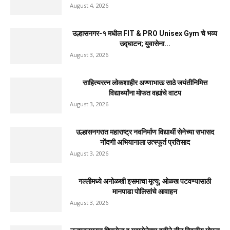
विद्यार्थ्यांना मोफत वह्यांचे वाटप
दैनिक जिल्हा टाइम्स
-
August 3, 2026
0
नवीन कोकण एक्सप्रेसला मंजुरी दिल्याबद्दल रेल्वेमंत्री अश्विनी
वैष्णव यांचा शिवसेनेच्या वतीने...
August 4, 2026
उल्हासनगरातील सात मजली ‘आशालोक’ इमारतीला भीषण आग
: ४९ फ्लॅटधारकांची सुखरूप...
August 4, 2026
मुसळधार पावसाने अंबरनाथमध्ये घर नाल्यात कोसळले : आमदार
डॉ. बालाजी किणीकर...
August 4, 2026
उल्हासनगर-१ मधील FIT & PRO Unisex Gym चे भव्य
उद्घाटन; युवासेना...
August 3, 2026