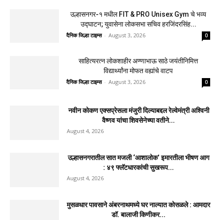
नवीन कोकण एक्सप्रेसला मंजुरी दिल्याबद्दल रेल्वेमंत्री अश्विनी
वैष्णव यांचा शिवसेनेच्या वतीने सत्कार
दैनिक जिल्हा टाइम्स
-
August 4, 2026
0
उल्हासनगरातील सात मजली ‘आशालोक’ इमारतीला भीषण आग
: ४९ फ्लॅटधारकांची सुखरूप सुटका, आठ दुचाकी...
दैनिक जिल्हा टाइम्स
-
August 4, 2026
0
मुसळधार पावसाने अंबरनाथमध्ये घर नाल्यात कोसळले : आमदार
डॉ. बालाजी किणीकर यांची तातडीने धाव,...
दैनिक जिल्हा टाइम्स
-
August 4, 2026
0
उल्हासनगर-१ मधील FIT & PRO Unisex Gym चे भव्य
उद्घाटन; युवासेना लोकसभा सचिव हरजिंदरसिंह...
दैनिक जिल्हा टाइम्स
-
August 3, 2026
0
साहित्यरत्न लोकशाहीर अण्णाभाऊ साठे जयंतीनिमित्त