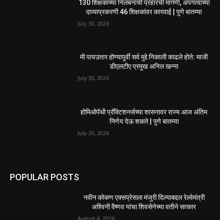
स्वराज्य संघटनेच्या तक्रारीनंतर मशीनद्वारे मॅनहोल साफसफाई;
अधिकारी व ठेकेदारांनी कामगाराlला ...
August 2, 2026
मैत्री दिनानिमित्त निसर्गाशी अनोखी मैत्री ; आशा सेविकांना
१०० रेनकोट व...
August 2, 2026
EDITOR PICKS
130 शिक्षकांच्या निलंबनाची प्रहारची मागणी, अपंगत्वाच्या
दाव्याप्रकरणी 46 शिक्षकांवर कारवाई | पुणे बातम्या
July 30, 2026
मी पायउतार होण्यापूर्वी सर्व मुद्दे निकाली काढले होते: माजी