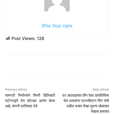
वाटा कमी झाला आहे, गेल्या दोन वर्षांत कंपनीचे स्वतःचे कार्यसंघ अॅप
जवळपास चौपट वाढत आहे आणि बर्‍याच व्यतिरिक्त समान कोर वैशिष्ट्ये
ऑफर करीत आहेत.
अशाप्रकारे, कंपनीने फेब्रुवारीमध्ये जाहीर केले की स्काईप 5 मे रोजी
(आज) निवृत्त होणार आहे.
Source link
दैनिक जिल्हा टाइम्स