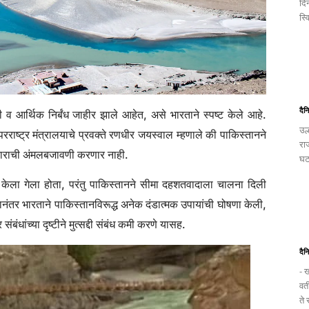
दि
स्व
दैन
दी व आर्थिक निर्बंध जाहीर झाले आहेत, असे भारताने स्पष्ट केले आहे.
उल
 परराष्ट्र मंत्रालयाचे प्रवक्ते रणधीर जयस्वाल म्हणाले की पाकिस्तानने
रा
 कराराची अंमलबजावणी करणार नाही.
घटन
ाने केला गेला होता, परंतु पाकिस्तानने सीमा दहशतवादाला चालना दिली
ानंतर भारताने पाकिस्तानविरूद्ध अनेक दंडात्मक उपायांची घोषणा केली,
बंधांच्या दृष्टीने मुत्सद्दी संबंध कमी करणे यासह.
दैन
- ख
वत
ते