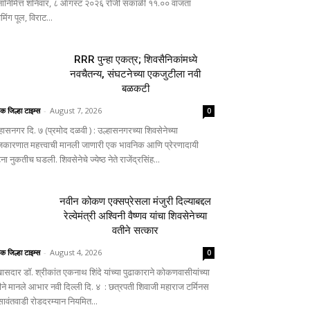
नानिमित्त शनिवार, ८ ऑगस्ट २०२६ रोजी सकाळी ११.०० वाजता
िमिंग पूल, विराट...
RRR पुन्हा एकत्र; शिवसैनिकांमध्ये
नवचैतन्य, संघटनेच्या एकजुटीला नवी
बळकटी
िक जिल्हा टाइम्स
-
August 7, 2026
0
्हासनगर दि. ७ (प्रमोद दळवी ) : उल्हासनगरच्या शिवसेनेच्या
जकारणात महत्त्वाची मानली जाणारी एक भावनिक आणि प्रेरणादायी
ा नुकतीच घडली. शिवसेनेचे ज्येष्ठ नेते राजेंद्रसिंह...
नवीन कोकण एक्सप्रेसला मंजुरी दिल्याबद्दल
रेल्वेमंत्री अश्विनी वैष्णव यांचा शिवसेनेच्या
वतीने सत्कार
िक जिल्हा टाइम्स
-
August 4, 2026
0
ासदार डॉ. श्रीकांत एकनाथ शिंदे यांच्या पुढाकाराने कोकणवासीयांच्या
ीने मानले आभार नवी दिल्ली दि. ४ : छत्रपती शिवाजी महाराज टर्मिनस
 सावंतवाडी रोडदरम्यान नियमित...