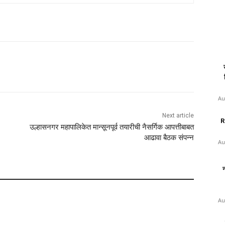
Au
Next article
RR
उल्हासनगर महापालिकेत मान्सूनपूर्व तयारीची नैसर्गिक आपत्तीबाबत
आढावा बैठक संपन्न
Au
न
Au