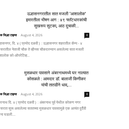
उल्हासनगरातील सात मजली ‘आशालोक’
इमारतीला भीषण आग : ४९ फ्लॅटधारकांची
सुखरूप सुटका, आठ दुचाकी...
िक जिल्हा टाइम्स
-
August 4, 2026
0
्हासनगर, दि. ४ ( प्रमोद दळवी ) : उल्हासनगर शहरातील कॅम्प - ४
िसरातील नेताजी चौक ते व्हीनस चौकदरम्यान असलेल्या सात मजली
ालोक को-ऑपरेटिव्ह...
मुसळधार पावसाने अंबरनाथमध्ये घर नाल्यात
कोसळले : आमदार डॉ. बालाजी किणीकर
यांची तातडीने धाव,...
िक जिल्हा टाइम्स
-
August 4, 2026
0
बरनाथ दि. ४ ( प्रमोद दळवी ) : अंबरनाथ पूर्व येथील कोकण नगर
िसरात सुरू असलेल्या सततच्या मुसळधार पावसामुळे एक अत्यंत दुर्दैवी
ना घडली....