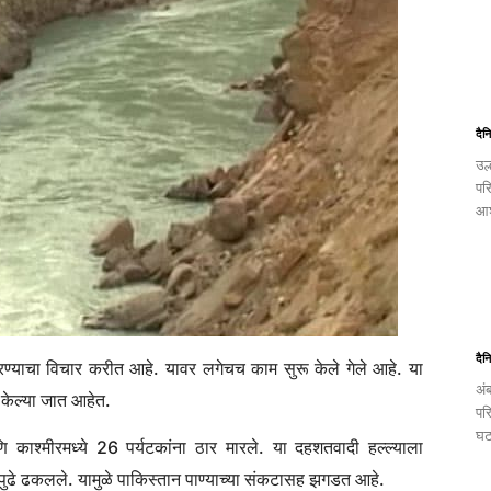
दैन
उल
पर
आश
दैन
करण्याचा विचार करीत आहे. यावर लगेचच काम सुरू केले गेले आहे. या
अं
 केल्या जात आहेत.
पर
घट
ि काश्मीरमध्ये 26 पर्यटकांना ठार मारले. या दहशतवादी हल्ल्याला
 पुढे ढकलले. यामुळे पाकिस्तान पाण्याच्या संकटासह झगडत आहे.