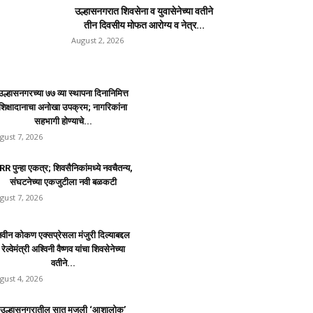
उल्हासनगरात शिवसेना व युवासेनेच्या वतीने
तीन दिवसीय मोफत आरोग्य व नेत्र...
August 2, 2026
उल्हासनगरच्या ७७ व्या स्थापना दिनानिमित्त
शिक्षादानाचा अनोखा उपक्रम; नागरिकांना
सहभागी होण्याचे...
gust 7, 2026
R पुन्हा एकत्र; शिवसैनिकांमध्ये नवचैतन्य,
संघटनेच्या एकजुटीला नवी बळकटी
gust 7, 2026
वीन कोकण एक्सप्रेसला मंजुरी दिल्याबद्दल
रेल्वेमंत्री अश्विनी वैष्णव यांचा शिवसेनेच्या
वतीने...
gust 4, 2026
उल्हासनगरातील सात मजली ‘आशालोक’