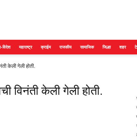
DAINIK
श-विदेश
महाराष्ट्र
क्राईम
राजकीय
सामाजिक
जिल्हा
शहर
ट
नंती केली गेली होती.
JILHA
ाची विनंती केली गेली होती.
TIMES