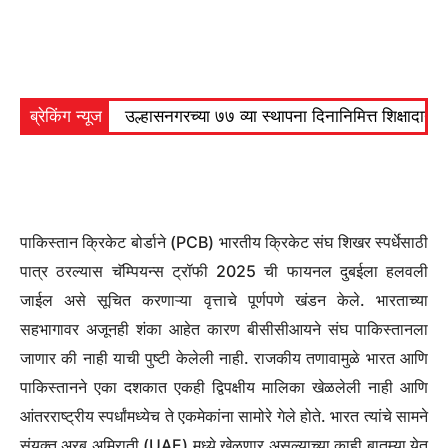
ब्रेकिंग न्यूज
उल्हासनगरच्या ७७ व्या स्थापना दिनानिमित्त शिक्षादा
पाकिस्तान क्रिकेट बोर्डाने (PCB) भारतीय क्रिकेट संघ शिखर स्पर्धेसाठी
पात्र ठरल्यास चॅम्पियन्स ट्रॉफी 2025 ची फायनल दुबईला हलवली
जाईल असे सूचित करणाऱ्या वृत्ताचे पूर्णपणे खंडन केले. भारताच्या
सहभागावर अजूनही शंका आहेत कारण बीसीसीआयने संघ पाकिस्तानला
जाणार की नाही याची पुष्टी केलेली नाही. राजकीय तणावामुळे भारत आणि
पाकिस्तानने एका दशकात एकही द्विपक्षीय मालिका खेळलेली नाही आणि
आंतरराष्ट्रीय स्पर्धांमध्येच ते एकमेकांना सामोरे गेले होते. भारत त्यांचे सामने
संयुक्त अरब अमिराती (UAE) मध्ये खेळणार असल्याच्या काही बातम्या येत