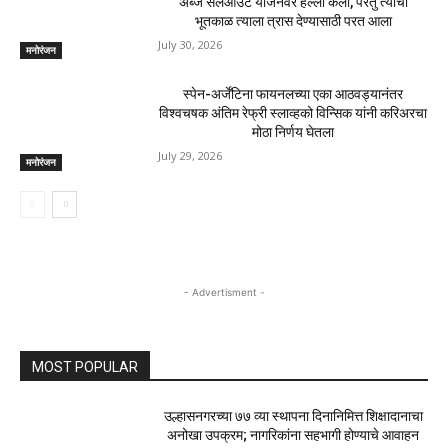
अब्ज सेलआउट योजनेवर हल्ला केला, परंतु त्याचा
भूतकाळ त्याला त्रास देण्यासाठी परत आला
July 30, 2026
मनोरंजन
स्पेन-अर्जेंटिना फायनलच्या एका आठवड्यानंतर
विश्वचषक अंतिम रेफ्री स्लाव्हको विन्सिक यांनी करिअरचा
मोठा निर्णय घेतला
July 29, 2026
मनोरंजन
- Advertisment -
MOST POPULAR
उल्हासनगरच्या ७७ व्या स्थापना दिनानिमित्त शिक्षादानाचा
अनोखा उपक्रम; नागरिकांना सहभागी होण्याचे आवाहन