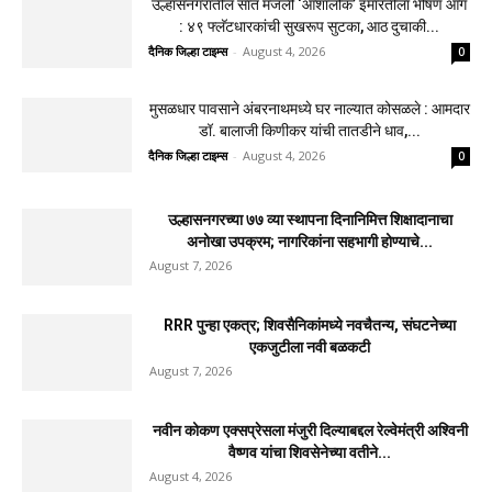
उल्हासनगरातील सात मजली ‘आशालोक’ इमारतीला भीषण आग
: ४९ फ्लॅटधारकांची सुखरूप सुटका, आठ दुचाकी...
दैनिक जिल्हा टाइम्स
-
August 4, 2026
0
मुसळधार पावसाने अंबरनाथमध्ये घर नाल्यात कोसळले : आमदार
डॉ. बालाजी किणीकर यांची तातडीने धाव,...
दैनिक जिल्हा टाइम्स
-
August 4, 2026
0
उल्हासनगरच्या ७७ व्या स्थापना दिनानिमित्त शिक्षादानाचा
अनोखा उपक्रम; नागरिकांना सहभागी होण्याचे...
August 7, 2026
RRR पुन्हा एकत्र; शिवसैनिकांमध्ये नवचैतन्य, संघटनेच्या
एकजुटीला नवी बळकटी
August 7, 2026
नवीन कोकण एक्सप्रेसला मंजुरी दिल्याबद्दल रेल्वेमंत्री अश्विनी
वैष्णव यांचा शिवसेनेच्या वतीने...
August 4, 2026