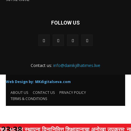
FOLLOW US
Contact us:
info@dainikjilhatimes.live
Web Design by:
MKdigitalseva.com
ABOUT US
CONTACT US
PRIVACY POLICY
TERMS & CONDITIONS
23:38
्या स्थापना दिनानिमित्त शिक्षादानाचा अनोखा उपक्रम; नागरिकांन