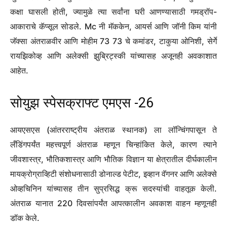
कक्षा घासली होती, ज्यामुळे त्या सर्वांना घरी आणण्यासाठी गमड्रॉप-
आकाराचे कॅप्सूल सोडले. Mc नी मॅककेन, आयर्स आणि जॉनी किम यांनी
जॅक्सा अंतराळवीर आणि मोहीम 73 73 चे कमांडर, टाकुया ओनिशी, सेर्गे
रायझिकोव्ह आणि अलेक्सी झुब्रिट्स्की यांच्यासह अजूनही अवकाशात
आहेत.
सोयुझ स्पेसक्राफ्ट एमएस -26
आयएसएस (आंतरराष्ट्रीय अंतराळ स्थानक) ला लॉन्चिंगपासून ते
लँडिंगपर्यंत महत्त्वपूर्ण अंतराळ म्हणून चिन्हांकित केले, कारण त्याने
जीवशास्त्र, भौतिकशास्त्र आणि भौतिक विज्ञान या क्षेत्रातील दीर्घकालीन
मायक्रोग्राव्हिटी संशोधनासाठी डोनाल्ड पेटीट, इव्हान वॅगनर आणि अलेक्से
ओव्हचिनिन यांच्यासह तीन सुप्रसिद्ध क्रू सदस्यांची वाहतूक केली.
अंतराळ यानात 220 दिवसांपर्यंत आपत्कालीन अवकाश वाहन म्हणूनही
डॉक केले.