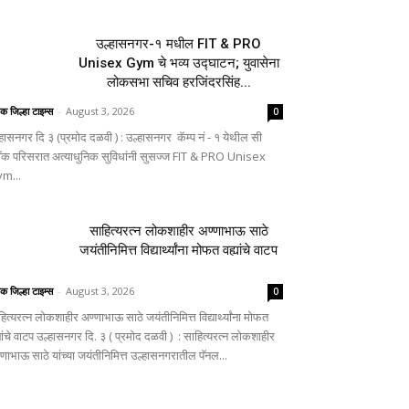
उल्हासनगर-१ मधील FIT & PRO
Unisex Gym चे भव्य उद्घाटन; युवासेना
लोकसभा सचिव हरजिंदरसिंह...
िक जिल्हा टाइम्स
-
August 3, 2026
0
्हासनगर दि ३ (प्रमोद दळवी ) : उल्हासनगर कॅम्प नं - १ येथील सी
लॉक परिसरात अत्याधुनिक सुविधांनी सुसज्ज FIT & PRO Unisex
m...
साहित्यरत्न लोकशाहीर अण्णाभाऊ साठे
जयंतीनिमित्त विद्यार्थ्यांना मोफत वह्यांचे वाटप
िक जिल्हा टाइम्स
-
August 3, 2026
0
ित्यरत्न लोकशाहीर अण्णाभाऊ साठे जयंतीनिमित्त विद्यार्थ्यांना मोफत
यांचे वाटप उल्हासनगर दि. ३ ( प्रमोद दळवी ) : साहित्यरत्न लोकशाहीर
्णाभाऊ साठे यांच्या जयंतीनिमित्त उल्हासनगरातील पॅनल...