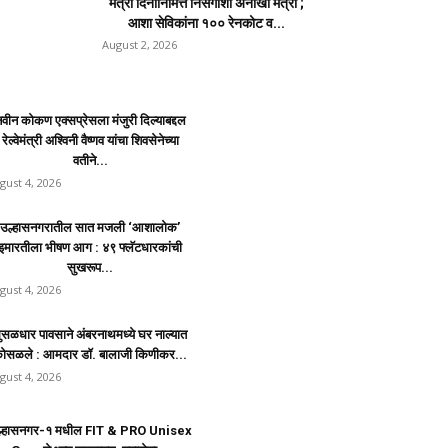
मैत्री दिनानिमित्त निसर्गाशी अनोखी मैत्री ;
आशा सेविकांना १०० रेनकोट व...
August 2, 2026
वीन कोकण एक्सप्रेसला मंजुरी दिल्याबद्दल
रेल्वेमंत्री अश्विनी वैष्णव यांचा शिवसेनेच्या
वतीने...
gust 4, 2026
उल्हासनगरातील सात मजली ‘आशालोक’
इमारतीला भीषण आग : ४९ फ्लॅटधारकांची
सुखरूप...
gust 4, 2026
ुसळधार पावसाने अंबरनाथमध्ये घर नाल्यात
ोसळले : आमदार डॉ. बालाजी किणीकर...
gust 4, 2026
ल्हासनगर-१ मधील FIT & PRO Unisex