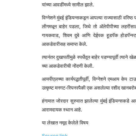
यांच्या आवडींमध्ये सामील झाले.
विग्नेशने मुंबई इंडियन्सकडून आपल्या राज्यासाठी वरिष्
लीगमधून बाहेर पडला, जिथे तो अ‍ॅलेपीपीच्या लहर
गायकवाड, शिवम दुबे आणि देईपक हूडपॅक होडपॅन्स्ट च
आकडेवारीसह समाप्त केले.
त्यानंतर दुखापतीमुळे स्पर्धेतून बाहेर पडण्यापूर्वी त्या
च्या आकडेवारीची नोंदणी केली.
आयपीएलच्या कार्यपद्धतीपूर्वी, विग्नेशने एमआय केप
उत्कृष्ट मनगट-स्पिनरपैकी एक असलेल्या रशीद खानबरोबर 
हंगामात जोरदार सुरुवात झालेल्या मुंबई इंडियन्सकडे आ
आरामदायक स्थान आहे.
या लेखात नमूद केलेले विषय
Source link