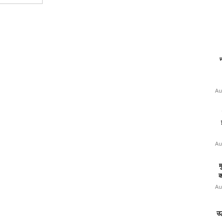
न
Au
Au
म
क
Au
उ