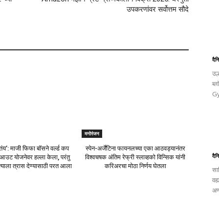
उपकरणांवर सर्वोत्तम सौदे
दैन
उल
ब्
Gy
मनोरंजन
ंय’: माजी फिफा बॉसने वर्ल्ड कप
स्पेन-अर्जेंटिना फायनलच्या एका आठवड्यानंतर
दैन
उट योजनेवर हल्ला केला, परंतु
विश्वचषक अंतिम रेफ्री स्लाव्हको विन्सिक यांनी
त्याला त्रास देण्यासाठी परत आला
करिअरचा मोठा निर्णय घेतला
साह
वह्
अण