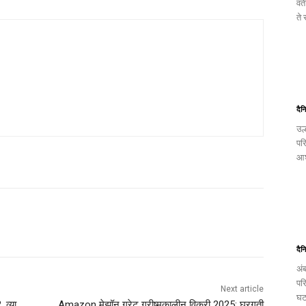
वत
ते
दैन
उल
पर
आश
दैन
अं
पर
Next article
घट
 व्या
Amazon मेझॉन ग्रेट ग्रीष्मकालीन विक्री 2025: घरगुती