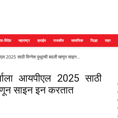
DAINIK
ेश-विदेश
महाराष्ट्र
क्राईम
राजकीय
सामाजिक
जिल्हा
शहर
पीएल 2025 साठी विग्नेश पुथूरची बदली म्हणून साइन...
JILHA
शर्माला आयपीएल 2025 साठी
म्हणून साइन इन करतात
TIMES