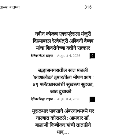
ताज्या बातम्या
316
नवीन कोकण एक्सप्रेसला मंजुरी
दिल्याबद्दल रेल्वेमंत्री अश्विनी वैष्णव
यांचा शिवसेनेच्या वतीने सत्कार
दैनिक जिल्हा टाइम्स
-
August 4, 2026
0
उल्हासनगरातील सात मजली
‘आशालोक’ इमारतीला भीषण आग :
४९ फ्लॅटधारकांची सुखरूप सुटका,
आठ दुचाकी...
दैनिक जिल्हा टाइम्स
-
August 4, 2026
0
मुसळधार पावसाने अंबरनाथमध्ये घर
नाल्यात कोसळले : आमदार डॉ.
बालाजी किणीकर यांची तातडीने
धाव,...