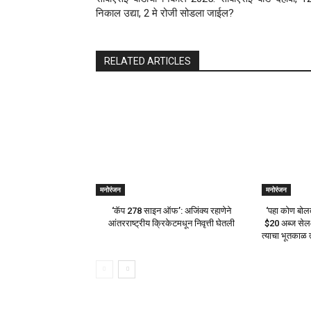
निकाल उद्या, 2 मे रोजी सोडला जाईल?
RELATED ARTICLES
मनोरंजन
मनोरंजन
‘कॅप 278 साइन ऑफ’: अजिंक्य रहाणेने
‘पहा कोण बोलत
आंतरराष्ट्रीय क्रिकेटमधून निवृत्ती घेतली
$20 अब्ज सेलआ
त्याचा भूतकाळ 