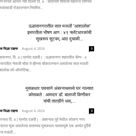
ीने मानले आभार नवी दिल्ली दि. ४ : छत्रपती शिवाजी महाराज टर्मिनस
 सावंतवाडी रोडदरम्यान नियमित...
उल्हासनगरातील सात मजली ‘आशालोक’
इमारतीला भीषण आग : ४९ फ्लॅटधारकांची
सुखरूप सुटका, आठ दुचाकी...
िक जिल्हा टाइम्स
-
August 4, 2026
0
्हासनगर, दि. ४ ( प्रमोद दळवी ) : उल्हासनगर शहरातील कॅम्प - ४
िसरातील नेताजी चौक ते व्हीनस चौकदरम्यान असलेल्या सात मजली
ालोक को-ऑपरेटिव्ह...
मुसळधार पावसाने अंबरनाथमध्ये घर नाल्यात
कोसळले : आमदार डॉ. बालाजी किणीकर
यांची तातडीने धाव,...
िक जिल्हा टाइम्स
-
August 4, 2026
0
बरनाथ दि. ४ ( प्रमोद दळवी ) : अंबरनाथ पूर्व येथील कोकण नगर
िसरात सुरू असलेल्या सततच्या मुसळधार पावसामुळे एक अत्यंत दुर्दैवी
ना घडली....