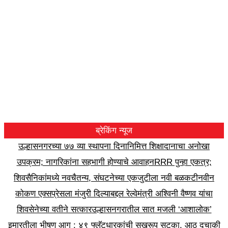
ब्रेकिंग न्यूज
उल्हासनगरच्या ७७ व्या स्थापना दिनानिमित्त शिक्षादानाचा अनोखा
उपक्रम; नागरिकांना सहभागी होण्याचे आवाहन
RRR पुन्हा एकत्र;
शिवसैनिकांमध्ये नवचैतन्य, संघटनेच्या एकजुटीला नवी बळकटी
नवीन
कोकण एक्सप्रेसला मंजुरी दिल्याबद्दल रेल्वेमंत्री अश्विनी वैष्णव यांचा
शिवसेनेच्या वतीने सत्कार
उल्हासनगरातील सात मजली ‘आशालोक’
इमारतीला भीषण आग : ४९ फ्लॅटधारकांची सुखरूप सुटका, आठ दुचाकी