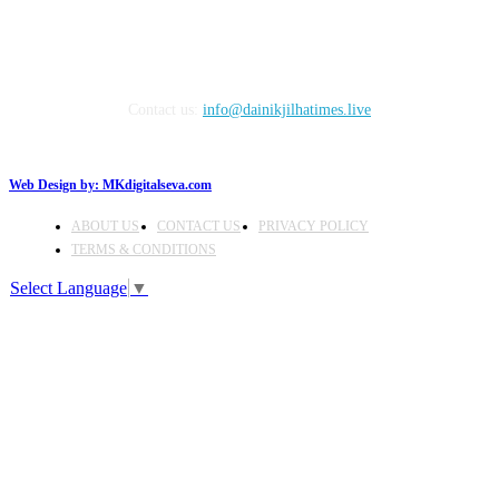
Contact us:
info@dainikjilhatimes.live
Web Design by:
MKdigitalseva.com
ABOUT US
CONTACT US
PRIVACY POLICY
TERMS & CONDITIONS
Select Language
▼