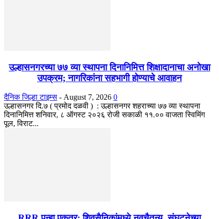
उल्हासनगरच्या ७७ व्या स्थापना दिनानिमित्त शिक्षादानाचा अनोखा
उपक्रम; नागरिकांना सहभागी होण्याचे आवाहन
दैनिक जिल्हा टाइम्स
-
August 7, 2026
0
उल्हासनगर दि.७ ( प्रमोद दळवी ) : उल्हासनगर शहराच्या ७७ व्या स्थापना
दिनानिमित्त शनिवार, ८ ऑगस्ट २०२६ रोजी सकाळी ११.०० वाजता स्विमिंग
पूल, विराट...
RRR पुन्हा एकत्र; शिवसैनिकांमध्ये नवचैतन्य, संघटनेच्या