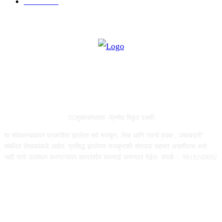
सामाजिक
19
ABOUT US
✍🏻मुख्यसंपादक -प्रमोद विठ्ठल दळवी
या संकेतस्थळावर प्रकाशित झालेला सर्व मजकूर, लेख आणि त्याचे हक्क , जबाबदारी''
संबंधित लेखकांकडे आहेत. प्रसिद्ध झालेल्या मजकुराशी संपादक सहमत असतीलच असे
नाही याचे उल्लंघन करणाऱ्यांवर कायदेशीर कारवाई करण्यात येईल. संपर्क :- 9819249692
FOLLOW US