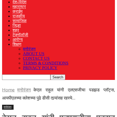
देश-विदेश
महाराष्ट्र
क्राईम
राजकीय
सामाजिक
जिल्हा
शहर
टेक्नॉलॉजी
आरोग्य
शिक्षण
मनोरंजन
ABOUT US
CONTACT US
TERMS & CONDITIONS
PRIVACY POLICY
Home
मनोरंजन
केएल राहुल यांनी एलएसजीचा पडझड प्लॉट्स,
आयपीएलच्या क्लेशच्या पुढे डीसी तार्‍यांसह रहस्ये...
मनोरंजन