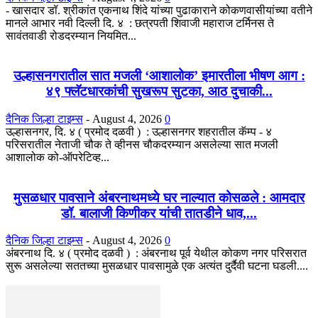
- खासदार डॉ. श्रीकांत एकनाथ शिंदे यांच्या पुढाकाराने कोकणवासीयांच्या वतीने
मानले आभार नवी दिल्ली दि. ४ : छत्रपती शिवाजी महाराज टर्मिनस ते
सावंतवाडी रोडदरम्यान नियमित...
उल्हासनगरातील सात मजली ‘आशालोक’ इमारतीला भीषण आग :
४९ फ्लॅटधारकांची सुखरूप सुटका, आठ दुचाकी...
दैनिक जिल्हा टाइम्स
-
August 4, 2026
0
उल्हासनगर, दि. ४ ( प्रमोद दळवी ) : उल्हासनगर शहरातील कॅम्प - ४
परिसरातील नेताजी चौक ते व्हीनस चौकदरम्यान असलेल्या सात मजली
आशालोक को-ऑपरेटिव्ह...
मुसळधार पावसाने अंबरनाथमध्ये घर नाल्यात कोसळले : आमदार
डॉ. बालाजी किणीकर यांची तातडीने धाव,...
दैनिक जिल्हा टाइम्स
-
August 4, 2026
0
अंबरनाथ दि. ४ ( प्रमोद दळवी ) : अंबरनाथ पूर्व येथील कोकण नगर परिसरात
सुरू असलेल्या सततच्या मुसळधार पावसामुळे एक अत्यंत दुर्दैवी घटना घडली....