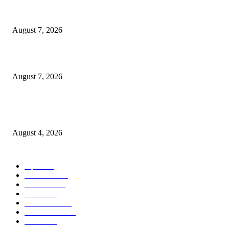
उल्हासनगरच्या ७७ व्या स्थापना दिनानिमित्त शिक्षादानाचा अनोखा उपक्रम; नागरिकांना 
होण्याचे आवाहन
August 7, 2026
RRR पुन्हा एकत्र; शिवसैनिकांमध्ये नवचैतन्य, संघटनेच्या एकजुटीला नवी बळकटी
August 7, 2026
नवीन कोकण एक्सप्रेसला मंजुरी दिल्याबद्दल रेल्वेमंत्री अश्विनी वैष्णव यांचा शिवसेनेच्या 
सत्कार
August 4, 2026
POPULAR CATEGORY
शहर
5134
देश-विदेश
2158
मनोरंजन
2149
उद्योग
2012
टेक्नॉलॉजी
1144
ताज्या बातम्या
316
आरोग्य
194