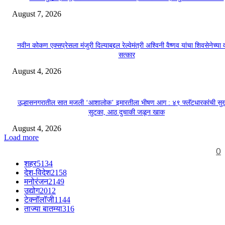
August 7, 2026
नवीन कोकण एक्सप्रेसला मंजुरी दिल्याबद्दल रेल्वेमंत्री अश्विनी वैष्णव यांचा शिवसेनेच्या 
सत्कार
August 4, 2026
उल्हासनगरातील सात मजली ‘आशालोक’ इमारतीला भीषण आग : ४९ फ्लॅटधारकांची सु
सुटका, आठ दुचाकी जळून खाक
August 4, 2026
Load more
0
शहर
5134
देश-विदेश
2158
मनोरंजन
2149
उद्योग
2012
टेक्नॉलॉजी
1144
ताज्या बातम्या
316