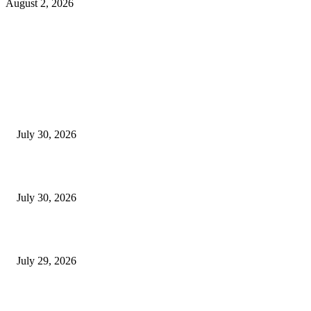
August 2, 2026
EDITOR PICKS
130 शिक्षकांच्या निलंबनाची प्रहारची मागणी, अपंगत्वाच्या दाव्याप्रकरणी 46 शिक्षकांवर क
पुणे बातम्या
July 30, 2026
मी पायउतार होण्यापूर्वी सर्व मुद्दे निकाली काढले होते: माजी डीएलटीए प्रमुख अनिल खन
July 30, 2026
होमिओपॅथी प्रॅक्टिशनर्सच्या शासनावर राज्य आज अंतिम निर्णय देऊ शकते | पुणे बातम्
July 29, 2026
POPULAR POSTS