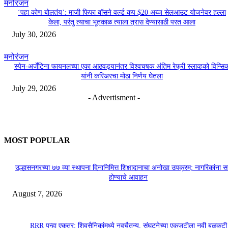
मनोरंजन
‘पहा कोण बोलतंय’: माजी फिफा बॉसने वर्ल्ड कप $20 अब्ज सेलआउट योजनेवर हल्ला
केला, परंतु त्याचा भूतकाळ त्याला त्रास देण्यासाठी परत आला
July 30, 2026
मनोरंजन
स्पेन-अर्जेंटिना फायनलच्या एका आठवड्यानंतर विश्वचषक अंतिम रेफ्री स्लाव्हको विन्सि
यांनी करिअरचा मोठा निर्णय घेतला
July 29, 2026
- Advertisment -
MOST POPULAR
उल्हासनगरच्या ७७ व्या स्थापना दिनानिमित्त शिक्षादानाचा अनोखा उपक्रम; नागरिकांना 
होण्याचे आवाहन
August 7, 2026
RRR पुन्हा एकत्र; शिवसैनिकांमध्ये नवचैतन्य, संघटनेच्या एकजुटीला नवी बळकटी