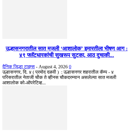
उल्हासनगरातील सात मजली ‘आशालोक’ इमारतीला भीषण आग :
४९ फ्लॅटधारकांची सुखरूप सुटका, आठ दुचाकी...
दैनिक जिल्हा टाइम्स
-
August 4, 2026
0
उल्हासनगर, दि. ४ ( प्रमोद दळवी ) : उल्हासनगर शहरातील कॅम्प - ४
परिसरातील नेताजी चौक ते व्हीनस चौकदरम्यान असलेल्या सात मजली
आशालोक को-ऑपरेटिव्ह...