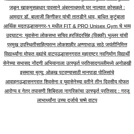
जळून खाक
मुसळधार पावसाने अंबरनाथमध्ये घर नाल्यात कोसळले :
आमदार डॉ. बालाजी किणीकर यांची तातडीने धाव, बाधित कुटुंबाला
आर्थिक मदत
उल्हासनगर-१ मधील FIT & PRO Unisex Gym चे भव्य
उद्घाटन; युवासेना लोकसभा सचिव हरजिंदरसिंह (विक्की) भुल्लर यांची
प्रमुख उपस्थिती
साहित्यरत्न लोकशाहीर अण्णाभाऊ साठे जयंतीनिमित्त
विद्यार्थ्यांना मोफत वह्यांचे वाटप
उल्हासनगरात महाराष्ट्र नवनिर्माण विद्यार्थी
सेनेच्या सभासद नोंदणी अभियानाला उत्स्फूर्त प्रतिसाद
गल्लीमध्ये अनोळखी
इसमाचा मृत्यू; ओळख पटवण्यासाठी मानपाडा पोलिसांचे
आवाहन
उल्हासनगरात शिवसेना व युवासेनेच्या वतीने तीन दिवसीय मोफत
आरोग्य व नेत्र तपासणी शिबिराला नागरिकांचा उत्स्फूर्त प्रतिसाद : गरजू
लाभार्थ्यांना उच्च दर्जाचे चष्मे वाटप