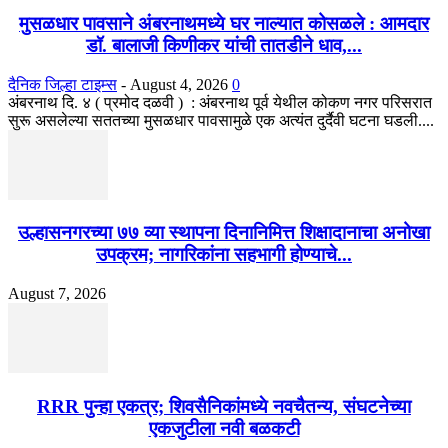
मुसळधार पावसाने अंबरनाथमध्ये घर नाल्यात कोसळले : आमदार
डॉ. बालाजी किणीकर यांची तातडीने धाव,...
दैनिक जिल्हा टाइम्स
-
August 4, 2026
0
अंबरनाथ दि. ४ ( प्रमोद दळवी ) : अंबरनाथ पूर्व येथील कोकण नगर परिसरात
सुरू असलेल्या सततच्या मुसळधार पावसामुळे एक अत्यंत दुर्दैवी घटना घडली....
उल्हासनगरच्या ७७ व्या स्थापना दिनानिमित्त शिक्षादानाचा अनोखा
उपक्रम; नागरिकांना सहभागी होण्याचे...
August 7, 2026
RRR पुन्हा एकत्र; शिवसैनिकांमध्ये नवचैतन्य, संघटनेच्या
एकजुटीला नवी बळकटी