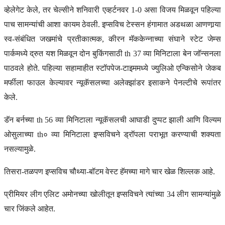
व्हेलेगेट केले, तर चेल्सीने शनिवारी एव्हर्टनवर 1-0 असा विजय मिळवून पहिल्या
पाच सामन्यांची आशा कायम ठेवली. इप्सविच टेस्सन हंगामात अडथळा आणणार्‍या
स्व-संबंधित जखमांचे प्रतीकात्मक, कीरन मॅककेन्नाच्या संघाने स्टेट जेम्स
पार्कमध्ये द्रुत यश मिळवून दोन बुकिंगसाठी th 37 व्या मिनिटाला बेन जॉन्सनला
पाठवले होते. पहिल्या सहामाहीत स्टॉपपेज-टाइममध्ये ज्युलिओ एन्किसोने जेकब
मर्फीला फाउल केल्यावर न्यूकॅसलच्या अलेक्झांडर इसाकने पेनल्टीचे रूपांतर
केले.
डॅन बर्नच्या th 56 व्या मिनिटाला न्यूकॅसलची आघाडी दुप्पट झाली आणि विल्यम
ओसुलाच्या th० व्या मिनिटाला इप्सविचने ड्रॉपला पराभूत करण्याची शक्यता
नसल्यामुळे.
तिसरा-तळपण इप्सविच चौथ्या-बॉटम वेस्ट हॅमच्या मागे चार खेळ शिल्लक आहे.
प्रीमियर लीग एलिट अमोनच्या खोलीतून इप्सविचने त्यांच्या 34 लीग सामन्यांमुळे
चार जिंकले आहेत.