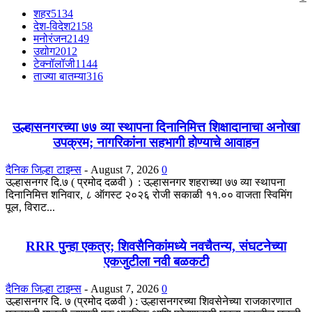
शहर
5134
देश-विदेश
2158
मनोरंजन
2149
उद्योग
2012
टेक्नॉलॉजी
1144
ताज्या बातम्या
316
उल्हासनगरच्या ७७ व्या स्थापना दिनानिमित्त शिक्षादानाचा अनोखा
उपक्रम; नागरिकांना सहभागी होण्याचे आवाहन
दैनिक जिल्हा टाइम्स
-
August 7, 2026
0
उल्हासनगर दि.७ ( प्रमोद दळवी ) : उल्हासनगर शहराच्या ७७ व्या स्थापना
दिनानिमित्त शनिवार, ८ ऑगस्ट २०२६ रोजी सकाळी ११.०० वाजता स्विमिंग
पूल, विराट...
RRR पुन्हा एकत्र; शिवसैनिकांमध्ये नवचैतन्य, संघटनेच्या
एकजुटीला नवी बळकटी
दैनिक जिल्हा टाइम्स
-
August 7, 2026
0
उल्हासनगर दि. ७ (प्रमोद दळवी ) : उल्हासनगरच्या शिवसेनेच्या राजकारणात