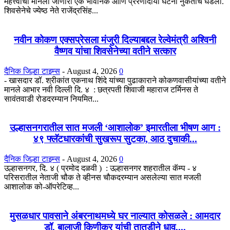
महत्त्वाची मानली जाणारी एक भावनिक आणि प्रेरणादायी घटना नुकतीच घडली.
शिवसेनेचे ज्येष्ठ नेते राजेंद्रसिंह...
नवीन कोकण एक्सप्रेसला मंजुरी दिल्याबद्दल रेल्वेमंत्री अश्विनी
वैष्णव यांचा शिवसेनेच्या वतीने सत्कार
दैनिक जिल्हा टाइम्स
-
August 4, 2026
0
- खासदार डॉ. श्रीकांत एकनाथ शिंदे यांच्या पुढाकाराने कोकणवासीयांच्या वतीने
मानले आभार नवी दिल्ली दि. ४ : छत्रपती शिवाजी महाराज टर्मिनस ते
सावंतवाडी रोडदरम्यान नियमित...
उल्हासनगरातील सात मजली ‘आशालोक’ इमारतीला भीषण आग :
४९ फ्लॅटधारकांची सुखरूप सुटका, आठ दुचाकी...
दैनिक जिल्हा टाइम्स
-
August 4, 2026
0
उल्हासनगर, दि. ४ ( प्रमोद दळवी ) : उल्हासनगर शहरातील कॅम्प - ४
परिसरातील नेताजी चौक ते व्हीनस चौकदरम्यान असलेल्या सात मजली
आशालोक को-ऑपरेटिव्ह...
मुसळधार पावसाने अंबरनाथमध्ये घर नाल्यात कोसळले : आमदार
डॉ. बालाजी किणीकर यांची तातडीने धाव,...