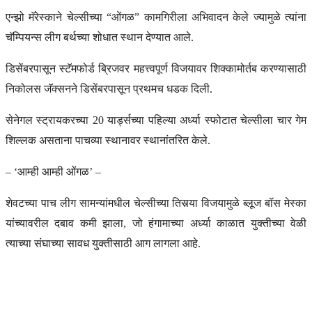
एन्झो मॅरेस्काने चेल्सीच्या “ओंगळ” कामगिरीला अभिवादन केले ज्यामुळे त्यांना
चॅम्पियन्स लीग बर्थच्या शोधात स्थान देण्यात आले.
डिसेंबरपासून स्टॅमफोर्ड ब्रिजवर महत्त्वपूर्ण विजयावर शिक्कामोर्तब करण्यासाठी
निकोलस जॅक्सनने डिसेंबरपासून प्रथमच धडक दिली.
सेनेगल स्ट्रायकरच्या 20 यार्ड्सच्या पहिल्या अर्ध्या स्फोटात चेल्सीला चार गेम
शिल्लक असताना पाचव्या स्थानावर स्थानांतरित केले.
– ‘आम्ही आम्ही ओंगळ’ –
शेवटच्या पाच लीग सामन्यांमधील चेल्सीच्या तिसर्‍या विजयामुळे ब्लूज बॉस मेस्का
यांच्यावरील दबाव कमी झाला, जो हंगामाच्या अर्ध्या काळात युक्तीच्या वेळी
त्याच्या संघाच्या सावध युक्तीसाठी आग लागला आहे.