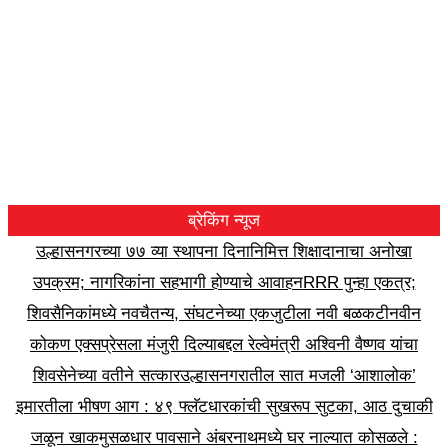
ब्रेकिंग न्यूज
उल्हासनगरच्या ७७ व्या स्थापना दिनानिमित्त शिक्षादानाचा अनोखा
उपक्रम; नागरिकांना सहभागी होण्याचे आवाहन
RRR पुन्हा एकत्र;
शिवसैनिकांमध्ये नवचैतन्य, संघटनेच्या एकजुटीला नवी बळकटी
नवीन
कोकण एक्सप्रेसला मंजुरी दिल्याबद्दल रेल्वेमंत्री अश्विनी वैष्णव यांचा
शिवसेनेच्या वतीने सत्कार
उल्हासनगरातील सात मजली ‘आशालोक’
इमारतीला भीषण आग : ४९ फ्लॅटधारकांची सुखरूप सुटका, आठ दुचाकी
जळून खाक
मुसळधार पावसाने अंबरनाथमध्ये घर नाल्यात कोसळले :