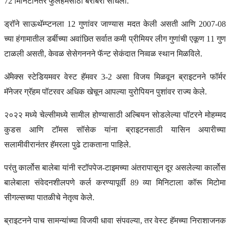
72 मिनिटांनंतर फुलहॅमसाठी बरोबरी साधली.
ड्रॉने साऊथॅम्प्टनला 12 गुणांवर जाण्यास मदत केली असती आणि 2007-08
च्या हंगामातील डर्बीच्या अवांछित सर्वात कमी प्रीमियर लीग गुणांची एकूण 11 गुण
टाळली असती, केवळ सेसेगननने फॅन्ट सेकंदात निव्वळ स्थान मिळविले.
अ‍ॅमेक्स स्टेडियमवर वेस्ट हॅमवर 3-2 असा विजय मिळवून ब्राइटनने फॉर्मर
मॅनेजर ग्रॅहम पॉटरवर अधिक खेचून आपल्या युरोपियन पुशांवर राज्य केले.
२०२२ मध्ये चेल्सीमध्ये सामील होण्यासाठी अल्बियन सोडलेल्या पॉटरने मोहम्मद
कुडस आणि टॉमस सॉसेक यांना ब्राइटनसाठी यासिन अयारीच्या
सलामीवीरानंतर हॅमरला पुढे टाकताना पाहिले.
परंतु कार्लोस बालेबा यांनी स्टॉपपेज-टाइमच्या अंतरापासून दूर असलेल्या कार्लोस
बालेबाला संवेदनशीलपणे कर्ल करण्यापूर्वी 89 व्या मिनिटाला कॉरू मिटोमा
सीगल्सच्या पातळीचे नेतृत्व केले.
ब्राइटनने पाच सामन्यांच्या विजयी धावा संपवल्या, तर वेस्ट हॅमच्या निराशाजनक