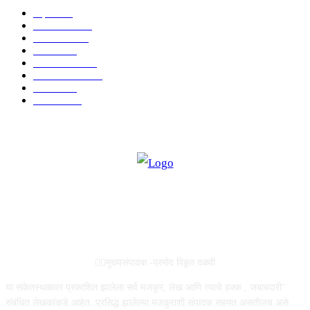
शहर
5134
देश-विदेश
2158
मनोरंजन
2149
उद्योग
2012
टेक्नॉलॉजी
1144
ताज्या बातम्या
316
आरोग्य
194
सामाजिक
19
ABOUT US
✍🏻मुख्यसंपादक -प्रमोद विठ्ठल दळवी
या संकेतस्थळावर प्रकाशित झालेला सर्व मजकूर, लेख आणि त्याचे हक्क , जबाबदारी''
संबंधित लेखकांकडे आहेत. प्रसिद्ध झालेल्या मजकुराशी संपादक सहमत असतीलच असे