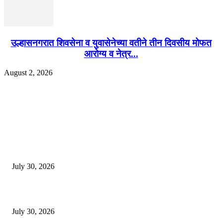
उल्हासनगरात शिवसेना व युवासेनेच्या वतीने तीन दिवसीय मोफत
आरोग्य व नेत्र...
August 2, 2026
EDITOR PICKS
130 शिक्षकांच्या निलंबनाची प्रहारची मागणी, अपंगत्वाच्या दाव्याप्रकरणी 46 शिक्षकांवर क
पुणे बातम्या
July 30, 2026
मी पायउतार होण्यापूर्वी सर्व मुद्दे निकाली काढले होते: माजी डीएलटीए प्रमुख अनिल खन
July 30, 2026