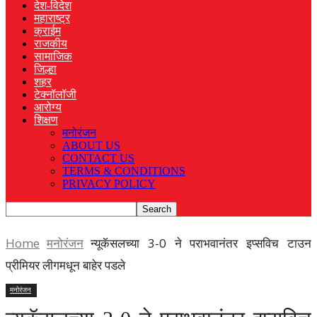
देश-विदेश
महाराष्ट्र
क्राईम
राजकीय
सामाजिक
जिल्हा
शहर
टेक्नॉलॉजी
आरोग्य
शिक्षण
मनोरंजन
ABOUT US
CONTACT US
TERMS & CONDITIONS
PRIVACY POLICY
Home
मनोरंजन
न्यूकॅसलच्या 3-0 ने पराभवानंतर इप्सविच टाउन
प्रीमियर लीगमधून बाहेर पडले
मनोरंजन