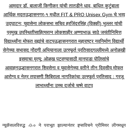
आमदार डॉ. बालाजी किणीकर यांची तातडीने धाव, बाधित कुटुंबाला
आर्थिक मदत
उल्हासनगर-१ मधील FIT & PRO Unisex Gym चे भव्य
उद्घाटन; युवासेना लोकसभा सचिव हरजिंदरसिंह (विक्की) भुल्लर यांची
प्रमुख उपस्थिती
साहित्यरत्न लोकशाहीर अण्णाभाऊ साठे जयंतीनिमित्त
विद्यार्थ्यांना मोफत वह्यांचे वाटप
उल्हासनगरात महाराष्ट्र नवनिर्माण विद्यार्थी
सेनेच्या सभासद नोंदणी अभियानाला उत्स्फूर्त प्रतिसाद
गल्लीमध्ये अनोळखी
इसमाचा मृत्यू; ओळख पटवण्यासाठी मानपाडा पोलिसांचे
आवाहन
उल्हासनगरात शिवसेना व युवासेनेच्या वतीने तीन दिवसीय मोफत
आरोग्य व नेत्र तपासणी शिबिराला नागरिकांचा उत्स्फूर्त प्रतिसाद : गरजू
लाभार्थ्यांना उच्च दर्जाचे चष्मे वाटप
न्यूकॅसलविरुद्ध -0-० ने पराभूत झाल्यानंतर इप्सविचने प्रीमियर लीगमधून