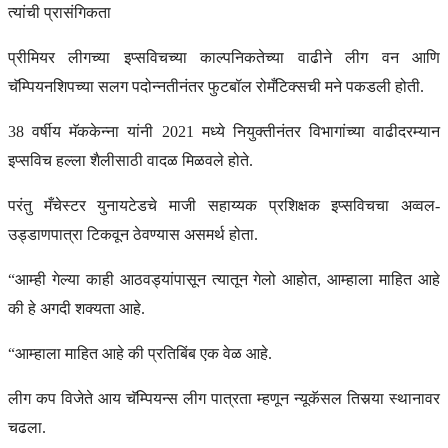
त्यांची प्रासंगिकता
प्रीमियर लीगच्या इप्सविचच्या काल्पनिकतेच्या वाढीने लीग वन आणि
चॅम्पियनशिपच्या सलग पदोन्नतीनंतर फुटबॉल रोमँटिक्सची मने पकडली होती.
38 वर्षीय मॅककेन्ना यांनी 2021 मध्ये नियुक्तीनंतर विभागांच्या वाढीदरम्यान
इप्सविच हल्ला शैलीसाठी वादळ मिळवले होते.
परंतु मँचेस्टर युनायटेडचे ​​माजी सहाय्यक प्रशिक्षक इप्सविचचा अव्वल-
उड्डाणपात्रा टिकवून ठेवण्यास असमर्थ होता.
“आम्ही गेल्या काही आठवड्यांपासून त्यातून गेलो आहोत, आम्हाला माहित आहे
की हे अगदी शक्यता आहे.
“आम्हाला माहित आहे की प्रतिबिंब एक वेळ आहे.
लीग कप विजेते आय चॅम्पियन्स लीग पात्रता म्हणून न्यूकॅसल तिसर्‍या स्थानावर
चढला.