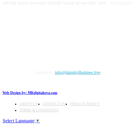
नाही याचे उल्लंघन करणाऱ्यांवर कायदेशीर कारवाई करण्यात येईल. संपर्क :- 9819249692
FOLLOW US
Contact us:
info@dainikjilhatimes.live
Web Design by:
MKdigitalseva.com
ABOUT US
CONTACT US
PRIVACY POLICY
TERMS & CONDITIONS
Select Language
▼