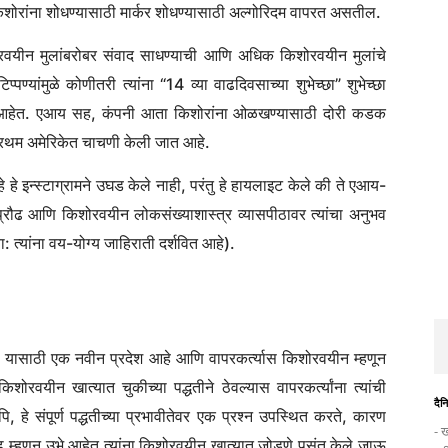
ा किशोरांना शोधण्यासाठी मार्कर शोधण्यासाठी अल्गोरिदम वापरत असतील.
किशोरवयीन मुलांबरोबर संवाद साधण्याची आणि अधिक किशोरवयीन मुलांचे
यांमुळे कोणीतरी त्यांना “14 व्या वाढदिवसाच्या शुभेच्छा” शुभेच्छा
षांचे आहेत. एआय सह, कंपनी आता किशोरांना ओळखण्यासाठी दोरी कडक
प्रथम अमेरिकेत चाचणी केली जात आहे.
 इन्स्टाग्रामने उघड केले नाही, परंतु हे हायलाइट केले की ते एआय-
 प्रौढ आणि किशोरवयीन लोकसंख्याशास्त्र व्यासपीठावर त्यांचा अनुभव
: त्यांना वय-योग्य जाहिराती दर्शवित आहे).
परणे यासाठी एक नवीन प्रदेश आहे आणि वापरकर्त्यास किशोरवयीन म्हणून
ीन खात्यात चुकीच्या पद्धतीने ठेवल्यास वापरकर्त्यांना त्यांची
दैन
 हे संपूर्ण पद्धतीच्या प्रभावीतेवर एक प्रश्न उपस्थित करते, कारण
- ख
ौढ म्हणून उभे आहेत त्यांना किशोरवयीन खात्यात जोडणे पसंत केले जाऊ