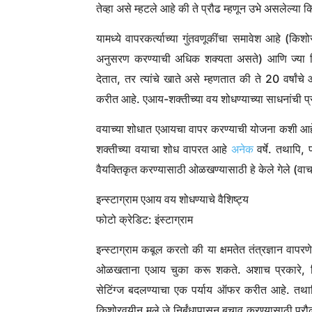
तेव्हा असे म्हटले आहे की ते प्रौढ म्हणून उभे असलेल्य
यामध्ये वापरकर्त्याच्या गुंतवणूकींचा समावेश आहे (
अनुसरण करण्याची अधिक शक्यता असते) आणि ज्या टिप्पण्
देतात, तर त्यांचे खाते असे म्हणतात की ते 20 वर्
करीत आहे. एआय-शक्तीच्या वय शोधण्याच्या साधनांची 
वयाच्या शोधात एआयचा वापर करण्याची योजना कशी आहे हे
शक्तीच्या वयाचा शोध वापरत आहे
अनेक
वर्षे. तथापि,
वैयक्तिकृत करण्यासाठी ओळखण्यासाठी हे केले गेले (वाचा
इन्स्टाग्राम एआय वय शोधण्याचे वैशिष्ट्य
फोटो क्रेडिट: इंस्टाग्राम
इन्स्टाग्राम कबूल करतो की या क्षमतेत तंत्रज्ञान वा
ओळखताना एआय चुका करू शकते. अशाच प्रकारे, किशोरवय
सेटिंग्ज बदलण्याचा एक पर्याय ऑफर करीत आहे. तथापि,
किशोरवयीन मुले जे निर्बंधापासून बचाव करण्यासाठी प्र