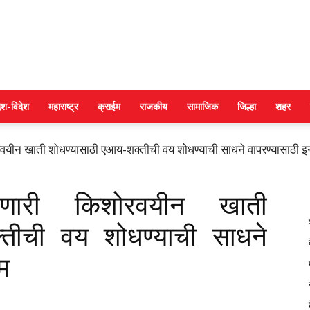
DAINIK
ेश-विदेश
महाराष्ट्र
क्राईम
राजकीय
सामाजिक
जिल्हा
शहर
ोरवयीन खाती शोधण्यासाठी एआय-शक्तीची वय शोधण्याची साधने वापरण्यासाठी इन्
JILHA
शविणारी किशोरवयीन खाती
्तीची वय शोधण्याची साधने
ाम
TIMES