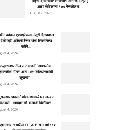
मैत्री दिनानिमित्त निसर्गाशी अनोखी मैत्री ;
आशा सेविकांना १०० रेनकोट व...
August 2, 2026
वीन कोकण एक्सप्रेसला मंजुरी दिल्याबद्दल
रेल्वेमंत्री अश्विनी वैष्णव यांचा शिवसेनेच्या
वतीने...
gust 4, 2026
उल्हासनगरातील सात मजली ‘आशालोक’
इमारतीला भीषण आग : ४९ फ्लॅटधारकांची
सुखरूप...
gust 4, 2026
ुसळधार पावसाने अंबरनाथमध्ये घर नाल्यात
ोसळले : आमदार डॉ. बालाजी किणीकर...
gust 4, 2026
ल्हासनगर-१ मधील FIT & PRO Unisex