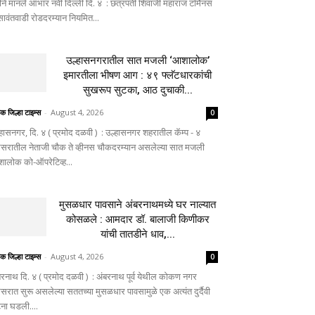
ीने मानले आभार नवी दिल्ली दि. ४ : छत्रपती शिवाजी महाराज टर्मिनस
 सावंतवाडी रोडदरम्यान नियमित...
उल्हासनगरातील सात मजली ‘आशालोक’
इमारतीला भीषण आग : ४९ फ्लॅटधारकांची
सुखरूप सुटका, आठ दुचाकी...
िक जिल्हा टाइम्स
-
August 4, 2026
0
्हासनगर, दि. ४ ( प्रमोद दळवी ) : उल्हासनगर शहरातील कॅम्प - ४
िसरातील नेताजी चौक ते व्हीनस चौकदरम्यान असलेल्या सात मजली
ालोक को-ऑपरेटिव्ह...
मुसळधार पावसाने अंबरनाथमध्ये घर नाल्यात
कोसळले : आमदार डॉ. बालाजी किणीकर
यांची तातडीने धाव,...
िक जिल्हा टाइम्स
-
August 4, 2026
0
बरनाथ दि. ४ ( प्रमोद दळवी ) : अंबरनाथ पूर्व येथील कोकण नगर
िसरात सुरू असलेल्या सततच्या मुसळधार पावसामुळे एक अत्यंत दुर्दैवी
ना घडली....