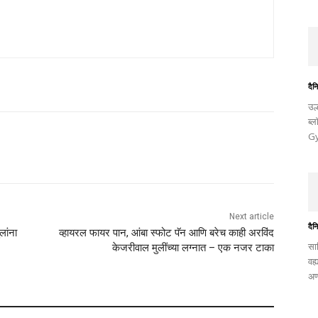
दैन
उल
ब्
Gy
Next article
दैन
ांना
व्हायरल फायर पान, आंबा स्फोट पॅन आणि बरेच काही अरविंद
साह
केजरीवाल मुलींच्या लग्नात – एक नजर टाका
वह्
अण