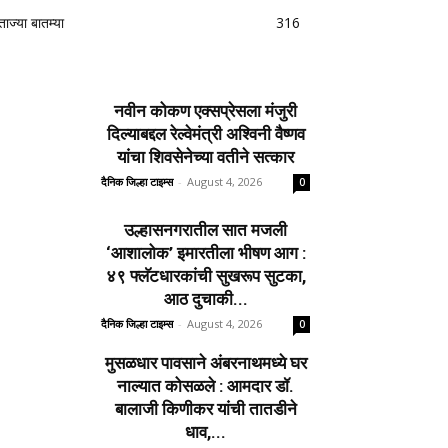
ताज्या बातम्या
316
नवीन कोकण एक्सप्रेसला मंजुरी
दिल्याबद्दल रेल्वेमंत्री अश्विनी वैष्णव
यांचा शिवसेनेच्या वतीने सत्कार
दैनिक जिल्हा टाइम्स
-
August 4, 2026
0
उल्हासनगरातील सात मजली
‘आशालोक’ इमारतीला भीषण आग :
४९ फ्लॅटधारकांची सुखरूप सुटका,
आठ दुचाकी...
दैनिक जिल्हा टाइम्स
-
August 4, 2026
0
मुसळधार पावसाने अंबरनाथमध्ये घर
नाल्यात कोसळले : आमदार डॉ.
बालाजी किणीकर यांची तातडीने
धाव,...