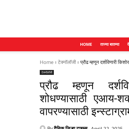
HOME
ताज्या बातम्या
द
Home
टेक्नॉलॉजी
प्रौढ म्हणून दर्शविणारी किश
टेक्नॉलॉजी
प्रौढ म्हणून दर्
शोधण्यासाठी एआय-शक
वापरण्यासाठी इन्स्टाग्र
By
दैनिक जिल्हा टाइम्स
April 22, 2025