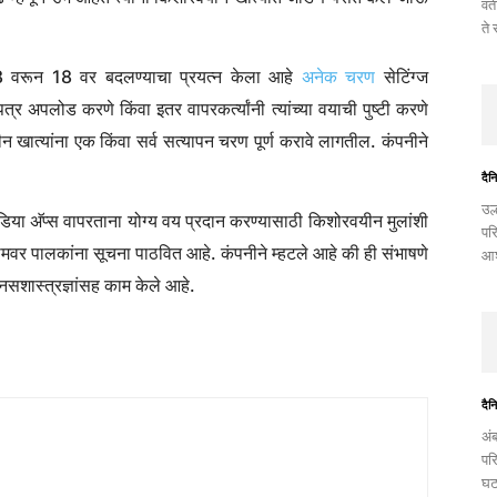
वत
ते
े 18 वरून 18 वर बदलण्याचा प्रयत्न केला आहे
अनेक चरण
सेटिंग्ज
्र अपलोड करणे किंवा इतर वापरकर्त्यांनी त्यांच्या वयाची पुष्टी करणे
खात्यांना एक किंवा सर्व सत्यापन चरण पूर्ण करावे लागतील. कंपनीने
दैन
उल
डिया अ‍ॅप्स वापरताना योग्य वय प्रदान करण्यासाठी किशोरवयीन मुलांशी
पर
मवर पालकांना सूचना पाठवित आहे. कंपनीने म्हटले आहे की ही संभाषणे
आश
सशास्त्रज्ञांसह काम केले आहे.
दैन
अं
पर
घट