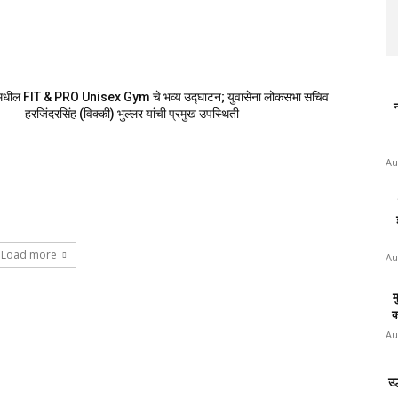
मधील FIT & PRO Unisex Gym चे भव्य उद्घाटन; युवासेना लोकसभा सचिव
न
हरजिंदरसिंह (विक्की) भुल्लर यांची प्रमुख उपस्थिती
Au
Load more
Au
म
क
Au
उ