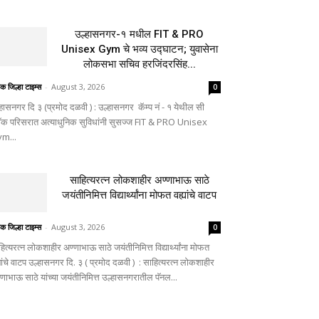
उल्हासनगर-१ मधील FIT & PRO
Unisex Gym चे भव्य उद्घाटन; युवासेना
लोकसभा सचिव हरजिंदरसिंह...
िक जिल्हा टाइम्स
-
August 3, 2026
0
्हासनगर दि ३ (प्रमोद दळवी ) : उल्हासनगर कॅम्प नं - १ येथील सी
लॉक परिसरात अत्याधुनिक सुविधांनी सुसज्ज FIT & PRO Unisex
m...
साहित्यरत्न लोकशाहीर अण्णाभाऊ साठे
जयंतीनिमित्त विद्यार्थ्यांना मोफत वह्यांचे वाटप
िक जिल्हा टाइम्स
-
August 3, 2026
0
ित्यरत्न लोकशाहीर अण्णाभाऊ साठे जयंतीनिमित्त विद्यार्थ्यांना मोफत
यांचे वाटप उल्हासनगर दि. ३ ( प्रमोद दळवी ) : साहित्यरत्न लोकशाहीर
्णाभाऊ साठे यांच्या जयंतीनिमित्त उल्हासनगरातील पॅनल...