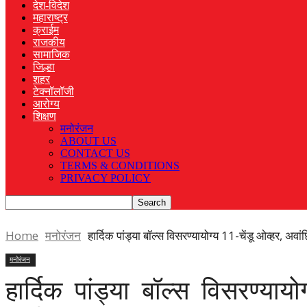
देश-विदेश
महाराष्ट्र
क्राईम
राजकीय
सामाजिक
जिल्हा
शहर
टेक्नॉलॉजी
आरोग्य
शिक्षण
मनोरंजन
ABOUT US
CONTACT US
TERMS & CONDITIONS
PRIVACY POLICY
Home
मनोरंजन
हार्दिक पांड्या बॉल्स विसरण्यायोग्य 11-चेंडू ओव्हर, अ
मनोरंजन
हार्दिक पांड्या बॉल्स विसरण्या