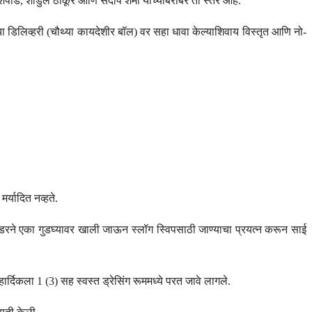
डे, शार्डुल ठाकूर आणि संदीप शर्मा यांच्याबरोबर तो स्तर आहे.
्या डिलिव्हरी (चौथ्या कायदेशीर बॉल) वर सहा धावा केल्याशिवाय विस्तृत आणि नो-
र्यादित नव्हते.
उंडरने एका गुडघ्यावर खाली जाऊन स्लॉग स्विपसाठी जाण्याचा प्रयत्न करून साई
्दिकला 1 (3) सह स्वस्त ड्रेसिंग रूममध्ये परत जावे लागले.