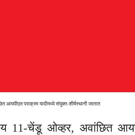
वांछित आयपीएल पराक्रम यादीमध्ये संयुक्त-शीर्षस्थानी जातात
योग्य 11-चेंडू ओव्हर, अवांछित आय