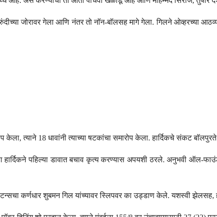
च्च आहे. असे करण्याचा तो आता पाचवा खेळाडू आहे आणि मोहम्मद सिराज, तुषार देशपां
 रुंदीच्या जोरावर गेला आणि नंतर तो नॉन-बॉलसह मागे गेला. गिलने ओव्हरच्या आठव
 केला, त्याने 18 धावांनी त्याच्या षटकांचा समारोप केला. हार्दिकचे संकट बॉलपुरते म
ेव्हा हार्दिकने पहिल्या डावात बचाव कृत्य करण्यास अपयशी ठरले. अनुभवी ऑल-फा
न्सचा कर्णधार शुबमन गिल यांच्यावर स्लिपवर का उड्डाण केले. यशस्वी झेलसह, हार