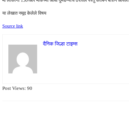
मी लोकांनी 150-आर मार्कच्या आधी दुमडण्याचे ठरविले परंतु कॉर्बिन बॉशने आपला 
या लेखात नमूद केलेले विषय
Source link
दैनिक जिल्हा टाइम्स
Post Views:
90
Share