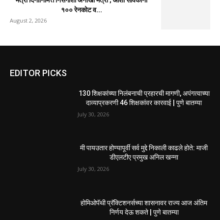
उल्हासनगरात महाराष्ट्र नवनिर्माण विद्यार्थी सेनेच्या सभासद
नोंदणी अभियानाला उत्स्फूर्त प्रतिसाद
August 3, 2026
गल्लीमध्ये अनोळखी इसमाचा मृत्यू; ओळख पटवण्यासाठी
मानपाडा पोलिसांचे आवाहन
August 3, 2026
उल्हासनगरात शिवसेना व युवासेनेच्या वतीने तीन दिवसीय मोफत
आरोग्य व नेत्र...
August 2, 2026
स्वराज्य संघटनेच्या तक्रारीनंतर मशीनद्वारे मॅनहोल साफसफाई;
अधिकारी व ठेकेदारांनी कामगाराlला ...
August 2, 2026
मैत्री दिनानिमित्त निसर्गाशी अनोखी मैत्री ; आशा सेविकांना
१०० रेनकोट व...