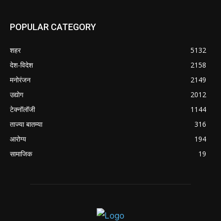
POPULAR POSTS
नवीन कोकण एक्सप्रेसला मंजुरी दिल्याबद्दल रेल्वेमंत्री
अश्विनी वैष्णव यांचा शिवसेनेच्या वतीने सत्कार
August 4, 2026
उल्हासनगरातील सात मजली ‘आशालोक’ इमारतीला भीषण
आग : ४९ फ्लॅटधारकांची सुखरूप सुटका, आठ दुचाकी
जळून खाक
August 4, 2026
मुसळधार पावसाने अंबरनाथमध्ये घर नाल्यात कोसळले :
आमदार डॉ. बालाजी किणीकर यांची तातडीने धाव, बाधित
कुटुंबाला आर्थिक मदत
August 4, 2026