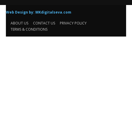
ABOUT US
✍🏻मुख्यसंपादक -प्रमोद विठ्ठल दळवी
या संकेतस्थळावर प्रकाशित झालेला सर्व मजकूर, लेख आणि त्याचे हक्क , जबाबदारी''
संबंधित लेखकांकडे आहेत. प्रसिद्ध झालेल्या मजकुराशी संपादक सहमत असतीलच असे
नाही याचे उल्लंघन करणाऱ्यांवर कायदेशीर कारवाई करण्यात येईल. संपर्क :-
9819249692
FOLLOW US
Contact us:
info@dainikjilhatimes.live