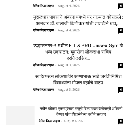
शहर
5132
देश-विदेश
2158
मनोरंजन
2149
उद्योग
2012
टेक्नॉलॉजी
1144
ताज्या बातम्या
316
नवीन कोकण एक्सप्रेसला मंजुरी दिल्याबद्दल रेल्वेमंत्री
अश्विनी वैष्णव यांचा शिवसेनेच्या वतीने सत्कार
दैनिक जिल्हा टाइम्स
-
August 4, 2026
0
उल्हासनगरातील सात मजली ‘आशालोक’ इमारतीला
भीषण आग : ४९ फ्लॅटधारकांची सुखरूप सुटका, आठ
दुचाकी...
दैनिक जिल्हा टाइम्स
-
August 4, 2026
0