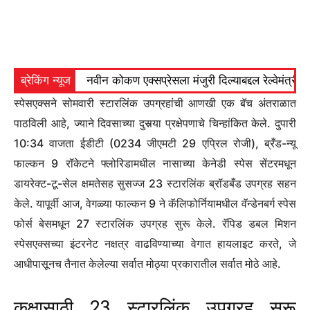
ब्रेकिंग न्यूज
नवीन कोकण एक्सप्रेसला मंजुरी दिल्याबद्दल रेल्वेमंत्री अ
स्पेसएक्सने सोमवारी स्टारलिंक उपग्रहांची आणखी एक बॅच अंतराळात
पाठविली आहे, ज्याने दिवसाच्या दुसर्‍या प्रक्षेपणाचे चिन्हांकित केले. दुपारी
10:34 वाजता ईडीटी (0234 जीएमटी 29 एप्रिल रोजी), ब्रँड-न्यू
फाल्कन 9 रॉकेटने फ्लोरिडामधील नासाच्या केनेडी स्पेस सेंटरमधून
डायरेक्ट-टू-सेल क्षमतेसह सुसज्ज 23 स्टारलिंक ब्रॉडबँड उपग्रह सहन
केले. यापूर्वी आज, वेगळ्या फाल्कन 9 ने कॅलिफोर्नियामधील वॅन्डेनबर्ग स्पेस
फोर्स बेसमधून 27 स्टारलिंक उपग्रह सुरू केले. रॅपिड डबल मिशन
स्पेसएक्सच्या इंटरनेट नक्षत्र वाढविण्याच्या वेगात हायलाइट करते, जे
आधीपासूनच तैनात केलेल्या सर्वात मोठ्या प्रकारातील सर्वात मोठे आहे.
कक्षासाठी 23 स्टारलिंक उपग्रह सुरू