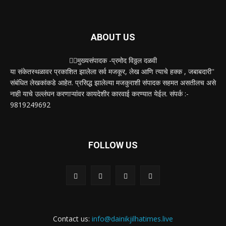
POPULAR CATEGORY
शहर
5132
देश-विदेश
2158
मनोरंजन
2149
उद्योग
2012
टेक्नॉलॉजी
1144
ताज्या बातम्या
316
आरोग्य
194
सामाजिक
19