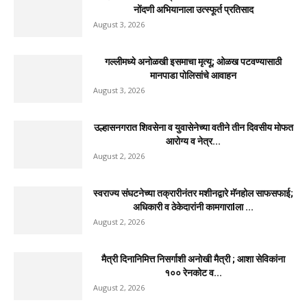
उल्हासनगरातील सात मजली ‘आशालोक’ इमारतीला भीषण आग
: ४९ फ्लॅटधारकांची सुखरूप...
August 4, 2026
मुसळधार पावसाने अंबरनाथमध्ये घर नाल्यात कोसळले : आमदार
डॉ. बालाजी किणीकर...
August 4, 2026
उल्हासनगर-१ मधील FIT & PRO Unisex Gym चे भव्य
उद्घाटन; युवासेना...
August 3, 2026
साहित्यरत्न लोकशाहीर अण्णाभाऊ साठे जयंतीनिमित्त
विद्यार्थ्यांना मोफत वह्यांचे वाटप
August 3, 2026
उल्हासनगरात महाराष्ट्र नवनिर्माण विद्यार्थी सेनेच्या सभासद
नोंदणी अभियानाला उत्स्फूर्त प्रतिसाद
August 3, 2026