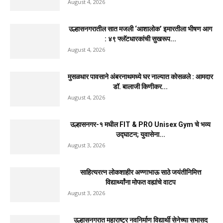
: ४९ फ्लॅटधारकांची सुखरूप सुटका, आठ दुचाकी...
दैनिक जिल्हा टाइम्स
-
August 4, 2026
0
मुसळधार पावसाने अंबरनाथमध्ये घर नाल्यात कोसळले : आमदार
डॉ. बालाजी किणीकर यांची तातडीने धाव,...
दैनिक जिल्हा टाइम्स
-
August 4, 2026
0
उल्हासनगर-१ मधील FIT & PRO Unisex Gym चे भव्य
उद्घाटन; युवासेना लोकसभा सचिव हरजिंदरसिंह...
दैनिक जिल्हा टाइम्स
-
August 3, 2026
0
साहित्यरत्न लोकशाहीर अण्णाभाऊ साठे जयंतीनिमित्त
विद्यार्थ्यांना मोफत वह्यांचे वाटप
दैनिक जिल्हा टाइम्स
-
August 3, 2026
0
नवीन कोकण एक्सप्रेसला मंजुरी दिल्याबद्दल रेल्वेमंत्री अश्विनी
वैष्णव यांचा शिवसेनेच्या वतीने...
August 4, 2026