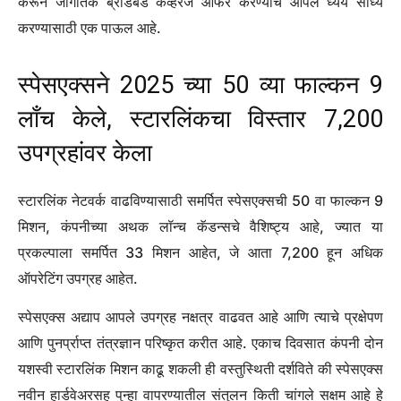
दरम्यान, रॉकेटच्या वरच्या टप्प्यात आपला प्रवास सुरू ठेवला, 23
स्टारलिंक उपग्रहांना कमी पृथ्वीच्या कक्षे (लिओ) कडे नेले. लिफ्टऑफच्या
सुमारे 65 मिनिटांनंतर उपग्रह सोडण्यात आले, सामील झाले-किंवा अधिक
योग्यरित्या, सभोवताल-स्टारलिंक अंतराळ यानाचे सतत वाढणारे नक्षत्र.
आज रात्रीच्या यशस्वी तैनातीसह, स्पेसएक्स हे हजारो उपग्रह एकत्र काम
करून जागतिक ब्रॉडबँड कव्हरेज ऑफर करण्याचे आपले ध्येय साध्य
करण्यासाठी एक पाऊल आहे.