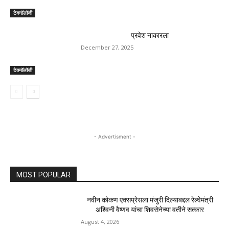
Previous article
Next article
“आश्चर्यकारक नोकरी”: शेफच्या
आयपीएल 2025 पॉइंट्स टेबल डीसी
चॉकलेट शिल्पकला आईस एजच्या
वि केकेआर सामन्यानंतर: कोलकाता
गिलहरीवर इंटरनेट गाजते
नाइट रायडर्स प्लेऑफ रेसमध्ये जिवंत
राहतात
RELATED ARTICLES
प्रवेश नाकारला
December 27, 2025
टेक्नॉलॉजी
प्रवेश नाकारला
December 27, 2025
टेक्नॉलॉजी