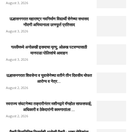
वैष्णव यांचा शिवसेनेच्या वतीने...
August 4, 2026
उल्हासनगरातील सात मजली ‘आशालोक’ इमारतीला भीषण आग
: ४९ फ्लॅटधारकांची सुखरूप...
August 4, 2026
मुसळधार पावसाने अंबरनाथमध्ये घर नाल्यात कोसळले : आमदार
डॉ. बालाजी किणीकर...
August 4, 2026
उल्हासनगर-१ मधील FIT & PRO Unisex Gym चे भव्य
उद्घाटन; युवासेना...
August 3, 2026
साहित्यरत्न लोकशाहीर अण्णाभाऊ साठे जयंतीनिमित्त
विद्यार्थ्यांना मोफत वह्यांचे वाटप
August 3, 2026