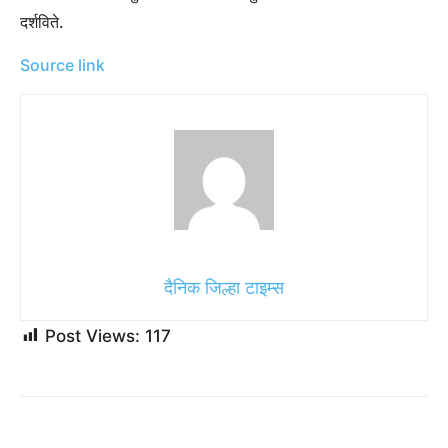
स्पेसएक्सने 2025 च्या 50 व्या फाल्कन 9
लाँच केले, स्टारलिंकचा विस्तार 7,200
उपग्रहांवर केला
स्टारलिंक नेटवर्क वाढविण्यासाठी समर्पित स्पेसएक्सची 50 वा फाल्कन 9
मिशन, कंपनीच्या अथक लॉन्च कॅडन्सचे वैशिष्ट्य आहे, ज्यात या
प्रकल्पाला समर्पित 33 मिशन आहेत, जे आता 7,200 हून अधिक
ऑपरेटिंग उपग्रह आहेत.
स्पेसएक्स अद्याप आपले उपग्रह नक्षत्र वाढवत आहे आणि त्याचे प्रक्षेपण
आणि पुनर्प्राप्त तंत्रज्ञान परिष्कृत करीत आहे. एकाच दिवसात कंपनी दोन
यशस्वी स्टारलिंक मिशन काढू शकली ही वस्तुस्थिती दर्शविते की स्पेसएक्स
नवीन हार्डवेअरसह पुन्हा वापरण्यातील संतुलन किती चांगले सक्षम आहे हे
दर्शविते.