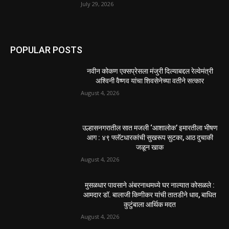
August 2, 2026
EDITOR PICKS
130 शिक्षकांच्या निलंबनाची प्रहारची मागणी, अपंगत्वाच्या
दाव्याप्रकरणी 46 शिक्षकांवर कारवाई | पुणे बातम्या
July 30, 2026
मी पायउतार होण्यापूर्वी सर्व मुद्दे निकाली काढले होते: माजी
डीएलटीए प्रमुख अनिल खन्ना
July 30, 2026
होमिओपॅथी प्रॅक्टिशनर्सच्या शासनावर राज्य आज अंतिम
निर्णय देऊ शकते | पुणे बातम्या
July 29, 2026