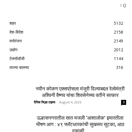
उल्हासनगरातील सात मजली ‘आशालोक’ इमारतीला भीषण
आग : ४९ फ्लॅटधारकांची सुखरूप सुटका, आठ दुचाकी
जळून खाक
August 4, 2026
मुसळधार पावसाने अंबरनाथमध्ये घर नाल्यात कोसळले :
आमदार डॉ. बालाजी किणीकर यांची तातडीने धाव, बाधित
कुटुंबाला आर्थिक मदत
August 4, 2026
उल्हासनगर-१ मधील FIT & PRO Unisex Gym चे
भव्य उद्घाटन; युवासेना लोकसभा सचिव हरजिंदरसिंह
(विक्की) भुल्लर यांची प्रमुख उपस्थिती
August 3, 2026
Load more
0