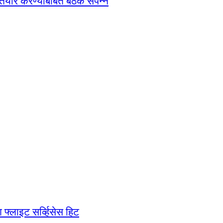
तयार करण्याबाबत बैठक संपन्न
्लाइट सर्व्हिसेस हिट