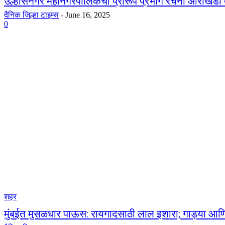
उल्हासनगर महानगरपालिकेचा प्रारूप प्रभाग रचना आराखडा 
दैनिक जिल्हा टाइम्स
-
June 16, 2025
0
शहर
मुंबईत मुसळधार पाऊस: रायगादसाठी लाल इशारा; गाड्या आणि फ