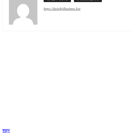
https://dainikjilhatimes.live
शहर