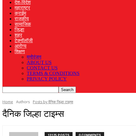
देश-विदेश
महाराष्ट्र
क्राईम
राजकीय
सामाजिक
जिल्हा
शहर
टेक्नॉलॉजी
आरोग्य
शिक्षण
मनोरंजन
ABOUT US
CONTACT US
TERMS & CONDITIONS
PRIVACY POLICY
Home
Authors
Posts by दैनिक जिल्हा टाइम्स
दैनिक जिल्हा टाइम्स
13125 POSTS
0 COMMENTS