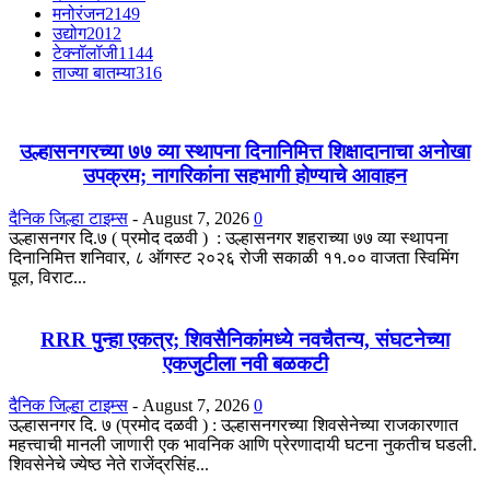
मनोरंजन
2149
उद्योग
2012
टेक्नॉलॉजी
1144
ताज्या बातम्या
316
उल्हासनगरच्या ७७ व्या स्थापना दिनानिमित्त शिक्षादानाचा अनोखा
उपक्रम; नागरिकांना सहभागी होण्याचे आवाहन
दैनिक जिल्हा टाइम्स
-
August 7, 2026
0
उल्हासनगर दि.७ ( प्रमोद दळवी ) : उल्हासनगर शहराच्या ७७ व्या स्थापना
दिनानिमित्त शनिवार, ८ ऑगस्ट २०२६ रोजी सकाळी ११.०० वाजता स्विमिंग
पूल, विराट...
RRR पुन्हा एकत्र; शिवसैनिकांमध्ये नवचैतन्य, संघटनेच्या
एकजुटीला नवी बळकटी
दैनिक जिल्हा टाइम्स
-
August 7, 2026
0
उल्हासनगर दि. ७ (प्रमोद दळवी ) : उल्हासनगरच्या शिवसेनेच्या राजकारणात
महत्त्वाची मानली जाणारी एक भावनिक आणि प्रेरणादायी घटना नुकतीच घडली.
शिवसेनेचे ज्येष्ठ नेते राजेंद्रसिंह...