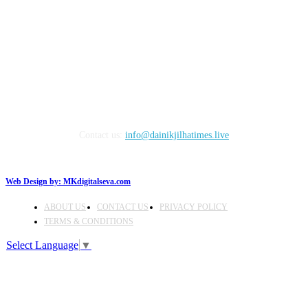
FOLLOW US
Contact us:
info@dainikjilhatimes.live
Web Design by:
MKdigitalseva.com
ABOUT US
CONTACT US
PRIVACY POLICY
TERMS & CONDITIONS
Select Language
▼