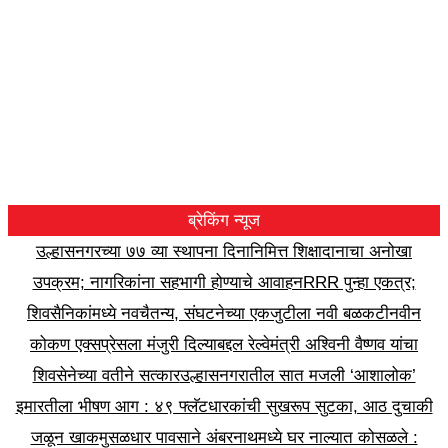
ब्रेकिंग न्यूज
उल्हासनगरच्या ७७ व्या स्थापना दिनानिमित्त शिक्षादानाचा अनोखा
उपक्रम; नागरिकांना सहभागी होण्याचे आवाहन
RRR पुन्हा एकत्र;
शिवसैनिकांमध्ये नवचैतन्य, संघटनेच्या एकजुटीला नवी बळकटी
नवीन
कोकण एक्सप्रेसला मंजुरी दिल्याबद्दल रेल्वेमंत्री अश्विनी वैष्णव यांचा
शिवसेनेच्या वतीने सत्कार
उल्हासनगरातील सात मजली ‘आशालोक’
इमारतीला भीषण आग : ४९ फ्लॅटधारकांची सुखरूप सुटका, आठ दुचाकी
जळून खाक
मुसळधार पावसाने अंबरनाथमध्ये घर नाल्यात कोसळले :