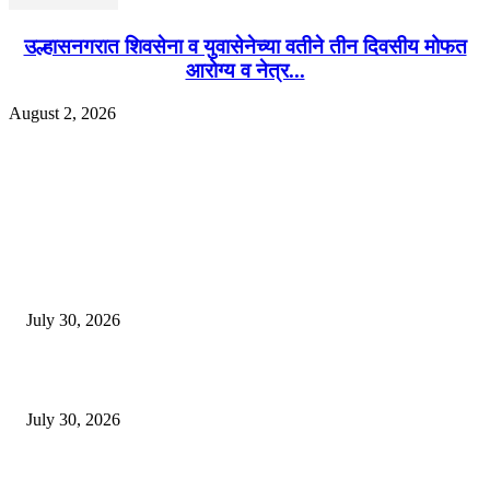
उल्हासनगरात शिवसेना व युवासेनेच्या वतीने तीन दिवसीय मोफत
आरोग्य व नेत्र...
August 2, 2026
EDITOR PICKS
130 शिक्षकांच्या निलंबनाची प्रहारची मागणी, अपंगत्वाच्या दाव्याप्रकरणी 46 शिक्षकांवर क
पुणे बातम्या
July 30, 2026
मी पायउतार होण्यापूर्वी सर्व मुद्दे निकाली काढले होते: माजी डीएलटीए प्रमुख अनिल खन
July 30, 2026
होमिओपॅथी प्रॅक्टिशनर्सच्या शासनावर राज्य आज अंतिम निर्णय देऊ शकते | पुणे बातम्