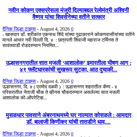
नवीन कोकण एक्सप्रेसला मंजुरी दिल्याबद्दल रेल्वेमंत्री अश्विनी
वैष्णव यांचा शिवसेनेच्या वतीने सत्कार
दैनिक जिल्हा टाइम्स
-
August 4, 2026
0
- खासदार डॉ. श्रीकांत एकनाथ शिंदे यांच्या पुढाकाराने कोकणवासीयांच्या वतीने
मानले आभार नवी दिल्ली दि. ४ : छत्रपती शिवाजी महाराज टर्मिनस ते
सावंतवाडी रोडदरम्यान नियमित...
उल्हासनगरातील सात मजली ‘आशालोक’ इमारतीला भीषण आग :
४९ फ्लॅटधारकांची सुखरूप सुटका, आठ दुचाकी...
दैनिक जिल्हा टाइम्स
-
August 4, 2026
0
उल्हासनगर, दि. ४ ( प्रमोद दळवी ) : उल्हासनगर शहरातील कॅम्प - ४
परिसरातील नेताजी चौक ते व्हीनस चौकदरम्यान असलेल्या सात मजली
आशालोक को-ऑपरेटिव्ह...
मुसळधार पावसाने अंबरनाथमध्ये घर नाल्यात कोसळले : आमदार
डॉ. बालाजी किणीकर यांची तातडीने धाव,...
दैनिक जिल्हा टाइम्स
-
August 4, 2026
0