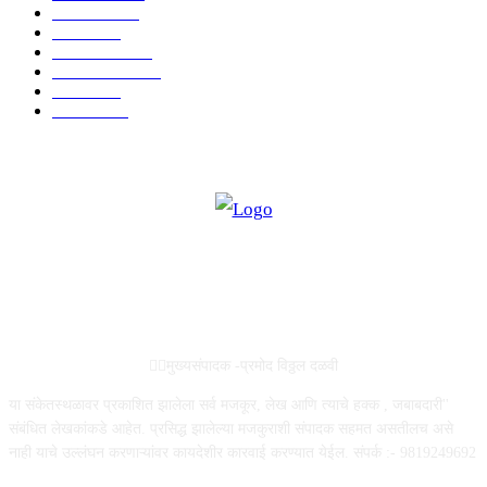
मनोरंजन
2149
उद्योग
2012
टेक्नॉलॉजी
1144
ताज्या बातम्या
316
आरोग्य
194
सामाजिक
19
ABOUT US
✍🏻मुख्यसंपादक -प्रमोद विठ्ठल दळवी
या संकेतस्थळावर प्रकाशित झालेला सर्व मजकूर, लेख आणि त्याचे हक्क , जबाबदारी''
संबंधित लेखकांकडे आहेत. प्रसिद्ध झालेल्या मजकुराशी संपादक सहमत असतीलच असे
नाही याचे उल्लंघन करणाऱ्यांवर कायदेशीर कारवाई करण्यात येईल. संपर्क :- 9819249692