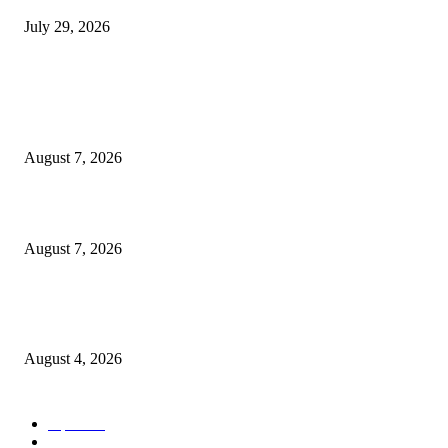
July 29, 2026
POPULAR POSTS
उल्हासनगरच्या ७७ व्या स्थापना दिनानिमित्त शिक्षादानाचा अनोखा उपक्रम; नागरिकांना 
होण्याचे आवाहन
August 7, 2026
RRR पुन्हा एकत्र; शिवसैनिकांमध्ये नवचैतन्य, संघटनेच्या एकजुटीला नवी बळकटी
August 7, 2026
नवीन कोकण एक्सप्रेसला मंजुरी दिल्याबद्दल रेल्वेमंत्री अश्विनी वैष्णव यांचा शिवसेनेच्या 
सत्कार
August 4, 2026
POPULAR CATEGORY
शहर
5134
देश-विदेश
2158