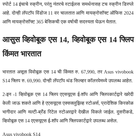
स्पोर्ट 14 इंचाचे स्क्रीन, परंतु नंतरचे स्टाईलस समर्थनासह टच स्क्रीन डिस्प्ले
आहे. दोन्ही लॅपटॉप विंडोज 11 वर चालतात आणि मायक्रोसॉफ्ट ऑफिस 2024
आणि मायक्रोसॉफ्ट 365 बेसिकची एक वर्षाची सदस्यता घेऊन येतात.
आसुस व्हिवोबूक एस 14, व्हिवोबूक एस 14 फ्लिप
किंमत भारतात
भारतात असूस विवोबूक एस 14 ची किंमत रु. 67,990, तर Asus vivobook
S14 फ्लिप रु. 69,990. दोन्ही लॅपटॉप थंड सिल्व्हर कॉलरवेमध्ये उपलब्ध आहेत.
2-इन -1 व्हिवोबूक एस 14 फ्लिप एएसयूएस ई-शॉप आणि फ्लिपकार्टद्वारे खरेदी
केली जाऊ शकते आणि हे एएसयूएस एक्सक्लुझिव्ह स्टोअर्स, प्रादेशिक किरकोळ
भागीदार आणि मल्टी-ब्रँड रिटेल स्टोअरद्वारे देखील विकले जाईल. दुसरीकडे,
व्हिवोबूक एस 14 एएसयूएस ई-शॉप आणि फ्लिपकार्टद्वारे उपलब्ध असेल.
Asus vivobook S14