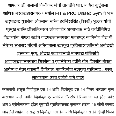
आमदार डॉ. बालाजी किणीकर यांची तातडीने धाव, बाधित कुटुंबाला
आर्थिक मदत
उल्हासनगर-१ मधील FIT & PRO Unisex Gym चे भव्य
उद्घाटन; युवासेना लोकसभा सचिव हरजिंदरसिंह (विक्की) भुल्लर यांची
प्रमुख उपस्थिती
साहित्यरत्न लोकशाहीर अण्णाभाऊ साठे जयंतीनिमित्त
विद्यार्थ्यांना मोफत वह्यांचे वाटप
उल्हासनगरात महाराष्ट्र नवनिर्माण विद्यार्थी
सेनेच्या सभासद नोंदणी अभियानाला उत्स्फूर्त प्रतिसाद
गल्लीमध्ये अनोळखी
इसमाचा मृत्यू; ओळख पटवण्यासाठी मानपाडा पोलिसांचे
आवाहन
उल्हासनगरात शिवसेना व युवासेनेच्या वतीने तीन दिवसीय मोफत
आरोग्य व नेत्र तपासणी शिबिराला नागरिकांचा उत्स्फूर्त प्रतिसाद : गरजू
लाभार्थ्यांना उच्च दर्जाचे चष्मे वाटप
मंगळवारी असूस व्हिवोबूक एस 14 आणि व्हिवोबूक एस 14 फ्लिप भारतात सुरू
करण्यात आले. नवीन व्हिवोबूक एस-सीरिज लॅपटॉप 16 व्या जनरल इंटेल कोर
आय 5 प्रोसेसरसह इंटेल यूएचडी ग्राफिक्ससह सुसज्ज आहेत, 16 जीबी रॅमसह
जोडलेले आहेत. एएसयूएस व्हिवोबूक एस 14 आणि व्हिवोबूक एस 14 दोन्ही फ्लिप