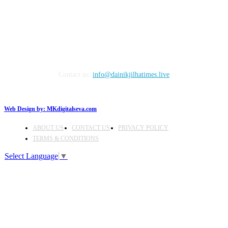
FOLLOW US
Contact us:
info@dainikjilhatimes.live
Web Design by:
MKdigitalseva.com
ABOUT US
CONTACT US
PRIVACY POLICY
TERMS & CONDITIONS
Select Language
▼