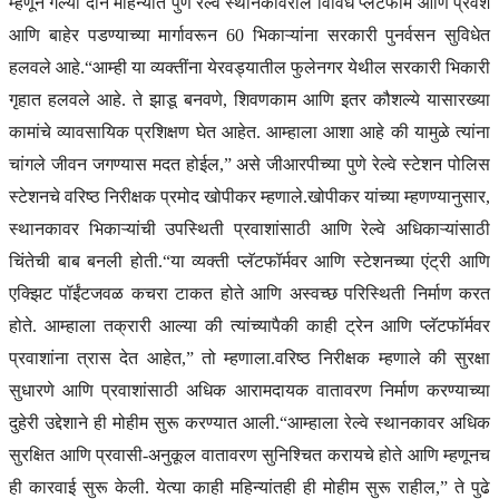
म्हणून गेल्या दोन महिन्यांत पुणे रेल्वे स्थानकावरील विविध प्लॅटफॉर्म आणि प्रवेश
आणि बाहेर पडण्याच्या मार्गावरून 60 भिकाऱ्यांना सरकारी पुनर्वसन सुविधेत
हलवले आहे.
“आम्ही या व्यक्तींना येरवड्यातील फुलेनगर येथील सरकारी भिकारी
गृहात हलवले आहे. ते झाडू बनवणे, शिवणकाम आणि इतर कौशल्ये यासारख्या
कामांचे व्यावसायिक प्रशिक्षण घेत आहेत. आम्हाला आशा आहे की यामुळे त्यांना
चांगले जीवन जगण्यास मदत होईल,” असे जीआरपीच्या पुणे रेल्वे स्टेशन पोलिस
स्टेशनचे वरिष्ठ निरीक्षक प्रमोद खोपीकर म्हणाले.
खोपीकर यांच्या म्हणण्यानुसार,
स्थानकावर भिकाऱ्यांची उपस्थिती प्रवाशांसाठी आणि रेल्वे अधिकाऱ्यांसाठी
चिंतेची बाब बनली होती.
“या व्यक्ती प्लॅटफॉर्मवर आणि स्टेशनच्या एंट्री आणि
एक्झिट पॉईंटजवळ कचरा टाकत होते आणि अस्वच्छ परिस्थिती निर्माण करत
होते. आम्हाला तक्रारी आल्या की त्यांच्यापैकी काही ट्रेन आणि प्लॅटफॉर्मवर
प्रवाशांना त्रास देत आहेत,” तो म्हणाला.
वरिष्ठ निरीक्षक म्हणाले की सुरक्षा
सुधारणे आणि प्रवाशांसाठी अधिक आरामदायक वातावरण निर्माण करण्याच्या
दुहेरी उद्देशाने ही मोहीम सुरू करण्यात आली.
“आम्हाला रेल्वे स्थानकावर अधिक
सुरक्षित आणि प्रवासी-अनुकूल वातावरण सुनिश्चित करायचे होते आणि म्हणूनच
ही कारवाई सुरू केली. येत्या काही महिन्यांतही ही मोहीम सुरू राहील,” ते पुढे