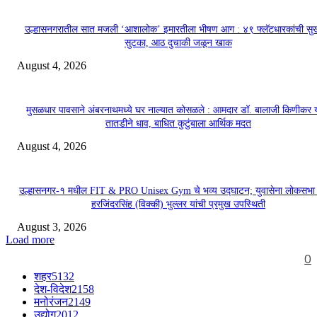
उल्हासनगरातील सात मजली ‘आशालोक’ इमारतीला भीषण आग : ४९ फ्लॅटधारकांची सु
सुटका, आठ दुचाकी जळून खाक
August 4, 2026
मुसळधार पावसाने अंबरनाथमध्ये घर नाल्यात कोसळले : आमदार डॉ. बालाजी किणीकर य
तातडीने धाव, बाधित कुटुंबाला आर्थिक मदत
August 4, 2026
उल्हासनगर-१ मधील FIT & PRO Unisex Gym चे भव्य उद्घाटन; युवासेना लोकसभा
हरजिंदरसिंह (विक्की) भुल्लर यांची प्रमुख उपस्थिती
August 3, 2026
Load more
0
शहर
5132
देश-विदेश
2158
मनोरंजन
2149
उद्योग
2012