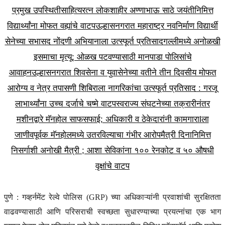
प्रमुख उपस्थिती
साहित्यरत्न लोकशाहीर अण्णाभाऊ साठे जयंतीनिमित्त
विद्यार्थ्यांना मोफत वह्यांचे वाटप
उल्हासनगरात महाराष्ट्र नवनिर्माण विद्यार्थी
सेनेच्या सभासद नोंदणी अभियानाला उत्स्फूर्त प्रतिसाद
गल्लीमध्ये अनोळखी
इसमाचा मृत्यू; ओळख पटवण्यासाठी मानपाडा पोलिसांचे
आवाहन
उल्हासनगरात शिवसेना व युवासेनेच्या वतीने तीन दिवसीय मोफत
आरोग्य व नेत्र तपासणी शिबिराला नागरिकांचा उत्स्फूर्त प्रतिसाद : गरजू
लाभार्थ्यांना उच्च दर्जाचे चष्मे वाटप
स्वराज्य संघटनेच्या तक्रारीनंतर
मशीनद्वारे मॅनहोल साफसफाई; अधिकारी व ठेकेदारांनी कामगाराlला
जाणीवपूर्वक मॅनहोलमध्ये उतरविल्याचा गंभीर आरोप
मैत्री दिनानिमित्त
निसर्गाशी अनोखी मैत्री ; आशा सेविकांना १०० रेनकोट व ५० औषधी
वृक्षांचे वाटप
पुणे :
गव्हर्नमेंट रेल्वे पोलिस (GRP) च्या अधिकाऱ्यांनी प्रवाशांची सुरक्षितता
वाढवण्यासाठी आणि परिसराची स्वच्छता सुधारण्याच्या प्रयत्नांचा एक भाग