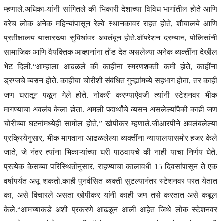
म्हणाले.
अधिका-यांनी सांगितले की भिकारी देशाच्या विविध भागांतील होते आणि
बरेच लोक अनेक महिन्यांपासून रेल्वे स्थानकावर राहत होते, शौचालये आणि
प्रतीक्षालय यासारख्या सुविधांवर अवलंबून होते.
ऑपरेशन दरम्यान, पोलिसांनी
सामाजिक आणि वैयक्तिक आव्हानांना तोंड देत असलेल्या अनेक व्यक्तींना देखील
भेट दिली.
“आम्हाला आढळले की काहींना स्मरणशक्ती कमी होते, काहींना
ड्रग्जचे व्यसन होते.
काहींचा चोरीशी संबंधित गुन्ह्यांमध्ये सहभाग होता, तर काही
जण घरातून पळून गेले होते. नोकरी करण्याऐवजी त्यांनी स्टेशनवर भीक
मागण्याचा अवलंब केला होता. अमली पदार्थांचे व्यसन असलेल्यांपैकी काही जण
चोरीच्या घटनांमध्येही सामील होते,” खोपीकर म्हणाले.
जीआरपीने अवलंबलेल्या
प्रक्रियेनुसार, भीक मागताना आढळलेल्या व्यक्तींना न्यायालयासमोर हजर केले
जाते, जे नंतर त्यांना भिकाऱ्यांच्या घरी पाठवायचे की नाही याचा निर्णय घेते.
प्रत्येक केसच्या परिस्थितीनुसार, राहण्याचा कालावधी 15 दिवसांपासून ते एक
वर्षांपर्यंत असू शकतो.
काही पुनर्वसित व्यक्ती सुटल्यानंतर स्टेशनवर परत येतात
का, असे विचारले असता खोपीकर यांनी काही जण तसे करतात असे कबूल
केले.
“आमच्याकडे अशी प्रकरणे आढळून आली आहेत जिथे लोक स्टेशनवर