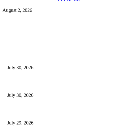
August 2, 2026
EDITOR PICKS
130 शिक्षकांच्या निलंबनाची प्रहारची मागणी, अपंगत्वाच्या दाव्याप्रकरणी 46 शिक्षकांवर क
पुणे बातम्या
July 30, 2026
मी पायउतार होण्यापूर्वी सर्व मुद्दे निकाली काढले होते: माजी डीएलटीए प्रमुख अनिल खन
July 30, 2026
होमिओपॅथी प्रॅक्टिशनर्सच्या शासनावर राज्य आज अंतिम निर्णय देऊ शकते | पुणे बातम्
July 29, 2026
POPULAR POSTS