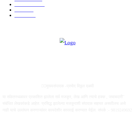
ताज्या बातम्या
316
आरोग्य
194
सामाजिक
19
ABOUT US
✍🏻मुख्यसंपादक -प्रमोद विठ्ठल दळवी
या संकेतस्थळावर प्रकाशित झालेला सर्व मजकूर, लेख आणि त्याचे हक्क , जबाबदारी''
संबंधित लेखकांकडे आहेत. प्रसिद्ध झालेल्या मजकुराशी संपादक सहमत असतीलच असे
नाही याचे उल्लंघन करणाऱ्यांवर कायदेशीर कारवाई करण्यात येईल. संपर्क :- 9819249692