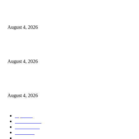
नवीन कोकण एक्सप्रेसला मंजुरी दिल्याबद्दल रेल्वेमंत्री अश्विनी वैष्णव यांचा शिवसेनेच्या 
सत्कार
August 4, 2026
उल्हासनगरातील सात मजली ‘आशालोक’ इमारतीला भीषण आग : ४९ फ्लॅटधारकांची सु
सुटका, आठ दुचाकी जळून खाक
August 4, 2026
मुसळधार पावसाने अंबरनाथमध्ये घर नाल्यात कोसळले : आमदार डॉ. बालाजी किणीकर य
तातडीने धाव, बाधित कुटुंबाला आर्थिक मदत
August 4, 2026
POPULAR CATEGORY
शहर
5132
देश-विदेश
2158
मनोरंजन
2149
उद्योग
2012
टेक्नॉलॉजी
1144