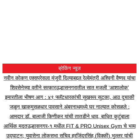
ब्रेकिंग न्यूज
नवीन कोकण एक्सप्रेसला मंजुरी दिल्याबद्दल रेल्वेमंत्री अश्विनी वैष्णव यांचा
शिवसेनेच्या वतीने सत्कार
उल्हासनगरातील सात मजली ‘आशालोक’
इमारतीला भीषण आग : ४९ फ्लॅटधारकांची सुखरूप सुटका, आठ दुचाकी
जळून खाक
मुसळधार पावसाने अंबरनाथमध्ये घर नाल्यात कोसळले :
आमदार डॉ. बालाजी किणीकर यांची तातडीने धाव, बाधित कुटुंबाला
आर्थिक मदत
उल्हासनगर-१ मधील FIT & PRO Unisex Gym चे भव्य
उद्घाटन; युवासेना लोकसभा सचिव हरजिंदरसिंह (विक्की) भुल्लर यांची