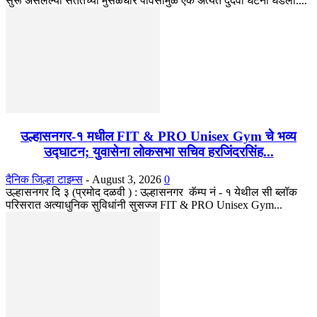
सुरू असलेल्या सततच्या मुसळधार पावसामुळे एक अत्यंत दुर्दैवी घटना घडली....
उल्हासनगर-१ मधील FIT & PRO Unisex Gym चे भव्य
उद्घाटन; युवासेना लोकसभा सचिव हरजिंदरसिंह...
दैनिक जिल्हा टाइम्स
-
August 3, 2026
0
उल्हासनगर दि ३ (प्रमोद दळवी ) : उल्हासनगर कॅम्प नं - १ येथील सी ब्लॉक
परिसरात अत्याधुनिक सुविधांनी सुसज्ज FIT & PRO Unisex Gym...