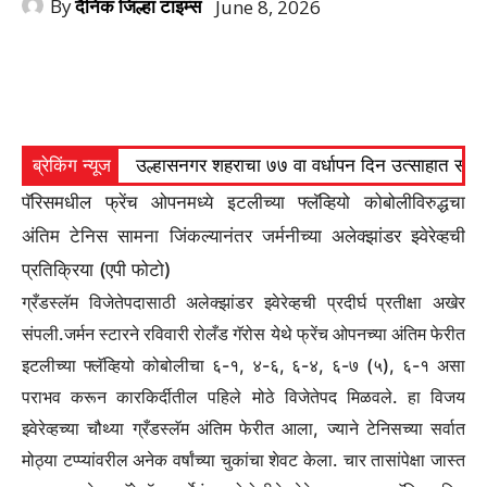
By
दैनिक जिल्हा टाइम्स
June 8, 2026
ब्रेकिंग न्यूज
उल्हासनगर शहराचा ७७ वा वर्धापन दिन उत्साहात साजरा 
पॅरिसमधील फ्रेंच ओपनमध्ये इटलीच्या फ्लॅव्हियो कोबोलीविरुद्धचा
अंतिम टेनिस सामना जिंकल्यानंतर जर्मनीच्या अलेक्झांडर झ्वेरेव्हची
प्रतिक्रिया (एपी फोटो)
ग्रँडस्लॅम विजेतेपदासाठी अलेक्झांडर झ्वेरेव्हची प्रदीर्घ प्रतीक्षा अखेर
संपली.
जर्मन स्टारने रविवारी रोलँड गॅरोस येथे फ्रेंच ओपनच्या अंतिम फेरीत
इटलीच्या फ्लॅव्हियो कोबोलीचा ६-१, ४-६, ६-४, ६-७ (५), ६-१ असा
पराभव करून कारकिर्दीतील पहिले मोठे विजेतेपद मिळवले. हा विजय
झ्वेरेव्हच्या चौथ्या ग्रँडस्लॅम अंतिम फेरीत आला, ज्याने टेनिसच्या सर्वात
मोठ्या टप्प्यांवरील अनेक वर्षांच्या चुकांचा शेवट केला.
चार तासांपेक्षा जास्त