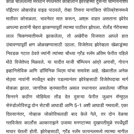
काळ चाललेल्या मॅरेथॉन स्पर्धेनंतर कोबोलीने झ्वेरेव्हच्या दुसऱ्या चॅम्पियनशिप
पॉईंटवर ओव्हरहेड वाइड पाठवले, तेव्हा तिसरा मानांकित सेलिब्रेशनमध्ये
मातीवर कोसळला. भावनेवर मात करून, अश्रू वाहत असताना झ्वेरेव
आपल्या हातांनी चेहरा झाकण्यापूर्वी त्याच्या पाठीवर झोपला. रोलँड गॅरोसच्या
लाल चिकणमातीमध्ये झाकलेला, तो अखेरीस विजयात आपले हात
उंचावण्यापूर्वी क्षण ओळखण्यासाठी उठला.
विजेतेपद झ्वेरेव्हला खेळाडूंच्या
निवडक गटात ठेवते ज्यांनी त्यांच्या चौथ्या ग्रँड स्लॅम अंतिम फेरीत पहिले
मोठे विजेतेपद मिळवले.
या यादीत माजी चॅम्पियन आंद्रे अगासी, गोरान
इव्हानिसेविक आणि डॉमिनिक थिएम यांचा समावेश आहे.
खेळातील अनेक
मोठ्या नावांनी स्पर्धेतून बाहेर पडल्यानंतर झ्वेरेव्हसाठी विजेतेपदाचा मार्ग
मोकळा झाला. जागतिक क्रमवारीत अव्वल स्थानावर असलेल्या जॅनिक
सिनरने कठीण मोहिमेला तोंड देत दुसऱ्या फेरीत जुआन मॅन्युएल
सेरुंडोलोविरुद्ध दोन सेटची आघाडी आणि 5-1 अशी आघाडी गमावली. एका
दिवसानंतर, नोव्हाक जोकोविचलाही बाद केले गेले, तर दोन वेळचा
गतविजेता कार्लोस अल्काराझने उजव्या मनगटाच्या दुखापतीमुळे स्पर्धेपूर्वी
माघार घेतली होती.
झ्वेरेव्हसाठी, ग्रँड स्लॅम फायनलमध्ये त्याच्या मागील