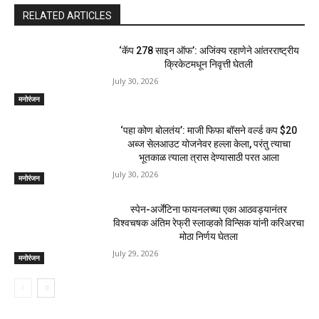
RELATED ARTICLES
‘कॅप 278 साइन ऑफ’: अजिंक्य रहाणेने आंतरराष्ट्रीय
क्रिकेटमधून निवृत्ती घेतली
July 30, 2026
मनोरंजन
‘पहा कोण बोलतंय’: माजी फिफा बॉसने वर्ल्ड कप $20
अब्ज सेलआउट योजनेवर हल्ला केला, परंतु त्याचा
भूतकाळ त्याला त्रास देण्यासाठी परत आला
July 30, 2026
मनोरंजन
स्पेन-अर्जेंटिना फायनलच्या एका आठवड्यानंतर
विश्वचषक अंतिम रेफ्री स्लाव्हको विन्सिक यांनी करिअरचा
मोठा निर्णय घेतला
July 29, 2026
मनोरंजन