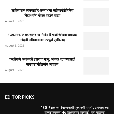
साहित्यरत्न लोकशाहीर अण्णाभाऊ साठे जयंतीनिमित्त
विद्यार्थ्यांना मोफत वह्यांचे वाटप
August 3, 2026
उल्हासनगरात महाराष्ट्र नवनिर्माण विद्यार्थी सेनेच्या सभासद
नोंदणी अभियानाला उत्स्फूर्त प्रतिसाद
August 3, 2026
गल्लीमध्ये अनोळखी इसमाचा मृत्यू; ओळख पटवण्यासाठी
मानपाडा पोलिसांचे आवाहन
August 3, 2026
EDITOR PICKS
130 शिक्षकांच्या निलंबनाची प्रहारची मागणी, अपंगत्वाच्या
दाव्याप्रकरणी 46 शिक्षकांवर कारवाई | पुणे बातम्या