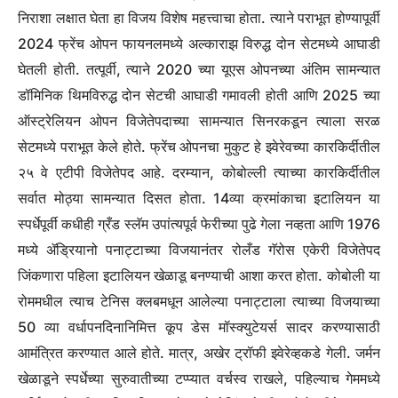
निराशा लक्षात घेता हा विजय विशेष महत्त्वाचा होता. त्याने पराभूत होण्यापूर्वी
2024 फ्रेंच ओपन फायनलमध्ये अल्काराझ विरुद्ध दोन सेटमध्ये आघाडी
घेतली होती. तत्पूर्वी, त्याने 2020 च्या यूएस ओपनच्या अंतिम सामन्यात
डॉमिनिक थिमविरुद्ध दोन सेटची आघाडी गमावली होती आणि 2025 च्या
ऑस्ट्रेलियन ओपन विजेतेपदाच्या सामन्यात सिनरकडून त्याला सरळ
सेटमध्ये पराभूत केले होते.
फ्रेंच ओपनचा मुकुट हे झ्वेरेवच्या कारकिर्दीतील
२५ वे एटीपी विजेतेपद आहे.
दरम्यान, कोबोल्ली त्याच्या कारकिर्दीतील
सर्वात मोठ्या सामन्यात दिसत होता. 14व्या क्रमांकाचा इटालियन या
स्पर्धेपूर्वी कधीही ग्रँड स्लॅम उपांत्यपूर्व फेरीच्या पुढे गेला नव्हता आणि 1976
मध्ये ॲड्रियानो पनाट्टाच्या विजयानंतर रोलँड गॅरोस एकेरी विजेतेपद
जिंकणारा पहिला इटालियन खेळाडू बनण्याची आशा करत होता.
कोबोली या
रोममधील त्याच टेनिस क्लबमधून आलेल्या पनाट्टाला त्याच्या विजयाच्या
50 व्या वर्धापनदिनानिमित्त कूप डेस मॉस्क्युटेयर्स सादर करण्यासाठी
आमंत्रित करण्यात आले होते.
मात्र, अखेर ट्रॉफी झ्वेरेव्हकडे गेली.
जर्मन
खेळाडूने स्पर्धेच्या सुरुवातीच्या टप्प्यात वर्चस्व राखले, पहिल्याच गेममध्ये