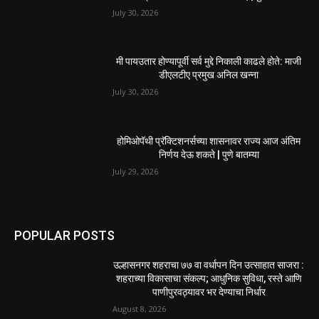
July 30, 2026
मी पायउतार होण्यापूर्वी सर्व मुद्दे निकाली काढले होते: माजी
डीएलटीए प्रमुख अनिल खन्ना
July 30, 2026
होमिओपॅथी प्रॅक्टिशनर्सच्या शासनावर राज्य आज अंतिम
निर्णय देऊ शकते | पुणे बातम्या
July 29, 2026
POPULAR POSTS
उल्हासनगर शहराचा ७७ वा वर्धापन दिन उत्साहात साजरा :
शहराच्या विकासाचा संकल्प; आधुनिक सुविधा, रस्ते आणि
पाणीपुरवठ्यावर भर देण्याचा निर्धार
August 8, 2026