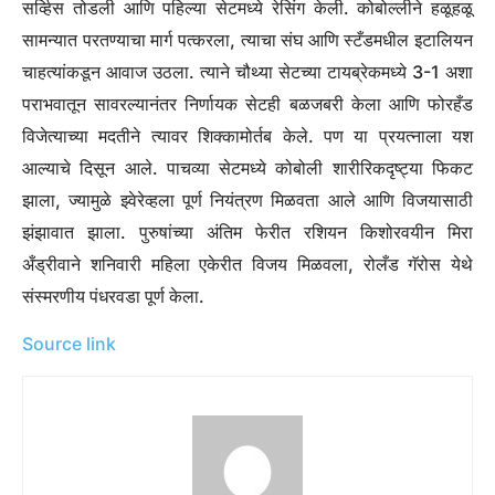
सर्व्हिस तोडली आणि पहिल्या सेटमध्ये रेसिंग केली. कोबोल्लीने हळूहळू
सामन्यात परतण्याचा मार्ग पत्करला, त्याचा संघ आणि स्टँडमधील इटालियन
चाहत्यांकडून आवाज उठला. त्याने चौथ्या सेटच्या टायब्रेकमध्ये 3-1 अशा
पराभवातून सावरल्यानंतर निर्णायक सेटही बळजबरी केला आणि फोरहँड
विजेत्याच्या मदतीने त्यावर शिक्कामोर्तब केले.
पण या प्रयत्नाला यश
आल्याचे दिसून आले. पाचव्या सेटमध्ये कोबोली शारीरिकदृष्ट्या फिकट
झाला, ज्यामुळे झ्वेरेव्हला पूर्ण नियंत्रण मिळवता आले आणि विजयासाठी
झंझावात झाला.
पुरुषांच्या अंतिम फेरीत रशियन किशोरवयीन मिरा
अँड्रीवाने शनिवारी महिला एकेरीत विजय मिळवला, रोलँड गॅरोस येथे
संस्मरणीय पंधरवडा पूर्ण केला.
Source link